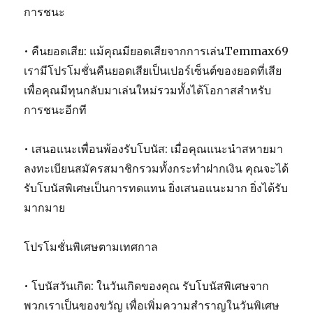
การชนะ
• คืนยอดเสีย: แม้คุณมียอดเสียจากการเล่นTemmax69
เรามีโปรโมชั่นคืนยอดเสียเป็นเปอร์เซ็นต์ของยอดที่เสีย
เพื่อคุณมีทุนกลับมาเล่นใหม่รวมทั้งได้โอกาสสำหรับ
การชนะอีกที
• เสนอแนะเพื่อนพ้องรับโบนัส: เมื่อคุณแนะนำสหายมา
ลงทะเบียนสมัครสมาชิกรวมทั้งกระทำฝากเงิน คุณจะได้
รับโบนัสพิเศษเป็นการทดแทน ยิ่งเสนอแนะมาก ยิ่งได้รับ
มากมาย
โปรโมชั่นพิเศษตามเทศกาล
• โบนัสวันเกิด: ในวันเกิดของคุณ รับโบนัสพิเศษจาก
พวกเราเป็นของขวัญ เพื่อเพิ่มความสำราญในวันพิเศษ