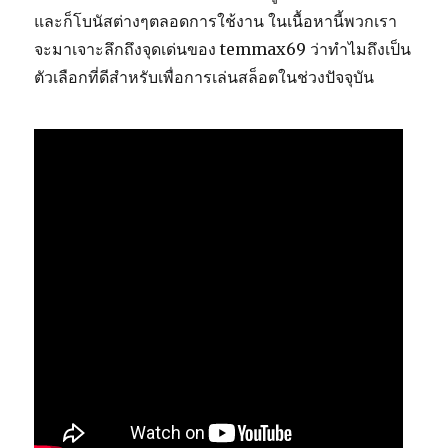
และก็โบนัสต่างๆตลอดการใช้งาน ในเนื้อหานี้พวกเรา
จะมาเจาะลึกถึงจุดเด่นของ temmax69 ว่าทำไมถึงเป็น
ตัวเลือกที่ดีสำหรับเพื่อการเล่นสล็อตในช่วงปัจจุบัน