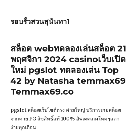
รอบรั้วสวนสุนันทา1
สล็อต webทดลองเล่นสล็อต 21
พฤศจิกา 2024 casinoเว็บเปิด
ใหม่ pgslot ทดลองเล่น Top
42 by Natasha temmax69
Temmax69.co
pgslot สล็อตเว็บไซต์ตรง ค่ายใหญ่ บริการเกมสล็อต
จากค่าย PG ลิขสิทธิ์แท้ 100% อัพเดตเกมใหม่ๆแตก
ง่ายทุกเดือน