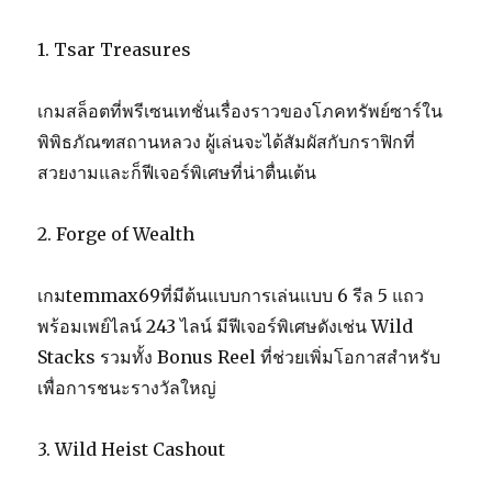
1. Tsar Treasures
เกมสล็อตที่พรีเซนเทชั่นเรื่องราวของโภคทรัพย์ซาร์ใน
พิพิธภัณฑสถานหลวง ผู้เล่นจะได้สัมผัสกับกราฟิกที่
สวยงามและก็ฟีเจอร์พิเศษที่น่าตื่นเต้น
2. Forge of Wealth
เกมtemmax69ที่มีต้นแบบการเล่นแบบ 6 รีล 5 แถว
พร้อมเพย์ไลน์ 243 ไลน์ มีฟีเจอร์พิเศษดังเช่น Wild
Stacks รวมทั้ง Bonus Reel ที่ช่วยเพิ่มโอกาสสำหรับ
เพื่อการชนะรางวัลใหญ่
3. Wild Heist Cashout