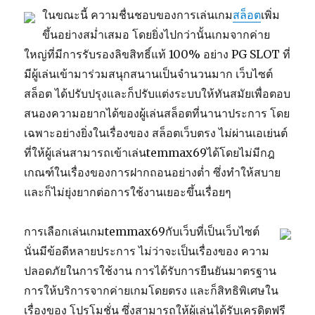
ในขณะนี้ ความชื่นชอบของการเล่นเกม
สล็อต
เพิ่ม
ขึ้นอย่างสม่ำเสมอ โดยยิ่งไปกว่านั้นเกมจากค่าย
ใหญ่ที่มีการรับรองลิขสิทธิ์แท้ 100% อย่าง PG SLOT ที่
มีผู้เล่นเข้ามาร่วมสนุกสนานเป็นจำนวนมาก เว็บไซต์
สล็อต ได้ปรับปรุงและก็ปรับแต่งระบบให้ทันสมัยเพื่อตอบ
สนองความอยากได้ของผู้เล่นสล็อตที่นานาประการ โดย
เฉพาะอย่างยิ่งในเรื่องของ สล็อตเว็บตรง ไม่ผ่านเอเย่นต์
ที่ให้ผู้เล่นสามารถเข้าเล่นtemmax69ได้โดยไม่มีกฎ
เกณฑ์ในเรื่องของการฝากถอนอย่างต่ำ ซึ่งทำให้สบาย
และก็ไม่ยุ่งยากต่อการใช้งานเยอะขึ้นเรื่อยๆ
การเลือกเล่นเกมtemmax69กับเว็บที่เป็นเว็บไซต์
นั่นมีข้อดีหลายประการ ไม่ว่าจะเป็นเรื่องของ ความ
ปลอดภัยในการใช้งาน การได้รับการยืนยันมาตรฐาน
การให้บริการจากค่ายเกมโดยตรง และก็สิทธิพิเศษใน
เรื่องของ โปรโมชั่น ซึ่งสามารถให้ผู้เล่นได้รับเครดิตฟรี