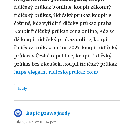
řidičský průkaz b online, koupit zákonný
řidičský průkaz, řidičský průkaz koupit v
češtině, kde vyřídit řidičský průkaz praha,
Koupit řidičský průkaz cena online, Kde se
dá koupit řidičský průkaz online, koupit
řidičský průkaz online 2025, koupit řidičský
průkaz v České republice, koupit řidičský
průkaz bez zkoušek, koupit řidičský průkaz
https://legalni-ridicskyprukaz.com/
Reply
kupić prawo jazdy
says:
July 5, 2025 at 10:04 pm