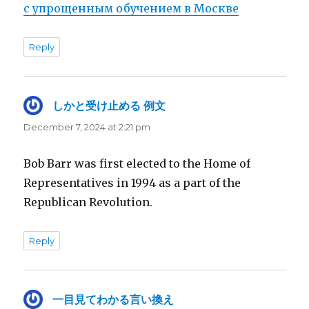
с упрощенным обучением в Москве
Reply
しかと受け止める 例文
says:
December 7, 2024 at 2:21 pm
Bob Barr was first elected to the Home of
Representatives in 1994 as a part of the
Republican Revolution.
Reply
一目見てわかる言い換え
says: