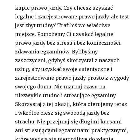
kupic prawo jazdy. Czy chcesz uzyskać
legalne i zarejestrowane prawo jazdy, ale test
jest zbyt trudny? Trafiłeś we właściwe
miejsce. Pomożemy Ci uzyskać legalne
prawo jazdy bez stresu i bez konieczności
zdawania egzaminów. Bylibyśmy
zaszczyceni, gdybyś skorzystał z naszych
usług, aby uzyskać swoje autentyczne i
zarejestrowane prawo jazdy prosto z wygody
swojego domu. Nie marnuj czasu na
niezwykle trudne i stresujące egzaminy.
Skorzystaj z tej okazji, którą oferujemy teraz
i wkrótce ciesz się swobodą jazdy bez
strachu. Nie przejmuj się długimi kursami
ani stresującymi egzaminami praktycznymi,
które wydają się niemożliwe do zdania.