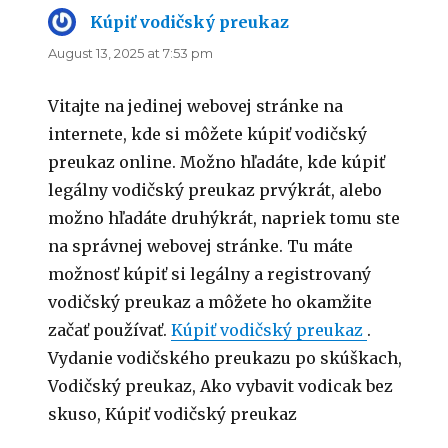
Kúpiť vodičský preukaz
says:
August 13, 2025 at 7:53 pm
Vitajte na jedinej webovej stránke na
internete, kde si môžete kúpiť vodičský
preukaz online. Možno hľadáte, kde kúpiť
legálny vodičský preukaz prvýkrát, alebo
možno hľadáte druhýkrát, napriek tomu ste
na správnej webovej stránke. Tu máte
možnosť kúpiť si legálny a registrovaný
vodičský preukaz a môžete ho okamžite
začať používať.
Kúpiť vodičský preukaz
.
Vydanie vodičského preukazu po skúškach,
Vodičský preukaz, Ako vybavit vodicak bez
skuso, Kúpiť vodičský preukaz