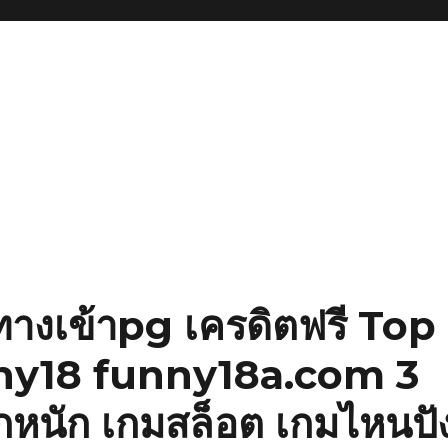
 ทางเข้าpg เครดิตฟรี Top
ny18 funny18a.com 3
หนัก เกมสล็อต เกมไหนปั