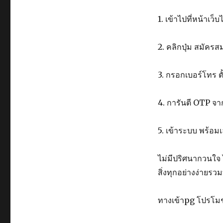
1. เข้าไปที่หน้าเว
2. คลิกปุ่ม สมัครส
3. กรอกเบอร์โทร ตั
4. การันตี OTP จาก
5. เข้าระบบ พร้อมเ
ไม่มีปริศนากวนใจ ไ
สิ่งทุกอย่างง่ายรวม
ทางเข้าpg โปรโมชั่น