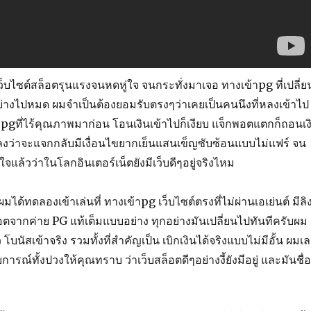
ว็บไซต์สล็อตรุนแรงจนหดหู่ใจ จนกระทั่งมาเจอ ทางเข้าpg ที่เปลี่ย
ย่างไปหมด ผมจำเป็นต้องยอมรับตรงๆว่าเคยเป็นคนนึงที่หลงเข้าไป
้าpgที่ไร้คุณภาพมาก่อน โอนเงินเข้าไปก็เงียบ แจ็กพอตแตกก็ถอนเง
ตกลงว่าจะแจกกลับมีเงื่อนไขยากเย็นแสนเข็ญซับซ้อนแบบไม่แฟร์ จน
ั่นใจแล้วว่าในโลกอินเตอร์เน็ตยังมีเว็บดีๆอยู่จริงไหม
ผมได้ทดลองเข้าเล่นที่ ทางเข้าpg เว็บไซต์ตรงที่ไม่ผ่านเอเย่นต์ มีลิง
อตจากค่าย PG แท้เต็มแบบอย่าง ทุกอย่างมันเปลี่ยนไปทันทีครับผม
โบนัสเข้าจริง รวมทั้งที่สำคัญเป็น เบิกเงินได้จริงแบบไม่มีอั้น ผมเ
รณ์ทั้งปวงให้คุณทราบ ว่าเว็บสล็อตดีๆอย่างงี้ยังมีอยู่ และมันชื่อ