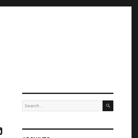
SEARCH
Search
for:
ง