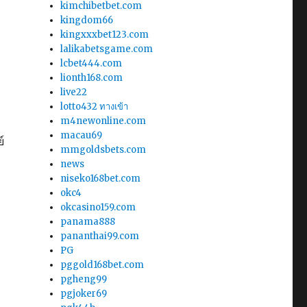
kimchibetbet.com
kingdom66
kingxxxbet123.com
lalikabetsgame.com
lcbet444.com
lionth168.com
live22
lotto432 ทางเข้า
m4newonline.com
macau69
์
mmgoldsbets.com
news
niseko168bet.com
okc4
okcasino159.com
panama888
pananthai99.com
PG
pggold168bet.com
pgheng99
pgjoker69