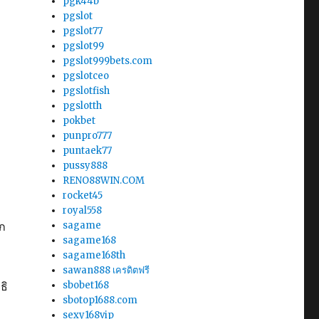
pgk44b
pgslot
pgslot77
pgslot99
pgslot999bets.com
pgslotceo
pgslotfish
pgslotth
pokbet
punpro777
puntaek77
pussy888
RENO88WIN.COM
rocket45
royal558
ุก
sagame
sagame168
sagame168th
sawan888 เครดิตฟรี
ธิ
sbobet168
sbotop1688.com
sexy168vip