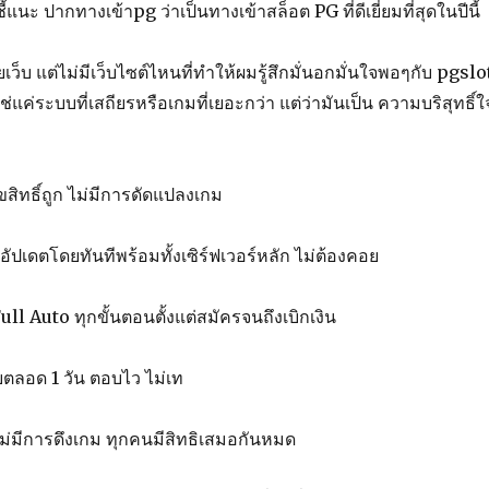
แนะ ปากทางเข้าpg ว่าเป็นทางเข้าสล็อต PG ที่ดีเยี่ยมที่สุดในปีนี้
็บ แต่ไม่มีเว็บไซต์ไหนที่ทำให้ผมรู้สึกมั่นอกมั่นใจพอๆกับ pgslo
ใช่แค่ระบบที่เสถียรหรือเกมที่เยอะกว่า แต่ว่ามันเป็น ความบริสุทธิ์ใ
ิขสิทธิ์ถูก ไม่มีการดัดแปลงเกม
ัปเดตโดยทันทีพร้อมทั้งเซิร์ฟเวอร์หลัก ไม่ต้องคอย
ll Auto ทุกขั้นตอนตั้งแต่สมัครจนถึงเบิกเงิน
ตลอด 1 วัน ตอบไว ไม่เท
 ไม่มีการดึงเกม ทุกคนมีสิทธิเสมอกันหมด