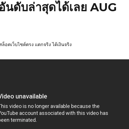
ดูอันดับล่าสุดได้เลย AUG
สล็อตเว็บไซต์ตรง แตกจริง ได้เงินจริง