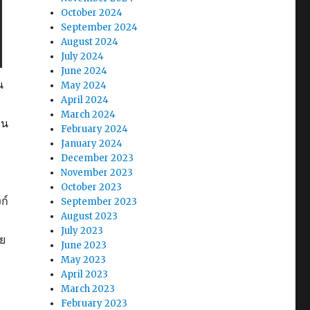
October 2024
September 2024
August 2024
July 2024
June 2024
น
May 2024
April 2024
March 2024
ิน
February 2024
January 2024
December 2023
November 2023
October 2023
ก์
September 2023
August 2023
July 2023
ลย
June 2023
May 2023
April 2023
March 2023
February 2023