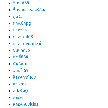
ซีเกมส์68
ซื้อหวยออนไลน์ 24
ดูหนัง
ทางเข้าpg
บาคาร่า
บาคาร่า168
บาคาร่าออนไลน์
ปั่นแตก66
พุซซี่888
มันนี่เกม
มาเก๊า69
ล็อกดาวน์168
ส่ง sms
สปอร์ตบุ๊ก
สล็อต
สล็อต 918kiss