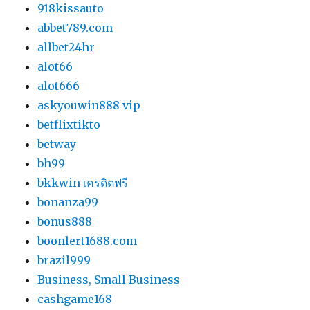
918kissauto
abbet789.com
allbet24hr
alot66
alot666
askyouwin888 vip
betflixtikto
betway
bh99
bkkwin เครดิตฟรี
bonanza99
bonus888
boonlert1688.com
brazil999
Business, Small Business
cashgame168