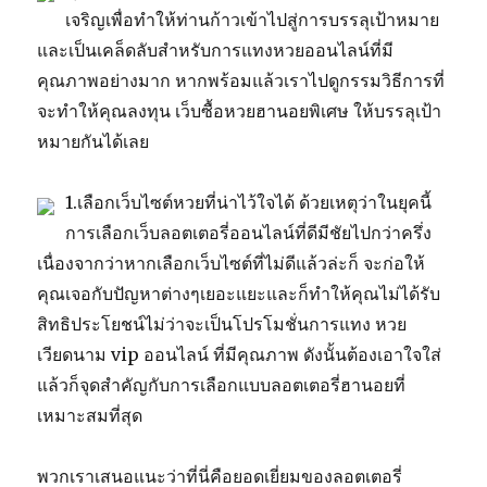
เจริญเพื่อทำให้ท่านก้าวเข้าไปสู่การบรรลุเป้าหมาย
และเป็นเคล็ดลับสำหรับการแทงหวยออนไลน์ที่มี
คุณภาพอย่างมาก หากพร้อมแล้วเราไปดูกรรมวิธีการที่
จะทำให้คุณลงทุน เว็บซื้อหวยฮานอยพิเศษ ให้บรรลุเป้า
หมายกันได้เลย
1.เลือกเว็บไซต์หวยที่น่าไว้ใจได้ ด้วยเหตุว่าในยุคนี้
การเลือกเว็บลอตเตอรี่ออนไลน์ที่ดีมีชัยไปกว่าครึ่ง
เนื่องจากว่าหากเลือกเว็บไซต์ที่ไม่ดีแล้วล่ะก็ จะก่อให้
คุณเจอกับปัญหาต่างๆเยอะแยะและก็ทำให้คุณไม่ได้รับ
สิทธิประโยชน์ไม่ว่าจะเป็นโปรโมชั่นการแทง หวย
เวียดนาม vip ออนไลน์ ที่มีคุณภาพ ดังนั้นต้องเอาใจใส่
แล้วก็จุดสำคัญกับการเลือกแบบลอตเตอรี่ฮานอยที่
เหมาะสมที่สุด
พวกเราเสนอแนะว่าที่นี่คือยอดเยี่ยมของลอตเตอรี่