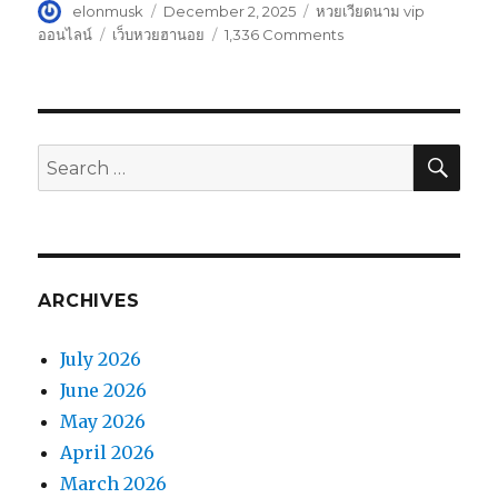
Author
elonmusk
Posted
December 2, 2025
Categories
หวยเวียดนาม vip
on
ออนไลน์
Tags
เว็บหวยฮานอย
1,336 Comments
on
หวย
เวียดนาม
vip
ออนไลน์
Sky-
SE
Search
liners.com
for:
3
January
26
เว็บ
หวย
ARCHIVES
ฮานอย
เช็ก
July 2026
ผล
ง่าย
June 2026
ได้
May 2026
เงิน
April 2026
ไว
เว็บ
March 2026