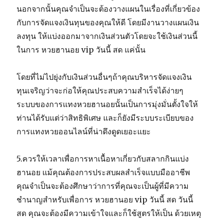
นอกจากนั้นคุณจำเป็นจะต้องวางแผนในเรื่องที่เกี่ยวข้อง
กับการจัดแจงเงินทุนของคุณให้ดี โดยมีงานวางแผนเงิน
ลงทุน ให้แบ่งออกมาจากเงินส่วนตัวโดยจะใช้เงินส่วนนี้
ในการ หวยฮานอย vip วันนี้ สด แค่นั้น
โดยที่ไม่ไปยุ่งกับเงินส่วนอื่นๆถ้าคุณบริหารจัดแจงเงิน
ทุนเจริญว่าจะก่อให้คุณประสบความสำเร็จได้ง่ายๆ
ระบบของการแทงหวยฮานอยนั้นเป็นการมุ่งมั่นตั้งใจให้
ท่านได้รับแต่ว่าสิทธิพิเศษ และก็ยังมีระบบระเบียบของ
การแทงหวยออนไลน์ที่น่าดึงดูดเยอะแยะ
5.ควรให้เวลาเพื่อการหาเนื้อหาเกี่ยวกับสลากกินแบ่ง
ฮานอย แม้คุณต้องการประสบผลสำเร็จแบบมืออาชีพ
คุณจำเป็นจะต้องศึกษาว่าการที่คุณจะเป็นผู้ที่มีความ
ชำนาญสำหรับเพื่อการ หวยฮานอย vip วันนี้ สด วันนี้
สด คุณจะต้องมีความเข้าใจและก็ใช้สูตรให้เป็น ด้วยเหตุ