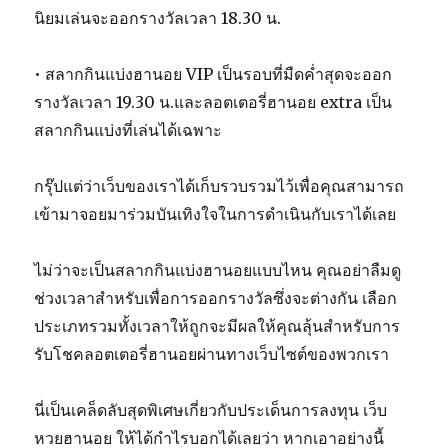
นิยมเล่นจะออกรางวัลเวลา 18.30 น.
• สลากกินแบ่งฮานอย VIP เป็นรอบที่มืดค่ำสุดจะออก
รางวัลเวลา 19.30 น.และลอตเตอรี่ฮานอย extra เป็น
สลากกินแบ่งที่เล่นได้เฉพาะ
กรุ๊ปแต่ว่าเว็บของเราได้เก็บรวบรวมไว้เพื่อคุณสามารถ
เข้ามาจอยมาร่วมบันเทิงใจในการดำเนินกับเราได้เลย
ไม่ว่าจะเป็นสลากกินแบ่งฮานอยแบบไหน คุณอย่าลืมดู
ช่วงเวลาสำหรับเพื่อการออกรางวัลซึ่งจะต่างกัน เลือก
ประเภทรวมทั้งเวลาให้ถูกจะมีผลให้คุณลุ้นสำหรับการ
รับโชคลอตเตอรี่ฮานอยผ่านทางเว็บไซต์ของพวกเรา
นี่เป็นเคล็ดลับสุดพิเศษเกี่ยวกับประเด็นการลงทุน เว็บ
หวยฮานอย ให้ได้กำไรบอกได้เลยว่า หากเอาอย่างนี้