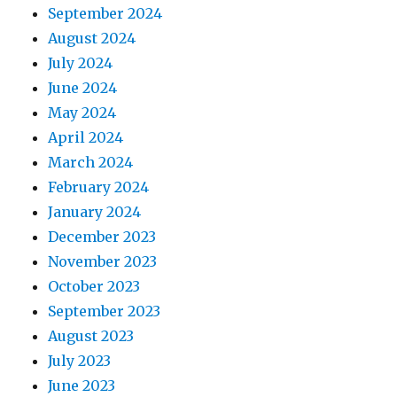
September 2024
August 2024
July 2024
June 2024
May 2024
April 2024
March 2024
February 2024
January 2024
December 2023
November 2023
October 2023
September 2023
August 2023
July 2023
June 2023