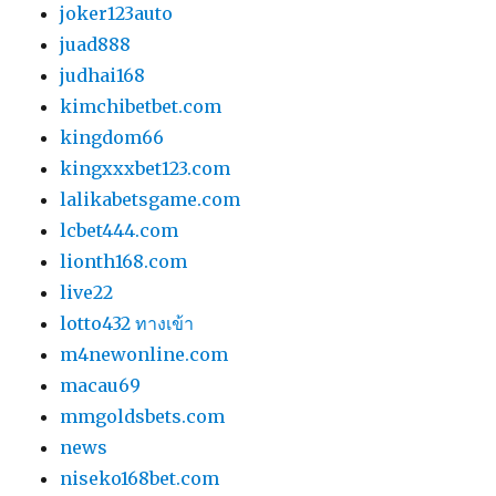
joker123auto
juad888
judhai168
kimchibetbet.com
kingdom66
kingxxxbet123.com
lalikabetsgame.com
lcbet444.com
lionth168.com
live22
lotto432 ทางเข้า
m4newonline.com
macau69
mmgoldsbets.com
news
niseko168bet.com