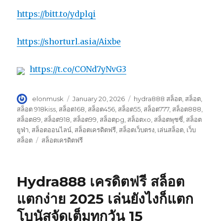
https://bitt.to/ydplqi
https://shorturl.asia/Aixbe
https://t.co/CONd7yNvG3
Author
elonmusk
Posted
January 20, 2026
Categories
hydra888 สล็อต
,
สล็อต
,
on
สล็อต 918kiss
,
สล็อต168
,
สล็อต456
,
สล็อต55
,
สล็อต777
,
สล็อต888
,
สล็อต89
,
สล็อต918
,
สล็อต99
,
สล็อตpg
,
สล็อตxo
,
สล็อตพุซซี่
,
สล็อต
ยูฟ่า
,
สล็อตออนไลน์
,
สล็อตเครดิตฟรี
,
สล็อตเว็บตรง
,
เล่นสล็อต
,
เว็บ
สล็อต
Tags
สล็อตเครดิตฟรี
Hydra888 เครดิตฟรี สล็อต
แตกง่าย 2025 เล่นยังไงก็แตก
โบนัสจัดเต็มทุกวัน 15