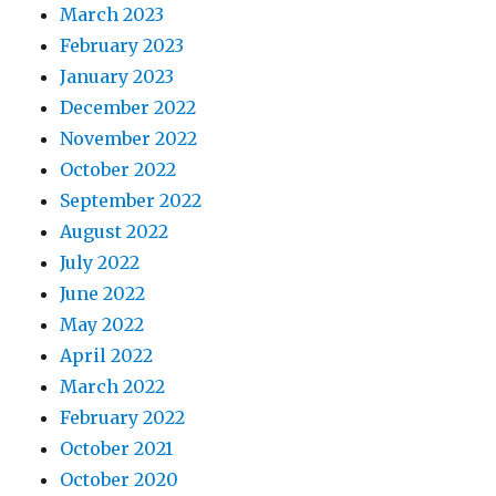
March 2023
February 2023
January 2023
December 2022
November 2022
October 2022
September 2022
August 2022
July 2022
June 2022
May 2022
April 2022
March 2022
February 2022
October 2021
October 2020