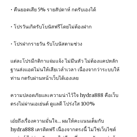
• คืนยอดเสีย 5% รายสัปดาห์ กดรับเองได้
• โปรวันเกิดรับโบนัสฟรีโดยไม่ต้องฝาก
• โปรฝากรายวัน รับโบนัสตามช่วง
แต่ละโปรมีกติกาแจ่มแจ้ง ไม่มึนหัว ไม่ต้องแคปหลัก
ฐานส่งแอดไม่นให้เสียเวล่ำเวลา เนื่องจากว่าระบบให้
ท่าน กดรับผ่านหน้าเว็บได้เองเลย
ความปลอดภัยและความน่าไว้ใจ hydra888 คือเว็บ
ตรงไม่ผ่านเอเย่นต์ ดูแลดี โปร่งใส 100%
เอ๋ยถึงเรื่องความมั่นใจ… ผมให้คะแนนเต็มกับ
hydra888 เครดิตฟรี เนื่องจากตรงนี้ ไม่ใช่เว็บไซต์