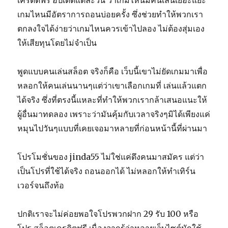
เครดิตฟรี อัปเดตแต่ละวัน ว่าเกมไหนมีคนเล่นเยอะแยะ
เกมไหนมีอัตราการถอนบ่อยครั้ง ซึ่งช่วยทำให้พวกเรา
ตกลงใจได้ง่ายว่าเกมไหนควรเข้าไปลอง ไม่ต้องสุ่มเอง
ให้เสียทุนโดยไม่จำเป็น
พูดแบบคนเล่นสล็อต จริงก็คือ เว็บนี้เขาไม่ยัดเกมมาเพื่อ
หลอกให้คนเล่นนานๆแต่ว่าเขาเลือกเกมที่ เล่นแล้วแตก
ได้จริง ซึ่งที่ตรงนี้แหละที่ทำให้พวกเรากล้าเสนอแนะให้
ผู้อื่นมาทดลอง เพราะว่ามันคุ้มกับเวลาจริงๆมิได้เพียงแค่
หมุนไปวันๆแบบที่เคยเจอมาหลายที่ก่อนหน้านี้ที่ผ่านมา
โปรโมชั่นของ jinda55 ไม่ใช่แค่ดึงคนมาสมัคร แต่ว่า
เป็นโปรที่ใช้ได้จริง ถอนออกได้ ไม่หลอกให้ทำเทิร์น
เวอร์จนถึงท้อ
ปกติเราจะไม่ค่อยพอใจโปรพวกฝาก 29 รับ 100 หรือ