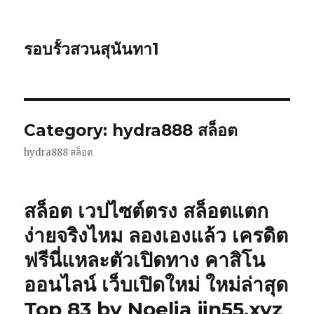
รอบรั้วสวนสุนันทา1
Category: hydra888 สล็อต
hydra888 สล็อต
สล็อต เวปไซต์ตรง สล็อตแตก
ง่ายจริงไหม ลองเองแล้ว เครดิต
ฟรีนี่แหละตัวเปิดทาง คาสิโน
ออนไลน์ เว็บเปิดใหม่ ใหม่ล่าสุด
Top 83 by Noelia jin55.xyz