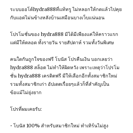
ระบบออโต้hydra888ที่แท้ทรู ไม่หลอกให้กดแล้วไปคุย
กับแอดไม่นข้างหลังบ้านเสมือนบางเว็บแน่นอน
โปรโมชั่นของ hydra888 มิได้มีเพียงแค่ให้คราวแรก
แต่มีให้ตลอด ทั้งรายวัน รายสัปดาห์ รวมทั้งวันพิเศษ
คนใดกันถูกใจของฟรี โบนัส โปรคืนเงิน บอกเลยว่า
hydra888 สล็อต ไม่ทำให้ผิดหวัง เพราะเหตุว่าโปรโม
ชั่น hydra888 เครดิตฟรี มีให้เลือกอีกทั้งสมาชิกใหม่
รวมทั้งสมาชิกเก่า อัปเดตเรื่อยๆแล้วก็ที่สำคัญเป็น
ข้อแม้ไม่ยุ่งยาก
โปรที่ผมเคยรับ:
• โบนัส 100% สำหรับสมาชิกใหม่ ทำเทิร์นไม่สูง