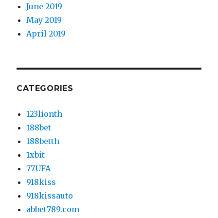
June 2019
May 2019
April 2019
CATEGORIES
123lionth
188bet
188betth
1xbit
77UFA
918kiss
918kissauto
abbet789.com