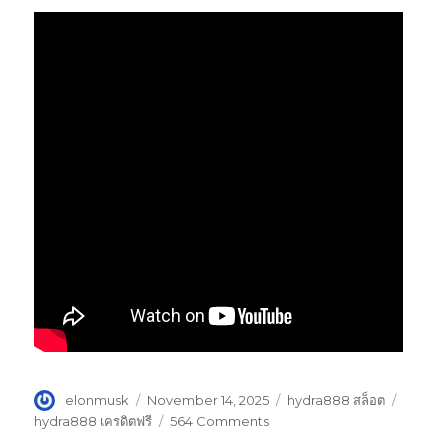
Author
elonmusk
Posted
November 14, 2025
Categories
hydra888 สล็อต
Tags
on
hydra888 เครดิตฟรี
564 Comments
on
Hydra888