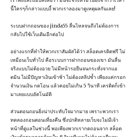
เราฟังและแอบสงสัยว่า มันจะจริงหรอ เนื่องจากว่าเวลา
นี้ใครๆก็กล่าวแบบงี้ พวกเราลองมาดูเหตุผลกันเลย!
ระบบฝากถอนของ jinda55 ลื่นไหลจนถึงไม่ต้องการ
กลับไปใช้เว็บเดิมอีกต่อไป
อย่างแรกที่ทำให้พวกเราสัมผัสได้ว่า สล็อตเครดิตฟรี ไม่
เหมือนเว็บทั่วไป คือระบบการฝากถอนของเขา มันลื่น
จริงแบบไม่ต้องอวย ไม่มีหน้ารอยืนจนกระทั่งจากแอ
ดมิน ไม่มีปัญหาเงินเข้าช้า ไม่ต้องสลิปซ้ำ เพียงแค่กรอก
จำนวนเงิน กดโอน แล้วคอยไม่เกิน 5 วินาที เครดิตก็เข้า
มาเลยแบบอัตโนมัติ
ส่วนตอนถอนยิ่งน่าประทับใจมากมาย เพราะพวกเรา
ทดลองถอนตอนเที่ยงคืน ซึ่งปกติหลายเว็บจะไม่มีเจ้า
หน้าที่ดูแลในช่วงนี้ พอเพียงพวกเรากดถอนจาก สล็อต