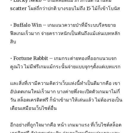
• Lucky Neko – เกมสล็อตแมวกวักในตำนานที่มี
scatter โผล่ถี่กว่าปกติ บางรอบไม่ถึง 15 ไม้ก็เข้าโบนัส
• Buffalo Win – เกมแนวควายป่าที่มีระบบรีลขยาย
ฟีลเกมเร็วมาก จ่ายคราวหนักเป็นพันถึงแม้เล่นเบทหลัก
สิบ
• Fortune Rabbit – เกมกระต่ายทองที่ออกแนวแจก
คูณไว ไม่มีฟรีเกมแม้กระนั้นจ่ายแบบจุกๆตั้งแต่เบทแรก
และสิ่งที่เรามีความคิดว่าเว็บแห่งนี้ทำเป็นดีมากคือ เขา
อัปเดตเกมใหม่เร็วมาก บางค่ายพึ่งจะเปิดตัวเกมมาไม่กี่
วัน สล็อตเครดิตฟรี ก็นำเข้ามาให้เล่นแล้ว ไม่ต้องรอเป็น
เดือนเสมือนเว็บไซต์อื่น
อีกอย่างที่ถูกใจมากคือ หน้า เกมมาแรง ที่เว็บไซต์สล็อต