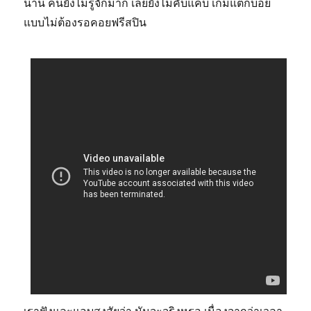
นาน คนยังไม่รู้จักมาก เลยยังไม่คับแคบ เกมแตกบ่อย
แบบไม่ต้องรอคอยฟรีสปิน