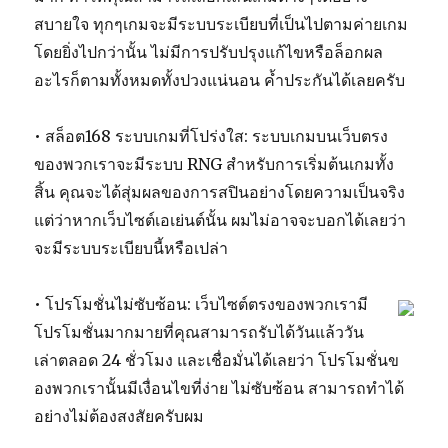
สบายใจ ทุกๆเกมจะมีระบบระเบียบที่เป็นไปตามค่ายเกม
โดยยิ่งไปกว่านั้น ไม่มีการปรับปรุงแก้ไขหรือล็อกผล
อะไรก็ตามทั้งหมดทั้งปวงแน่นอน ค้ำประกันได้เลยครับ
• สล็อต168 ระบบเกมที่โปร่งใส: ระบบเกมบนเว็บตรง
ของพวกเราจะมีระบบ RNG สำหรับการเริ่มต้นเกมทั้ง
สิ้น คุณจะได้สุ่มผลของการสปินอย่างโดยความเป็นจริง
แต่ว่าหากเว็บไซต์เอเย่นต์นั้น ผมไม่อาจจะบอกได้เลยว่า
จะมีระบบระเบียบนี้หรือเปล่า
• โปรโมชั่นไม่ซับซ้อน: เว็บไซต์ตรงของพวกเรามี
โปรโมชั่นมากมายที่คุณสามารถรับได้วันแล้ววัน
เล่าตลอด 24 ชั่วโมง และเชื่อมั่นได้เลยว่า โปรโมชั่นข
องพวกเรานั้นมีเงื่อนไขที่ง่าย ไม่ซับซ้อน สามารถทำได้
อย่างไม่ต้องสงสัยครับผม