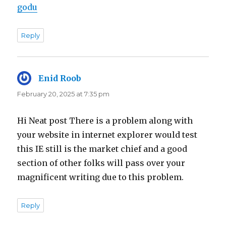
godu
Reply
Enid Roob
says:
February 20, 2025 at 7:35 pm
Hi Neat post There is a problem along with
your website in internet explorer would test
this IE still is the market chief and a good
section of other folks will pass over your
magnificent writing due to this problem.
Reply