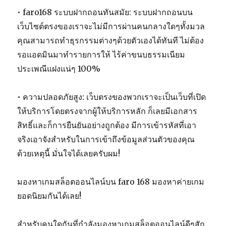
• faro168 ระบบฝากถอนทันสมัย: ระบบฝากถอนบน
เว็บไซต์ตรงของเราจะไม่มีการผ่านคนกลางใดๆทั้งมวล
คุณสามารถทำธุรกรรมต่างๆด้วยตัวเองได้ทันที ไม่ต้อง
รอแอดมินมาทำรายการให้ ไร้ค่าขนบธรรมเนียม
ประเพณีแฝงแน่ๆ 100%
• ความปลอดภัยสูง: เว็บตรงของพวกเราจะเป็นเว็บที่เปิด
ให้บริการโดยตรงจากผู้ให้บริการหลัก ก็เลยมีเอกสาร
สิทธิ์และก็การยืนยันอย่างถูกต้อง มีการเข้ารหัสที่เอา
จริงเอาจังสำหรับในการเข้าถึงข้อมูลส่วนตัวของคุณ
ด้วยเหตุนี้ มั่นใจได้เลยครับผม!
มองหาเกมสล็อตออนไลน์บน faro 168 มองหาค่ายเกม
ยอดนิยมกันได้เลย!
สำหรับคนใดกันที่กำลังมองหาเกมสล็อตออนไลน์ดีๆสัก