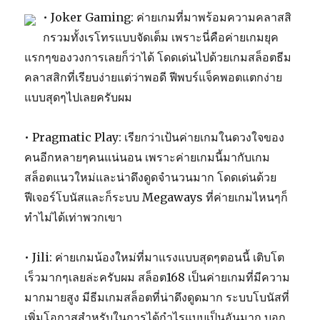
• Joker Gaming: ค่ายเกมที่มาพร้อมความคลาสสิ
กรวมทั้งเรโทรแบบจัดเต็ม เพราะนี่คือค่ายเกมยุค
แรกๆของวงการเลยก็ว่าได้ โดดเด่นไปด้วยเกมสล็อตธีม
คลาสสิกที่เรียบง่ายแต่ว่าพอดี ฟีพบร์แจ็คพอตแตกง่าย
แบบสุดๆไปเลยครับผม
• Pragmatic Play: เรียกว่าเป้นค่ายเกมในดวงใจของ
คนอีกหลายๆคนแน่นอน เพราะค่ายเกมนี้มากับเกม
สล็อตแนวใหม่และน่าดึงดูดจำนวนมาก โดดเด่นด้วย
ฟีเจอร์โบนัสและก็ระบบ Megaways ที่ค่ายเกมไหนๆก็
ทำไม่ได้เท่าพวกเขา
• Jili: ค่ายเกมน้องใหม่ที่มาแรงแบบสุดๆตอนนี้ เติบโต
เร็วมากๆเลยล่ะครับผม สล็อต168 เป็นค่ายเกมที่มีความ
มากมายสูง มีธีมเกมสล็อตที่น่าดึงดูดมาก ระบบโบนัสที่
เพิ่มโอกาสสำหรับในการได้กำไรแบบเป็นอันมาก บอก