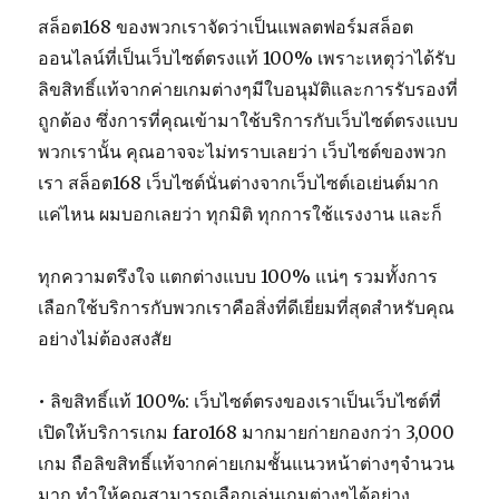
สล็อต168 ของพวกเราจัดว่าเป็นแพลตฟอร์มสล็อต
ออนไลน์ที่เป็นเว็บไซต์ตรงแท้ 100% เพราะเหตุว่าได้รับ
ลิขสิทธิ์แท้จากค่ายเกมต่างๆมีใบอนุมัติและการรับรองที่
ถูกต้อง ซึ่งการที่คุณเข้ามาใช้บริการกับเว็บไซต์ตรงแบบ
พวกเรานั้น คุณอาจจะไม่ทราบเลยว่า เว็บไซต์ของพวก
เรา สล็อต168 เว็บไซต์นั่นต่างจากเว็บไซต์เอเย่นต์มาก
แค่ไหน ผมบอกเลยว่า ทุกมิติ ทุกการใช้แรงงาน และก็
ทุกความตรึงใจ แตกต่างแบบ 100% แน่ๆ รวมทั้งการ
เลือกใช้บริการกับพวกเราคือสิ่งที่ดีเยี่ยมที่สุดสำหรับคุณ
อย่างไม่ต้องสงสัย
• ลิขสิทธิ์แท้ 100%: เว็บไซต์ตรงของเราเป็นเว็บไซต์ที่
เปิดให้บริการเกม faro168 มากมายก่ายกองกว่า 3,000
เกม ถือลิขสิทธิ์แท้จากค่ายเกมชั้นแนวหน้าต่างๆจำนวน
มาก ทำให้คุณสามารถเลือกเล่นเกมต่างๆได้อย่าง