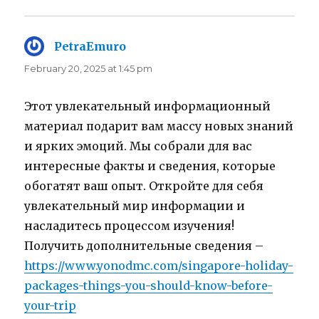
PetraEmuro
says:
February 20, 2025 at 1:45 pm
Этот увлекательный информационный
материал подарит вам массу новых знаний
и ярких эмоций. Мы собрали для вас
интересные факты и сведения, которые
обогатят ваш опыт. Откройте для себя
увлекательный мир информации и
насладитесь процессом изучения!
Получить дополнительные сведения –
https://www.yonodmc.com/singapore-holiday-
packages-things-you-should-know-before-
your-trip