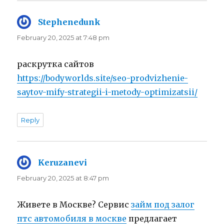
Stephenedunk
says:
February 20, 2025 at 7:48 pm
раскрутка сайтов
https://bodyworlds.site/seo-prodvizhenie-
saytov-mify-strategii-i-metody-optimizatsii/
Reply
Keruzanevi
says:
February 20, 2025 at 8:47 pm
Живете в Москве? Сервис
займ под залог
птс автомобиля в москве
предлагает