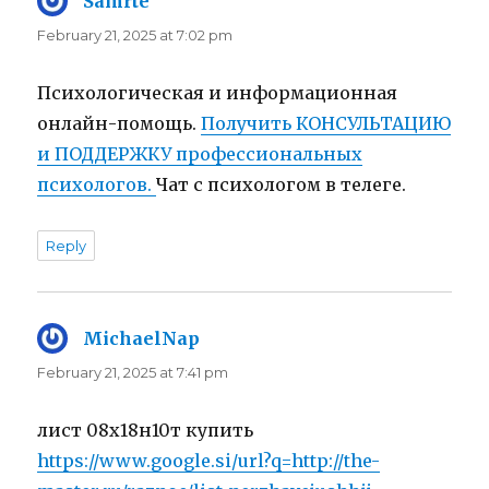
Samrte
says:
February 21, 2025 at 7:02 pm
Психологическая и информационная
онлайн-помощь.
Получить КОНСУЛЬТАЦИЮ
и ПОДДЕРЖКУ профессиональных
психологов.
Чат с психологом в телеге.
Reply
MichaelNap
says:
February 21, 2025 at 7:41 pm
лист 08х18н10т купить
https://www.google.si/url?q=http://the-