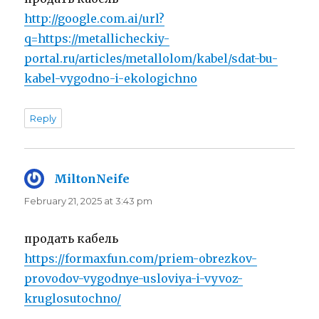
http://google.com.ai/url?
q=https://metallicheckiy-
portal.ru/articles/metallolom/kabel/sdat-bu-
kabel-vygodno-i-ekologichno
Reply
MiltonNeife
says:
February 21, 2025 at 3:43 pm
продать кабель
https://formaxfun.com/priem-obrezkov-
provodov-vygodnye-usloviya-i-vyvoz-
kruglosutochno/