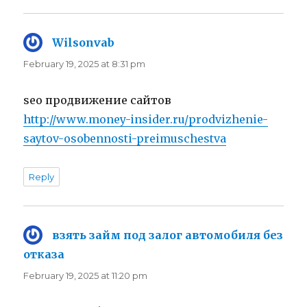
Wilsonvab
says:
February 19, 2025 at 8:31 pm
seo продвижение сайтов
http://www.money-insider.ru/prodvizhenie-
saytov-osobennosti-preimuschestva
Reply
взять займ под залог автомобиля без
отказа
says:
February 19, 2025 at 11:20 pm