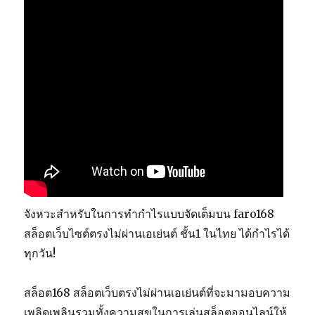
จังหวะสำหรับในการทำกำไรแบบจัดเต็มบน faro168
สล็อตเว็บไซต์ตรงไม่ผ่านเอเย่นต์ ชั้น1 ในไทย ได้กำไรได้
ทุกวัน!
สล็อต168 สล็อตเว็บตรงไม่ผ่านเอเย่นต์ที่จะมามอบความ
เพลิดเพลินรวมทั้งความสุขในการเล่นสล็อตออนไลน์ให้