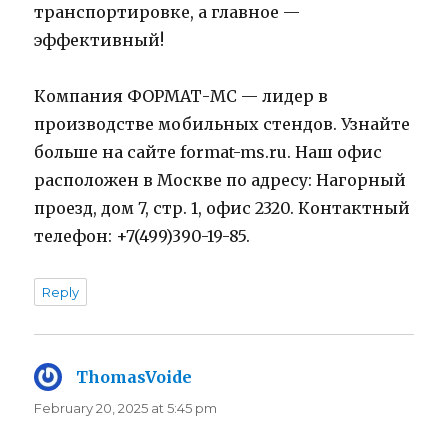
транспортировке, а главное —
эффективный!
Компания ФОРМАТ-МС — лидер в
производстве мобильных стендов. Узнайте
больше на сайте format-ms.ru. Наш офис
расположен в Москве по адресу: Нагорный
проезд, дом 7, стр. 1, офис 2320. Контактный
телефон: +7(499)390-19-85.
Reply
ThomasVoide
says:
February 20, 2025 at 5:45 pm