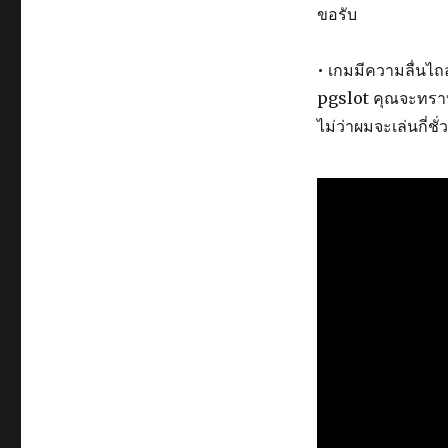
ขอรับ
• เกมมีความลื่นไถล
pgslot คุณจะทราบ
ไม่ว่าผมจะเล่นกี่