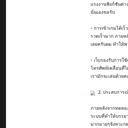
แรงงานฟังก์ชันต่า
นั่นเองขอรับ
• การเข้าเกมได้เร็
รวดเร็วมาก ภายหลั
เลยครับผม ทำให้พ
• เว็บรองรับการใช
โทรศัพท์เคลื่อนที่
เรามักจะเล่นด้วยค
2. ประสบการณ์
ภายหลังจากทดลองเข
ระบบที่ทำให้บรรยาก
มากมายๆจังหวะกดสป