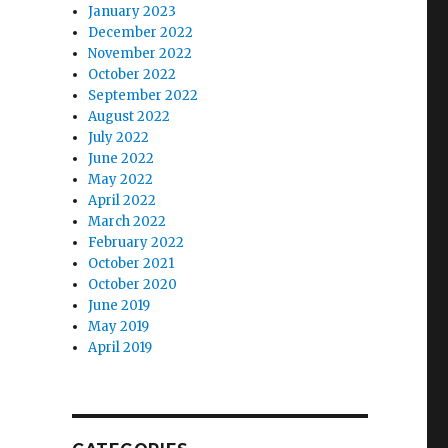
January 2023
December 2022
November 2022
October 2022
September 2022
August 2022
July 2022
June 2022
May 2022
April 2022
March 2022
February 2022
October 2021
October 2020
June 2019
May 2019
April 2019