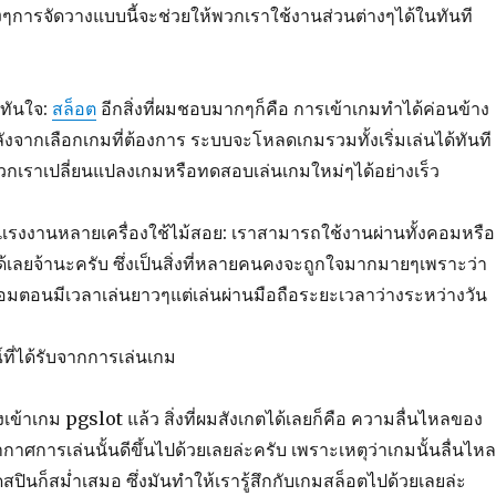
งๆการจัดวางแบบนี้จะช่วยให้พวกเราใช้งานส่วนต่างๆได้ในทันที
วทันใจ:
สล็อต
อีกสิ่งที่ผมชอบมากๆก็คือ การเข้าเกมทำได้ค่อนข้าง
งจากเลือกเกมที่ต้องการ ระบบจะโหลดเกมรวมทั้งเริ่มเล่นได้ทันที
วกเราเปลี่ยนแปลงเกมหรือทดสอบเล่นเกมใหม่ๆได้อย่างเร็ว
้แรงงานหลายเครื่องใช้ไม้สอย: เราสามารถใช้งานผ่านทั้งคอมหรือ
ได้เลยจ้านะครับ ซึ่งเป็นสิ่งที่หลายคนคงจะถูกใจมากมายๆเพราะว่า
อมตอนมีเวลาเล่นยาวๆแต่เล่นผ่านมือถือระยะเวลาว่างระหว่างวัน
ที่ได้รับจากการเล่นเกม
้าเกม pgslot แล้ว สิ่งที่ผมสังเกตได้เลยก็คือ ความลื่นไหลของ
าศการเล่นนั้นดีขึ้นไปด้วยเลยล่ะครับ เพราะเหตุว่าเกมนั้นลื่นไหล
ินก็สม่ำเสมอ ซึ่งมันทำให้เรารู้สึกกับเกมสล็อตไปด้วยเลยล่ะ