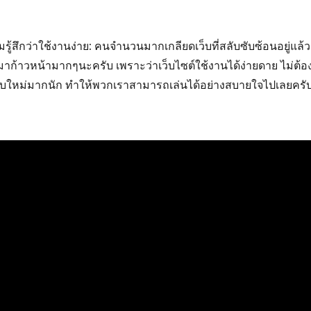
มรู้สึกว่าใช้งานง่าย: คนจำนวนมากเกลียดเว็บที่สลับซับซ้อนอยู่แล้ว
ก้าวหน้ามากๆนะครับ เพราะว่าเว็บไซต์ใช้งานได้ง่ายดาย ไม่ต้อ
บใหม่มากนัก ทำให้พวกเราสามารถเล่นได้อย่างสบายใจไปเลยครั