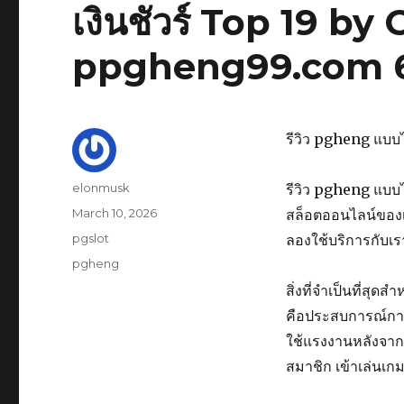
เงินชัวร์ Top 19 by
ppgheng99.com 6
รีวิว pgheng แบบ
Author
elonmusk
รีวิว pgheng แบบไ
Posted
March 10, 2026
สล็อตออนไลน์ของเ
on
Categories
pgslot
ลองใช้บริการกับเรา
Tags
pgheng
สิ่งที่จำเป็นที่สุ
คือประสบการณ์การเ
ใช้แรงงานหลังจาก
สมาชิก เข้าเล่นเ