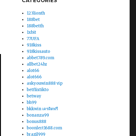
CATEGORIES
123lionth
188bet
188betth
1xbit
77UFA
918kiss
918kissauto
abbet789.com
allbet24hr
alot66
alot666
askyouwin888 vip
betflixtikto
betway
bh99
bkkwin เครดิตฟรี
bonanza99
bonus888
boonlert1688.com
brazil999