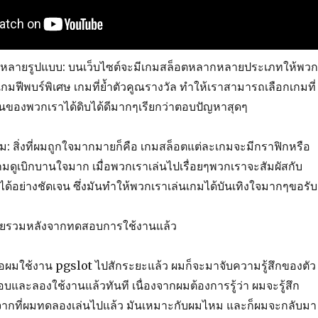
อกหลายรูปแบบ: บนเว็บไซต์จะมีเกมสล็อตหลากหลายประเภทให้พวก
้งเกมฟีพบร์พิเศษ เกมที่ย้ำตัวคูณรางวัล ทำให้เราสามารถเลือกเกมที่
่นของพวกเราได้ดิบได้ดีมากๆเรียกว่าตอบปัญหาสุดๆ
 สิ่งที่ผมถูกใจมากมายก็คือ เกมสล็อตแต่ละเกมจะมีกราฟิกหรือ
เกมดูเบิกบานใจมาก เมื่อพวกเราเล่นไปเรื่อยๆพวกเราจะสัมผัสกับ
อย่างชัดเจน ซึ่งมันทำให้พวกเราเล่นเกมได้บันเทิงใจมากๆขอรับ
โดยรวมหลังจากทดสอบการใช้งานแล้ว
เมื่อผมใช้งาน pgslot ไปสักระยะแล้ว ผมก็จะมาจับความรู้สึกของตัว
และลองใช้งานแล้วทันที เนื่องจากผมต้องการรู้ว่า ผมจะรู้สึก
งจากที่ผมทดลองเล่นไปแล้ว มันเหมาะกับผมไหม และก็ผมจะกลับมา