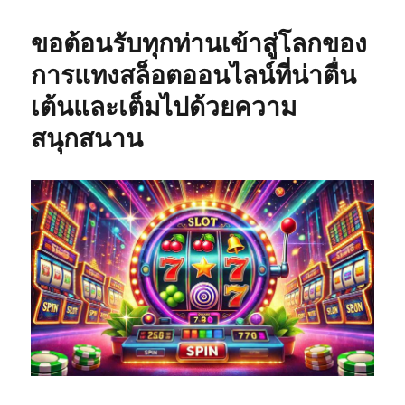
สีชมพู
เกม
ขอต้อนรับทุกท่านเข้าสู่โลกของ
สล็อต
ที่
การแทงสล็อตออนไลน์ที่น่าตื่น
เรา
เต้นและเต็มไปด้วยความ
จะ
พูด
สนุกสนาน
ถึง
วัน
นี้
เป็น
เกม
สล็อต
ที่
มี
การ
ออกแบบ
ที่
สวยงาม
และ
มี
ธีม