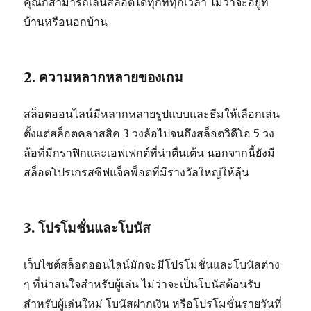
คุณก็สามารถเล่นสล็อตได้ทุกที่ทุกเวลา ไม่ว่าจะอยู่ที่
บ้านหรือนอกบ้าน
2. ความหลากหลายของเกม
สล็อตออนไลน์มีหลากหลายรูปแบบและธีมให้เลือกเล่น
ตั้งแต่สล็อตคลาสสิค 3 วงล้อไปจนถึงสล็อตวิดีโอ 5 วง
ล้อที่มีกราฟิกและเอฟเฟกต์ที่น่าตื่นเต้น นอกจากนี้ยังมี
สล็อตโปรเกรสซีฟแจ็คพ็อตที่มีรางวัลใหญ่ให้ลุ้น
3. โปรโมชั่นและโบนัส
เว็บไซต์สล็อตออนไลน์มักจะมีโปรโมชั่นและโบนัสต่าง
ๆ ที่น่าสนใจสำหรับผู้เล่น ไม่ว่าจะเป็นโบนัสต้อนรับ
สำหรับผู้เล่นใหม่ โบนัสฝากเงิน หรือโปรโมชั่นรายวันที่