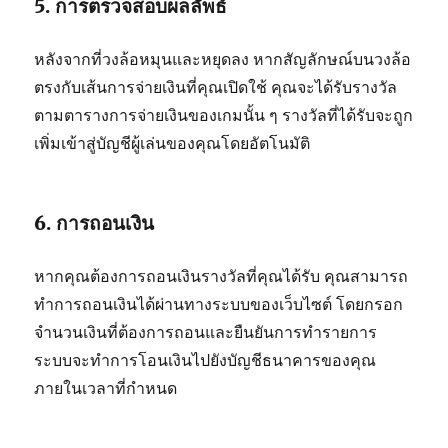
5. การตรวจสอบผลลัพธ์
หลังจากที่วงล้อหมุนและหยุดลง หากสัญลักษณ์บนวงล้อ
ตรงกับเส้นการจ่ายเงินที่คุณเปิดใช้ คุณจะได้รับรางวัล
ตามตารางการจ่ายเงินของเกมนั้น ๆ รางวัลที่ได้รับจะถูก
เพิ่มเข้าสู่บัญชีผู้เล่นของคุณโดยอัตโนมัติ
6. การถอนเงิน
หากคุณต้องการถอนเงินรางวัลที่คุณได้รับ คุณสามารถ
ทำการถอนเงินได้ผ่านทางระบบของเว็บไซต์ โดยกรอก
จำนวนเงินที่ต้องการถอนและยืนยันการทำรายการ
ระบบจะทำการโอนเงินไปยังบัญชีธนาคารของคุณ
ภายในเวลาที่กำหนด