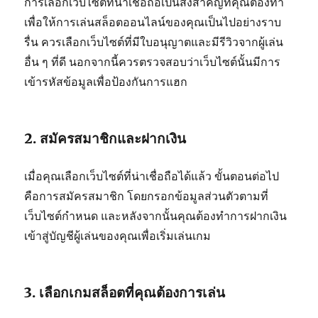
การเลือกเว็บไซต์ที่น่าเชื่อถือเป็นสิ่งสำคัญที่คุณต้องทำ
เพื่อให้การเล่นสล็อตออนไลน์ของคุณเป็นไปอย่างราบ
รื่น ควรเลือกเว็บไซต์ที่มีใบอนุญาตและมีรีวิวจากผู้เล่น
อื่น ๆ ที่ดี นอกจากนี้ควรตรวจสอบว่าเว็บไซต์นั้นมีการ
เข้ารหัสข้อมูลเพื่อป้องกันการแฮก
2. สมัครสมาชิกและฝากเงิน
เมื่อคุณเลือกเว็บไซต์ที่น่าเชื่อถือได้แล้ว ขั้นตอนต่อไป
คือการสมัครสมาชิก โดยกรอกข้อมูลส่วนตัวตามที่
เว็บไซต์กำหนด และหลังจากนั้นคุณต้องทำการฝากเงิน
เข้าสู่บัญชีผู้เล่นของคุณเพื่อเริ่มเล่นเกม
3. เลือกเกมสล็อตที่คุณต้องการเล่น