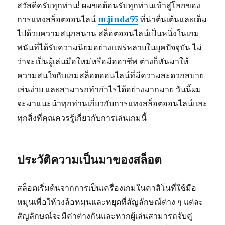
สวัสดีครับทุกท่าน! ผมขอต้อนรับทุกท่านเข้าสู่โลกของ
สีชมพู
การแทงสล็อตออนไลน์
m.jinda55
ที่น่าตื่นเต้นและเต็ม
ที่
เต็ม
ไปด้วยความสนุกสนาน สล็อตออนไลน์เป็นหนึ่งในเกม
ไป
พนันที่ได้รับความนิยมอย่างแพร่หลายในยุคปัจจุบัน ไม่
ด้วย
ว่าจะเป็นผู้เล่นมือใหม่หรือมืออาชีพ ต่างก็หันมาให้
ความ
สนุกสนาน
ความสนใจกับเกมสล็อตออนไลน์ที่มีความสะดวกสบาย
และ
เล่นง่าย และสามารถทำกำไรได้อย่างมากมาย วันนี้ผม
น่า
จะมาแนะนำทุกท่านเกี่ยวกับการแทงสล็อตออนไลน์และ
ตื่น
เต้น
ทุกสิ่งที่คุณควรรู้เกี่ยวกับการเล่นเกมนี้
พร้อม
ที่
จะ
ประวัติความเป็นมาของสล็อต
ทำให้
คุณ
หลงใหล
สล็อตเริ่มต้นจากการเป็นเครื่องเกมในคาสิโนที่ใช้มือ
และ
เพลิดเพลิน
หมุนเพื่อให้วงล้อหมุนและหยุดที่สัญลักษณ์ต่าง ๆ แต่ละ
กับ
สัญลักษณ์จะมีค่าต่างกันและหากผู้เล่นสามารถจับคู่
การ