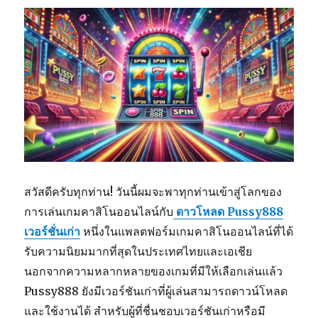
สวัสดีครับทุกท่าน! วันนี้ผมจะพาทุกท่านเข้าสู่โลกของ
การเล่นเกมคาสิโนออนไลน์กับ
ดาวโหลด Pussy888
เวอร์ชั่นเก่า
หนึ่งในแพลตฟอร์มเกมคาสิโนออนไลน์ที่ได้
รับความนิยมมากที่สุดในประเทศไทยและเอเชีย
นอกจากความหลากหลายของเกมที่มีให้เลือกเล่นแล้ว
Pussy888 ยังมีเวอร์ชันเก่าที่ผู้เล่นสามารถดาวน์โหลด
และใช้งานได้ สำหรับผู้ที่ชื่นชอบเวอร์ชันเก่าหรือมี