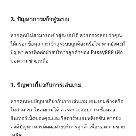
2. ปัญหาการเข้าสู่ระบบ
หากคุณไม่สามารถเข้าสู่ระบบได้ ควรตรวจสอบว่าคุณ
ได้กรอกข้อมูลการเข้าสู่ระบบถูกต้องหรือไม่ หากยังคงมี
ปัญหา ควรติดต่อฝ่ายบริการลูกค้าของ Pussy888 เพื่อ
ขอความช่วยเหลือ
3. ปัญหาเกี่ยวกับการเล่นเกม
หากคุณพบปัญหาเกี่ยวกับการเล่นเกม เช่น เกมค้างหรือ
ไม่สามารถโหลดเกมได้ ควรตรวจสอบการเชื่อมต่อ
อินเทอร์เน็ตของคุณและรีสตาร์ทแอปพลิเคชัน หากยัง
คงมีปัญหา ควรติดต่อฝ่ายบริการลูกค้าเพื่อขอความช่วย
เหลือ