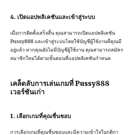
4. เปิดแอปพลิเคชันและเข้าสู่ระบบ
เมื่อการติดตั้งเสร็จสิ้น คุณสามารถเปิดแอปพลิเคชัน
Pussy888 และเข้าสู่ระบบโดยใช้บัญชีผู้ใช้งานที่คุณมี
อยู่แล้ว หากคุณยังไม่มีบัญชีผู้ใช้งาน คุณสามารถสมัคร
สมาชิกใหม่ได้ตามขั้นตอนที่แอปพลิเคชันกำหนด
เคล็ดลับการเล่นเกมที่ Pussy888
เวอร์ชันเก่า
1. เลือกเกมที่คุณชื่นชอบ
การเลือกเกมที่คุณชื่นชอบและมีความเข้าใจในกติกา