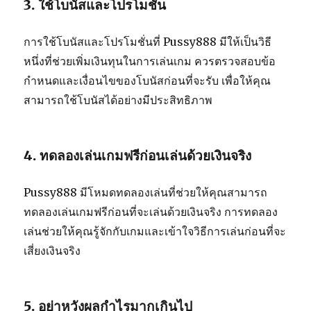
3. ใช้โบนัสและโปรโมชั่น
การใช้โบนัสและโปรโมชั่นที่ Pussy888 มีให้เป็นวิธี
หนึ่งที่ช่วยเพิ่มเงินทุนในการเล่นเกม ควรตรวจสอบข้อ
กำหนดและเงื่อนไขของโบนัสก่อนที่จะรับ เพื่อให้คุณ
สามารถใช้โบนัสได้อย่างมีประสิทธิภาพ
4. ทดลองเล่นเกมฟรีก่อนเล่นด้วยเงินจริง
Pussy888 มีโหมดทดลองเล่นที่ช่วยให้คุณสามารถ
ทดลองเล่นเกมฟรีก่อนที่จะเล่นด้วยเงินจริง การทดลอง
เล่นช่วยให้คุณรู้จักกับเกมและเข้าใจวิธีการเล่นก่อนที่จะ
เสี่ยงเงินจริง
5. อย่าหวังผลกำไรมากเกินไป