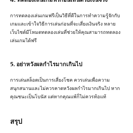
การทดลองเล่นเกมฟรีเป็นวิธีที่ดีในการทำความรู้จักกับ
เกมและเข้าใจวิธีการเล่นก่อนที่จะเสี่ยงเงินจริง หลาย
เว็บไซต์มีโหมดทดลองเล่นที่ช่วยให้คุณสามารถทดลอง
เล่นเกมได้ฟรี
5. อย่าหวังผลกำไรมากเกินไป
การเล่นสล็อตเป็นการเสี่ยงโชค ควรเล่นเพื่อความ
สนุกสนานและไม่ควรคาดหวังผลกำไรมากเกินไป หาก
คุณชนะเป็นโบนัส แต่หากคุณแพ้ก็ไม่ควรท้อแท้
สรุป