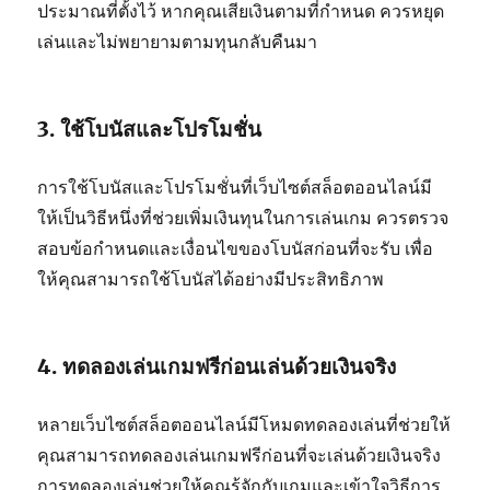
ประมาณที่ตั้งไว้ หากคุณเสียเงินตามที่กำหนด ควรหยุด
เล่นและไม่พยายามตามทุนกลับคืนมา
3. ใช้โบนัสและโปรโมชั่น
การใช้โบนัสและโปรโมชั่นที่เว็บไซต์สล็อตออนไลน์มี
ให้เป็นวิธีหนึ่งที่ช่วยเพิ่มเงินทุนในการเล่นเกม ควรตรวจ
สอบข้อกำหนดและเงื่อนไขของโบนัสก่อนที่จะรับ เพื่อ
ให้คุณสามารถใช้โบนัสได้อย่างมีประสิทธิภาพ
4. ทดลองเล่นเกมฟรีก่อนเล่นด้วยเงินจริง
หลายเว็บไซต์สล็อตออนไลน์มีโหมดทดลองเล่นที่ช่วยให้
คุณสามารถทดลองเล่นเกมฟรีก่อนที่จะเล่นด้วยเงินจริง
การทดลองเล่นช่วยให้คุณรู้จักกับเกมและเข้าใจวิธีการ