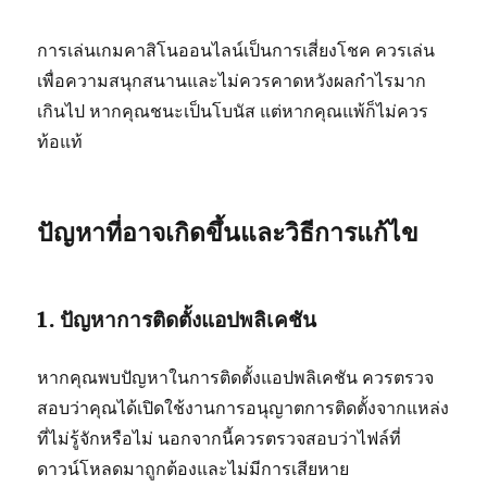
การเล่นเกมคาสิโนออนไลน์เป็นการเสี่ยงโชค ควรเล่น
เพื่อความสนุกสนานและไม่ควรคาดหวังผลกำไรมาก
เกินไป หากคุณชนะเป็นโบนัส แต่หากคุณแพ้ก็ไม่ควร
ท้อแท้
ปัญหาที่อาจเกิดขึ้นและวิธีการแก้ไข
1. ปัญหาการติดตั้งแอปพลิเคชัน
หากคุณพบปัญหาในการติดตั้งแอปพลิเคชัน ควรตรวจ
สอบว่าคุณได้เปิดใช้งานการอนุญาตการติดตั้งจากแหล่ง
ที่ไม่รู้จักหรือไม่ นอกจากนี้ควรตรวจสอบว่าไฟล์ที่
ดาวน์โหลดมาถูกต้องและไม่มีการเสียหาย