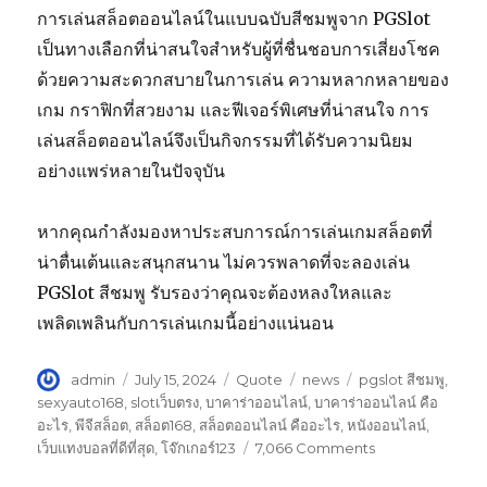
การเล่นสล็อตออนไลน์ในแบบฉบับสีชมพูจาก PGSlot
เป็นทางเลือกที่น่าสนใจสำหรับผู้ที่ชื่นชอบการเสี่ยงโชค
ด้วยความสะดวกสบายในการเล่น ความหลากหลายของ
เกม กราฟิกที่สวยงาม และฟีเจอร์พิเศษที่น่าสนใจ การ
เล่นสล็อตออนไลน์จึงเป็นกิจกรรมที่ได้รับความนิยม
อย่างแพร่หลายในปัจจุบัน
หากคุณกำลังมองหาประสบการณ์การเล่นเกมสล็อตที่
น่าตื่นเต้นและสนุกสนาน ไม่ควรพลาดที่จะลองเล่น
PGSlot สีชมพู รับรองว่าคุณจะต้องหลงใหลและ
เพลิดเพลินกับการเล่นเกมนี้อย่างแน่นอน
Author
admin
Posted
July 15, 2024
Format
Quote
Categories
news
Tags
pgslot สีชมพู
,
on
sexyauto168
,
slotเว็บตรง
,
บาคาร่าออนไลน์
,
บาคาร่าออนไลน์ คือ
อะไร
,
พีจีสล็อต
,
สล็อต168
,
สล็อตออนไลน์ คืออะไร
,
หนังออนไลน์
,
เว็บแทงบอลที่ดีที่สุด
,
โจ๊กเกอร์123
7,066 Comments
on
pgslot