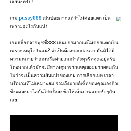
เลยนะครับ!
เกม
pussy888
เล่นบ่อยมากแต่ว่าไม่ค่อยแตก เป็น
เพราะอะไรกันแน่?
เกมสล็อตจากพุซซี่888 เล่นบ่อยมากแต่ไม่ค่อยแตกเป็น
เพราะเหตุใดกันแน่? จำเป็นต้องบอกก่อนว่า มันมิได้มี
ความหมายว่าเกมหรือค่ายเกมกำลังทุจริตคุณอยู่ครับ
โดยมากแล้วมักจะมีสาเหตุมาจากเหตุเยอะมากผสมกัน
ไม่ว่าจะเป็นความผันแปรของเกม การเลือกเบท เวลา
หรือเกมที่ไม่เหมาะสม รวมถึงมายด์เซ็ทของคุณเองด้วย
ซึ่งผมจะมาไล่กันไปครั้งละข้อให้เห็นภาพแบบชัดๆกัน
เลย