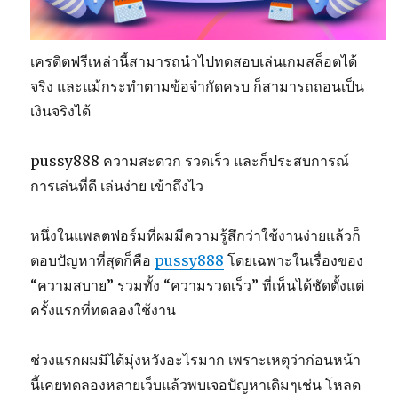
เครดิตฟรีเหล่านี้สามารถนำไปทดสอบเล่นเกมสล็อตได้
จริง และแม้กระทำตามข้อจำกัดครบ ก็สามารถถอนเป็น
เงินจริงได้
pussy888 ความสะดวก รวดเร็ว และก็ประสบการณ์
การเล่นที่ดี เล่นง่าย เข้าถึงไว
หนึ่งในแพลตฟอร์มที่ผมมีความรู้สึกว่าใช้งานง่ายแล้วก็
ตอบปัญหาที่สุดก็คือ
pussy888
โดยเฉพาะในเรื่องของ
“ความสบาย” รวมทั้ง “ความรวดเร็ว” ที่เห็นได้ชัดตั้งแต่
ครั้งแรกที่ทดลองใช้งาน
ช่วงแรกผมมิได้มุ่งหวังอะไรมาก เพราะเหตุว่าก่อนหน้า
นี้เคยทดลองหลายเว็บแล้วพบเจอปัญหาเดิมๆเช่น โหลด