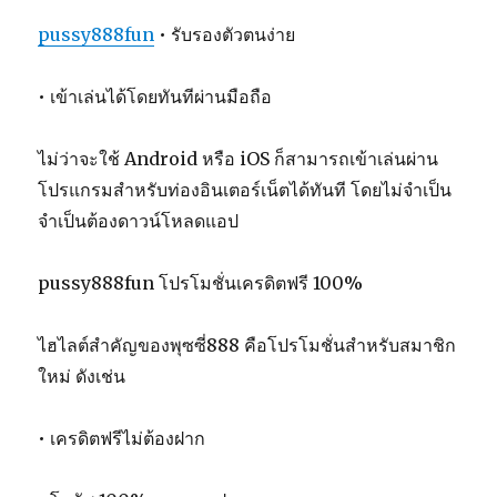
pussy888fun
• รับรองตัวตนง่าย
• เข้าเล่นได้โดยทันทีผ่านมือถือ
ไม่ว่าจะใช้ Android หรือ iOS ก็สามารถเข้าเล่นผ่าน
โปรแกรมสำหรับท่องอินเตอร์เน็ตได้ทันที โดยไม่จำเป็น
จำเป็นต้องดาวน์โหลดแอป
pussy888fun โปรโมชั่นเครดิตฟรี 100%
ไฮไลต์สำคัญของพุซซี่888 คือโปรโมชั่นสำหรับสมาชิก
ใหม่ ดังเช่น
• เครดิตฟรีไม่ต้องฝาก