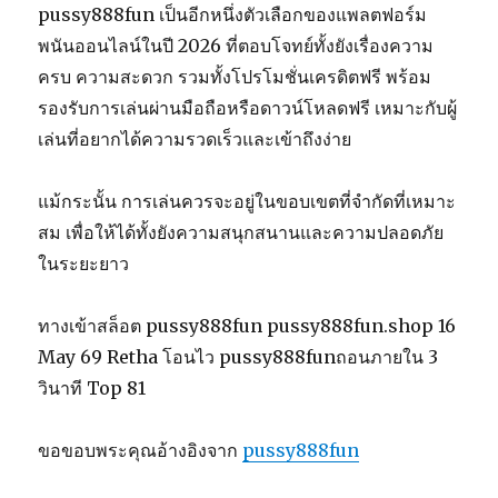
pussy888fun เป็นอีกหนึ่งตัวเลือกของแพลตฟอร์ม
พนันออนไลน์ในปี 2026 ที่ตอบโจทย์ทั้งยังเรื่องความ
ครบ ความสะดวก รวมทั้งโปรโมชั่นเครดิตฟรี พร้อม
รองรับการเล่นผ่านมือถือหรือดาวน์โหลดฟรี เหมาะกับผู้
เล่นที่อยากได้ความรวดเร็วและเข้าถึงง่าย
แม้กระนั้น การเล่นควรจะอยู่ในขอบเขตที่จำกัดที่เหมาะ
สม เพื่อให้ได้ทั้งยังความสนุกสนานและความปลอดภัย
ในระยะยาว
ทางเข้าสล็อต pussy888fun pussy888fun.shop 16
May 69 Retha โอนไว pussy888funถอนภายใน 3
วินาที Top 81
ขอขอบพระคุณอ้างอิงจาก
pussy888fun