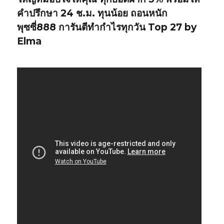
เดิม
คำปรึกษา 24 ช.ม. ทุนน้อย ถอนหนัก
พัน
พุซซี่888 การันตีทำกำไรทุกวัน Top 27 by
ครบ
วงจร
Elma
ทุก
ยอด
ฝาก
10614
เว็บ
เดียว
ที่
สาย
พรีเมียม
เลือก
ใช้
เดิม
พัน
เหนือ
ระดับ
พรี
เมี่