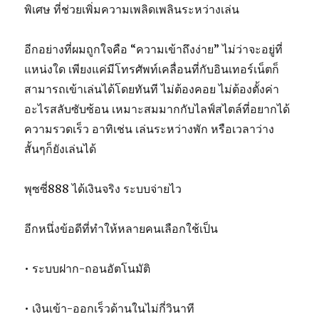
พิเศษ ที่ช่วยเพิ่มความเพลิดเพลินระหว่างเล่น
อีกอย่างที่ผมถูกใจคือ “ความเข้าถึงง่าย” ไม่ว่าจะอยู่ที่
แหน่งใด เพียงแค่มีโทรศัพท์เคลื่อนที่กับอินเทอร์เน็ตก็
สามารถเข้าเล่นได้โดยทันที ไม่ต้องคอย ไม่ต้องตั้งค่า
อะไรสลับซับซ้อน เหมาะสมมากกับไลฟ์สไตล์ที่อยากได้
ความรวดเร็ว อาทิเช่น เล่นระหว่างพัก หรือเวลาว่าง
สั้นๆก็ยังเล่นได้
พุซซี่888 ได้เงินจริง ระบบจ่ายไว
อีกหนึ่งข้อดีที่ทำให้หลายคนเลือกใช้เป็น
• ระบบฝาก-ถอนอัตโนมัติ
• เงินเข้า-ออกเร็วด้านในไม่กี่วินาที