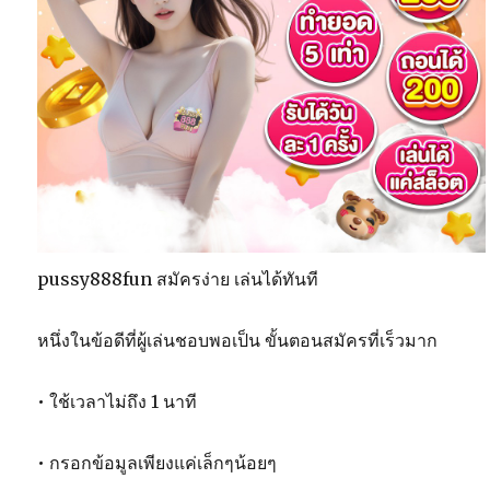
pussy888fun สมัครง่าย เล่นได้ทันที
หนึ่งในข้อดีที่ผู้เล่นชอบพอเป็น ขั้นตอนสมัครที่เร็วมาก
• ใช้เวลาไม่ถึง 1 นาที
• กรอกข้อมูลเพียงแค่เล็กๆน้อยๆ