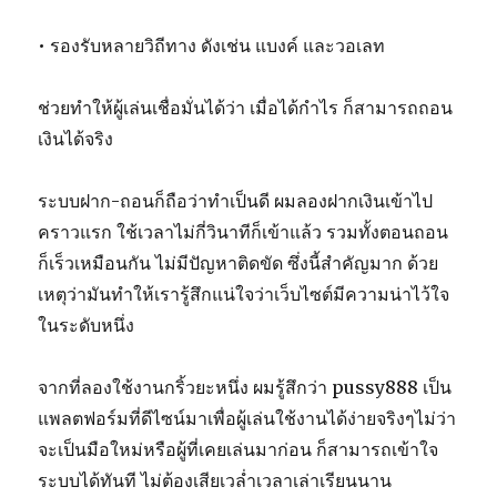
• รองรับหลายวิถีทาง ดังเช่น แบงค์ และวอเลท
ช่วยทำให้ผู้เล่นเชื่อมั่นได้ว่า เมื่อได้กำไร ก็สามารถถอน
เงินได้จริง
ระบบฝาก-ถอนก็ถือว่าทำเป็นดี ผมลองฝากเงินเข้าไป
คราวแรก ใช้เวลาไม่กี่วินาทีก็เข้าแล้ว รวมทั้งตอนถอน
ก็เร็วเหมือนกัน ไม่มีปัญหาติดขัด ซึ่งนี้สำคัญมาก ด้วย
เหตุว่ามันทำให้เรารู้สึกแน่ใจว่าเว็บไซต์มีความน่าไว้ใจ
ในระดับหนึ่ง
จากที่ลองใช้งานกริ้วยะหนึ่ง ผมรู้สึกว่า pussy888 เป็น
แพลตฟอร์มที่ดีไซน์มาเพื่อผู้เล่นใช้งานได้ง่ายจริงๆไม่ว่า
จะเป็นมือใหม่หรือผู้ที่เคยเล่นมาก่อน ก็สามารถเข้าใจ
ระบบได้ทันที ไม่ต้องเสียเวล่ำเวลาเล่าเรียนนาน