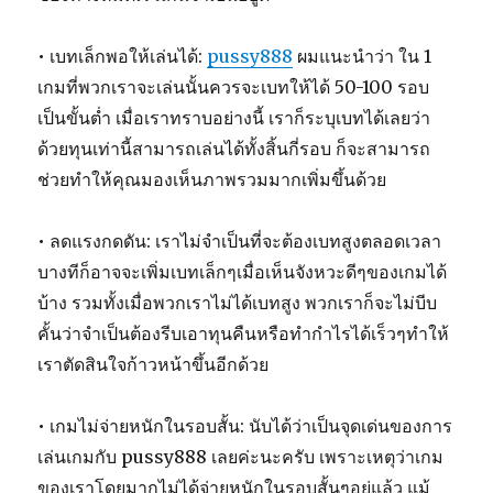
• เบทเล็กพอให้เล่นได้:
pussy888
ผมแนะนำว่า ใน 1
เกมที่พวกเราจะเล่นนั้นควรจะเบทให้ได้ 50-100 รอบ
เป็นขั้นต่ำ เมื่อเราทราบอย่างนี้ เราก็ระบุเบทได้เลยว่า
ด้วยทุนเท่านี้สามารถเล่นได้ทั้งสิ้นกี่รอบ ก็จะสามารถ
ช่วยทำให้คุณมองเห็นภาพรวมมากเพิ่มขึ้นด้วย
• ลดแรงกดดัน: เราไม่จำเป็นที่จะต้องเบทสูงตลอดเวลา
บางทีก็อาจจะเพิ่มเบทเล็กๆเมื่อเห็นจังหวะดีๆของเกมได้
บ้าง รวมทั้งเมื่อพวกเราไม่ได้เบทสูง พวกเราก็จะไม่บีบ
คั้นว่าจำเป็นต้องรีบเอาทุนคืนหรือทำกำไรได้เร็วๆทำให้
เราตัดสินใจก้าวหน้าขึ้นอีกด้วย
• เกมไม่จ่ายหนักในรอบสั้น: นับได้ว่าเป็นจุดเด่นของการ
เล่นเกมกับ pussy888 เลยค่ะนะครับ เพราะเหตุว่าเกม
ของเราโดยมากไม่ได้จ่ายหนักในรอบสั้นๆอยู่แล้ว แม้