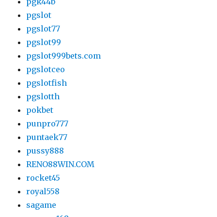
pgk44b
pgslot
pgslot77
pgslot99
pgslot999bets.com
pgslotceo
pgslotfish
pgslotth
pokbet
punpro777
puntaek77
pussy888
RENO88WIN.COM
rocket45
royal558
sagame