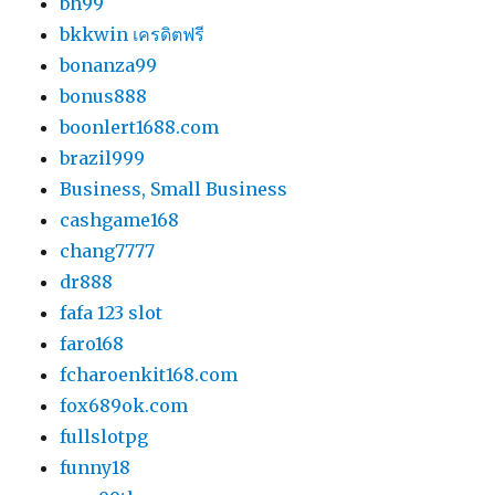
bh99
bkkwin เครดิตฟรี
bonanza99
bonus888
boonlert1688.com
brazil999
Business, Small Business
cashgame168
chang7777
dr888
fafa 123 slot
faro168
fcharoenkit168.com
fox689ok.com
fullslotpg
funny18