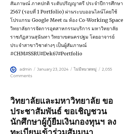
ที่
สัมภาษณ์ ภาคปกติ ระดับปริญญาตรี ประจำปีการศึกษา
1/2567
2567 (รอบที่ 1 Portfolio) ผ่านระบบออนไลน์โดยใช้
โปรแกรม Google Meet ณ ห้อง Co-Working Space
วิทยาลัยการจัดการอุตสาหกรรมบริการ มหาวิทยาลัย
ราชภัฏสวนสุนันทา วิทยาเขตนครปฐม โดยอาจารย์
ประจำสาขาวิชาต่างๆ เป็นผู้สัมภาษณ์
#CHM#SSRU#Dek67#Portfolio
Author
admin
Posted
January 23, 2024
Categories
ไม่มีหมวดหมู่
2,055
on
Comments
on
วิทยาลัย
การ
จัดการ
วิทยาลัยและมหาวิทยาลัย ขอ
อุตสาหกรรม
บริการ
ประชาสัมพันธ์ ขอเชิญชวน
มหาวิทยาลัย
นักศึกษาผู้กู้ยืมเงินกองทุนฯ ลง
ราชภัฏ
สวนสุนันทา
ทะเบียนเข้าร่วมสัมมนา
จัด