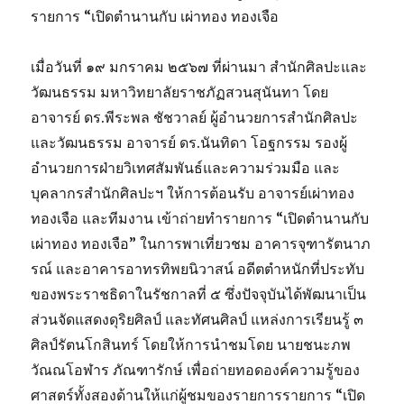
รายการ “เปิดตำนานกับ เผ่าทอง ทองเจือ
เมื่อวันที่ ๑๙ มกราคม ๒๕๖๗ ที่ผ่านมา สำนักศิลปะและ
วัฒนธรรม มหาวิทยาลัยราชภัฏสวนสุนันทา โดย
อาจารย์ ดร.พีระพล ชัชวาลย์ ผู้อำนวยการสำนักศิลปะ
และวัฒนธรรม อาจารย์ ดร.นันทิดา โอฐกรรม รองผู้
อำนวยการฝ่ายวิเทศสัมพันธ์และความร่วมมือ และ
บุคลากรสำนักศิลปะฯ ให้การต้อนรับ อาจารย์เผ่าทอง
ทองเจือ และทีมงาน เข้าถ่ายทำรายการ “เปิดตำนานกับ
เผ่าทอง ทองเจือ” ในการพาเที่ยวชม อาคารจุฑารัตนาภ
รณ์ และอาคารอาทรทิพยนิวาสน์ อดีตตำหนักที่ประทับ
ของพระราชธิดาในรัชกาลที่ ๕ ซึ่งปัจจุบันได้พัฒนาเป็น
ส่วนจัดแสดงดุริยศิลป์ และทัศนศิลป์ แหล่งการเรียนรู้ ๓
ศิลป์รัตนโกสินทร์ โดยให้การนำชมโดย นายชนะภพ
วัณณโอฬาร ภัณฑารักษ์ เพื่อถ่ายทอดองค์ความรู้ของ
ศาสตร์ทั้งสองด้านให้แก่ผู้ชมของรายการรายการ “เปิด