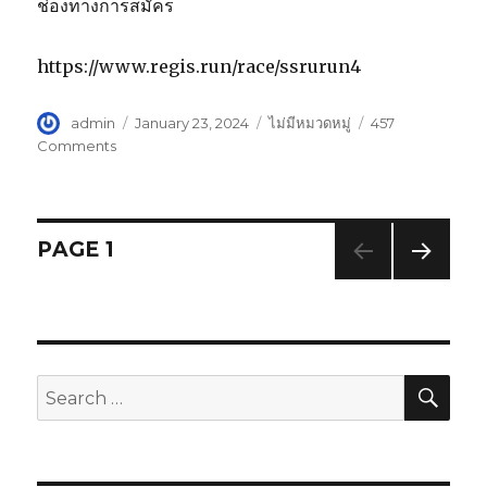
ช่องทางการสมัคร
https://www.regis.run/race/ssrurun4
Author
admin
Posted
January 23, 2024
Categories
ไม่มีหมวดหมู่
457
on
Comments
on
สวนสุนันทา
ชวน
ร่วม
งาน
Posts
PAGE
1
มหกรรม
ครั้ง
NEXT
navigation
ยิ่ง
PAG
ใหญ่
E
SSRU
Festival
SE
Search
2024โค้ง
for:
สุดท้าย
เปิด
รับ