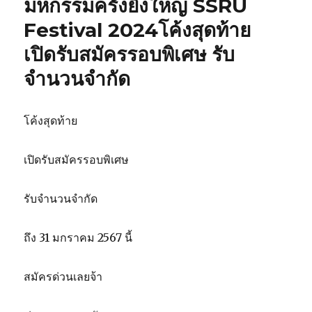
มหกรรมครั้งยิ่งใหญ่ SSRU
มหาวิทยาลัย
Festival 2024โค้งสุดท้าย
ราชภัฏ
สวนสุนันทา
เปิดรับสมัครรอบพิเศษ รับ
แจ้ง
กำหนดการ
จำนวนจำกัด
รับ
บัตร
นักศึกษา
โค้งสุดท้าย
คณะ
ศิลปกรรม
ศาสตร์
เปิดรับสมัครรอบพิเศษ
รับจำนวนจำกัด
ถึง 31 มกราคม 2567 นี้
สมัครด่วนเลยจ้า