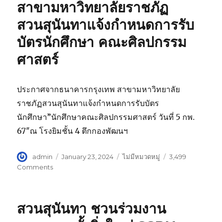
เข้า
สาขามหาวิทยาลัยราชภัฏ
ร่วม
สวนสุนันทาแจ้งกำหนดการรับ
อบรม
เชิง
บัตรนักศึกษา คณะศิลปกรรม
ปฏิบัติ
การ
ศาสตร์
เรื่อง
การ
เขียน
ประกาศจากธนาคารกรุงเทพ สาขามหาวิทยาลัย
SAR
ราชภัฏสวนสุนันทาแจ้งกำหนดการรับบัตร
ตาม
เกณฑ์
นักศึกษา”นักศึกษาคณะศิลปกรรมศาสตร์ วันที่ 5 กพ.
AUN-
67″ณ โรงยิมชั้น 4 ตึกกองพัฒนฯ
QA
Ver.
Author
admin
4.0
Posted
January 23, 2024
Categories
ไม่มีหมวดหมู่
3,499
on
Comments
on
ประกาศ
จาก
ธนาคาร
สวนสุนันทา ชวนร่วมงาน
กรุงเทพ
สาขา