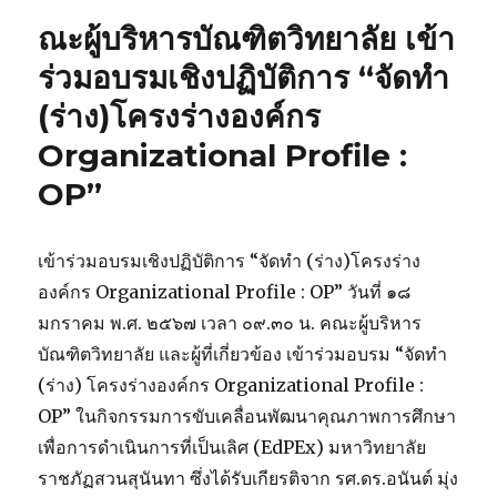
และ
ณะผู้บริหารบัณฑิตวิทยาลัย เข้า
การ
ปกครอง
ร่วมอบรมเชิงปฏิบัติการ “จัดทำ
จัด
(ร่าง)โครงร่างองค์กร
โครงการ
อบรม
Organizational Profile :
คุณธรรม
จริยธรรม
OP”
วิทยาลัย
การเมือง
และ
เข้าร่วมอบรมเชิงปฏิบัติการ “จัดทำ (ร่าง)โครงร่าง
การ
องค์กร Organizational Profile : OP” วันที่ ๑๘
ปกครอง
มหาวิทยาลัย
มกราคม พ.ศ. ๒๕๖๗ เวลา ๐๙.๓๐ น. คณะผู้บริหาร
ราชภัฏ
บัณฑิตวิทยาลัย และผู้ที่เกี่ยวข้อง เข้าร่วมอบรม “จัดทำ
สวนสุนันทา
(ร่าง) โครงร่างองค์กร Organizational Profile :
ประจำ
ปี
OP” ในกิจกรรมการขับเคลื่อนพัฒนาคุณภาพการศึกษา
การ
เพื่อการดำเนินการที่เป็นเลิศ (EdPEx) มหาวิทยาลัย
ศึกษา
ราชภัฏสวนสุนันทา ซึ่งได้รับเกียรติจาก รศ.ดร.อนันต์ มุ่ง
2566