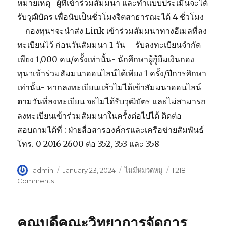
หมายเหตุ- ผู้ที่เข้าร่วมสัมมนา และทำแบบประเมินจะได้
รับวุฒิบัตร เพื่อนับเป็นชั่วโมงจิตสาธารณะได้ 4 ชั่วโมง
– กองทุนฯจะนำส่ง Link เข้าร่วมสัมมนาทางอีเมลที่ลง
ทะเบียนไว้ ก่อนวันสัมมนา 1 วัน – รับลงทะเบียนจำกัด
เพียง 1,000 คน/ครั้งเท่านั้น- นักศึกษาผู้กู้ยืมเงินกอง
ทุนฯเข้าร่วมสัมมนาออนไลน์ได้เพียง 1 ครั้ง/ปีการศึกษา
เท่านั้น- หากลงทะเบียนแล้วไม่ได้เข้าสัมมนาออนไลน์
ตามวันที่ลงทะเบียน จะไม่ได้รับวุฒิบัตร และไม่สามารถ
ลงทะเบียนเข้าร่วมสัมมนาในครั้งต่อไปได้ ติดต่อ
สอบถามได้ที่ : ฝ่ายสื่อสารองค์กรและเครือข่ายสัมพันธ์
โทร. 0 2016 2600 ต่อ 352, 353 และ 358
Author
admin
Posted
January 23, 2024
Categories
ไม่มีหมวดหมู่
1,218
on
Comments
on
วิทยาลัย
และ
มหาวิทยาลัย
คณบดีคณะวิทยาการจัดการ
ขอ