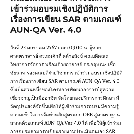
ประชาสัมพันธ์
เข้าร่วมอบรมเชิงปฏิบัติการ
ขอ
เรื่องการเขียน SAR ตามเกณฑ์
เชิญ
ชวน
AUN-QA Ver. 4.0
นักศึกษา
ผู้
กู้
วันที่ 23 มกราคม 2567 เวลา 09.00 น. ผู้ช่วย
ยืม
เงิน
ศาสตราจารย์ ดร.สมศักดิ์ คล้ายสังข์ คณบดีคณะ
กอง
วิทยาการจัดการ พร้อมด้วยอาจารย์ ดร.กฤษณะ เชื้อ
ทุนฯ
ชัยนาท รองคณบดีฝ่ายวิชาการ เข้าร่วมอบรมเชิงปฏิบัติ
ลง
ทะเบียน
การเรื่องการเขียน SAR ตามเกณฑ์ AUN-QA Ver. 4.0
เข้า
ซึ่งเป็นส่วนหนึ่งของโครงการพัฒนาอาจารย์สู่ความ
ร่วม
เชี่ยวชาญเป็นมืออาชีพ จัดโดยกองบริการการศึกษา มี
สัมมนา
ออนไลน์
วัตถุประสงค์จัดขึ้นเพื่อให้ผู้เข้าร่วมการอบรมมีความรู้
ความเข้าใจการจัดทำหลักสูตรแบบ OBE สู่มาตราฐาน
สากลด้วยเกณฑ์ AUN-QA Ver 4.0 ได้ เพื่อให้ผู้เข้าร่วม
การอบรมสามารถเขียนรายงานประเมินตนเอง SAR