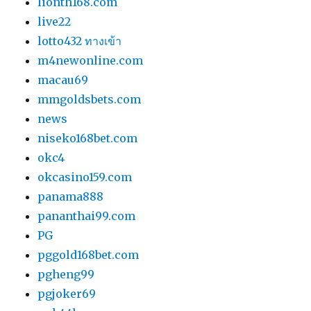
lionth168.com
live22
lotto432 ทางเข้า
m4newonline.com
macau69
mmgoldsbets.com
news
niseko168bet.com
okc4
okcasino159.com
panama888
pananthai99.com
PG
pggold168bet.com
pgheng99
pgjoker69