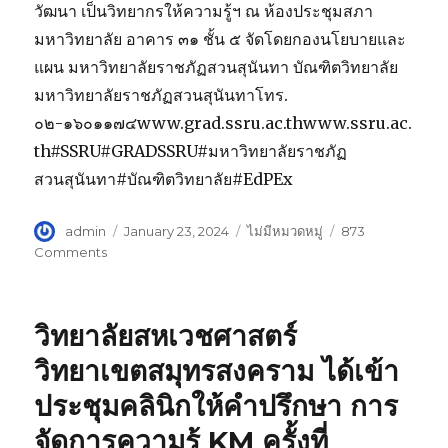
วัฒนา เป็นวิทยากรให้ความรู้ฯ ณ ห้องประชุมสภา
มหาวิทยาลัย อาคาร ๓๑ ชั้น ๕ จัดโดยกองนโยบายและ
แผน มหาวิทยาลัยราชภัฏสวนสุนันทา บัณฑิตวิทยาลัย
มหาวิทยาลัยราชภัฏสวนสุนันทาโทร.
๐๒-๑๖๐๑๑๗๔www.grad.ssru.ac.thwww.ssru.ac.
th#SSRU#GRADSSRU#มหาวิทยาลัยราชภัฏ
สวนสุนันทา#บัณฑิตวิทยาลัย#EdPEx
Author
admin
Posted
January 23, 2024
Categories
ไม่มีหมวดหมู่
873
on
Comments
on
ณะ
ผู้
บริหาร
วิทยาลัยสหเวชศาสตร์
บัณฑิต
วิทยาลัย
วิทยาเขตสมุทรสงคราม ได้เข้า
เข้า
ประชุมคลินิกให้คำปรึกษา การ
ร่วม
อบรม
จัดการความรู้ KM ครั้งที่
เชิง