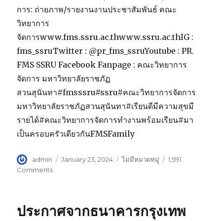
การ: ถ่ายภาพ/รายงานงานประชาสัมพันธ์ คณะ
วิทยาการ
จัดการwww.fms.ssru.ac.thwww.ssru.ac.thIG :
fms_ssruTwitter : @pr_fms_ssruYoutube : PR.
FMS SSRU Facebook Fanpage : คณะวิทยาการ
จัดการ มหาวิทยาลัยราชภัฏ
สวนสุนันทา#fmsssru#ssru#คณะวิทยาการจัดการ
มหาวิทยาลัยราชภัฏสวนสุนันทา#เรียนดีมีความสุขมี
รายได้#คณะวิทยาการจัดการทำงานพร้อมเรียน#มา
เป็นครอบครัวเดียวกันFMSFamily
Author
admin
Posted
January 23, 2024
Categories
ไม่มีหมวดหมู่
1,591
on
Comments
on
คณบดี
คณะ
วิทยาการ
ประกาศจากธนาคารกรุงเทพ
จัดการ