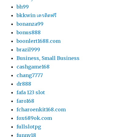
bh99
bkkwin เครดิตฟรี
bonanza99
bonus888
boonlert1688.com
brazil999
Business, Small Business
cashgame168
chang7777
dr888
fafa 123 slot
faro168
fcharoenkit168.com
fox689ok.com
fullslotpg
funny18