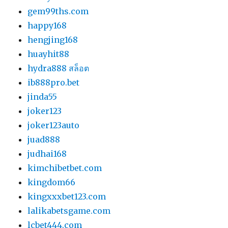
gem99ths.com
happy168
hengjing168
huayhit88
hydra888 สล็อต
ib888pro.bet
jinda55
joker123
joker123auto
juad888
judhai168
kimchibetbet.com
kingdom66
kingxxxbet123.com
lalikabetsgame.com
lcbet444.com