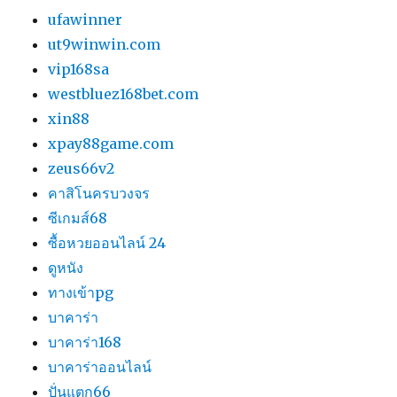
ufawinner
ut9winwin.com
vip168sa
westbluez168bet.com
xin88
xpay88game.com
zeus66v2
คาสิโนครบวงจร
ซีเกมส์68
ซื้อหวยออนไลน์ 24
ดูหนัง
ทางเข้าpg
บาคาร่า
บาคาร่า168
บาคาร่าออนไลน์
ปั่นแตก66