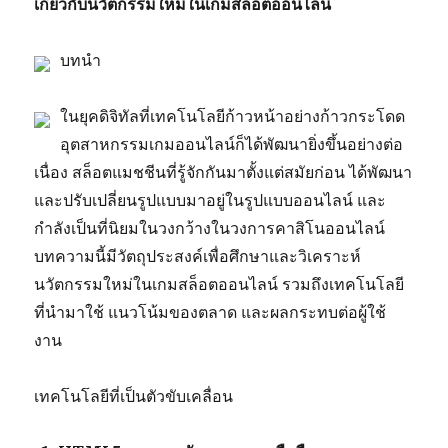
เกี่ยวกับนวัตกรรมใหม่ในเกมสล็อตออนไลน์
บทนำ
ในยุคดิจิทัลที่เทคโนโลยีก้าวหน้าอย่างก้าวกระโดด
อุตสาหกรรมเกมออนไลน์ก็ได้พัฒนายิ่งขึ้นอย่างต่อ
เนื่อง สล็อตแมชชีนที่รู้จักกันมาตั้งแต่สมัยก่อน ได้พัฒนา
และปรับเปลี่ยนรูปแบบมาอยู่ในรูปแบบออนไลน์ และ
กำลังเป็นที่นิยมในวงกว้างในวงการคาสิโนออนไลน์
บทความนี้มีวัตถุประสงค์เพื่อศึกษาและวิเคราะห์
นวัตกรรมใหม่ในเกมสล็อตออนไลน์ รวมถึงเทคโนโลยี
ที่นำมาใช้ แนวโน้มของตลาด และผลกระทบต่อผู้ใช้
งาน
เทคโนโลยีที่เป็นตัวขับเคลื่อน