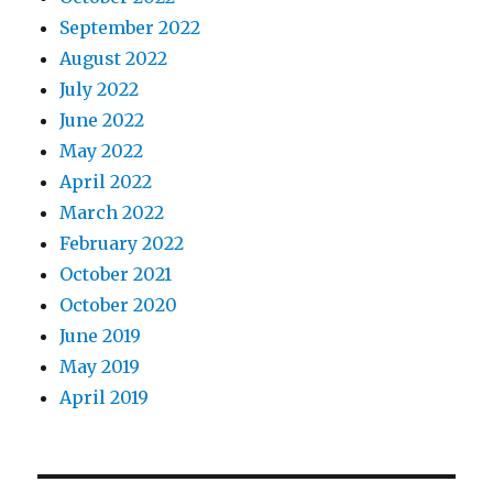
September 2022
August 2022
July 2022
June 2022
May 2022
April 2022
March 2022
February 2022
October 2021
October 2020
June 2019
May 2019
April 2019