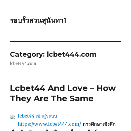
รอบรั้วสวนสุนันทา1
Category: lcbet444.com
lcbet444.com
Lcbet44 And Love – How
They Are The Same
lcbet44 เข้าสู่ระบบ
–
https://www.lcbet444.com/
.
การศึกษาเชิงลึก