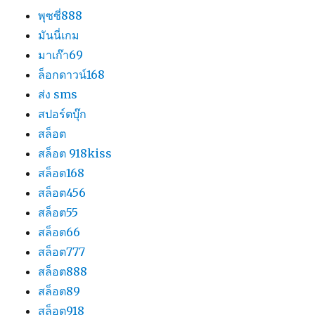
พุซซี่888
มันนี่เกม
มาเก๊า69
ล็อกดาวน์168
ส่ง sms
สปอร์ตบุ๊ก
สล็อต
สล็อต 918kiss
สล็อต168
สล็อต456
สล็อต55
สล็อต66
สล็อต777
สล็อต888
สล็อต89
สล็อต918