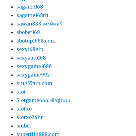
sagame168
sagame168th
sawan888 เครดิตฟรี
sbobet168
sbotop1688.com
sexy168vip
sexyauto168
sexygame1688
sexygame992
sing55fun.com
slot
Slotgame666 เข้าสู่ระบบ
slotxo
slotxo24hr
soibet
spbetflik888.com