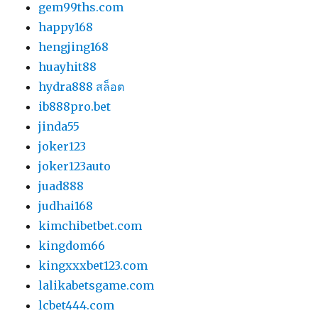
gem99ths.com
happy168
hengjing168
huayhit88
hydra888 สล็อต
ib888pro.bet
jinda55
joker123
joker123auto
juad888
judhai168
kimchibetbet.com
kingdom66
kingxxxbet123.com
lalikabetsgame.com
lcbet444.com