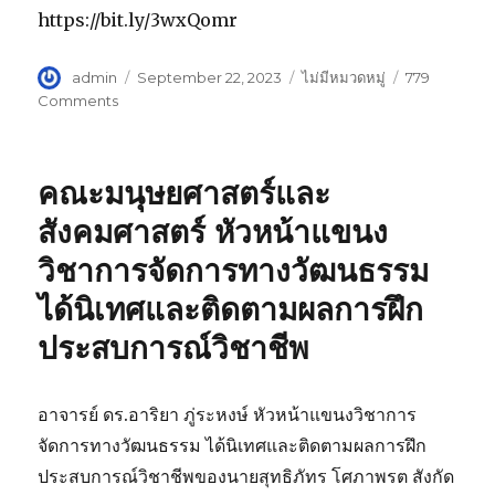
https://bit.ly/3wxQomr
Author
admin
Posted
September 22, 2023
Categories
ไม่มีหมวดหมู่
779
on
Comments
on
อาจารย์
ประจำ
คณะ
คณะมนุษยศาสตร์และ
เทคโนโลยี
อุตสาหกรรม
สังคมศาสตร์ หัวหน้าแขนง
นำ
วิชาการจัดการทางวัฒนธรรม
เสนอ
งาน
ได้นิเทศและติดตามผลการฝึก
วิจัย
เรื่อง
ประสบการณ์วิชาชีพ
Online
Robotics
Learning
อาจารย์ ดร.อาริยา ภู่ระหงษ์ หัวหน้าแขนงวิชาการ
STEM
จัดการทางวัฒนธรรม ได้นิเทศและติดตามผลการฝึก
Activities
forRobot
ประสบการณ์วิชาชีพของนายสุทธิภัทร โศภาพรต สังกัด