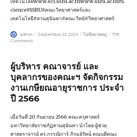
เทคโนโลยีwww.sci.ssru.ac.thwww.ssru.ac.th#S
cience#SSRU#คณะวิทยาศาสตร์และ
เทคโนโลยี#สวนสุนันทา#คณะวิทย์#วิทยาศาสตร์
Author
admin
Posted
September 22, 2023
Categories
ไม่มีหมวดหมู่
778
on
Comments
on
คณะ
วิทยาศาสตร์
และ
ผู้บริหาร คณาจารย์ และ
เทคโนโลยี
เข้า
บุคลากรของคณะฯ จัดกิจกรรม
ร่วม
งานเกษียณอายุราชการ ประจำ
กิจกรรม
แนะแนว
ปี 2566
การ
ศึกษา
ต่อ
เมื่อวันที่ 20 กันยายน 2566 คณะครุศาสตร์
ณ
โรงเรียน
มหาวิทยาลัยราชภัฏสวนสุนันทา นำโดย ผู้ช่วย
สมุทรสาคร
ศาสตราจารย์ ดร.กรรณิการ์ ภิรมย์รัตน์ คณบดีคณะ