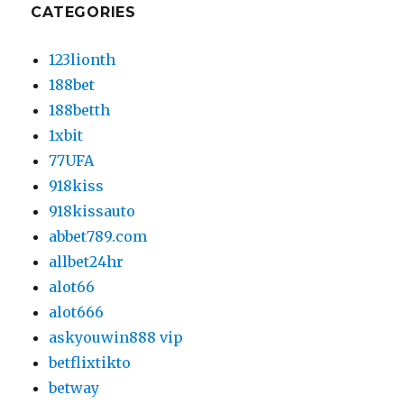
CATEGORIES
123lionth
188bet
188betth
1xbit
77UFA
918kiss
918kissauto
abbet789.com
allbet24hr
alot66
alot666
askyouwin888 vip
betflixtikto
betway