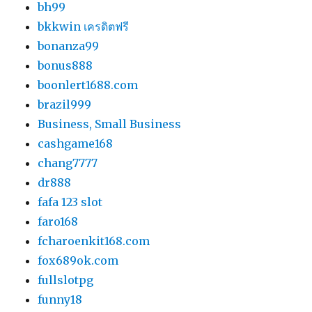
bh99
bkkwin เครดิตฟรี
bonanza99
bonus888
boonlert1688.com
brazil999
Business, Small Business
cashgame168
chang7777
dr888
fafa 123 slot
faro168
fcharoenkit168.com
fox689ok.com
fullslotpg
funny18