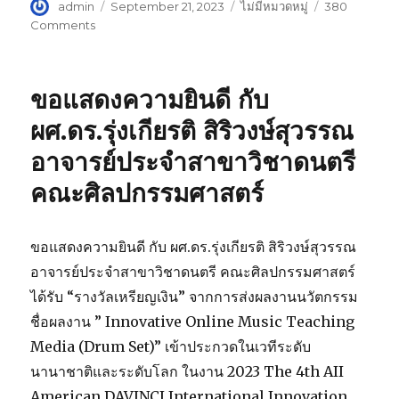
Author
admin
Posted
September 21, 2023
Categories
ไม่มีหมวดหมู่
380
on
Comments
on
คณะ
ครุศาสตร์
ให้การ
ขอแสดงความยินดี กับ
ต้อนรับ
ผู้
ผศ.ดร.รุ่งเกียรติ สิริวงษ์สุวรรณ
อำนวย
อาจารย์ประจำสาขาวิชาดนตรี
การ
สำนัก
คณะศิลปกรรมศาสตร์
วิทย
บริการ
และ
ขอแสดงความยินดี กับ ผศ.ดร.รุ่งเกียรติ สิริวงษ์สุวรรณ
เทคโนโลยี
สารสนเทศ
อาจารย์ประจำสาขาวิชาดนตรี คณะศิลปกรรมศาสตร์
เข้า
ได้รับ “รางวัลเหรียญเงิน” จากการส่งผลงานนวัตกรรม
สำรวจ
ชื่อผลงาน ” Innovative Online Music Teaching
ห้อง
เพื่อ
Media (Drum Set)” เข้าประกวดในเวทีระดับ
จัด
นานาชาติและระดับโลก ในงาน 2023 The 4th AII
ทำ
American DAVINCI International Innovation