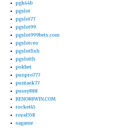
pgk44b
pgslot
pgslot77
pgslot99
pgslot999bets.com
pgslotceo
pgslotfish
pgslotth
pokbet
punpro777
puntaek77
pussy888
RENO88WIN.COM
rocket45
royal558
sagame