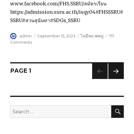
www.facebook.com/FHS.SSRU/สมัครเรียน
https://admission.ssru.ac.th/isqy04#FHSSSRU#
SSRU#สวนสุนันทา#SDGs_SSRU
Author
admin
Posted
September 15, 2023
Categories
ไม่มีหมวดหมู่
717
on
Comments
on
คณะ
มนุษยศาสตร์
และ
สังคมศาสตร์
Posts
PAGE
1
ขอ
แสดง
NEXT
navigation
ความ
PAG
ยินดี
E
กับ
นางสาว
SE
Search
อัจฉรา
for:
พรรณ
ได้
พร