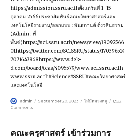
2
https://admission.ssru.ac.thตั้งแต่วันที่ 1- 15
ตุลาคม 2566ประชาสัมพันธ์คณะวิทยาศาสตร์และ
เทคโนโลยีรายงาน/ออกแบบ : พันธกานต์ ตั้งวศินธรรม
(Admin : พี่
พั้นซ์)https://sci.ssru.ac.th/news/view/19092566
01https://twitter.com/SCISSRU/status/170396514
7071647868https://www.dek-
d.com/board/tcas/4095579/www.sci.ssru.ac.th
www.ssru.ac.th#Science#SSRU#คณะวิทยาศาสตร์
และเทคโนโลยี
Author
admin
Posted
September 20, 2023
Categories
ไม่มีหมวดหมู่
1,522
on
Comments
on
คณะ
วิทยาศาสตร์
และ
คณะครุศาสตร์ เข้าร่วมการ
เทคโนโลยี