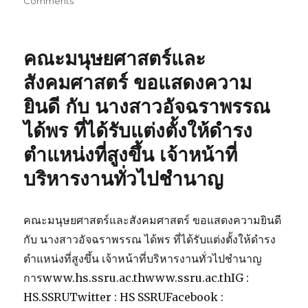
on
Comments
on
คณะ
ครุศาสตร์
เข้า
คณะมนุษยศาสตร์และ
ร่วม
การ
สังคมศาสตร์ ขอแสดงความ
ประชุม
ยินดี กับ นางสาวอัจฉราพรรณ
คณะ
กรรมการ
ได้พร ที่ได้รับแต่งตั้งให้ดำรง
บริหาร
กองทุน
ตำแหน่งที่สูงขึ้น เจ้าหน้าที่
เพื่อ
บริหารงานทั่วไปชำนาญ
พัฒนา
หน่วย
งาน
ครุศาสตร์
คณะมนุษยศาสตร์และสังคมศาสตร์ ขอแสดงความยินดี
ครั้ง
กับ นางสาวอัจฉราพรรณ ได้พร ที่ได้รับแต่งตั้งให้ดำรง
ที่
ตำแหน่งที่สูงขึ้น เจ้าหน้าที่บริหารงานทั่วไปชำนาญ
1/2566
การwww.hs.ssru.ac.thwww.ssru.ac.thIG :
HS.SSRUTwitter : HS SSRUFacebook :