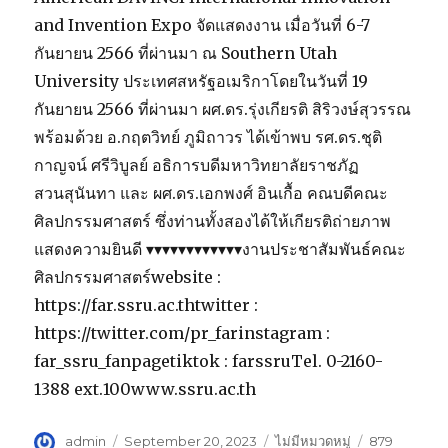
ห้องเรียน
ผสม
and Invention Expo จัดแสดงงาน เมื่อวันที่ 6-7
ผสาน
กันยายน 2566 ที่ผ่านมา ณ Southern Utah
University ประเทศสหรัฐอเมริกาโดยในวันที่ 19
กันยายน 2566 ที่ผ่านมา ผศ.ดร.รุ่งเกียรติ สิริวงษ์สุวรรณ
พร้อมด้วย อ.กฤตวิทย์ ภูมิถาวร ได้เข้าพบ รศ.ดร.ชุติ
กาญจน์ ศรีวิบูลย์ อธิการบดีมหาวิทยาลัยราชภัฏ
สวนสุนันทา และ ผศ.ดร.เอกพงศ์ อินเกื้อ คณบดีคณะ
ศิลปกรรมศาสตร์ ซึ่งท่านทั้งสองได้ให้เกียรติถ่ายภาพ
แสดงความยินดี ▾▾▾▾▾▾▾▾▾▾▾▾งานประชาสัมพันธ์คณะ
ศิลปกรรมศาสตร์website :
https://far.ssru.ac.thtwitter :
https://twitter.com/pr_farinstagram :
far_ssru_fanpagetiktok : farssruTel. 0-2160-
1388 ext.100www.ssru.ac.th
Author
admin
Posted
September 20, 2023
Categories
ไม่มีหมวดหมู่
879