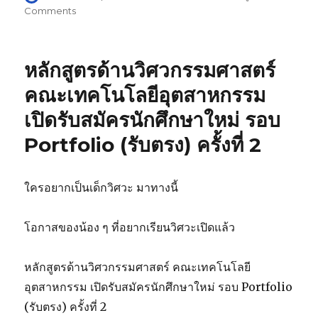
on
Comments
on
ขอ
แสดง
ความ
หลักสูตรด้านวิศวกรรมศาสตร์
ยินดี
กับ
คณะเทคโนโลยีอุตสาหกรรม
ผศ.ดร.รุ่ง
เปิดรับสมัครนักศึกษาใหม่ รอบ
เกียรติ
สิริ
Portfolio (รับตรง) ครั้งที่ 2
วงษ์
สุวรรณ
อาจารย์
ใครอยากเป็นเด็กวิศวะ มาทางนี้
ประจำ
สาขา
วิชา
โอกาสของน้อง ๆ ที่อยากเรียนวิศวะเปิดแล้ว
ดนตรี
คณะ
ศิลปกรรม
หลักสูตรด้านวิศวกรรมศาสตร์ คณะเทคโนโลยี
ศาสตร์
อุตสาหกรรม เปิดรับสมัครนักศึกษาใหม่ รอบ Portfolio
(รับตรง) ครั้งที่ 2