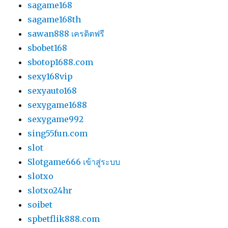
sagame168
sagame168th
sawan888 เครดิตฟรี
sbobet168
sbotop1688.com
sexy168vip
sexyauto168
sexygame1688
sexygame992
sing55fun.com
slot
Slotgame666 เข้าสู่ระบบ
slotxo
slotxo24hr
soibet
spbetflik888.com