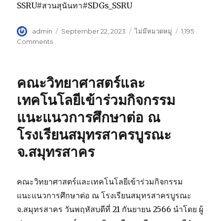
SSRU#สวนสุนันทา#SDGs_SSRU
Author
admin
Posted
September 22, 2023
Categories
ไม่มีหมวดหมู่
1,195
on
Comments
on
คณะ
มนุษยศาสตร์
และ
คณะวิทยาศาสตร์และ
สังคมศาสตร์
หัวหน้า
เทคโนโลยีเข้าร่วมกิจกรรม
แขนง
แนะแนวการศึกษาต่อ ณ
วิชาการ
จัดการ
โรงเรียนสมุทรสาครบูรณะ
ทาง
วัฒนธรรม
จ.สมุทรสาคร
ได้
นิเทศ
และ
คณะวิทยาศาสตร์และเทคโนโลยีเข้าร่วมกิจกรรม
ติดตาม
แนะแนวการศึกษาต่อ ณ โรงเรียนสมุทรสาครบูรณะ
ผล
การ
จ.สมุทรสาคร วันพฤหัสบดีที่ 21 กันยายน 2566 นำโดย ผู้
ฝึก