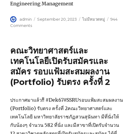
Engineering Management
Author
admin
Posted
September 20, 2023
Categories
ไม่มีหมวดหมู่
944
on
Comments
on
หลักสูตร
ด้าน
วิศวกรรมศาสตร์
คณะวิทยาศาสตร์และ
คณะ
เทคโนโลยี
เทคโนโลยีเปิดรับสมัครและ
อุตสาหกรรม
สมัคร รอบแฟ้มสะสมผลงาน
เปิด
รับ
(Portfolio) รับตรง ครั้งที่ 2
สมัคร
นักศึกษา
ใหม่
ประกาศมาแล้ว!! #Dek67#SSRUรอบแฟ้มสะสมผลงาน
รอบ
Portfolio
(Portfolio) รับตรง ครั้งที่ 2คณะวิทยาศาสตร์และ
(รับ
เทคโนโลยี มหาวิทยาลัยราชภัฏสวนสุนันทา มีที่นั่งให้
ตรง)
กับน้องๆ จำนวน 582 ที่นั่ง และมีสาขาที่เปิดรับจำนวน
ครั้ง
ที่
12 สาขาวิชาดูหลักสูตรที่เปิดรับสมัครและสมัคร ได้ที่