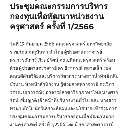
เปิด
ประชุมคณะกรรมการบริหาร
รับ
กองทุนเพื่อพัฒนาหน่วยงาน
สมัคร
และ
ครุศาสตร์ ครั้งที่ 1/2566
สมัคร
รอบ
แฟ้ม
วันที่ 19 กันยายน 2566 คณะครุศาสตร์ มหาวิทยาลัย
สะสม
ผล
ราชภัฏสวนสุนันทา นำโดย ผู้ช่วยศาสตราจารย์
งาน
ดร.กรรณิการ์ ภิรมย์รัตน์ คณบดีคณะครุศาสตร์ พร้อม
(Portfolio)
ด้วย ผู้ช่วยศาสตราจารย์ ดร.ธีราภรณ์ พลายเล็ก รอง
รับ
ตรง
คณบดีฝ่ายวิจัยและบริการวิชาการ นางสาวน้ำทิพย์ กลีบ
ครั้ง
บัวบาน หัวหน้าสำนักงาน ผู้ช่วยศาสตราจารย์ ดร.วิภา
ที่
วรรณ เอกวรรณัง อาจารย์สาขาวิชาภาษาไทย นางศรา
2
รัตน์ เพิ่มญาติ เจ้าหน้าที่บริหารงานทั่วไป และ นางสาว
พจนา พัดใย นักวิเคราะห์แผนและนโยบาย เข้าร่วมการ
ประชุมคณะกรรมการบริหารกองทุนเพื่อพัฒนาหน่วย
งานครุศาสตร์ ครั้งที่ 1/2566 โดยมี รองศาสตราจารย์