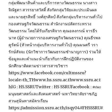
and
กลุ่มพัฒนาสินค้าและบริการทางวัฒนธรรม นางสาว
Packaging
จิณัฐตา สวรรยาสวัสดิ์ สังกัดกลุ่มวิจัยและประเมินผล
Design
Camp
และนายสุรสิทธิ์ วงศ์สุรศิลป์ สังกัดกลุ่มบริหารงานทั่วไป
ใน
กองเศรษฐกิจวัฒนธรรม สำนักงานปลัดกระทรวง
งาน
วัฒนธรรม โดยได้รับเกียรติจาก คุณอลงกรณ์ จารธีร
ประชุม
วิชาการ
นาท (ผู้อำนวยการกองเศรษฐกิจวัฒนธรรม) คุณธีรพล
ระดับ
คูรัตน์ (หัวหน้ากลุ่มบริหารงานทั่วไป) คุณมนตรี วรา
นานาชาติ
รักษ์สัจจะ (นักวิชาการวัฒนธรรมชำนาญการ) ร่วมให้
iSTEM-
Ed
ข้อมูลและคำแนะนำเกี่ยวกับการฝึกปฏิบัติงานของ
2023
นักศึกษาติดตามข่าวสารสาขวิชาฯ
https://www.facebook.com/cultmssru?
locale=th_THwww.hs.ssru.ac.thwww.ssru.ac.t
hIG : HS.SSRUTwitter : HS SSRUFacebook : คณะ
มนุษยศาสตร์และสังคมศาสตร์-มหาวิทยาลัยราชภัฏ
สวนสุนันทาสมัครเรียน
https://admission.ssru.ac.th/isqy04#FHSSSRU#