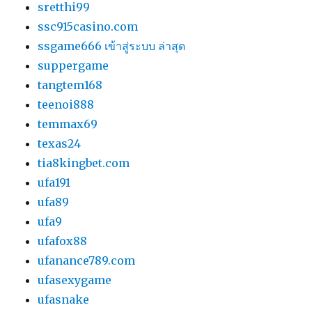
sretthi99
ssc915casino.com
ssgame666 เข้าสู่ระบบ ล่าสุด
suppergame
tangtem168
teenoi888
temmax69
texas24
tia8kingbet.com
ufa191
ufa89
ufa9
ufafox88
ufanance789.com
ufasexygame
ufasnake