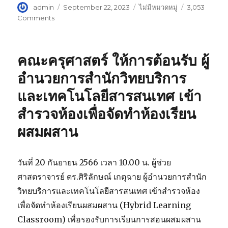
Author
admin
Posted
September 22, 2023
Categories
ไม่มีหมวดหมู่
3,053
on
Comments
on
ผู้
บริหาร
คณาจารย์
คณะครุศาสตร์ ให้การต้อนรับ ผู้
และ
บุคลากร
อำนวยการสำนักวิทยบริการ
ของ
และเทคโนโลยีสารสนเทศ เข้า
คณะฯ
จัด
สำรวจห้องเพื่อจัดทำห้องเรียน
กิจกรรม
งาน
ผสมผสาน
เกษียณ
อายุ
ราชการ
วันที่ 20 กันยายน 2566 เวลา 10.00 น. ผู้ช่วย
ประจำ
ศาสตราจารย์ ดร.ศิริลักษณ์ เกตุฉาย ผู้อำนวยการสำนัก
ปี
2566
วิทยบริการและเทคโนโลยีสารสนเทศ เข้าสำรวจห้อง
เพื่อจัดทำห้องเรียนผสมผสาน (Hybrid Learning
Classroom) เพื่อรองรับการเรียนการสอนผสมผสาน