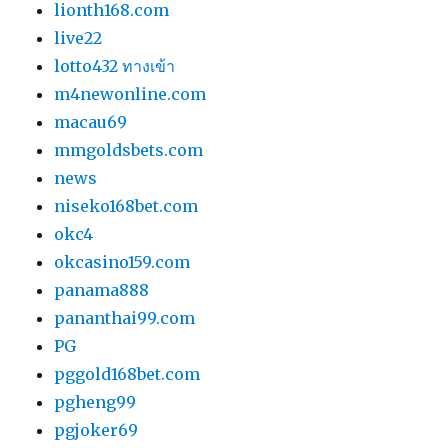
lionth168.com
live22
lotto432 ทางเข้า
m4newonline.com
macau69
mmgoldsbets.com
news
niseko168bet.com
okc4
okcasino159.com
panama888
pananthai99.com
PG
pggold168bet.com
pgheng99
pgjoker69