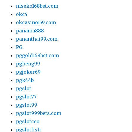
niseko168bet.com
okc4
okcasino159.com
panama888
pananthai99.com
PG
pggold168bet.com
pgheng99
pgjoker69
pgk44b
pgslot
pgslot77
pgslot99
pgslot999bets.com
pgslotceo
pgslotfish