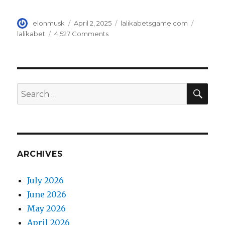
Author
elonmusk
Posted
April 2, 2025
Categories
lalikabetsgame.com
Tags
on
lalikabet
4,527 Comments
on
Rules
Not
To
Follow
About
SE
Search
Lalikabet
for:
ARCHIVES
July 2026
June 2026
May 2026
April 2026