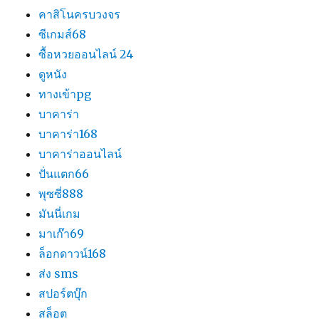
คาสิโนครบวงจร
ซีเกมส์68
ซื้อหวยออนไลน์ 24
ดูหนัง
ทางเข้าpg
บาคาร่า
บาคาร่า168
บาคาร่าออนไลน์
ปั่นแตก66
พุซซี่888
มันนี่เกม
มาเก๊า69
ล็อกดาวน์168
ส่ง sms
สปอร์ตบุ๊ก
สล็อต