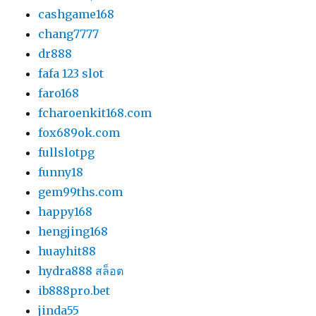
cashgame168
chang7777
dr888
fafa 123 slot
faro168
fcharoenkit168.com
fox689ok.com
fullslotpg
funny18
gem99ths.com
happy168
hengjing168
huayhit88
hydra888 สล็อต
ib888pro.bet
jinda55