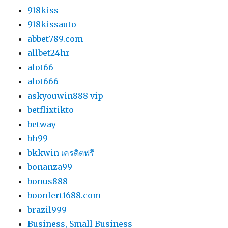
918kiss
918kissauto
abbet789.com
allbet24hr
alot66
alot666
askyouwin888 vip
betflixtikto
betway
bh99
bkkwin เครดิตฟรี
bonanza99
bonus888
boonlert1688.com
brazil999
Business, Small Business