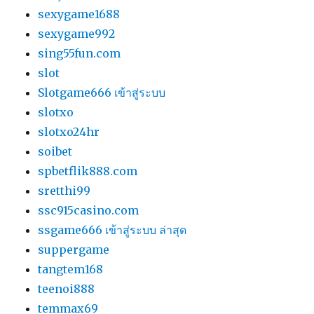
sexygame1688
sexygame992
sing55fun.com
slot
Slotgame666 เข้าสู่ระบบ
slotxo
slotxo24hr
soibet
spbetflik888.com
sretthi99
ssc915casino.com
ssgame666 เข้าสู่ระบบ ล่าสุด
suppergame
tangtem168
teenoi888
temmax69