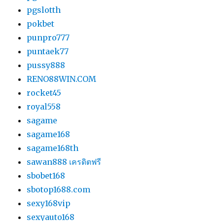
pgslotth
pokbet
punpro777
puntaek77
pussy888
RENO88WIN.COM
rocket45
royal558
sagame
sagame168
sagame168th
sawan888 เครดิตฟรี
sbobet168
sbotop1688.com
sexy168vip
sexyauto168