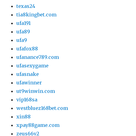
texas24
tia8kingbet.com
ufa191
ufa89
ufa9
ufafox88
ufanance789.com
ufasexygame
ufasnake
ufawinner
ut9winwin.com
vip168sa
westbluez168bet.com
xin88
xpay88game.com
zeus66v2