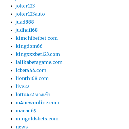
joker123
joker123auto
juad888
judhai168
kimchibetbet.com
kingdom66
kingxxxbet123.com
lalikabetsgame.com
lcbet444.com
lionth168.com
live22
lotto432 ทางเข้า
m4newonline.com
macau69
mmgoldsbets.com
news