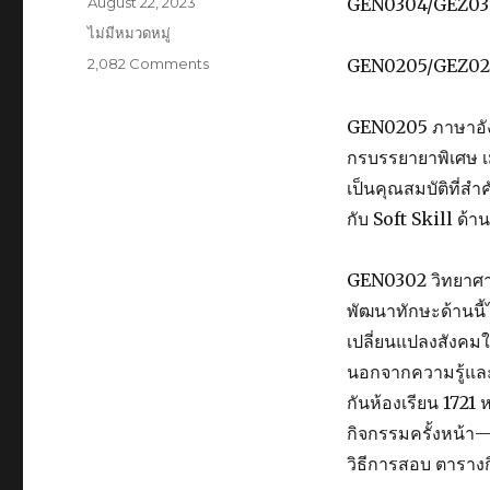
Posted
August 22, 2023
GEN0304/GEZ0302
ปี
on
Categories
ไม่มีหมวดหมู่
การ
2,082 Comments
ศึกษา
on
GEN0205/GEZ0203
2566“SSRU
Gen-
Club
Ed
GEN0205 ภาษาอังก
Festival
จัด
Genie
เต็ม
กรบรรยายาพิเศษ เม
For
กัน
เป็นคุณสมบัติที่ส
Fun”
เลย
กับ Soft Skill ด
สำหรับ
วัน
นี้
GEN0302 วิทยาศาสต
4
พัฒนาทักษะด้านนี้ไ
รายวิชา
ที่
เปลี่ยนแปลงสังคมใ
จะ
นอกจากความรู้และท
มา
กันห้องเรียน 172
ช่วย
พัฒนา
กิจกรรมครั้งหน้
Soft
วิธีการสอบ ตาราง
Skill