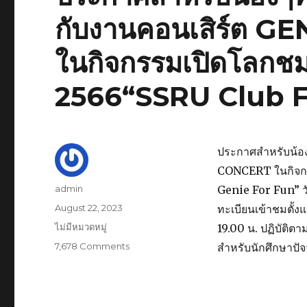
กับงานคอนเสิร์ต 
ในกิจกรรมเปิดโลกช
2566“SSRU Club F
ประกาศสำหรับน้อง
CONCERT ในกิจกร
Author
admin
Genie For Fun” ว
Posted
August 22, 2023
ทะเบียนเข้าชมตั้งแต
on
Categories
ไม่มีหมวดหมู่
19.00 น. ปฏิบัติต
7,678 Comments
on
สำหรับนักศึกษาปัจ
ประกาศ
สำหรับ
น้องๆ
ที่