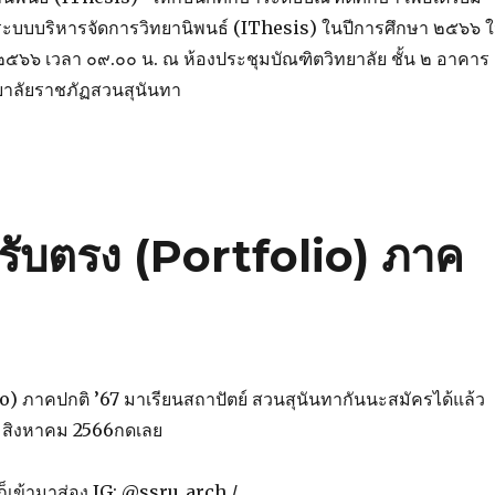
ะบบบริหารจัดการวิทยานิพนธ์ (IThesis) ในปีการศึกษา ๒๕๖๖ 
 ๒๕๖๖ เวลา ๐๙.๐๐ น. ณ ห้องประชุมบัณฑิตวิทยาลัย ชั้น ๒ อาคาร
ยาลัยราชภัฏสวนสุนันทา
 รับตรง (Portfolio) ภาค
o) ภาคปกติ ’67 มาเรียนสถาปัตย์ สวนสุนันทากันนะสมัครได้แล้ว
– 31 สิงหาคม 2566กดเลย
ยก็เข้ามาส่อง IG: @ssru_arch /