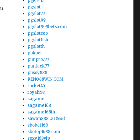
pgk44b
pgslot
ใน
pgslot77
pgslot99
pgslot999bets.com
pgslotceo
pgslotfish
pgslotth
pokbet
punpro777
puntaek77
pussy888
RENO88WIN.COM
rocket45
royal558
sagame
sagame168
sagame168th
sawan888 เครดิตฟรี
sbobet168
sbotop1688.com
sexy168vip