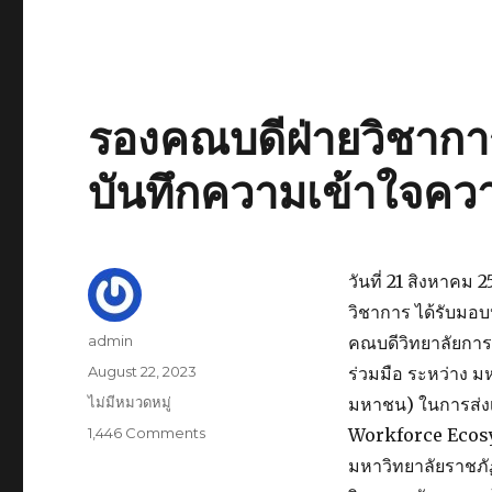
ด้าน
ความ
ยืดหยุ่น
ปรับ
ตัว
รองคณบดีฝ่ายวิชาการ
ไว
(Flexibility
and
บันทึกความเข้าใจควา
Agility)
วันที่ 21 สิงหาคม
วิชาการ ได้รับมอ
Author
admin
คณบดีวิทยาลัยการ
Posted
August 22, 2023
ร่วมมือ ระหว่าง ม
on
Categories
ไม่มีหมวดหมู่
มหาชน) ในการส่ง
1,446 Comments
on
Workforce Ecosyst
รอง
มหาวิทยาลัยราชภั
คณบดี