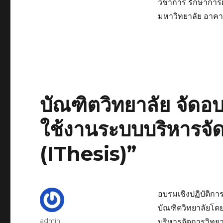
วิชาการ รักษาการผ
ฝ่าย
วิชาการ
มหาวิทยาลัย อาคาร
ได้
เข้า
ร่วม
พิธี
ลง
นาม
บันทึก
บัณฑิตวิทยาลัย จัดอบ
ความ
เข้าใจ
ความ
ใช้งานระบบบริหารจัด
ร่วม
มือ
(IThesis)”
อบรมเชิงปฏิบัติกา
บัณฑิตวิทยาลัยโดย
Author
admin
บริหารจัดการวิทยา