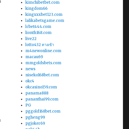
า
kimchibetbet.com
kingdom66
kingxxxbet123.com
lalikabetsgame.com
lcbet444.com
lionth168.com
live22
lotto432 ทางเข้า
m4newonline.com
macau69
mmgoldsbets.com
news
niseko168bet.com
okc4
okcasino159.com
panama888
pananthai99.com
PG
pggold168bet.com
pgheng99
บ
pgjoker69