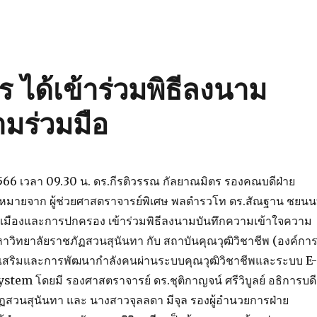
 ได้เข้าร่วมพิธีลงนาม
มร่วมมือ
 2566 เวลา 09.30 น. ดร.กีรติวรรณ กัลยาณมิตร รองคณบดีฝ่าย
บหมายจาก ผู้ช่วยศาสตราจารย์พิเศษ พลตำรวโท ดร.สัณฐาน ชยนน
เมืองและการปกครอง เข้าร่วมพิธีลงนามบันทึกความเข้าใจความ
หาวิทยาลัยราชภัฏสวนสุนันทา กับ สถาบันคุณวุฒิวิชาชีพ (องค์กา
เสริมและการพัฒนากำลังคนผ่านระบบคุณวุฒิวิชาชีพและระบบ E-
em โดยมี รองศาสตราจารย์ ดร.ชุติกาญจน์ ศรีวิบูลย์ อธิการบดี
ฏสวนสุนันทา และ นางสาวจุลลดา มีจุล รองผู้อำนวยการฝ่าย