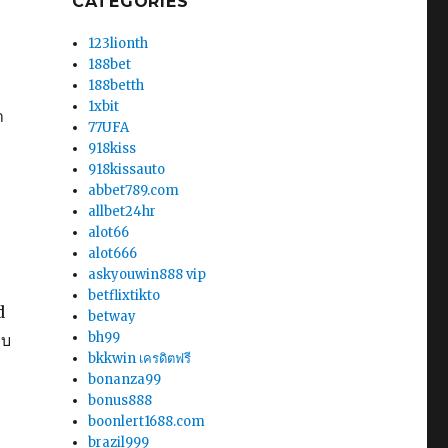
CATEGORIES
123lionth
188bet
188betth
1xbit
า
77UFA
918kiss
918kissauto
abbet789.com
allbet24hr
alot66
alot666
askyouwin888 vip
betflixtikto
d
betway
bh99
พบ
bkkwin เครดิตฟรี
bonanza99
bonus888
boonlert1688.com
brazil999