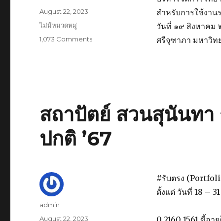
Posted
August 22, 2023
สำหรับการใช้งานร
on
Categories
ไม่มีหมวดหมู่
วันที่ ๑๙ สิงหาคม
1,073 Comments
on
ศรีจุฑาภา มหาวิท
บัณฑิต
วิทยาลัย
จัด
อบรม
เชิง
ปฏิบัติ
สถาปัตย์ สวนสุนันทา
การ
“การ
ปกติ ’67
เข้า
ใช้
งาน
ระบบ
บริหาร
#รับตรง (Portfoli
จัดการ
ตั้งแต่ วันที่ 18 
วิทยานิพนธ์
Author
admin
(IThesis)”
Posted
August 22, 2023
0 2160 1561 ขี้อา