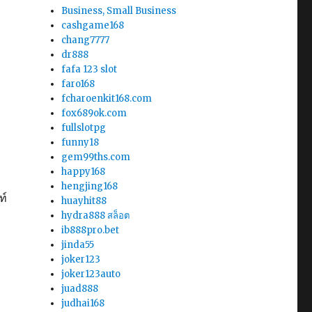
Business, Small Business
cashgame168
chang7777
dr888
fafa 123 slot
faro168
fcharoenkit168.com
fox689ok.com
fullslotpg
funny18
gem99ths.com
happy168
hengjing168
ท์
huayhit88
hydra888 สล็อต
ib888pro.bet
ร
jinda55
joker123
joker123auto
juad888
judhai168