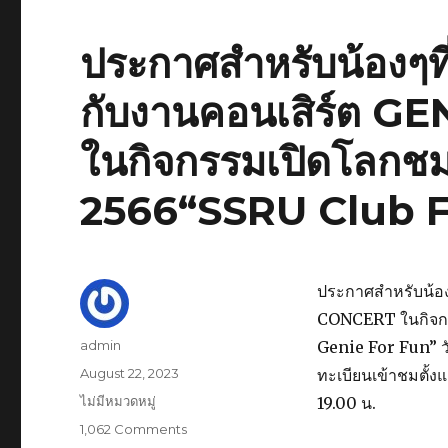
ต้องการ
เข้า
ประกาศสำหรับน้องๆที
ร่วม
ความ
กับงานคอนเสิร์ต 
สนุก
กับ
งาน
ในกิจกรรมเปิดโลกช
คอนเสิร์ต
GENIE
2566“SSRU Club F
ROCK
U
CONCERT
ใน
กิจกรรม
ประกาศสำหรับน้อง
เปิด
CONCERT ในกิจกร
โลก
Author
admin
Genie For Fun” ว
ชมรม
Posted
August 22, 2023
ประจำ
ทะเบียนเข้าชมตั้งแต
on
ปี
Categories
ไม่มีหมวดหมู่
19.00 น.
การ
1,062 Comments
on
ศึกษา