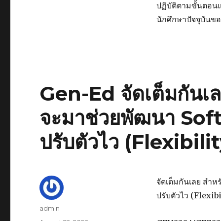
ประกาศ
2566“SSRU
ปฏิบัติตามขั้นตอน
สำหรับ
Club
นักศึกษาปัจจุบันข
น้องๆ
Festival
ที่
Genie
ต้องการ
For
เข้า
Fun”
ร่วม
ความ
สนุก
Gen-Ed จัดเต็มกันเลย
กับ
งาน
จะมาช่วยพัฒนา Soft 
คอนเสิร์ต
GENIE
ปรับตัวไว (Flexibili
ROCK
U
CONCERT
ใน
กิจกรรม
จัดเต็มกันเลย สำหร
เปิด
ปรับตัวไว (Flexibi
โลก
Author
admin
ชมรม
ประจำ