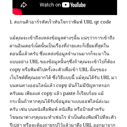
1. สแกนคิวอาร์รหัสเร็วทันใจกว่าพิมพ์ URL qr code
แม้คุณจะเข้าถึงแหล่งข้อมูลต่างๆนั้น แน่ๆว่าการเข้าถึง
ผ่านอินเตอร์เน็ตนั้นเป็นเรื่องที่ง่ายและก็เยี่ยมที่สุดใน
ตอนนี้แล้วครับ ซึ่งแหล่งข้อมูลจำนวนมากก็จะมาใน
แบบอย่าง URL ของข้อมูลนั้นๆซึ่งถ้าคุณจะเข้าไปก็ต้อง
copy หรือพิมพ์ไปครั้งละตัวเพื่อเข้า URL นั้นๆของ
เว็บไซต์ที่คุณอยากได้ ซึ่งวิธีแบบนี้ แม้คุณได้รับ URL มา
บนหนทางออนไลน์แล้ว copy มันก็ไม่มีปัญหาหรอก
ครับผม เพียงแค่ copy แล้ว paste ก็เรียบร้อย แม้
กระนั้นถ้าหากคุณได้รับข้อมูลมาแบบออฟไลน์ล่ะนะ
ครับ เช่น บนหนังสือพิมพ์ หนังสือ หรือป้ายสำหรับ
โฆษณาต่างๆคุณจะทำเช่นไร จำเป็นต้องพิมพ์ไปทีละตัว
รึเปล่า หรือจะต้องถ่ายรูปไว้แล้วมาดึง URL ออกมาจาก