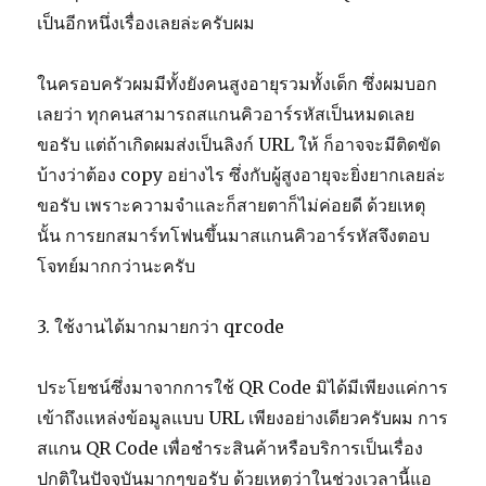
เป็นอีกหนึ่งเรื่องเลยล่ะครับผม
ในครอบครัวผมมีทั้งยังคนสูงอายุรวมทั้งเด็ก ซึ่งผมบอก
เลยว่า ทุกคนสามารถสแกนคิวอาร์รหัสเป็นหมดเลย
ขอรับ แต่ถ้าเกิดผมส่งเป็นลิงก์ URL ให้ ก็อาจจะมีติดขัด
บ้างว่าต้อง copy อย่างไร ซึ่งกับผู้สูงอายุจะยิ่งยากเลยล่ะ
ขอรับ เพราะความจำและก็สายตาก็ไม่ค่อยดี ด้วยเหตุ
นั้น การยกสมาร์ทโฟนขึ้นมาสแกนคิวอาร์รหัสจึงตอบ
โจทย์มากกว่านะครับ
3. ใช้งานได้มากมายกว่า qrcode
ประโยชน์ซึ่งมาจากการใช้ QR Code มิได้มีเพียงแค่การ
เข้าถึงแหล่งข้อมูลแบบ URL เพียงอย่างเดียวครับผม การ
สแกน QR Code เพื่อชำระสินค้าหรือบริการเป็นเรื่อง
ปกติในปัจจุบันมากๆขอรับ ด้วยเหตุว่าในช่วงเวลานี้แอ