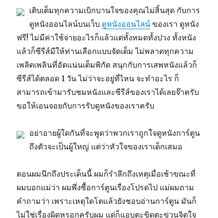
คิว
เติบเต็มทุกความเบิกบานใจของคุณไม่สิ้นสุด กับการ
อาร์
ดูหนังออนไลน์บนเว็บ
ดูหนังออนไลน์
ของเรา ดูหนัง
qrcode
ฟรี! ไม่มีค่าใช้จ่ายอะไรก็แล้วแต่ทั้งหมดทั้งปวง ทั้งหนัง
Top
37
แล้วก็ซีรีส์มีให้ท่านเลือกแบบจัดเต็ม ไม่พลาดทุกความ
by
เพลิดเพลินที่อัดแน่นเต็มพิกัด สนุกกับการเสพหนังแล้วก็
Johnette
ซีรีส์ได้ตลอด 1 วัน ไม่ว่าจะอยู่ที่ไหน จะทำอะไร ก็
16
เมษายน
สามารถเข้ามารับชมหนังและซีรีส์ของเราได้เลยจ๊าครับ
2023
ขอให้เอนจอยกับการรับดูหนังของเราครับ
https://Qrcode.in.th
สร้าง
qr
อย่าอายผู้ใดกันที่จะพูดว่าพวกเราถูกใจดูหนังการ์ตูน
code
ถึงตัวจะเป็นผู้ใหญ่ แต่ว่าหัวใจของเราเด็กเสมอ
ตอนผมนึกถึงประเด็นนี้ ผมก็รำลึกถึงเหตุเมื่อเช้าขณะที่
ผมบอกแม่ว่า ผมพึ่งซื้อการ์ตูนเรื่องโปรดไป แม่ผมถาม
คำถามว่า เพราะเหตุใดโตแล้วยังชอบอ่านการ์ตูน มันก็
ไม่ใช่เรื่องผิดหรอกครับผม แต่ก็แอบตะขิดตะข่วนจิตใจ