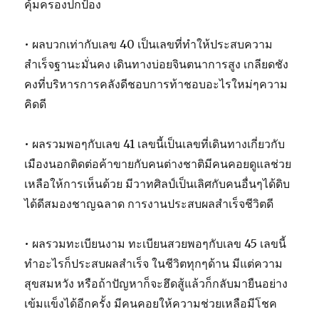
คุ้มครองปกป้อง
• ผลบวกเท่ากับเลข 40 เป็นเลขที่ทำให้ประสบความ
สำเร็จฐานะมั่นคง เดินทางบ่อยจินตนาการสูง เกลียดชัง
คงที่บริหารการคลังดีชอบการท้าชอบอะไรใหม่ๆความ
คิดดี
• ผลรวมพอๆกับเลข 41 เลขนี้เป็นเลขที่เดินทางเกี่ยวกับ
เมืองนอกติดต่อค้าขายกับคนต่างชาติมีคนคอยดูแลช่วย
เหลือให้การเห็นด้วย มีวาทศิลป์เป็นเลิศกับคนอื่นๆได้ดิบ
ได้ดีสมองชาญฉลาด การงานประสบผลสำเร็จชีวิตดี
• ผลรวมทะเบียนงาม ทะเบียนสวยพอๆกับเลข 45 เลขนี้
ทำอะไรก็ประสบผลสำเร็จ ในชีวิตทุกๆด้าน มีแต่ความ
สุขสมหวัง หรือถ้าปัญหาก็จะฮึดสู้แล้วก็กลับมายืนอย่าง
เข้มแข็งได้อีกครั้ง มีคนคอยให้ความช่วยเหลือมีโชค