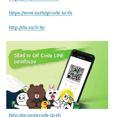
https://wow.in.th/qrcode-in-th
http://rlu.ru/3c3jc
http://gg.gg/qrcode-in-th