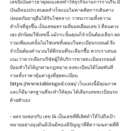
เลขนี้เป็นดาวธาตุลมมงคลทำให้ธุรกิจงานการราบรื่น มี
เงินมีทองประสบผลสำเร็จแบบไม่คาดคิดการเดินทาง
ปลอดภัยอายุยืนได้รับโชคลาภ วาสนารวมทั้งความ
สำเร็จที่สูงขึ้น เป็นเลขผลรวมที่ยอดเยี่ยมเลข 1 ที่คนดวง
เฮง มักนิยมใช้เลขนี้ แม้กระนั้นคุณก็จำเป็นต้องเลือก ผล
รวมเพียงแค่นั้นไม่ใช่เลขทั้งผองในทะเบียนรถยนต์ จึง
จำเป็นต้องคำนวณให้ดีก่อนที่จะเลือกซื้อ พวกเราเสนอ
แนะว่าควรเลือกบริษัทผู้ให้บริการขายทะเบียนรถยนต์
ป้อมหัวใจได้ถูกตามกฎหมาย ลงทะเบียนได้โดยทันที
รวมทั้งราคาคุ้มค่าสูงที่สุดทะเบียน
https://www.tabiengod.com/ เว็บแห่งนี้มีคุณภาพ
และก็มีมาตรฐานที่จะทำให้คุณ ได้เลือกเลขทะเบียนรถ
ด้วยตัวเอง
• ผลรวมพอๆกับ เลข 14 เป็นเลขที่ดีเลิศทำให้ไปถึงเป้า
หมายอย่างมุ่งมั่นมีเงินมีทองมีปัญญาที่ดีความฉลาดที่ดี