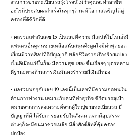
งานการขายทะเบียนรถรุ่งโรจน์ไม่ว่าคุณจะทำอาชีพ
อะไรก็ประสบผลสำเร็จในทุกๆด้าน มีโอกาสเจริญได้คู่
ครองที่ดีชีวิตที่ดี
• ผลรวมเท่ากับเลข 15 เป็นเลขที่ความ มีเสน่ห์ไปไหนก็มี
แฟนคนอื่นดูคนช่วยเหลือสนับสนุนดึงดูดใจมีคำพูดยอด
เยี่ยมมีวาทศิลปที่ดีปัญญาดี พลิกชีวิตจากเรื่องร้ายแปลง
เป็นดีเมื่อแก่ขึ้นก็จะมีความสุข เยอะขึ้นเรื่อยๆ บุตรหลาน
ดีฐานะทางด้านการเงินมั่นคงร่ำรวยมีเงินมีทอง
• ผลรวมพอๆกับเลข 19 เลขนี้เป็นเลขที่มีความอดทนใน
ด้านการทำงาน เหมาะกับคนที่ทำธุรกิจ ชีวิตบรรลุเป้า
หมายจากการสงเคราะห์จากผู้ใหญ่ขายทะเบียนรถ มี
ปัญญาที่ดี ได้รับการยอมรับในสังคม เวลามีอุปสรรค
ต่างๆก็จะมีคนมาช่วยเหลือ มีสิ่งศักดิ์สิทธิ์คุ้มครอง
ปกป้อง