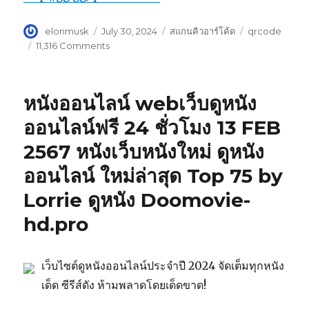
Author
elonmusk
Posted
July 30, 2024
Categories
สแกนคิวอาร์โค้ด
Tags
qrcode
on
11,316 Comments
on
รับ
ทำการ
ตลาด
หนังออนไลน์ webเว็บดูหนัง
ออนไลน์
สร้าง
ออนไลน์ฟรี 24 ชั่วโมง 13 FEB
คิว
2567 หนังเว็บหนังใหม่ ดูหนัง
อาร์
โค้ด
ออนไลน์ ใหม่ล่าสุด Top 75 by
ฟรี
การ
Lorrie ดูหนัง Doomovie-
สร้าง
hd.pro
qr
codeสร้างqr
codeให้
qr
เว็บไซต์ดูหนังออนไลน์ประจำปี 2024 จัดเต็มทุกหนัง
code
เด็ด ซีรีส์ดัง ห้ามพลาดโดยเด็ดขาด!
generator
รหัส