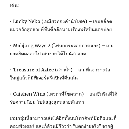
เช่น:
• Lucky Neko (เหมียวทองคำนำโชค) – เกมสล็อต
แมวกวักสุดสวยที่ขึ้นชื่อลือนามเรื่องฟรีสปินแตกบ่อย
• Mahjong Ways 2 (ไพ่นกกระจอกภาคสอง) – เกม
ยอดฮิตตลอดไป เล่นง่าย ได้โบนัสตลอด
• Treasure of Aztec (สาวถ้ำ) – เกมที่แจกรางวัล
ใหญ่แล้วก็มีฟีเจอร์ฟรีสปินที่ตื่นเต้น
• Caishen Wins (เทวดาที่โชคลาภ) – เกมธีมจีนที่ได้
รับความนิยม โบนัสสูงสุดหลายพันเท่า
เกมกลุ่มนี้สามารถเล่นได้อีกทั้งบนโทรศัพท์มือถือและก็
คอมพิวเตอร์ และก็ล้วนมีรีวิวว่า “แตกง่ายจริง” จากผู้