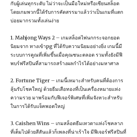
กับผู้เล่นทุกระดับ ไม่ว่าจะเป็นมือใหม่หรือเซียนสล็อต
โดยเกมพวกนี้ได้รับการคัดสรรมาแล้วว่าเป็นเกมที่แตก
บ่อยมากรวมทั้งเล่นง่าย
1. Mahjong Ways 2 – เกมสล็อตไพ่นกกระจอกยอด
นิยมจาก ทางเข้าpg ที่ได้รับความนิยมอย่างยิ่ง เกมนี้มี
ระบบการคูณที่เพิ่มขึ้นเมื่อคุณชนะตลอด รวมทั้งยังมีฟี
พบร์ฟรีสปินที่สามารถสร้างผลกำไรได้อย่างมหาศาล
2. Fortune Tiger – เกมนี้เหมาะสำหรับคนที่ต้องการ
ลุ้นรับโชคใหญ่ ด้วยธีมเสือทองที่เป็นเครื่องหมายแห่ง
ความรวย มาพร้อมกับฟีเจอร์พิเศษที่เพิ่มจังหวะสำหรับ
ในการได้รับแจ็คพอตใหญ่
3. Caishen Wins – เกมสล็อตธีมเทวดาแห่งโชคลาภ
ที่เต็มไปด้วยสีสันแล้วก็เพลงที่น่าเร้าใจ มีฟีเจอร์ฟรีสปินที่