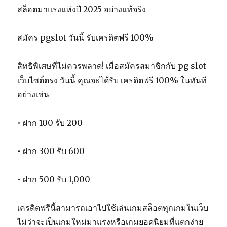
สล็อตมาแรงแห่งปี 2025 อย่างแท้จริง
สมัคร pgslot วันนี้ รับเครดิตฟรี 100%
สิทธิพิเศษที่ไม่ควรพลาด! เมื่อสมัครสมาชิกกับ pg slot
เว็บไซต์ตรง วันนี้ คุณจะได้รับ เครดิตฟรี 100% ในทันที
อย่างเช่น
• ฝาก 100 รับ 200
• ฝาก 300 รับ 600
• ฝาก 500 รับ 1,000
เครดิตฟรีนี้สามารถเอาไปใช้เล่นเกมสล็อตทุกเกมในเว็บ
ไม่ว่าจะเป็นเกมใหม่มาแรงหรือเกมยอดนิยมที่แตกง่าย