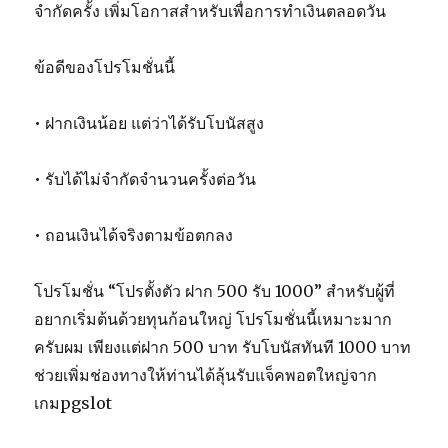
จำกัดครั้ง เพิ่มโอกาสสำหรับเพื่อการทำเงินตลอดวัน
ข้อดีของโปรโมชั่นนี้
• ฝากเงินน้อย แต่ว่าได้รับโบนัสสูง
• รับได้ไม่จำกัดจำนวนครั้งต่อวัน
• ถอนเงินได้จริงตามข้อตกลง
โปรโมชั่น “โปรตั้งตัว ฝาก 500 รับ 1000” สำหรับผู้ที่
อยากเริ่มต้นด้วยทุนก้อนใหญ่ โปรโมชั่นนี้เหมาะมาก
ครับผม เพียงแต่ฝาก 500 บาท รับโบนัสทันที 1000 บาท
ช่วยเพิ่มช่องทางให้ท่านได้ลุ้นรับแจ็คพอตใหญ่จาก
เกมpgslot