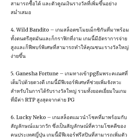
สามารถซื้อได้ และตัวคูณเงินรางวัลที่เพิ่มขึ้นอย่าง
สม่ำเสมอ
4. Wild Bandito – เกมสล็อตขโมยเม็กซิกันที่มาพร้อม
ทั้งดนตรีสุดมันและก็กราฟิกที่งาม เกมนี้มีอัตราการจ่าย
สูงและก็ฟีพบร์พิเศษที่สามารถทำให้คุณชนะรางวัลใหญ่
ง่ายขึ้น
5. Ganesha Fortune – เกมทางเข้าpgธีมพระคเณศที่
เต็มไปด้วยดวงดี เกมนี้มีฟีเจอร์พิเศษที่ช่วยเพิ่มจังหวะ
สำหรับในการได้รับรางวัลใหญ่ รวมทั้งยอดเยี่ยมในเกม
ที่มีค่า RTP สูงสุดจากค่าย PG
6. Lucky Neko – เกมสล็อตแมวนำโชคที่มาพร้อมกับ
สัญลักษณ์แมวกวัก ซึ่งเป็นสัญลักษณ์ที่ความโชคดีของ
คนประเทศญี่ปุ่น เกมนี้มีฟีเจอร์ฟรีสปินที่สามารถเพิ่มตัว