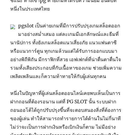
ชี้แนะ ทางเข้าpg ค่ายเกมที่ได้รับความนิยม อันดับที่
หนึ่งในประเทศไทย
pgslot เป็นค่ายเกมที่มีการปรับปรุงเกมสล็อตออก
มาอย่างสม่ำเสมอ แต่ละเกมมีเอกลักษณ์และธีมที่
นานัปการ ทั้งยังเกมสล็อตแนวเสี่ยงภัย แนวแฟนตาซี
หรือแนวการ์ตูน ทุกเกมล้วนแต่ได้รับการออกแบบมา
อย่างพิถีพิถัน มีกราฟิกที่สวย เอฟเฟกต์ที่น่าตื่นตาตื่นใจ
รวมทั้งเสียงประกอบที่กับเนื้อหาของเกม ช่วยเพิ่มความ
เพลิดเพลินและก็ความท้าทายให้กับผู้เล่นทุกคน
หนึ่งในปัญหาที่ผู้เล่นสล็อตออนไลน์เคยพบเห็นเป็นการ
ฝากถอนที่ต้องรอนาน แต่ที่ PG SLOT นั้น ระบบฝาก
ถอนออโต้ได้ถูกปรับปรุงขึ้นที่จะตอบสนองสิ่งที่ต้องการ
ของผู้เล่น ทำให้สามารถทำรายการได้ด้านในไม่กี่นาที
ไม่ว่าจะเป็นการฝากเงินหรือเบิกเงินก็ตาม ไม่มีอย่าง