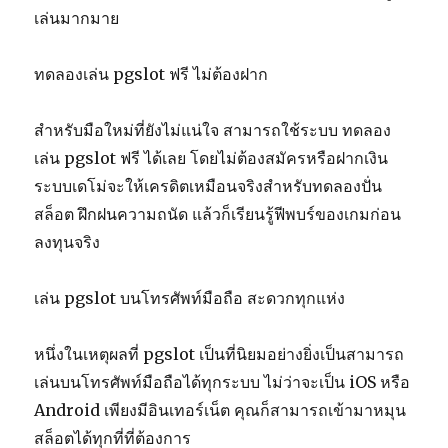
เล่นมากมาย
ทดลองเล่น pgslot ฟรี ไม่ต้องฝาก
สำหรับมือใหม่ที่ยังไม่แน่ใจ สามารถใช้ระบบ ทดลอง
เล่น pgslot ฟรี ได้เลย โดยไม่ต้องสมัครหรือฝากเงิน
ระบบเดโม่จะให้เครดิตเหมือนจริงสำหรับทดลองปั่น
สล็อต ฝึกฝนความถนัด แล้วก็เรียนรู้ฟีพบร์ของเกมก่อน
ลงทุนจริง
เล่น pgslot บนโทรศัพท์มือถือ สะดวกทุกแห่ง
หนึ่งในเหตุผลที่ pgslot เป็นที่นิยมอย่างยิ่งเป็นสามารถ
เล่นบนโทรศัพท์มือถือได้ทุกระบบ ไม่ว่าจะเป็น iOS หรือ
Android เพียงมีอินเทอร์เน็ต คุณก็สามารถเข้ามาหมุน
สล็อตได้ทุกที่ที่ต้องการ