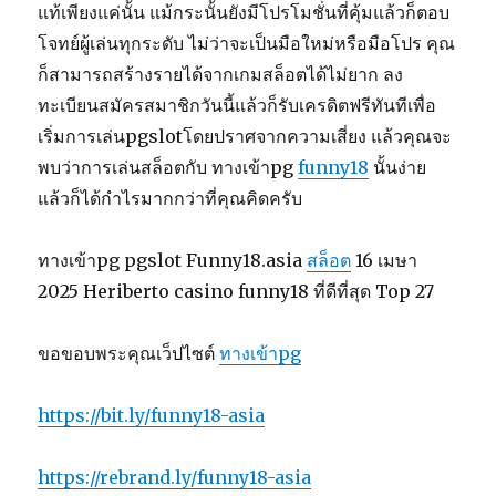
แท้เพียงแค่นั้น แม้กระนั้นยังมีโปรโมชั่นที่คุ้มแล้วก็ตอบ
โจทย์ผู้เล่นทุกระดับ ไม่ว่าจะเป็นมือใหม่หรือมือโปร คุณ
ก็สามารถสร้างรายได้จากเกมสล็อตได้ไม่ยาก ลง
ทะเบียนสมัครสมาชิกวันนี้แล้วก็รับเครดิตฟรีทันทีเพื่อ
เริ่มการเล่นpgslotโดยปราศจากความเสี่ยง แล้วคุณจะ
พบว่าการเล่นสล็อตกับ ทางเข้าpg
funny18
นั้นง่าย
แล้วก็ได้กำไรมากกว่าที่คุณคิดครับ
ทางเข้าpg pgslot Funny18.asia
สล็อต
16 เมษา
2025 Heriberto casino funny18 ที่ดีที่สุด Top 27
ขอขอบพระคุณเว็ปไซต์
ทางเข้าpg
https://bit.ly/funny18-asia
https://rebrand.ly/funny18-asia