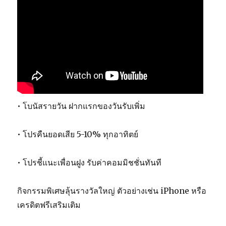
• โบนัสรายวัน ฝากแรกของวันรับเพิ่ม
• โปรคืนยอดเสีย 5-10% ทุกอาทิตย์
• โปรชี้แนะเพื่อนฝูง รับค่าคอมมิชชั่นทันที
กิจกรรมพิเศษลุ้นรางวัลใหญ่ ตัวอย่างเช่น iPhone หรือ
เครดิตฟรีเสริมเติม