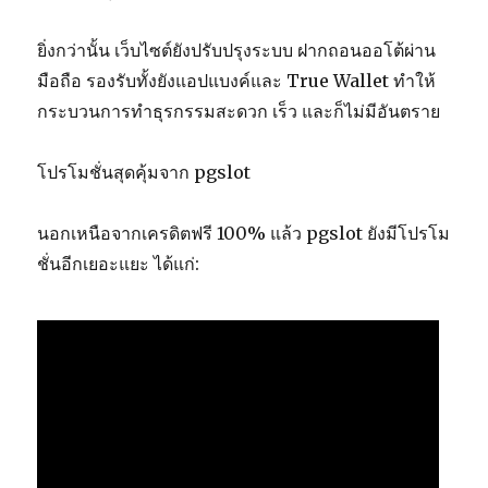
ยิ่งกว่านั้น เว็บไซต์ยังปรับปรุงระบบ ฝากถอนออโต้ผ่าน
มือถือ รองรับทั้งยังแอปแบงค์และ True Wallet ทำให้
กระบวนการทำธุรกรรมสะดวก เร็ว และก็ไม่มีอันตราย
โปรโมชั่นสุดคุ้มจาก pgslot
นอกเหนือจากเครดิตฟรี 100% แล้ว pgslot ยังมีโปรโม
ชั่นอีกเยอะแยะ ได้แก่: