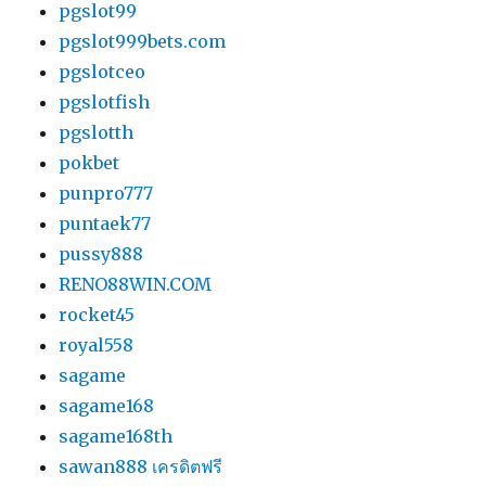
pgslot99
pgslot999bets.com
pgslotceo
pgslotfish
pgslotth
pokbet
punpro777
puntaek77
pussy888
RENO88WIN.COM
rocket45
royal558
sagame
sagame168
sagame168th
sawan888 เครดิตฟรี