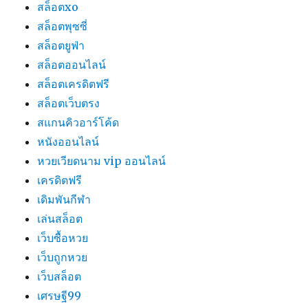
สล็อตxo
สล็อตพุซซี่
สล็อตยูฟ่า
สล็อตออนไลน์
สล็อตเครดิตฟรี
สล็อตเว็บตรง
สแกนคิวอาร์โค้ด
หนังออนไลน์
หวยเวียดนาม vip ออนไลน์
เครดิตฟรี
เดิมพันกีฬา
เล่นสล็อต
เว็บซื้อหวย
เว็บถูกหวย
เว็บสล็อต
เศรษฐี99