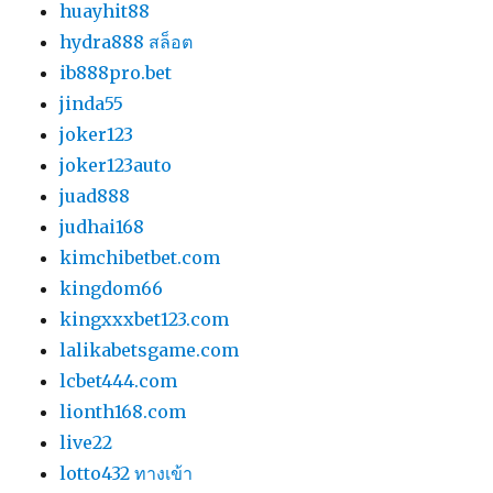
huayhit88
hydra888 สล็อต
ib888pro.bet
jinda55
joker123
joker123auto
juad888
judhai168
kimchibetbet.com
kingdom66
kingxxxbet123.com
lalikabetsgame.com
lcbet444.com
lionth168.com
live22
lotto432 ทางเข้า