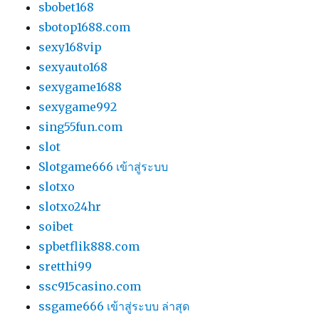
sbobet168
sbotop1688.com
sexy168vip
sexyauto168
sexygame1688
sexygame992
sing55fun.com
slot
Slotgame666 เข้าสู่ระบบ
slotxo
slotxo24hr
soibet
spbetflik888.com
sretthi99
ssc915casino.com
ssgame666 เข้าสู่ระบบ ล่าสุด