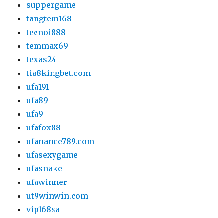
suppergame
tangtem168
teenoi888
temmax69
texas24
tia8kingbet.com
ufa191
ufa89
ufa9
ufafox88
ufanance789.com
ufasexygame
ufasnake
ufawinner
ut9winwin.com
vip168sa