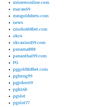
m4newonline.com
macau69
mmgoldsbets.com
news
niseko168bet.com
okc4
okcasino159.com
panama888
pananthai99.com
PG
pggold168bet.com
pgheng99
pgjoker69
pgk44b
pgslot
pgslot77