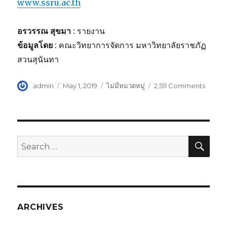
www.ssru.ac.th
อรวรรณ สุขมา
: รายงาน
ข้อมูลโดย
: คณะวิทยาการจัดการ มหาวิทยาลัยราชภัฏ
สวนสุนันทา
Author
admin
Posted
May 1, 2019
Categories
ไม่มีหมวดหมู่
2,511 Comments
on
on
“ดร.รุ่ง
เกียรติ”
อจ.สวน
บุคคล
ต้นแบบ
SE
Search
ดี
for:
เด่น
ของ
แผ่น
ดิน
แห่ง
ARCHIVES
ปี’62