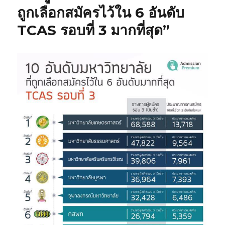
เป็น
ถูกเลือกสมัครไว้ใน 6 อันดับ
วิชาชีพ
TCAS รอบที่ 3 มากที่สุด”
ด้าน
การ
แพทย์
และ
สาธารณสุข
ที่
ประเทศไทย
กำลัง
ขาดแคลน