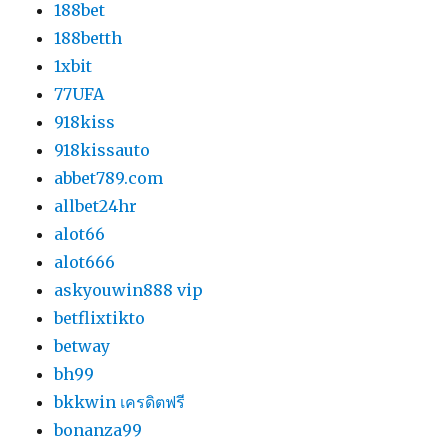
188bet
188betth
1xbit
77UFA
918kiss
918kissauto
abbet789.com
allbet24hr
alot66
alot666
askyouwin888 vip
betflixtikto
betway
bh99
bkkwin เครดิตฟรี
bonanza99