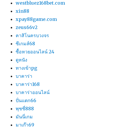
westbluez168bet.com
xin88
xpay88game.com
zeus66v2
คาสิโนครบวงจร
ซีเกมส์68
ซื้อหวยออนไลน์ 24
ดูหนัง
ทางเข้าpg
บาคาร่า
บาคาร่า168
บาคาร่าออนไลน์
ปั่นแตก66
พุซซี่888
มันนี่เกม
มาเก๊า69