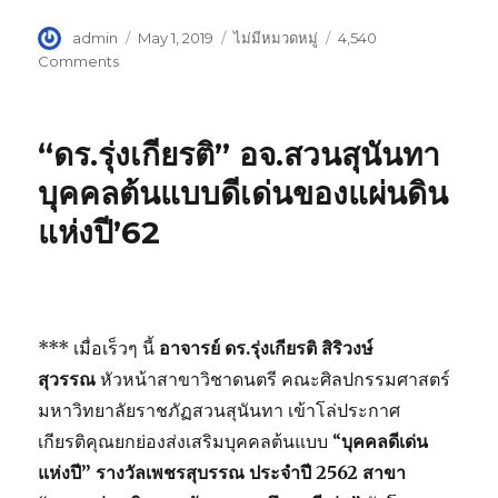
Author
admin
Posted
May 1, 2019
Categories
ไม่มีหมวดหมู่
4,540
on
Comments
on
สวนสุนันทา
ถวาย
พระพร
“ดร.รุ่งเกียรติ” อจ.สวนสุนันทา
บุคคลต้นแบบดีเด่นของแผ่นดิน
แห่งปี’62
*** เมื่อเร็วๆ นี้
อาจารย์ ดร.รุ่งเกียรติ สิริวงษ์
สุวรรณ
หัวหน้าสาขาวิชาดนตรี คณะศิลปกรรมศาสตร์
มหาวิทยาลัยราชภัฏสวนสุนันทา เข้าโล่ประกาศ
เกียรติคุณยกย่องส่งเสริมบุคคลต้นแบบ “
บุคคลดีเด่น
แห่งปี” รางวัลเพชรสุบรรณ ประจำปี 2562 สาขา