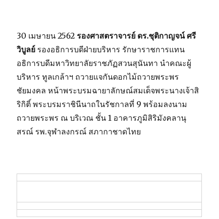
ถูก
เลือก
สมัคร
30 เมษายน 2562
รองศาสตราจารย์ ดร.ชุติกาญจน์ ศรี
ไว้
ใน
วิบูลย์
รองอธิการบดีฝ่ายบริหาร รักษาราชการแทน
6
อธิการบดีมหาวิทยาลัยราชภัฏสวนสุนันทา นำคณะผู้
อันดับ
บริหาร ทูลเกล้าฯ ถวายแจกันดอกไม้ถวายพระพร
TCAS
รอบ
ชัยมงคล หน้าพระบรมฉายาลักษณ์สมเด็จพระนางเจ้าสิ
ที่
ริกิติ์ พระบรมราชินีนาถในรัชกาลที่ 9 พร้อมลงนาม
3
ถวายพระพร ณ บริเวณ ชั้น 1 อาคารภูมิสิริมังคลานุ
มาก
ที่สุด”
สรณ์ รพ.จุฬาลงกรณ์ สภากาชาดไทย