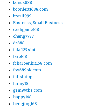
bonus888
boonlert1688.com
brazil999
Business, Small Business
cashgame168
chang7777
dr888
fafa 123 slot
faro168
fcharoenkit168.com
fox689ok.com
fullslotpg
funny18
gem99ths.com
happy168
hengjing168