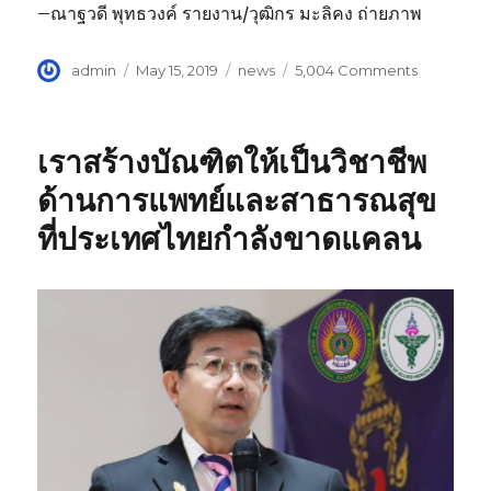
–ณาฐวดี พุทธวงค์ รายงาน/วุฒิกร มะลิคง ถ่ายภาพ
Author
admin
Posted
May 15, 2019
Categories
news
5,004 Comments
on
on
รอง
อธิการบดี
ฝ่าย
เราสร้างบัณฑิตให้เป็นวิชาชีพ
แผน
งาน
ด้านการแพทย์และสาธารณสุข
และ
ที่ประเทศไทยกำลังขาดแคลน
ประกัน
คุณภาพ
พร้อม
ด้วย
คณะ
ทำงาน
ลงพื้น
ที่
โครงการ
พัฒนา
ผลิตภัณฑ์
ชุมชน