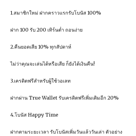
1.สมาชิกใหม่ ฝากคราวแรกรับโบนัส 100%
ฝาก 100 รับ 200 เทิร์นต่ำ ถอนง่าย
2.คืนยอดเสีย 10% ทุกสัปดาห์
ไม่ว่าคุณจะเล่นได้หรือเสีย ก็ยังได้เงินคืน!
3.เครดิตฟรีสำหรับผู้ใช้วอเลท
ฝากผ่าน True Wallet รับเครดิตฟรีเพิ่มเติมอีก 20%
4.โบนัส Happy Time
ฝากตามระยะเวลา รับโบนัสเพิ่มวันแล้ววันเล่า ตัวอย่าง