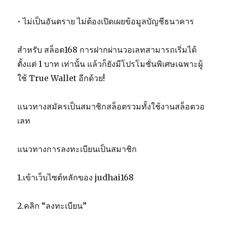
• ไม่เป็นอันตราย ไม่ต้องเปิดเผยข้อมูลบัญชีธนาคาร
สำหรับ สล็อต168 การฝากผ่านวอเลทสามารถเริ่มได้
ตั้งแต่ 1 บาท เท่านั้น แล้วก็ยังมีโปรโมชั่นพิเศษเฉพาะผู้
ใช้ True Wallet อีกด้วย!
แนวทางสมัครเป็นสมาชิกสล็อตรวมทั้งใช้งานสล็อตวอ
เลท
แนวทางการลงทะเบียนเป็นสมาชิก
1.เข้าเว็บไซต์หลักของ judhai168
2.คลิก “ลงทะเบียน”