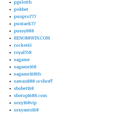
pgslotth
pokbet
punpro777
puntaek77
pussy888
RENO88WIN.COM
rocket45
royal558
sagame
sagame168
sagame168th
sawan888 เครดิตฟรี
sbobet168
sbotop1688.com
sexy168vip
sexyauto168