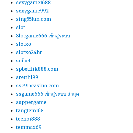
sexygame1688
sexygame992
sing55fun.com
slot
Slotgame666 เข้าสู่ระบบ
slotxo
slotxo24hr
soibet
spbetflik888.com
sretthi99
ssc915casino.com
ssgame666 เข้าสู่ระบบ ล่าสุด
suppergame
tangtem168
teenoi888
temmax69