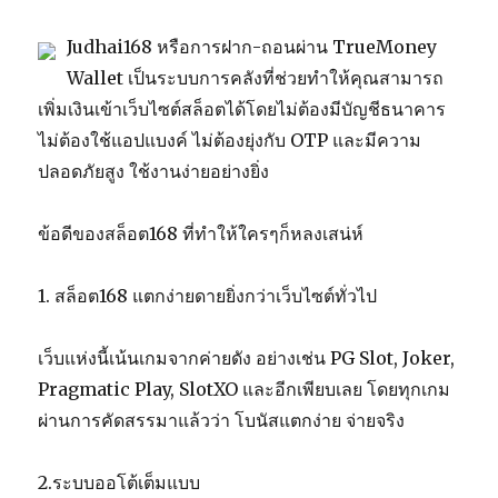
Judhai168 หรือการฝาก-ถอนผ่าน TrueMoney
Wallet เป็นระบบการคลังที่ช่วยทำให้คุณสามารถ
เพิ่มเงินเข้าเว็บไซต์สล็อตได้โดยไม่ต้องมีบัญชีธนาคาร
ไม่ต้องใช้แอปแบงค์ ไม่ต้องยุ่งกับ OTP และมีความ
ปลอดภัยสูง ใช้งานง่ายอย่างยิ่ง
ข้อดีของสล็อต168 ที่ทำให้ใครๆก็หลงเสน่ห์
1. สล็อต168 แตกง่ายดายยิ่งกว่าเว็บไซต์ทั่วไป
เว็บแห่งนี้เน้นเกมจากค่ายดัง อย่างเช่น PG Slot, Joker,
Pragmatic Play, SlotXO และอีกเพียบเลย โดยทุกเกม
ผ่านการคัดสรรมาแล้วว่า โบนัสแตกง่าย จ่ายจริง
2.ระบบออโต้เต็มแบบ