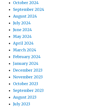
October 2024
31
September 2024
กันยายน
68
August 2024
July 2024
June 2024
May 2024
April 2024
March 2024
February 2024
January 2024
December 2023
November 2023
October 2023
September 2023
August 2023
July 2023