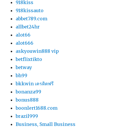
918kiss
918kissauto
abbet789.com
allbet24hr
alot66
alot666
askyouwin888 vip
betflixtikto
betway
bh99
bkkwin เครดิตฟรี
bonanza99
bonus888
boonlert1688.com
brazil999
Business, Small Business