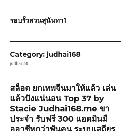
รอบรั้วสวนสุนันทา1
Category: judhai168
judhai168
สล็อต ยกเทพจีนมาให้แล้ว เล่น
แล้วปังแน่นอน Top 37 by
Stacie Judhai168.me ขา
ประจำ รับฟรี 300 แอดมินมื
ออาชีพกว่าพันคน ระบบเสถียร