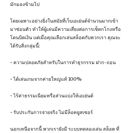
มักมองข้ามไป
โดยเฉพาะอย่างยิ่งในสมัยที่เว็บเอเย่นต์จำนวนมากเข้า
มาซ่อนตัว ทำให้ผู้เล่นมีความเสี่ยงต่อการเช็ดกโกงหรือ
โดนบิดเงิน แต่เมื่อคุณเลือกเล่นสล็อตกับพวกเรา คุณจะ
ได้รับสิ่งกลุ่มนี้:
• ความปลอดภัยสำหรับในการทำธุรกรรม ฝาก-ถอน
• ได้เล่นเกมจากค่ายใหญ่แท้ 100%
• ไร้ค่าธรรมเนียมหรือส่วนแบ่งให้เอเย่นต์
• รับประกันการจ่ายจริง ไม่มีล็อคยูสเซอร์
นอกเหนือจากนี้ พวกเรายังมี ระบบทดลองเล่น สล็อต ที่