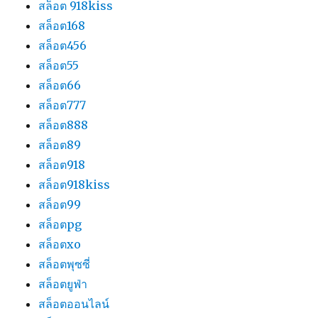
สล็อต 918kiss
สล็อต168
สล็อต456
สล็อต55
สล็อต66
สล็อต777
สล็อต888
สล็อต89
สล็อต918
สล็อต918kiss
สล็อต99
สล็อตpg
สล็อตxo
สล็อตพุซซี่
สล็อตยูฟ่า
สล็อตออนไลน์