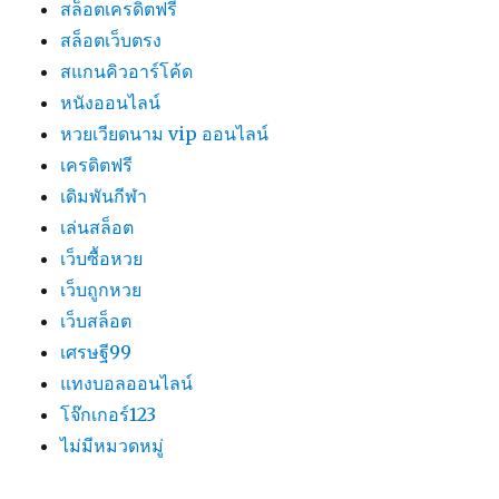
สล็อตเครดิตฟรี
สล็อตเว็บตรง
สแกนคิวอาร์โค้ด
หนังออนไลน์
หวยเวียดนาม vip ออนไลน์
เครดิตฟรี
เดิมพันกีฬา
เล่นสล็อต
เว็บซื้อหวย
เว็บถูกหวย
เว็บสล็อต
เศรษฐี99
แทงบอลออนไลน์
โจ๊กเกอร์123
ไม่มีหมวดหมู่