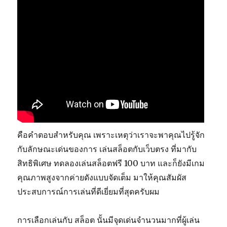
คือคำตอบสำหรับคุณ เพราะเหตุว่าเราจะพาคุณไปรู้จัก
กับลักษณะเด่นของการ เล่นสล็อตกับเว็บตรง ที่มากับ
สิทธิพิเศษ ทดลองเล่นสล็อตฟรี 100 บาท และก็ยังมีเกม
คุณภาพสูงจากค่ายดังแบบจัดเต็ม มาให้คุณสัมผัส
ประสบการณ์การเล่นที่ดีเยี่ยมที่สุดครับผม
การเลือกเล่นกับ สล็อต นั้นมีจุดเด่นจำนวนมากที่ผู้เล่น