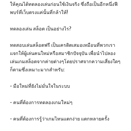
ให้คุณได้ทดลองเล่นก่อนใช้เงินจริง ซึ่งถือเป็นอีกหนึ่งฟี
พบร์ที่เว็บตรงแค่นั้นที่กล้าให้!
ทดลองเล่น สล็อต เป็นอย่างไร?
ทดสอบเล่นสล็อตฟรี เป็นเครดิตเสมอเหมือนที่พวกเรา
แจกให้ผู้เล่นคนใหม่หรือสมาชิกปัจจุบัน เพื่อนำไปลอง
เล่นเกมสล็อตจากค่ายต่างๆโดยปราศจากความเสี่ยงใดๆ
ก็ตามซึ่งเหมาะมากสำหรับ:
• มือใหม่ที่ยังไม่มั่นใจในระบบ
• คนที่ต้องการทดลองเกมใหม่ๆ
• คนที่ต้องการรู้ว่าเกมไหนแตกง่าย แตกหลายครั้ง