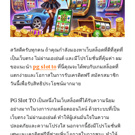
สวัสดีครับทุกคน ถ้าคุณกำลังมองหาเว็บสล็อตที่ดีที่สุดที่
เป็นเว็บตรง ไม่ผ่านเอเย่นต์ และมีโปรโมชั่นที่คุ้มค่า ผม
ขอแนะนำ
pg slot to
ที่นี่คุณจะได้พบกับเกมสล็อตที่
แตกง่ายและโอกาสในการรับเครดิตฟรี สมัครสมาชิก
วันนี้เพื่อรับสิทธิประโยชน์มากมาย
PG Slot TO เป็นหนึ่งในเว็บสล็อตที่ได้รับความนิยม
อย่างมากในวงการเกมสล็อตออนไลน์ ด้วยระบบที่เป็น
เว็บตรง ไม่ผ่านเอเย่นต์ ทำให้ผู้เล่นมั่นใจในความ
ปลอดภัยและความโปร่งใส นอกจากนี้ยังมีโปรโมชั่นพิ
เศษและเครดิตฟรีที่ช่วยเพิ่มโอกาสในการชนะ ทำให้