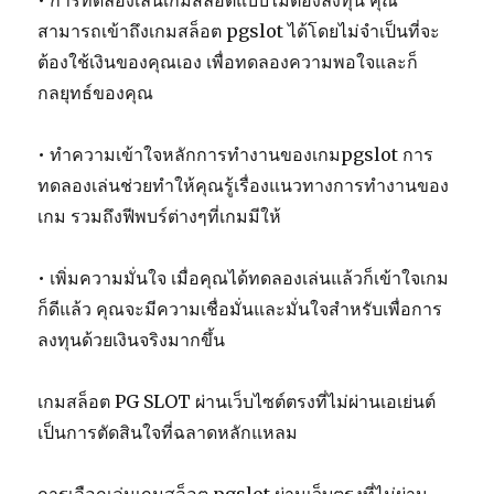
• การทดลองเล่นเกมสล็อตแบบไม่ต้องลงทุน คุณ
สามารถเข้าถึงเกมสล็อต pgslot ได้โดยไม่จำเป็นที่จะ
ต้องใช้เงินของคุณเอง เพื่อทดลองความพอใจและก็
กลยุทธ์ของคุณ
• ทำความเข้าใจหลักการทำงานของเกมpgslot การ
ทดลองเล่นช่วยทำให้คุณรู้เรื่องแนวทางการทำงานของ
เกม รวมถึงฟีพบร์ต่างๆที่เกมมีให้
• เพิ่มความมั่นใจ เมื่อคุณได้ทดลองเล่นแล้วก็เข้าใจเกม
ก็ดีแล้ว คุณจะมีความเชื่อมั่นและมั่นใจสำหรับเพื่อการ
ลงทุนด้วยเงินจริงมากขึ้น
เกมสล็อต PG SLOT ผ่านเว็บไซต์ตรงที่ไม่ผ่านเอเย่นต์
เป็นการตัดสินใจที่ฉลาดหลักแหลม