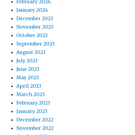
February 2024
January 2024
December 2023
November 2023
October 2023
September 2023
August 2023
July 2023
June 2023
May 2023
April 2023
March 2023
February 2023
January 2023
December 2022
November 2022