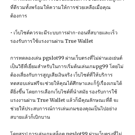
ที่ดีรวมทั้งพร้อมให้ความให้การช่วยเหลือเมื่อคุณ
ต้องการ
• เว็บไซต์ควรจะมีระบบการฝาก-ถอนที่สบายและเร็ว
รองรับการใช้แรงงานผ่าน True Wallet
การทดลองเล่น pgslot99 ผ่านเว็บตรงที่ไม่ผ่านเอเย่นต์
เป็นวิธีที่เยี่ยมสำหรับในการเริ่มต้นเล่นเกมpg99 โดยไม่
ต้องเสี่ยงกับการสูญเสียเงินจริง เว็บไซต์ที่ให้บริการ
ทดสอบเล่นฟรีจะช่วยให้คุณได้ศึกษาและก็รู้เรื่องเกมได้
ดียิ่งขึ้น โดยการเลือกเว็บไซต์ที่นำสมัย รองรับการใช้
แรงงานผ่าน True Wallet แล้วก็มีคุณลักษณะที่ดี จะ
ช่วยให้ประสบการณ์การเล่นเกมของคุณเป็นไปอย่าง
สบายแล้วก็เบิกบาน
โดยสรุป การเล่นเกมสล็อต pgslot99 ผ่านเว็บตรงที่ไม่