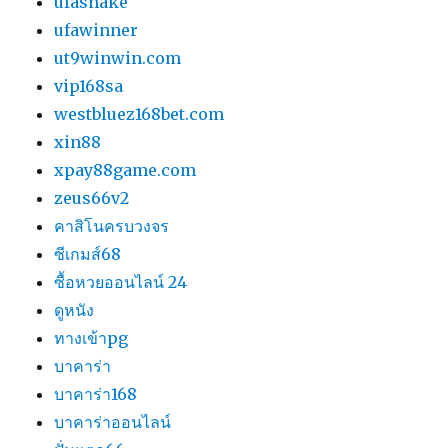
ufasnake
ufawinner
ut9winwin.com
vip168sa
westbluez168bet.com
xin88
xpay88game.com
zeus66v2
คาสิโนครบวงจร
ซีเกมส์68
ซื้อหวยออนไลน์ 24
ดูหนัง
ทางเข้าpg
บาคาร่า
บาคาร่า168
บาคาร่าออนไลน์