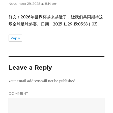
November 29, 2025 at 8:14 pm
好文！2026年世界杯越来越近了，让我们共同期待这
场全球足球盛宴。日期：2025-11-29 15:05:33 (-03)。
Reply
Leave a Reply
Your email address will not be published.
COMMENT