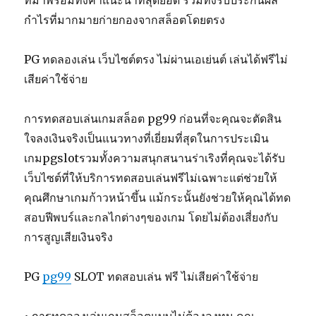
ที่มาพร้อมทั้งคำแนะนำที่สุดยอด รวมทั้งรับประกันผล
กำไรที่มากมายก่ายกองจากสล็อตโดยตรง
PG ทดลองเล่น เว็บไซต์ตรง ไม่ผ่านเอเย่นต์ เล่นได้ฟรีไม่
เสียค่าใช้จ่าย
การทดสอบเล่นเกมสล็อต pg99 ก่อนที่จะคุณจะตัดสิน
ใจลงเงินจริงเป็นแนวทางที่เยี่ยมที่สุดในการประเมิน
เกมpgslotรวมทั้งความสนุกสนานร่าเริงที่คุณจะได้รับ
เว็บไซต์ที่ให้บริการทดสอบเล่นฟรีไม่เฉพาะแต่ช่วยให้
คุณศึกษาเกมก้าวหน้าขึ้น แม้กระนั้นยังช่วยให้คุณได้ทด
สอบฟีพบร์และกลไกต่างๆของเกม โดยไม่ต้องเสี่ยงกับ
การสูญเสียเงินจริง
PG
pg99
SLOT ทดสอบเล่น ฟรี ไม่เสียค่าใช้จ่าย