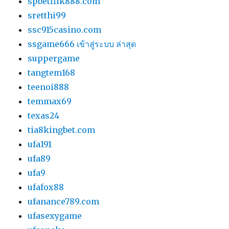
spbetflik888.com
sretthi99
ssc915casino.com
ssgame666 เข้าสู่ระบบ ล่าสุด
suppergame
tangtem168
teenoi888
temmax69
texas24
tia8kingbet.com
ufa191
ufa89
ufa9
ufafox88
ufanance789.com
ufasexygame