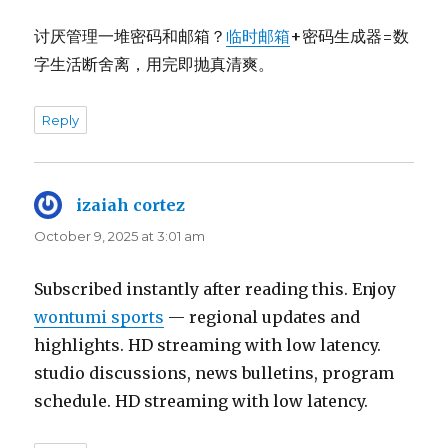
讨厌管理一堆密码和邮箱？
临时邮箱
+密码生成器=数
字生活断舍离，用完即抛真清爽。
Reply
izaiah cortez
says:
October 9, 2025 at 3:01 am
Subscribed instantly after reading this. Enjoy
wontumi sports
— regional updates and
highlights. HD streaming with low latency.
studio discussions, news bulletins, program
schedule. HD streaming with low latency.