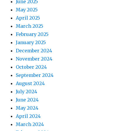
June 2025
May 2025
April 2025
March 2025
February 2025
January 2025
December 2024
November 2024
October 2024
September 2024
August 2024
July 2024
June 2024
May 2024
April 2024
March 2024