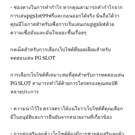
• ช่องทางในการทำกำไร หากคุณสามารถทำกำไรจาก
การเล่นpgslot99ฟรีและถอนออกได้จริง นั่นถือได้ว่า
คุณมีโอกาสสำหรับเพื่อการเริ่มเล่นเกมpgslotด้วย
ความเชื่อมั่นและมั่นใจเยอะขึ้นเรื่อยๆ
กลเม็ดสำหรับการเลือกเว็บไซต์ที่ยอดเยี่ยมสำหรับ
ทดสอบเล่น PG SLOT
การเลือกเว็บไซต์ที่เหมาะสมที่สุดสำหรับการทดสอบเล่น
PG SLOT สามารถทำได้ด้วยการไตร่ตรองคุณสมบัติ
หลายประการ
• ความน่าไว้ใจ ตรวจตราให้แน่ใจว่าเว็บไซต์ที่คุณเลือก
มีใบอนุมัติและการยืนยันจากหน่วยงานที่เกี่ยวข้อง
• การส่งเสริมลูกค้า เว็บไซต์ต้องมีการช่วยส่งเสริมลูกค้า