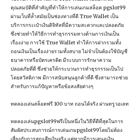
คุณสมบัติที่สำคัญที่ทำให้การเล่นเกมสล็อต pgslot99
ผ่านเว็บที่ล้ำสมัยเป็นช่องทางที่ดี True Wallet เป็น
บริการกระเป๋าเงินดิจิทัลที่มีความสะดวกและปลอดภัย
ซึ่งช่วยทำให้วิธีการทำธุรกรรมทางด้านการเงินเป็น
เรื่องง่าย การใช้ True Wallet ทำให้การฝากรวมทั้ง
ถอนเงินเป็นเรื่องง่ายรวมทั้งสบาย ไม่จำเป็นต้องใช้บัญชี
ธนาคารหรือบัตรเครดิต มีระบบการรักษาความ
ปลอดภัยที่ดี ซึ่งช่วยให้กระบวนการทำธุรกรรมเป็นไป
โดยสวัสดิภาพ มีการสนับสนุนลูกค้าที่ดี ซึ่งสามารถช่วย
สำหรับการแก้ปัญหาหรือข้อสงสัยต่างๆ
ทดลองเล่นสล็อตฟรี 100 บาท ถอนได้จริง ผ่านทรูวอเลท
ทดลองเล่นpgslot99ฟรีเป็นหนึ่งในวิธีที่ดีที่สุดในการ
สัมผัสประสบการณ์การเล่นเกมpgslot99โดยไม่ต้อง
เสี่ยงกับการสูญเสียเงินจริง แต่หากมีการเสนอเงิน