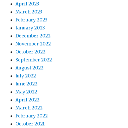
April 2023
March 2023
February 2023
January 2023
December 2022
November 2022
October 2022
September 2022
August 2022
July 2022
June 2022
May 2022
April 2022
March 2022
February 2022
October 2021