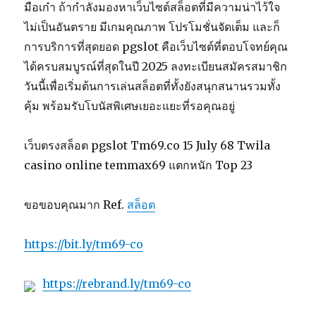
มือเก๋า ถ้ากำลังมองหาเว็บไซต์สล็อตที่มีความน่าไว้ใจ
ไม่เป็นอันตราย มีเกมคุณภาพ โปรโมชั่นจัดเต็ม และก็
การบริการที่สุดยอด pgslot คือเว็บไซต์ที่ตอบโจทย์คุณ
ได้ครบสมบูรณ์ที่สุดในปี 2025 ลงทะเบียนสมัครสมาชิก
วันนี้เพื่อเริ่มต้นการเล่นสล็อตที่ทั้งยังสนุกสนานรวมทั้ง
คุ้ม พร้อมรับโบนัสพิเศษเยอะแยะที่รอคุณอยู่
เว็บตรงสล็อต pgslot Tm69.co 15 July 68 Twila
casino online temmax69 แตกหนัก Top 23
ขอขอบคุณมาก Ref.
สล็อต
https://bit.ly/tm69-co
https://rebrand.ly/tm69-co