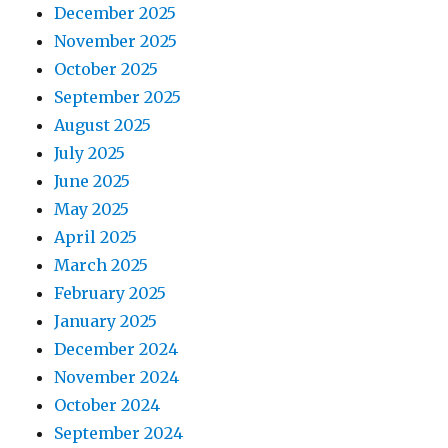
December 2025
November 2025
October 2025
September 2025
August 2025
July 2025
June 2025
May 2025
April 2025
March 2025
February 2025
January 2025
December 2024
November 2024
October 2024
September 2024