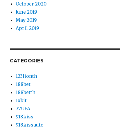
October 2020
June 2019
May 2019
April 2019
CATEGORIES
123lionth
188bet
188betth
1xbit
77UFA
918kiss
918kissauto