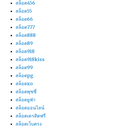
สล็อต456
สล็อต55
สล็อต66
สล็อต777
สล็อต888
สล็อต89
สล็อต918
สล็อต918kiss
สล็อต99
สล็อตpg
สล็อตxo
สล็อตพุซซี่
สล็อตยูฟ่า
สล็อตออนไลน์
สล็อตเครดิตฟรี
สล็อตเว็บตรง