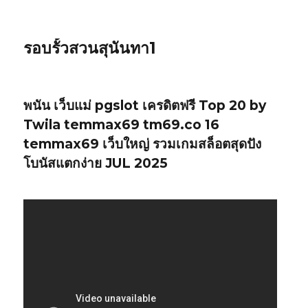
รอบรั้วสวนสุนันทา1
พนัน เว็บแม่ pgslot เครดิตฟรี Top 20 by
Twila temmax69 tm69.co 16
temmax69 เว็บใหญ่ รวมเกมสล็อตสุดปัง
โบนัสแตกง่าย JUL 2025