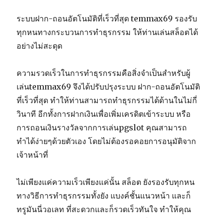
ระบบฝาก-ถอนอัตโนมัติที่เร็วที่สุด temmax69 รองรับ
ทุกหนทางกระบวนการทำธุรกรรม ให้ท่านเล่นสล็อตได้
อย่างไม่สะดุด
ความรวดเร็วในการทำธุรกรรมคือสิ่งจำเป็นสำหรับผู้
เล่นtemmax69 จึงได้ปรับปรุงระบบ ฝาก-ถอนอัตโนมัติ
ที่เร็วที่สุด ทำให้ท่านสามารถทำธุรกรรมได้ด้านในไม่กี่
วินาที อีกทั้งการฝากเงินเพื่อเพิ่มเครดิตเข้าระบบ หรือ
การถอนเงินรางวัลจากการเล่นpgslot คุณสามารถ
ทำได้ง่ายๆด้วยตัวเอง โดยไม่ต้องรอคอยการอนุมัติจาก
เจ้าหน้าที่
ไม่เพียงแค่ความเร็วเพียงแค่นั้น สล็อต ยังรองรับทุกหน
ทางวิธีการทำธุรกรรมทั้งยัง แบงค์ชั้นแนวหน้า และก็
ทรูมันนี่วอเลท ที่สะดวกและก็รวดเร็วทันใจ ทำให้คุณ