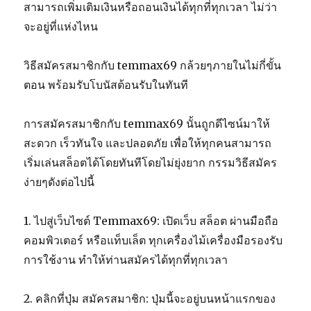
สามารถเพิ่มเติมเงินหรือถอนเงินได้ทุกที่ทุกเวลา ไม่ว่า
จะอยู่ที่แห่งไหน
วิธีสมัครสมาชิกกับ temmax69 กล้วยๆภายในไม่กี่ขั้น
ตอน พร้อมรับโบนัสต้อนรับในทันที
การสมัครสมาชิกกับ temmax69 นั้นถูกดีไซน์มาให้
สะดวก เร็วทันใจ และปลอดภัย เพื่อให้ทุกคนสามารถ
เริ่มเล่นสล็อตได้โดยทันทีโดยไม่ยุ่งยาก กรรมวิธีสมัคร
ง่ายๆดังต่อไปนี้
1. ไปสู่เว็บไซต์ Temmax69: เปิดเว็บ สล็อต ผ่านมือถือ
คอมพิวเตอร์ หรือแท็บเล็ต ทุกเครื่องไม้เครื่องมือรองรับ
การใช้งาน ทำให้ท่านสมัครได้ทุกที่ทุกเวลา
2. คลิกที่ปุ่ม สมัครสมาชิก: ปุ่มนี้จะอยู่บนหน้าแรกของ