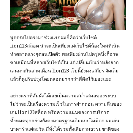
พูดตรงไปตรงมาช่วงแรกผมก็คิดว่าเว็บไซต์
lion123สล็อต น่าจะเป็นเพียงแค่เว็บไซต์น้องใหม่ที่เน้น
ทำตลาดแรงๆตอนเปิดตัว พอเพียงผ่านไปครู่หนึ่งก็อาจ
ซาเสมือนที่หลายเว็บไซต์เป็น แต่เปลี่ยนเป็นว่าหลังจาก
เล่นมาเกินสามเดือน lion123 เว็บนี้ยังคงเสถียร จัดเต็ม
แล้วก็ดูปรับปรุงโดยตลอดมากกว่าที่คิดไว้เยอะแยะ
อย่างแรกที่สัมผัสได้เลยเป็นความสม่ำเสมอของระบบ
ไม่ว่าจะเป็นเรื่องความเร็วในการฝากถอน ความลื่นของ
เกมlion123สล็อต หรือความแน่นของการบริการ
ทั้งหมดทุกอย่างยังคงมาตรฐานเดิมแบบไม่มีตก ผมเล่น
บาคาร่าแต่ละวัน มีทั้งได้รวมทั้งเสียตามธรรมชาติของ