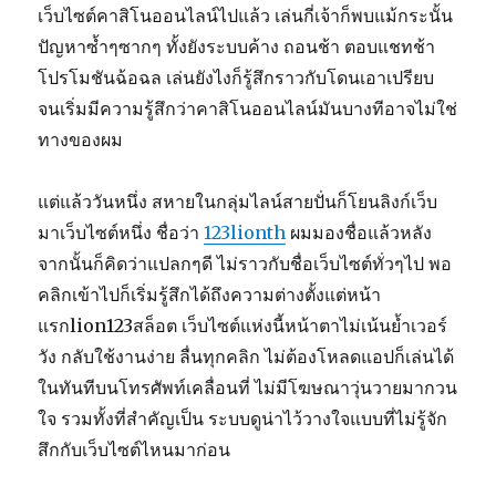
เว็บไซต์คาสิโนออนไลน์ไปแล้ว เล่นกี่เจ้าก็พบแม้กระนั้น
ปัญหาซ้ำๆซากๆ ทั้งยังระบบค้าง ถอนช้า ตอบแชทช้า
โปรโมชันฉ้อฉล เล่นยังไงก็รู้สึกราวกับโดนเอาเปรียบ
จนเริ่มมีความรู้สึกว่าคาสิโนออนไลน์มันบางทีอาจไม่ใช่
ทางของผม
แต่แล้ววันหนึ่ง สหายในกลุ่มไลน์สายปั่นก็โยนลิงก์เว็บ
มาเว็บไซต์หนึ่ง ชื่อว่า
123lionth
ผมมองชื่อแล้วหลัง
จากนั้นก็คิดว่าแปลกๆดี ไม่ราวกับชื่อเว็บไซต์ทั่วๆไป พอ
คลิกเข้าไปก็เริ่มรู้สึกได้ถึงความต่างตั้งแต่หน้า
แรกlion123สล็อต เว็บไซต์แห่งนี้หน้าตาไม่เน้นย้ำเวอร์
วัง กลับใช้งานง่าย ลื่นทุกคลิก ไม่ต้องโหลดแอปก็เล่นได้
ในทันทีบนโทรศัพท์เคลื่อนที่ ไม่มีโฆษณาวุ่นวายมากวน
ใจ รวมทั้งที่สำคัญเป็น ระบบดูน่าไว้วางใจแบบที่ไม่รู้จัก
สึกกับเว็บไซต์ไหนมาก่อน