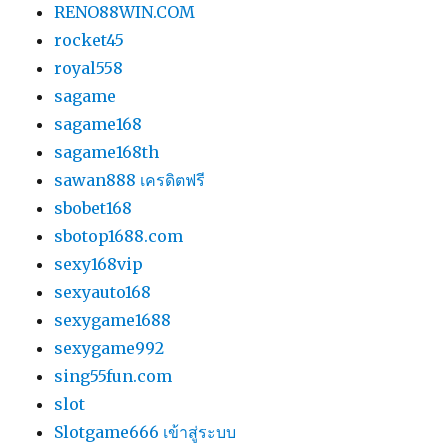
RENO88WIN.COM
rocket45
royal558
sagame
sagame168
sagame168th
sawan888 เครดิตฟรี
sbobet168
sbotop1688.com
sexy168vip
sexyauto168
sexygame1688
sexygame992
sing55fun.com
slot
Slotgame666 เข้าสู่ระบบ