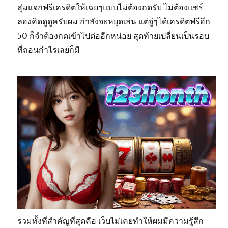
สุ่มแจกฟรีเครดิตให้เฉยๆแบบไม่ต้องกดรับ ไม่ต้องแชร์
ลองคิดดูดูครับผม กำลังจะหยุดเล่น แต่จู่ๆได้เครดิตฟรีอีก
50 ก็จำต้องกดเข้าไปต่ออีกหน่อย สุดท้ายเปลี่ยนเป็นรอบ
ที่ถอนกำไรเลยก็มี
รวมทั้งที่สำคัญที่สุดคือ เว็บไม่เคยทำให้ผมมีความรู้สึก