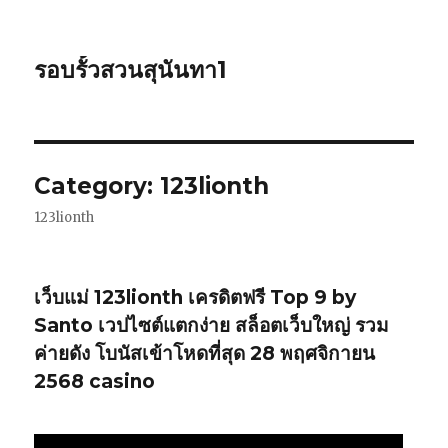
รอบรั้วสวนสุนันทา1
Category: 123lionth
123lionth
เว็บแม่ 123lionth เครดิตฟรี Top 9 by
Santo เวปไซต์แตกง่าย สล็อตเว็บใหญ่ รวม
ค่ายดัง โบนัสเข้าโหดที่สุด 28 พฤศจิกายน
2568 casino