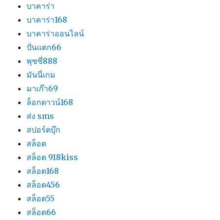
บาคาร่า
บาคาร่า168
บาคาร่าออนไลน์
ปั่นแตก66
พุซซี่888
มันนี่เกม
มาเก๊า69
ล็อกดาวน์168
ส่ง sms
สปอร์ตบุ๊ก
สล็อต
สล็อต 918kiss
สล็อต168
สล็อต456
สล็อต55
สล็อต66