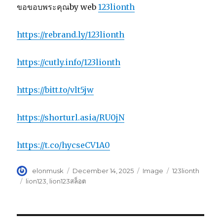
ขอขอบพระคุณby web
123lionth
https://rebrand.ly/123lionth
https://cutly.info/123lionth
https://bitt.to/vlt5jw
https://shorturl.asia/RU0jN
https://t.co/hycseCV1A0
Author
elonmusk
Posted
December 14, 2025
Format
Image
Categories
123lionth
on
Tags
lion123
,
lion123สล็อต