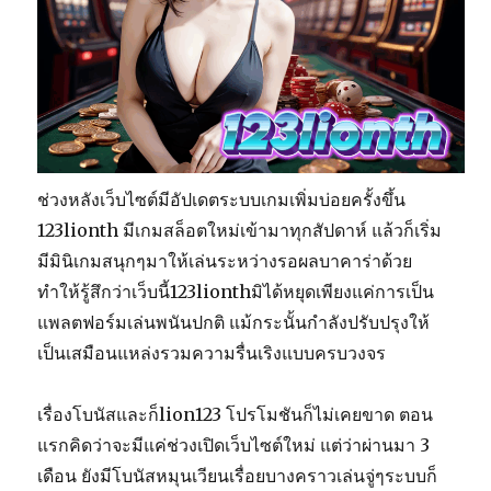
ช่วงหลังเว็บไซต์มีอัปเดตระบบเกมเพิ่มบ่อยครั้งขึ้น
123lionth มีเกมสล็อตใหม่เข้ามาทุกสัปดาห์ แล้วก็เริ่ม
มีมินิเกมสนุกๆมาให้เล่นระหว่างรอผลบาคาร่าด้วย
ทำให้รู้สึกว่าเว็บนี้123lionthมิได้หยุดเพียงแค่การเป็น
แพลตฟอร์มเล่นพนันปกติ แม้กระนั้นกำลังปรับปรุงให้
เป็นเสมือนแหล่งรวมความรื่นเริงแบบครบวงจร
เรื่องโบนัสและก็lion123 โปรโมชันก็ไม่เคยขาด ตอน
แรกคิดว่าจะมีแค่ช่วงเปิดเว็บไซต์ใหม่ แต่ว่าผ่านมา 3
เดือน ยังมีโบนัสหมุนเวียนเรื่อยบางคราวเล่นจู่ๆระบบก็