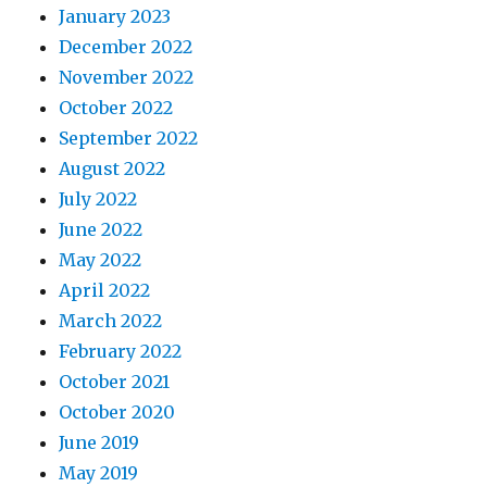
January 2023
December 2022
November 2022
October 2022
September 2022
August 2022
July 2022
June 2022
May 2022
April 2022
March 2022
February 2022
October 2021
October 2020
June 2019
May 2019