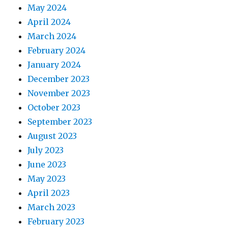
May 2024
April 2024
March 2024
February 2024
January 2024
December 2023
November 2023
October 2023
September 2023
August 2023
July 2023
June 2023
May 2023
April 2023
March 2023
February 2023