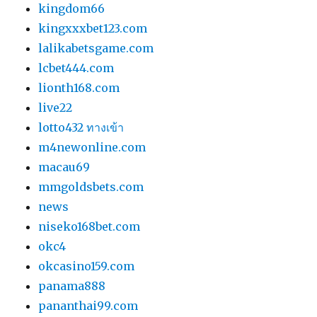
kingdom66
kingxxxbet123.com
lalikabetsgame.com
lcbet444.com
lionth168.com
live22
lotto432 ทางเข้า
m4newonline.com
macau69
mmgoldsbets.com
news
niseko168bet.com
okc4
okcasino159.com
panama888
pananthai99.com