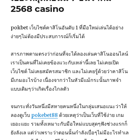
2568 casino
pokbet เว็บไซต์คาสิโนอันดับ 1 ที่มือใหม่เล่นได้อย่าง
ง่ายๆไม่ต้องมีประสบการณ์ก็เริ่มได้
สารภาพตามตรงว่าก่อนที่จะได้ลองเล่นคาสิโนออนไลน์
เราเป็นคนที่ไม่เคยข้องแวะกับเหล่านี้เลย ไม่เคยเปิด
เว็บไซต์ ไม่เคยสมัครสมาชิก และไม่เคยรู้ด้วยว่าคาสิโน
มีเกมอะไรบ้าง เนื่องจากว่าในหัวมีแม้กระนั้นภาพจำ
แบบเดิมๆว่าเกิดเรื่องไกลตัว
จนกระทั่งวันหนึ่งมีสหายคนหนึ่งในกลุ่มเสนอแนะว่าให้
ลองดูเว็บ
pokebet88
ด้วยเหตุว่าเป็นเว็บที่ใช้ง่าย เกม
เยอะแยะ รวมทั้งเหมาะกับมือใหม่แบบสุดๆฟังช่วงแรกก็
ยังลังเล แต่ว่าเพราะว่าตอนนั้นกำลังเบื่อๆไม่มีอะไรทำเล