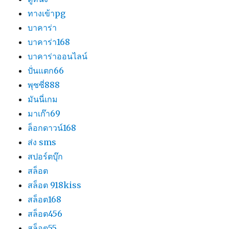
ทางเข้าpg
บาคาร่า
บาคาร่า168
บาคาร่าออนไลน์
ปั่นแตก66
พุซซี่888
มันนี่เกม
มาเก๊า69
ล็อกดาวน์168
ส่ง sms
สปอร์ตบุ๊ก
สล็อต
สล็อต 918kiss
สล็อต168
สล็อต456
สล็อต55