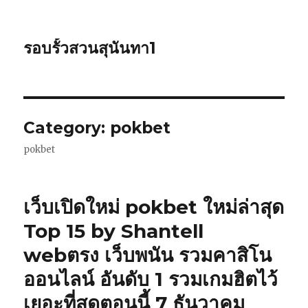
รอบรั้วสวนสุนันทา1
Category: pokbet
pokbet
เว็บเปิดใหม่ pokbet ใหม่ล่าสุด
Top 15 by Shantell
webตรง เว็บพนัน รวมคาสิโน
ออนไลน์ อันดับ 1 รวมเกมฮิตไว้
เยอะที่สุดตอนนี้ 7 ธันวาคม