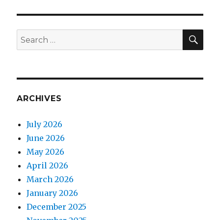
เปิด
ใหม่
pokbet
ใหม่
SE
Search
ล่าสุด
for:
Top
15
by
Shantell
webตรง
ARCHIVES
เว็บ
พนัน
July 2026
รวม
คา
June 2026
สิ
May 2026
โน
April 2026
ออนไลน์
อันดับ
March 2026
1
January 2026
รวม
December 2025
เกม
ฮิต