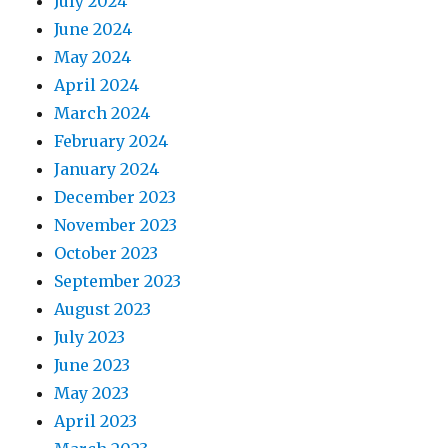
July 2024
June 2024
May 2024
April 2024
March 2024
February 2024
January 2024
December 2023
November 2023
October 2023
September 2023
August 2023
July 2023
June 2023
May 2023
April 2023