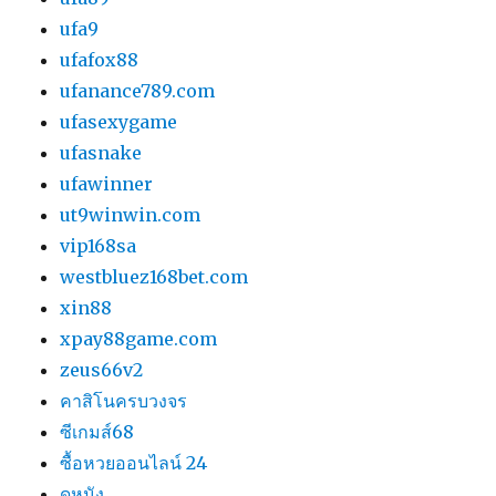
ufa9
ufafox88
ufanance789.com
ufasexygame
ufasnake
ufawinner
ut9winwin.com
vip168sa
westbluez168bet.com
xin88
xpay88game.com
zeus66v2
คาสิโนครบวงจร
ซีเกมส์68
ซื้อหวยออนไลน์ 24
ดูหนัง