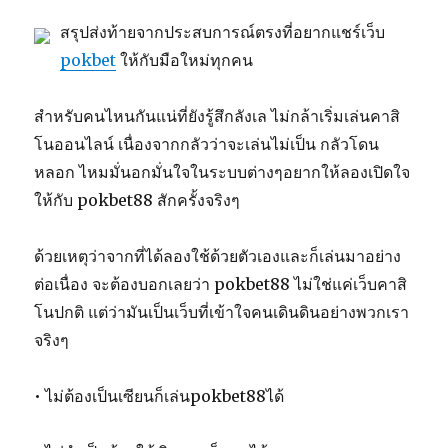
สรุปส่งท้ายจากประสบการณ์ตรงที่อยากแชร์เว็บ
pokbet
ให้กับมือใหม่ทุกคน
สำหรับคนไหนกันแน่ที่ยังรู้สึกลังเล ไม่กล้าเริ่มเล่นคาสิ
โนออนไลน์ เนื่องจากกลัวว่าจะเล่นไม่เป็น กลัวโดน
หลอก ไหมมั่นอกมั่นใจในระบบต่างๆอยากให้ลองเปิดใจ
ให้กับ pokbet88 สักครั้งจริงๆ
ด้วยเหตุว่าจากที่ได้ลองใช้ด้วยตัวเองและก็เล่นมาอย่าง
ต่อเนื่อง จะต้องบอกเลยว่า pokbet88 ไม่ใช่แค่เว็บคาสิ
โนปกติ แต่ว่ามันเป็นเว็บที่เข้าใจคนเดินดินอย่างพวกเรา
จริงๆ
• ไม่ต้องเป็นเซียนก็เล่นpokbet88ได้