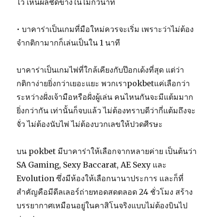
ไว เห็นผลชัดข้างในไม่กี่วินาที
• บาคาร่าเป็นเกมที่มือใหม่ควรจะเริ่ม เพราะว่าไม่ต้อง
จำกติกามากก็เล่นเป็นใน 1 นาที
บาคาร่าเป็นเกมไพ่ที่ใกล้เคียงกับป๊อกเด้งที่สุด แต่ว่า
กติกาง่ายยิ่งกว่าเยอะแยะ พวกเราpokbetแค่เลือกว่า
ระหว่างฝั่งเจ้ามือหรือฝั่งผู้เล่น คนไหนกันจะมีแต้มมาก
ยิ่งกว่ากัน เท่านั้นก็จบแล้ว ไม่ต้องทราบดีว่ากี่แต้มถึงจะ
จั่ว ไม่ต้องนับไพ่ ไม่ต้องบวกเลขให้ปวดศีรษะ
บน pokbet มีบาคาร่าให้เลือกจากหลายค่าย เป็นต้นว่า
SA Gaming, Sexy Baccarat, AE Sexy และ
Evolution ซึ่งมีห้องให้เลือกนานาประการ และก็ที่
สำคัญคือมีดีลเลอร์ถ่ายทอดสดตลอด 24 ชั่วโมง สร้าง
บรรยากาศเหมือนอยู่ในคาสิโนจริงแบบไม่ต้องบินไป