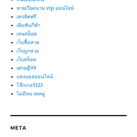
หวยเวียดนาม vip ออนไลน์
เครดิตฟรี
เดิมพันกีฬา
เล่นสล็อต
เว็บซื้อหวย
เว็บถูกหวย
เว็บสล็อต
เศรษฐี99
แทงบอลออนไลน์
โจ๊กเกอร์123
ไม่มีหมวดหมู่
META