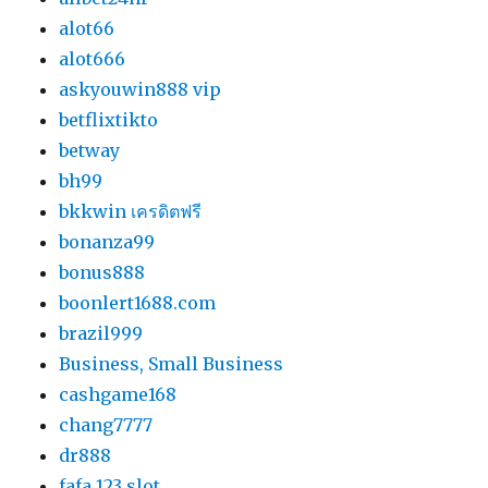
alot66
alot666
askyouwin888 vip
betflixtikto
betway
bh99
bkkwin เครดิตฟรี
bonanza99
bonus888
boonlert1688.com
brazil999
Business, Small Business
cashgame168
chang7777
dr888
fafa 123 slot