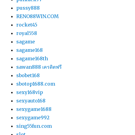
pussy888
RENO88WIN.COM
rocket45
royal558
sagame
sagame168
sagame168th
sawan888 เครดิตฟรี
sbobet168
sbotop1688.com
sexy168vip
sexyauto168
sexygame1688
sexygame992
sing55fun.com
slot