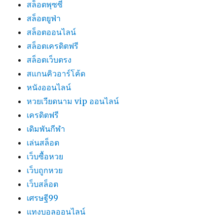
สล็อตพุซซี่
สล็อตยูฟ่า
สล็อตออนไลน์
สล็อตเครดิตฟรี
สล็อตเว็บตรง
สแกนคิวอาร์โค้ด
หนังออนไลน์
หวยเวียดนาม vip ออนไลน์
เครดิตฟรี
เดิมพันกีฬา
เล่นสล็อต
เว็บซื้อหวย
เว็บถูกหวย
เว็บสล็อต
เศรษฐี99
แทงบอลออนไลน์