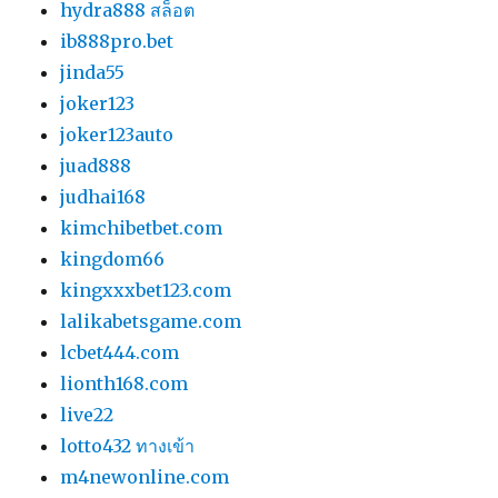
hydra888 สล็อต
ib888pro.bet
jinda55
joker123
joker123auto
juad888
judhai168
kimchibetbet.com
kingdom66
kingxxxbet123.com
lalikabetsgame.com
lcbet444.com
lionth168.com
live22
lotto432 ทางเข้า
m4newonline.com