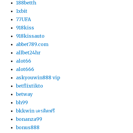
188betth
1xbit
77UFA
918kiss
918kissauto
abbet789.com
allbet24hr
alot66
alot666
askyouwin888 vip
betflixtikto
betway
bh99
bkkwin เครดิตฟรี
bonanza99
bonus888