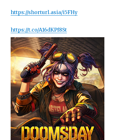
https://shorturl.asia/i5FHy
https://t.co/A16dKPf8St