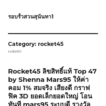
รอบรั้วสวนสุนันทา1
Category: rocket45
rocket45
Rocket45 ลิขสิทธิ์แท้ Top 47
by Shenna Mars95 ให้ค่า
คอม 1% สมจริง เสียงดี กราฟ
ฟิค 3D ยอดเล็กยอดใหญ่ โอน
ทันที mars95 ระบบดี รางวัล