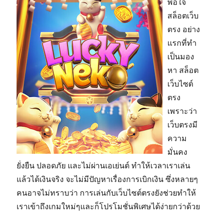
พอใจ
สล็อตเว็บ
ตรง อย่าง
แรกที่ทำ
เป็นมอง
หา สล็อต
เว็บไซต์
ตรง
เพราะว่า
เว็บตรงมี
ความ
มั่นคง
ยั่งยืน ปลอดภัย และไม่ผ่านเอเย่นต์ ทำให้เวลาเราเล่น
แล้วได้เงินจริง จะไม่มีปัญหาเรื่องการเบิกเงิน ซึ่งหลายๆ
คนอาจไม่ทราบว่า การเล่นกับเว็บไซต์ตรงยังช่วยทำให้
เราเข้าถึงเกมใหม่ๆและก็โปรโมชั่นพิเศษได้ง่ายกว่าด้วย