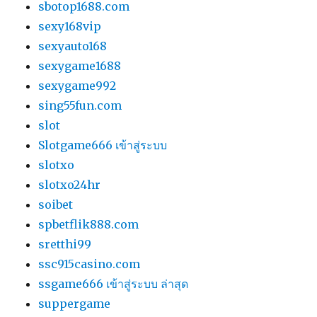
sbotop1688.com
sexy168vip
sexyauto168
sexygame1688
sexygame992
sing55fun.com
slot
Slotgame666 เข้าสู่ระบบ
slotxo
slotxo24hr
soibet
spbetflik888.com
sretthi99
ssc915casino.com
ssgame666 เข้าสู่ระบบ ล่าสุด
suppergame