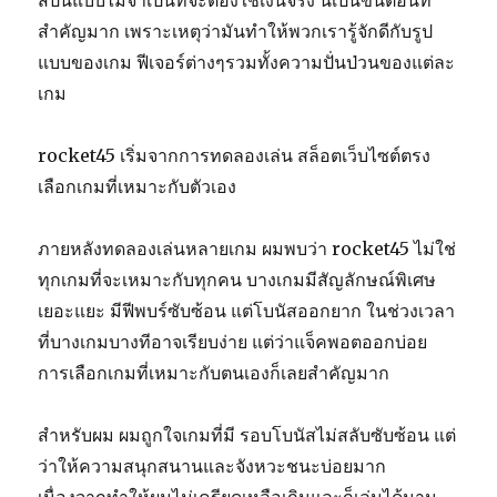
สปินแบบไม่จำเป็นที่จะต้องใช้เงินจริง นี่เป็นขั้นตอนที่
สำคัญมาก เพราะเหตุว่ามันทำให้พวกเรารู้จักดีกับรูป
แบบของเกม ฟีเจอร์ต่างๆรวมทั้งความปั่นป่วนของแต่ละ
เกม
rocket45 เริ่มจากการทดลองเล่น สล็อตเว็บไซต์ตรง
เลือกเกมที่เหมาะกับตัวเอง
ภายหลังทดลองเล่นหลายเกม ผมพบว่า rocket45 ไม่ใช่
ทุกเกมที่จะเหมาะกับทุกคน บางเกมมีสัญลักษณ์พิเศษ
เยอะแยะ มีฟีพบร์ซับซ้อน แต่โบนัสออกยาก ในช่วงเวลา
ที่บางเกมบางทีอาจเรียบง่าย แต่ว่าแจ็คพอตออกบ่อย
การเลือกเกมที่เหมาะกับตนเองก็เลยสำคัญมาก
สำหรับผม ผมถูกใจเกมที่มี รอบโบนัสไม่สลับซับซ้อน แต่
ว่าให้ความสนุกสนานและจังหวะชนะบ่อยมาก