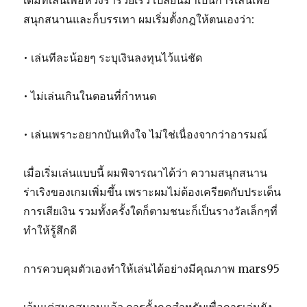
เดิมที่เล่นเพื่อหวังร่ำรวยเร็ว เปลี่ยนมาเป็นการเล่นเพื่อ
สนุกสนานและก็บรรเทา ผมเริ่มตั้งกฎให้ตนเองว่า:
• เล่นทีละน้อยๆ ระบุเงินลงทุนไว้แน่ชัด
• ไม่เล่นเกินในตอนที่กำหนด
• เล่นเพราะอยากบันเทิงใจ ไม่ใช่เนื่องจากว่าอารมณ์
เมื่อเริ่มเล่นแบบนี้ ผมพิจารณาได้ว่า ความสนุกสนาน
ร่าเริงของเกมเพิ่มขึ้น เพราะผมไม่ต้องเครียดกับประเด็น
การเสียเงิน รวมทั้งครั้งใดก็ตามชนะก็เป็นรางวัลเล็กๆที่
ทำให้รู้สึกดี
การควบคุมตัวเองทำให้เล่นได้อย่างมีคุณภาพ mars95