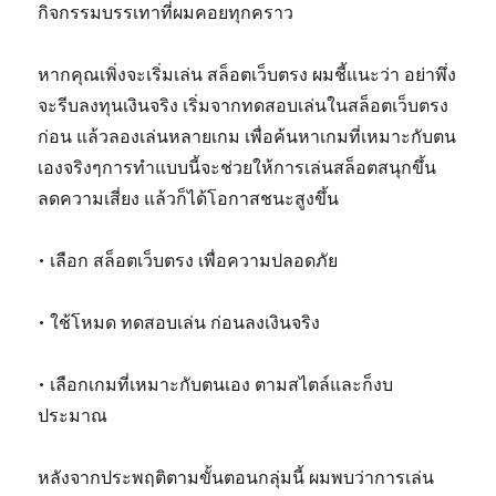
กิจกรรมบรรเทาที่ผมคอยทุกคราว
หากคุณเพิ่งจะเริ่มเล่น สล็อตเว็บตรง ผมชี้แนะว่า อย่าพึ่ง
จะรีบลงทุนเงินจริง เริ่มจากทดสอบเล่นในสล็อตเว็บตรง
ก่อน แล้วลองเล่นหลายเกม เพื่อค้นหาเกมที่เหมาะกับตน
เองจริงๆการทำแบบนี้จะช่วยให้การเล่นสล็อตสนุกขึ้น
ลดความเสี่ยง แล้วก็ได้โอกาสชนะสูงขึ้น
• เลือก สล็อตเว็บตรง เพื่อความปลอดภัย
• ใช้โหมด ทดสอบเล่น ก่อนลงเงินจริง
• เลือกเกมที่เหมาะกับตนเอง ตามสไตล์และก็งบ
ประมาณ
หลังจากประพฤติตามขั้นตอนกลุ่มนี้ ผมพบว่าการเล่น