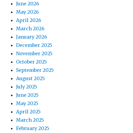
ดี
June 2026
กราฟ
May 2026
ฟิค
April 2026
3D
ยอด
March 2026
เล็ก
January 2026
ยอด
December 2025
ใหญ่
โอน
November 2025
ทันที
October 2025
mars95
September 2025
ระบบ
ดี
August 2025
รางวัล
July 2025
ไม่
June 2025
อั้น
7
May 2025
ก.พ.
April 2025
2025
March 2025
February 2025