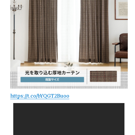
https://t.co/bYQGT2Buoo