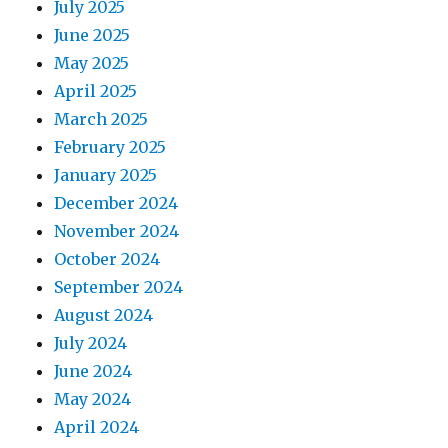
July 2025
สล็อต
June 2025
สมัคร
ครั้ง
May 2025
เดียว
April 2025
เล่น
March 2025
ได้
ทุก
February 2025
ค่าย
January 2025
ไม่
December 2024
ต้อง
โยก
November 2024
เงิน
October 2024
Top
September 2024
26
by
August 2024
Brittney
July 2024
Okc4
June 2024
17
กุมภาพันธ์
May 2024
68
April 2024