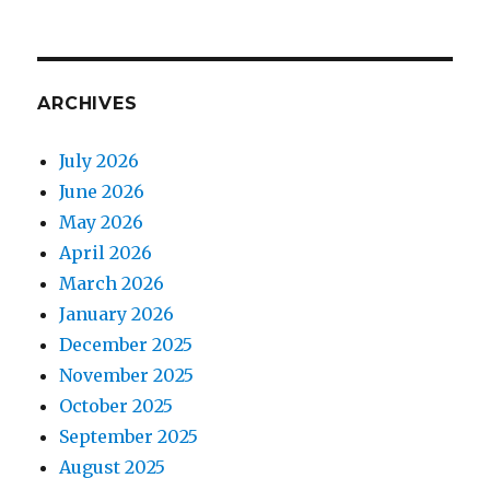
เงิน
แรง
กว่า
เว็บ
ทั่วไป
ARCHIVES
ภาพ
สี
July 2026
เสียง
คม
June 2026
ชัด
May 2026
3D
April 2026
เงิน
ชัวร์
March 2026
ไม่มี
January 2026
โกง
December 2025
กด
รับ
November 2025
เครดิต
October 2025
ฟรี
September 2025
ออ
โต้
August 2025
สูตร