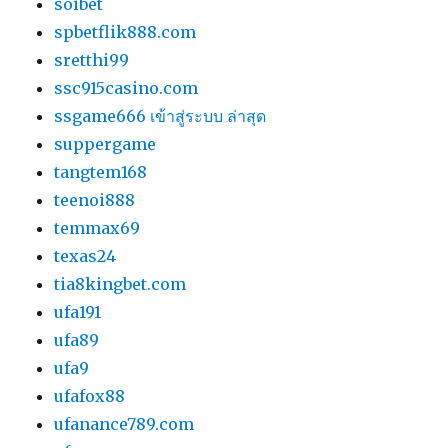
soibet
spbetflik888.com
sretthi99
ssc915casino.com
ssgame666 เข้าสู่ระบบ ล่าสุด
suppergame
tangtem168
teenoi888
temmax69
texas24
tia8kingbet.com
ufa191
ufa89
ufa9
ufafox88
ufanance789.com