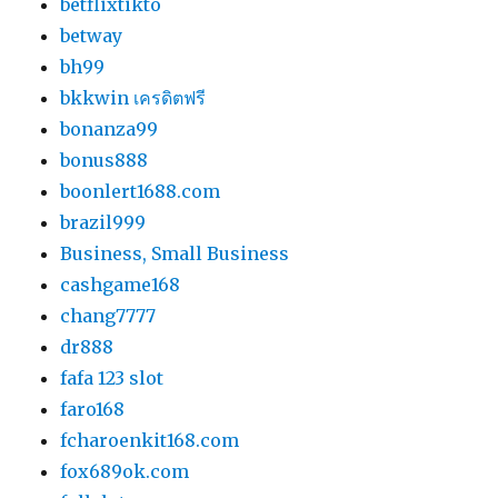
betflixtikto
betway
bh99
bkkwin เครดิตฟรี
bonanza99
bonus888
boonlert1688.com
brazil999
Business, Small Business
cashgame168
chang7777
dr888
fafa 123 slot
faro168
fcharoenkit168.com
fox689ok.com