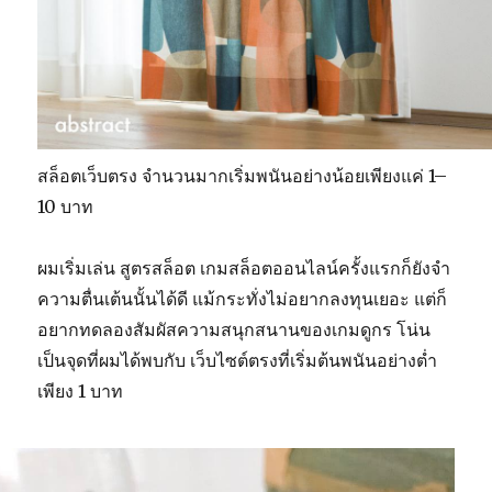
สล็อตเว็บตรง จำนวนมากเริ่มพนันอย่างน้อยเพียงแค่ 1–
10 บาท
ผมเริ่มเล่น สูตรสล็อต เกมสล็อตออนไลน์ครั้งแรกก็ยังจำ
ความตื่นเต้นนั้นได้ดี แม้กระทั่งไม่อยากลงทุนเยอะ แต่ก็
อยากทดลองสัมผัสความสนุกสนานของเกมดูกร โน่น
เป็นจุดที่ผมได้พบกับ เว็บไซต์ตรงที่เริ่มต้นพนันอย่างต่ำ
เพียง 1 บาท