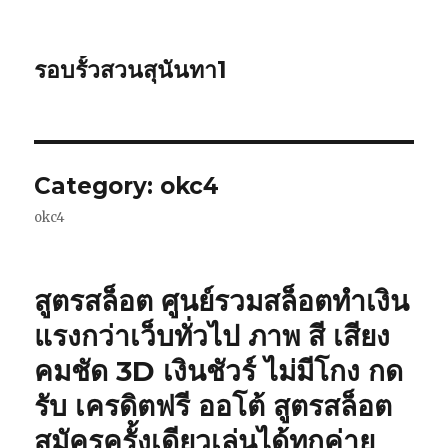
รอบรั้วสวนสุนันทา1
Category: okc4
okc4
สูตรสล็อต ศูนย์รวมสล็อตทำเงิน
แรงกว่าเว็บทั่วไป ภาพ สี เสียง
คมชัด 3D เงินชัวร์ ไม่มีโกง กด
รับ เครดิตฟรี ออโต้ สูตรสล็อต
สมัครครั้งเดียวเล่นได้ทุกค่าย