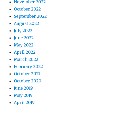
November 2022
October 2022
September 2022
August 2022
July 2022
June 2022
May 2022
April 2022
March 2022
February 2022
October 2021
October 2020
June 2019
May 2019
April 2019