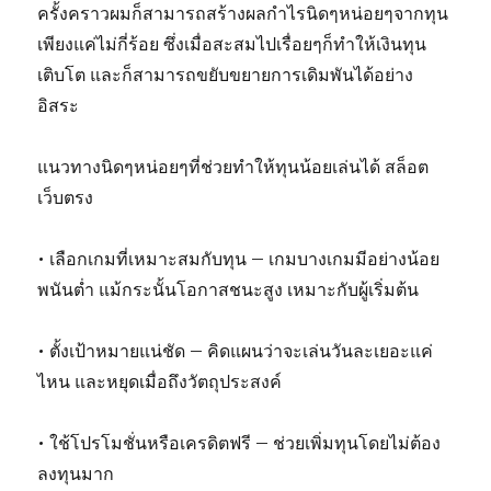
ครั้งคราวผมก็สามารถสร้างผลกำไรนิดๆหน่อยๆจากทุน
เพียงแค่ไม่กี่ร้อย ซึ่งเมื่อสะสมไปเรื่อยๆก็ทำให้เงินทุน
เติบโต และก็สามารถขยับขยายการเดิมพันได้อย่าง
อิสระ
แนวทางนิดๆหน่อยๆที่ช่วยทำให้ทุนน้อยเล่นได้ สล็อต
เว็บตรง
• เลือกเกมที่เหมาะสมกับทุน – เกมบางเกมมีอย่างน้อย
พนันต่ำ แม้กระนั้นโอกาสชนะสูง เหมาะกับผู้เริ่มต้น
• ตั้งเป้าหมายแน่ชัด – คิดแผนว่าจะเล่นวันละเยอะแค่
ไหน และหยุดเมื่อถึงวัตถุประสงค์
• ใช้โปรโมชั่นหรือเครดิตฟรี – ช่วยเพิ่มทุนโดยไม่ต้อง
ลงทุนมาก