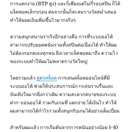
การแตกง่าย (RTP สูง) และก็เพียงแต่ไม่กี่รอบสปิน ก็ได้
แจ็คพอตเล็กๆก่อน ต่อจากนั้นก็สะสมรางวัลสม่ำเสมอ
ทำให้ยอดเงินเพิ่มขึ้นไวมากจริงๆ
ความสนุกสนานร่าเริงอีกอย่างคือ การที่ระบบออโต้
สามารถปรับยอดพนันรวมทั้งสปินต่อเนื่องได้ ทำให้ผม
ไม่ต้องรอกดเองทุกหน ยิ่งเวลาแจ็คพอตมาถึง ความไว
ของระบบทำให้ผมไม่พลาดรางวัลใหญ่
โดยรวมแล้ว
สูตรสล็อต
การเล่นสล็อตออนไลน์ที่มี
ระบบออโต้ ช่วยให้ประสบการณ์การเล่นราบรื่นและ
บันเทิงใจมากยิ่งกว่าเดิม ความสะดวกสบายของระบบ
ฝาก-ถอนออโต้ รวมกับเกมที่ แตกง่าย ได้เงินไว ทำให้
ผมสามารถได้กำไรรวมทั้งสนุกกับเกมได้อย่างเต็มเปี่ยม
สำหรับผมแล้ว การเริ่มต้นจากการพนันอย่างน้อย 1–10