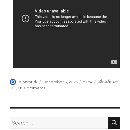
Author
elonmusk
Posted
December 3, 2025
Categories
okc4
Tags
สล็อตเว็บตรง
on
1,185 Comments
on
สูตร
สล็อต
ศูนย์
รวม
สล็อต
SE
Search
ทำ
for: