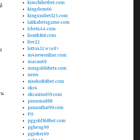
kimchibetbet.com
ห้
kingdom66
kingxxxbet123.com
lalikabetsgame.com
lcbet444.com
lionth168.com
live22
lotto432 ทางเข้า
ย
m4newonline.com
macau69
mmgoldsbets.com
news
niseko168bet.com
okc4
่น
okcasino159.com
panama888
pananthai99.com
PG
pggold168bet.com
pgheng99
pgjoker69