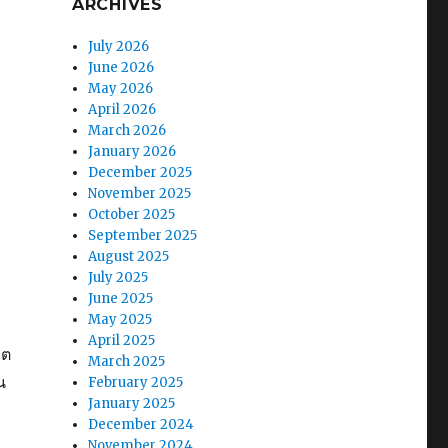
ARCHIVES
July 2026
June 2026
May 2026
April 2026
March 2026
January 2026
December 2025
November 2025
October 2025
September 2025
August 2025
July 2025
June 2025
May 2025
April 2025
อต
March 2025
น
February 2025
January 2025
December 2024
November 2024