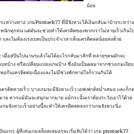
น้อย
ยระหว่างทาง: เกมPuntaek77 ที่มีจังหวะได้เงินกลับมาบ้างระหว่าง
ตกหนักทุกหน แต่มันจะช่วยทำให้เครดิตของพวกเราไม่หายเร็วเกินไ
่า และไม่ต้องเร่งเบทเป็นประจำเวลาเห็นเครดิตลดน้อยลงด้วย
ว: เมื่อสปินไปนานๆแล้วไม่ได้อะไรกลับมาสักที หลายๆคนมักจะ
มเบทบ้าง หรือเปลี่ยนแปลงเกมบ้าง ซึ่งมันเป็นผลมาจากช่วงเกมเงียบ
พอกินเครดิตต่อเนื่องและไม่มีช่วงพักหายใจก็รวนกันได้
้เครดิตหายเร็ว: บางเกมจะมีจังหวะเร็ว เอฟเฟกต์สม่ำเสมอ และก็ก
มาย หากแม้มันจะสนุกมากมาย แม้กระนั้นเราต้องระวังเอาไว้ด้วย
าเกมจังหวะเร็วอย่างนี้จะทำให้เครดิตลดลงกว่าเกมจังหวะนิ่ง
ินแรก: ผู้ที่เล่นเกมสล็อตเสมอๆจะเริ่มจับได้ว่า เกม puntaek77