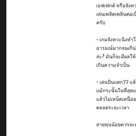
เอฟเฟกต์ หรือจังหว
เล่นเพลิดเพลินต่อเ
ครับ
• เกมจังหวะนิ่งท
อารมณ์มากจนเกินไป
ล่ะ? มันก็จะมีผลให
เกินความจำเป็น
• เล่นปั่นแตก77 แ
แม้กระนั้นในที่สุด
แล้วไม่เหน็ดเหนื่อ
ตลอดระยะเวลา
สายทุนน้อยควรจะเล