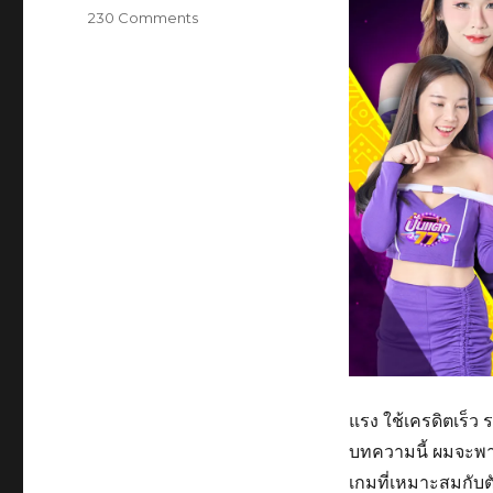
230 Comments
on
Puntaek77
สล็อต
แตก
ง่าย
ล่าสุด
รวม
เกม
ฮิต
ทดลอง
เล่น
ได้
พร้อม
โปร
โม
ชั่น
เครดิต
ฟรี
แรง ใช้เครดิตเร็ว ร
17
บทความนี้ ผมจะพา
MAY
69
เกมที่เหมาะสมกับตั