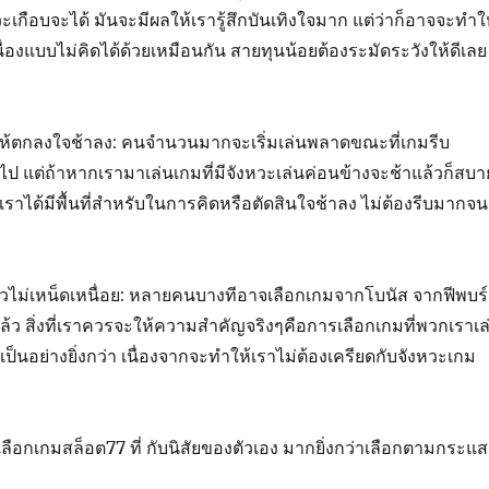
ะเกือบจะได้ มันจะมีผลให้เรารู้สึกบันเทิงใจมาก แต่ว่าก็อาจจะทำใ
นื่องแบบไม่คิดได้ด้วยเหมือนกัน สายทุนน้อยต้องระมัดระวังให้ดีเลย
ำให้ตกลงใจช้าลง: คนจำนวนมากจะเริ่มเล่นพลาดขณะที่เกมรีบ
 แต่ถ้าหากเรามาเล่นเกมที่มีจังหวะเล่นค่อนข้างจะช้าแล้วก็สบา
้เราได้มีพื้นที่สำหรับในการคิดหรือตัดสินใจช้าลง ไม่ต้องรีบมากจน
ล้วไม่เหน็ดเหนื่อย: หลายคนบางทีอาจเลือกเกมจากโบนัส จากฟีพบร์
แล้ว สิ่งที่เราควรจะให้ความสำคัญจริงๆคือการเลือกเกมที่พวกเราเล
ยเป็นอย่างยิ่งกว่า เนื่องจากจะทำให้เราไม่ต้องเครียดกับจังหวะเกม
ือกเกมสล็อต77 ที่ กับนิสัยของตัวเอง มากยิ่งกว่าเลือกตามกระแส