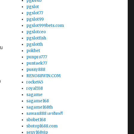
pgk44b
pgslot
pgslot77
pgslot99
pgslot999bets.com
pgslotceo
pgslotfish
pgslotth
ับ
pokbet
punpro777
puntaek77
pussy888
RENO88WIN.COM
ก
rocket45
royal558
sagame
sagame168
sagame168th
sawan888 เครดิตฟรี
sbobet168
sbotop1688.com
sexy168vip