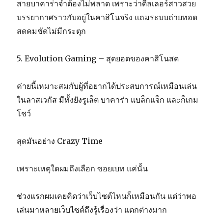
สายบาคาร่าจำต้องไม่พลาด เพราะว่าดีลเลอร์สาวสวย
บรรยากาศราวกับอยู่ในคาสิโนจริง แถมระบบถ่ายทอด
สดคมชัดไม่มีกระตุก
5. Evolution Gaming – สุดยอดของคาสิโนสด
ค่ายนี้เหมาะสมกับผู้ที่อยากได้ประสบการณ์เหมือนเล่น
ในลาสเวกัส มีทั้งยังรูเล็ต บาคาร่า แบล็กแจ็ก และก็เกม
โชว์
สุดมันอย่าง Crazy Time
เพราะเหตุใดผมถึงเลือก ซอยเบท แค่นั้น
ช่วงแรกผมเคยคิดว่าเว็บไซต์ไหนก็เหมือนกัน แต่ว่าพอ
เล่นมาหลายเว็บไซต์ถึงรู้เรื่องว่า แตกต่างมาก