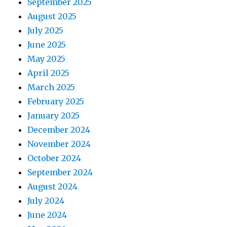
September 2025
อรี่
ยิง
August 2025
ปลา
July 2025
เกม
June 2025
โต๊ะ
คา
May 2025
สิ
April 2025
โนสด
March 2025
เว็บ
พนัน
February 2025
เชื่อ
January 2025
ถือ
December 2024
ได้
ไม่มี
November 2024
โกง
October 2024
Top
September 2024
94
by
August 2024
Rosella
July 2024
June 2024