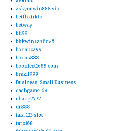
alot666
askyouwin888 vip
betflixtikto
betway
bh99
bkkwin เครดิตฟรี
bonanza99
bonus888
boonlert1688.com
brazil999
Business, Small Business
cashgame168
chang7777
dr888
fafa 123 slot
faro168