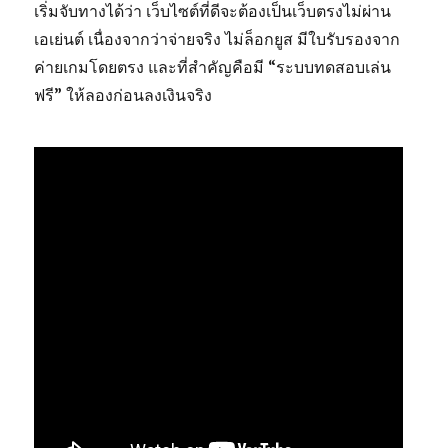
เริ่มจับทางได้ว่า เว็บไซต์ที่ดีจะต้องเป็นเว็บตรงไม่ผ่าน
เอเย่นต์ เนื่องจากว่าจ่ายจริง ไม่ล็อกยูส มีใบรับรองจาก
ค่ายเกมโดยตรง และที่สำคัญคือมี “ระบบทดสอบเล่น
ฟรี” ให้ลองก่อนลงเงินจริง