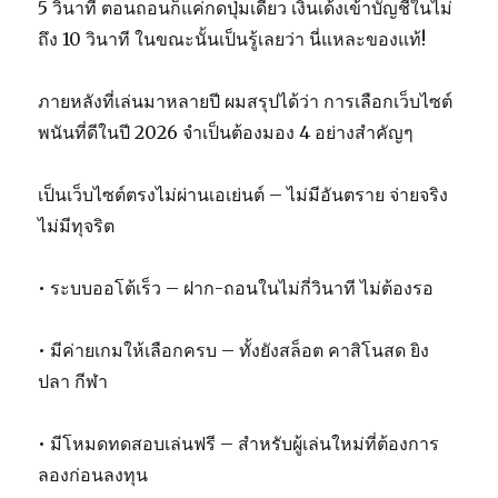
5 วินาที ตอนถอนก็แค่กดปุ่มเดียว เงินเด้งเข้าบัญชีในไม่
ถึง 10 วินาที ในขณะนั้นเป็นรู้เลยว่า นี่แหละของแท้!
ภายหลังที่เล่นมาหลายปี ผมสรุปได้ว่า การเลือกเว็บไซต์
พนันที่ดีในปี 2026 จำเป็นต้องมอง 4 อย่างสำคัญๆ
เป็นเว็บไซต์ตรงไม่ผ่านเอเย่นต์ – ไม่มีอันตราย จ่ายจริง
ไม่มีทุจริต
• ระบบออโต้เร็ว – ฝาก-ถอนในไม่กี่วินาที ไม่ต้องรอ
• มีค่ายเกมให้เลือกครบ – ทั้งยังสล็อต คาสิโนสด ยิง
ปลา กีฬา
• มีโหมดทดสอบเล่นฟรี – สำหรับผู้เล่นใหม่ที่ต้องการ
ลองก่อนลงทุน