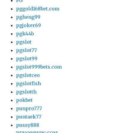
PG
pggold168bet.com
pgheng99
pgjoker69
pgk44b
pgslot
pgslot77
pgslot99
pgslot999bets.com
pgslotceo
pgslotfish
pgslotth
pokbet
punpro777
puntaek77
pussy888