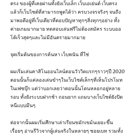
ตรง ของผู้ที่เคยผ่านทั้งยังเว็บเล็ก เว็บเอเย่นต์ เว็บตรง
แล้วก็เว็บไซต์ที่สามารถพูดได้ว่า ครบวงจรจริงๆ จนถึง
มาพอดีอยู่ที่เว็บเดียวที่ตอบปัญหาทุกๆสิ่งทุกๆอย่าง ทั้ง
ค่ายเกมมากมาย ทดสอบเล่นฟรีไม่ต้องสมัคร ระบบออ
โต้เร็วสุดๆและไม่มีอันตรายมากมาย
จุดเริ่มต้นของการค้นหา เว็บพนัน ที่ใช่
ผมเริ่มเล่นคาสิโนออนไลน์ตอนวัววิดแรกๆราวๆปี 2020
ตอนนั้นก็แค่ลองเล่นขำๆในเว็บไซต์เล็กๆที่เห็นโปรโมท
ในเฟซบุ๊ก แต่ว่าบอกเลยว่าตอนนั้นโดนหลอกอยู่หลาย
รอบ ทั้งยังระบบฝากช้า ถอนยาก แถมบางเว็บไซต์ยังปิด
หนีแบบมึนๆ
ต่อจากนั้นผมเริ่มศึกษาเล่าเรียนขมักเขม้นเยอะขึ้น
เรื่อยๆ อ่านรีวิวจากผู้เล่นจริงในหลายๆ ซอยเบท รวมทั้ง