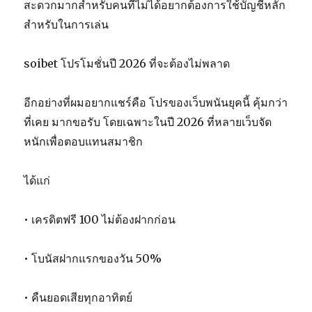
สะดวกมากสำหรับคนที่ไม่ได้อยากต้องการใช้บัญชีหลัก
สำหรับในการเล่น
soibet โปรโมชั่นปี 2026 ที่จะต้องไม่พลาด
อีกอย่างที่ผมอยากแชร์คือ โปรของเว็บพนันยุคนี้ คุ้มกว่า
ที่เคย มากขอรับ โดยเฉพาะในปี 2026 ที่หลายเว็บจัด
หนักเพื่อตอบแทนสมาชิก
ได้แก่
• เครดิตฟรี 100 ไม่ต้องฝากก่อน
• โบนัสฝากแรกของวัน 50%
• คืนยอดเสียทุกอาทิตย์