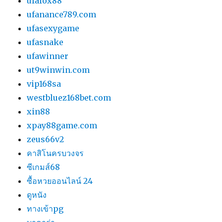
ufafox88
ufanance789.com
ufasexygame
ufasnake
ufawinner
ut9winwin.com
vip168sa
westbluez168bet.com
xin88
xpay88game.com
zeus66v2
คาสิโนครบวงจร
ซีเกมส์68
ซื้อหวยออนไลน์ 24
ดูหนัง
ทางเข้าpg