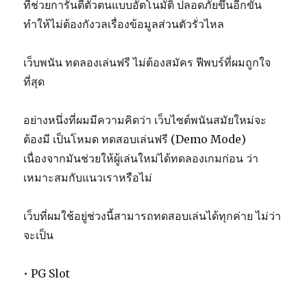
ที่ช่วยการันตีตัวตนแบบอัตโนมัติ ปลอดภัยขึ้นอีกขั้น
ทำให้ไม่ต้องกังวลเรื่องข้อมูลส่วนตัวรั่วไหล
เว็บพนัน ทดลองเล่นฟรี ไม่ต้องสมัคร ฟีพบร์ที่ผมถูกใจ
ที่สุด
อย่างหนึ่งที่ผมมีความคิดว่า เว็บไซต์พนันสมัยใหม่จะ
ต้องมี เป็นโหมด ทดสอบเล่นฟรี (Demo Mode)
เนื่องจากมันช่วยให้ผู้เล่นใหม่ได้ทดลองเกมก่อน ว่า
เหมาะสมกับแนวเราหรือไม่
เว็บที่ผมใช้อยู่ช่วงนี้สามารถทดสอบเล่นได้ทุกค่าย ไม่ว่า
จะเป็น
• PG Slot