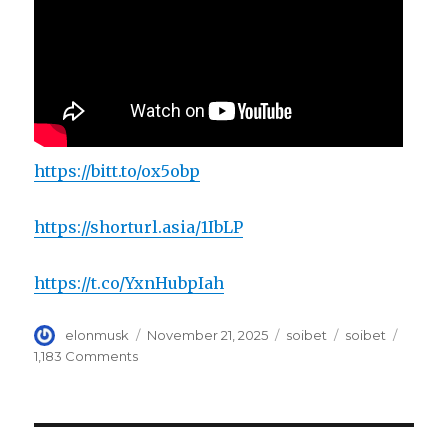
https://bitt.to/ox5obp
https://shorturl.asia/1IbLP
https://t.co/YxnHubpIah
Author
elonmusk
Posted
November 21, 2025
Categories
soibet
Tags
soibet
on
1,183 Comments
on
Soibet
soibet
12
NOV