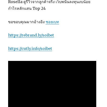
Rosella ดูรีวิวจากลูกค้าจริง เว็บพนันลงทุนงบน้อย
กำไรหลักแสน Top 24
ขอขอบคุณมากอ้างอิง
ซอยเบท
https://rebrand.ly/soibet
https://cutly.info/soibet