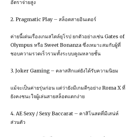
อัตราจ่ายสูง
2. Pragmatic Play – สล็อตสายอินเตอร์
ค่ายนี้เด่นเรื่องเกมสไตล์ยุโรป ยกตัวอย่างเช่น Gates of
Olympus หรือ Sweet Bonanza ซึ่งเหมาะสมกับผู้ที่
ชอบความรวดเร็วรวมทั้งระบบคูณหลายชั้น
3. Joker Gaming – คลาสสิกแต่ยังได้รับความนิยม
แม้จะเป็นค่ายรุ่นก่อน แต่ว่ายังมีเกมดีๆอย่าง Roma X ที่
ยังคงชนะใจผู้เล่นสายสล็อตแตกง่าย
4. AE Sexy / Sexy Baccarat – คาสิโนสดที่มีเสน่ห์
ส่วนตัว