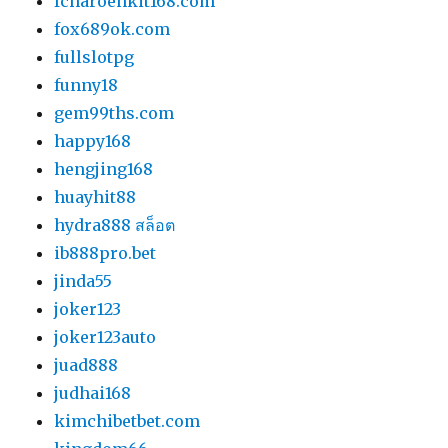
fcharoenkit168.com
fox689ok.com
fullslotpg
funny18
gem99ths.com
happy168
hengjing168
huayhit88
hydra888 สล็อต
ib888pro.bet
jinda55
joker123
joker123auto
juad888
judhai168
kimchibetbet.com