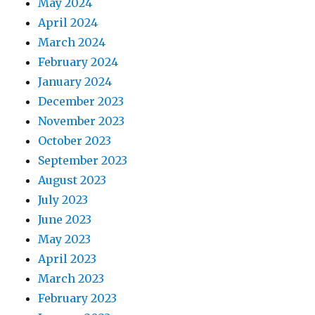
May 2024
April 2024
March 2024
February 2024
January 2024
December 2023
November 2023
October 2023
September 2023
August 2023
July 2023
June 2023
May 2023
April 2023
March 2023
February 2023