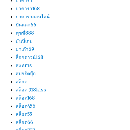
บาคาร่า
บาคาร่า168
บาคาร่าออนไลน์
ปั่นแตก66
พุซซี่888
มันนี่เกม
มาเก๊า69
ล็อกดาวน์168
ส่ง sms
สปอร์ตบุ๊ก
สล็อต
สล็อต 918kiss
สล็อต168
สล็อต456
สล็อต55
สล็อต66