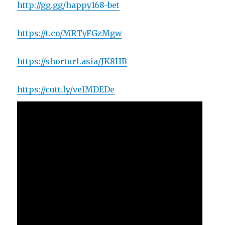
http://gg.gg/happy168-bet
https://t.co/MRTyFGzMgw
https://shorturl.asia/JK8HB
https://cutt.ly/veIMDEDe