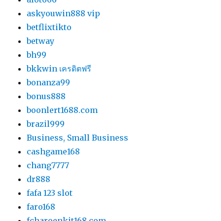
askyouwin888 vip
betflixtikto
betway
bh99
bkkwin เครดิตฟรี
bonanza99
bonus888
boonlert1688.com
brazil999
Business, Small Business
cashgame168
chang7777
dr888
fafa 123 slot
faro168
fcharoenkit168.com