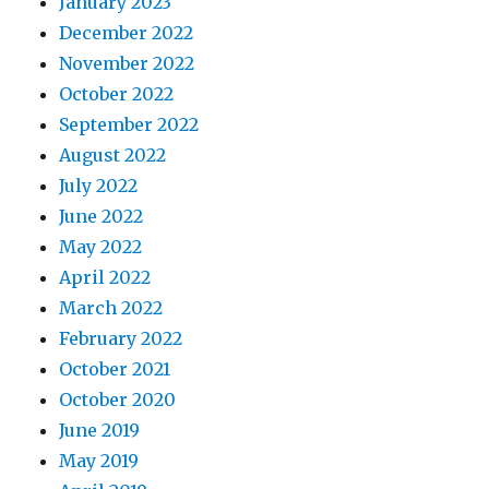
January 2023
December 2022
November 2022
October 2022
September 2022
August 2022
July 2022
June 2022
May 2022
April 2022
March 2022
February 2022
October 2021
October 2020
June 2019
May 2019