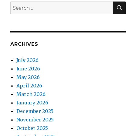
SE
Search
for:
ARCHIVES
July 2026
June 2026
May 2026
April 2026
March 2026
January 2026
December 2025
November 2025
October 2025