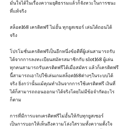
มั่นใจได้ในเรื่องความยุติธรรมแล้วก็จังหวะในการชนะ
ที่แท้จริง
สล็อต168 เครดิตฟรี ไม่อั้น ทุกยูสเซอร์ เล่นได้ถอนได้
จริง
โปรโมชั่นเครดิตฟรีเป็นอีกหนึ่งข้อดีที่ผู้เล่นสามารถรับ
ได้จากการลงทะเบียนสมัครสมาชิกกับ slot168 ผู้เล่น
ทุกคนสามารถรับเครดิตฟรีได้เมื่อสมัคร แล้วก็เครดิตฟรี
นี้สามารถเอาไปใช้เล่นเกมสล็อต168ต่างๆในระบบได้
จริง ยิ่งกว่านั้นแม้คุณทำเงินจากการใช้เครดิตฟรี เงินที่
ได้ก็สามารถถอนออกมาได้จริงโดยไม่มีข้อจำกัดอะไร
ก็ตาม
การที่มีการแจกเครดิตฟรีไม่อั้นให้กับทุกยูสเซอร์
เป็นการบอกให้เห็นถึงความโล่งใสรวมทั้งความตั้งใจ