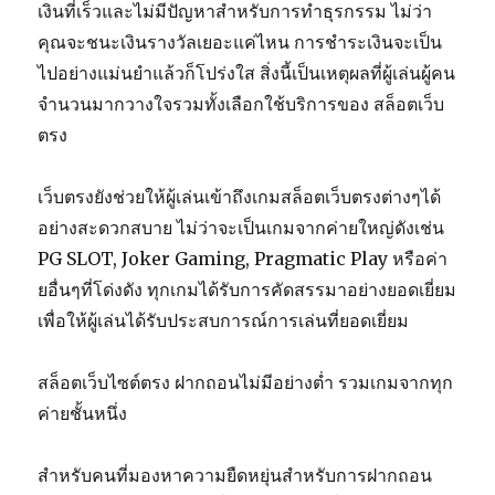
เงินที่เร็วและไม่มีปัญหาสำหรับการทำธุรกรรม ไม่ว่า
คุณจะชนะเงินรางวัลเยอะแค่ไหน การชำระเงินจะเป็น
ไปอย่างแม่นยำแล้วก็โปร่งใส สิ่งนี้เป็นเหตุผลที่ผู้เล่นผู้คน
จำนวนมากวางใจรวมทั้งเลือกใช้บริการของ สล็อตเว็บ
ตรง
เว็บตรงยังช่วยให้ผู้เล่นเข้าถึงเกมสล็อตเว็บตรงต่างๆได้
อย่างสะดวกสบาย ไม่ว่าจะเป็นเกมจากค่ายใหญ่ดังเช่น
PG SLOT, Joker Gaming, Pragmatic Play หรือค่า
ยอื่นๆที่โด่งดัง ทุกเกมได้รับการคัดสรรมาอย่างยอดเยี่ยม
เพื่อให้ผู้เล่นได้รับประสบการณ์การเล่นที่ยอดเยี่ยม
สล็อตเว็บไซต์ตรง ฝากถอนไม่มีอย่างต่ำ รวมเกมจากทุก
ค่ายชั้นหนึ่ง
สำหรับคนที่มองหาความยืดหยุ่นสำหรับการฝากถอน