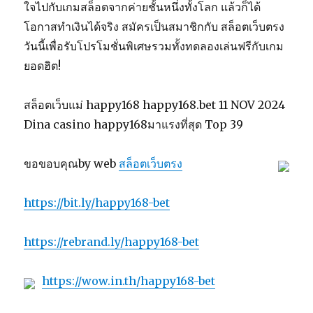
ใจไปกับเกมสล็อตจากค่ายชั้นหนึ่งทั้งโลก แล้วก็ได้
โอกาสทำเงินได้จริง สมัครเป็นสมาชิกกับ สล็อตเว็บตรง
วันนี้เพื่อรับโปรโมชั่นพิเศษรวมทั้งทดลองเล่นฟรีกับเกม
ยอดฮิต!
สล็อตเว็บแม่ happy168 happy168.bet 11 NOV 2024
Dina casino happy168มาแรงที่สุด Top 39
ขอขอบคุณby web
สล็อตเว็บตรง
https://bit.ly/happy168-bet
https://rebrand.ly/happy168-bet
https://wow.in.th/happy168-bet