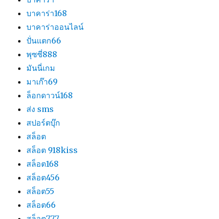
บาคาร่า168
บาคาร่าออนไลน์
ปั่นแตก66
พุซซี่888
มันนี่เกม
มาเก๊า69
ล็อกดาวน์168
ส่ง sms
สปอร์ตบุ๊ก
สล็อต
สล็อต 918kiss
สล็อต168
สล็อต456
สล็อต55
สล็อต66
สล็อต777