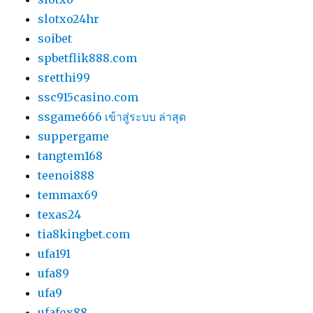
slotxo24hr
soibet
spbetflik888.com
sretthi99
ssc915casino.com
ssgame666 เข้าสู่ระบบ ล่าสุด
suppergame
tangtem168
teenoi888
temmax69
texas24
tia8kingbet.com
ufa191
ufa89
ufa9
ufafox88