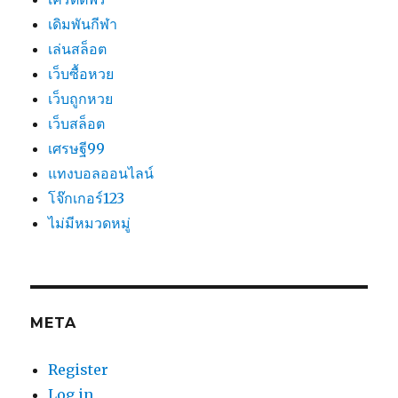
เดิมพันกีฬา
เล่นสล็อต
เว็บซื้อหวย
เว็บถูกหวย
เว็บสล็อต
เศรษฐี99
แทงบอลออนไลน์
โจ๊กเกอร์123
ไม่มีหมวดหมู่
META
Register
Log in