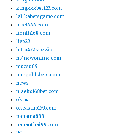
kingxxxbet123.com
lalikabetsgame.com
lcbet444.com
lionth168.com
live22
lotto432 ทางเข้า
m4newonline.com
macau69
mmgoldsbets.com
news
niseko168bet.com
okc4
okcasino159.com
panama888
pananthai99.com
PG