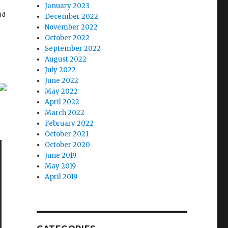
January 2023
าง
December 2022
November 2022
October 2022
September 2022
August 2022
July 2022
June 2022
May 2022
April 2022
March 2022
February 2022
October 2021
October 2020
June 2019
May 2019
April 2019