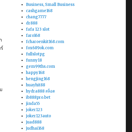
Business, Small Business
cashgame168
chang7777
dr888
fafa 123 slot
faro168
ก
fcharoenkit168.com
ร์
fox689ok.com
fullslotpg
funny18
gem99ths.com
happy168
hengjing168
huayhit88
โบ
hydra888 สล็อต
ib888pro.bet
jinda55
joker123
joker123auto
juad888
judhai168