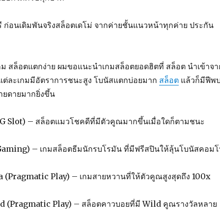
 ก่อนเดิมพันจริงสล็อตเดโม่ จากค่ายชั้นแนวหน้าทุกค่าย ประกัน
เกม สล็อตแตกง่าย ผมขอแนะนำเกมสล็อตยอดฮิตที่ สล็อต นำเข้าจา
่งแต่ละเกมมีอัตราการชนะสูง โบนัสแตกบ่อยมาก
สล็อต
แล้วก็มีฟีพบ
่ายดายมากยิ่งขึ้น
 Slot) – สล็อตแมวโชคดีที่มีตัวคูณมากขึ้นเมื่อใดก็ตามชนะ
aming) – เกมสล็อตธีมนักรบโรมัน ที่มีฟรีสปินให้ลุ้นโบนัสคอม
 (Pragmatic Play) – เกมสายหวานที่ให้ตัวคูณสูงสุดถึง 100x
d (Pragmatic Play) – สล็อตคาวบอยที่มี Wild คูณรางวัลหลาย