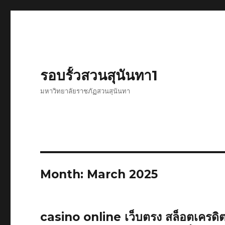
รอบรั้วสวนสุนันทา1
มหาวิทยาลัยราชภัฏสวนสุนันทา
Month: March 2025
casino online เว็บตรง สล็อตเครดิ