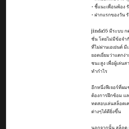
• ชี้แนะเพื่อนพ้อ
• ฝากแรกของวัน รั
jinda55 มีระบบ กด
ชั่น โดยไม่มีข้อจำก
ที่ไม่ผ่านเอเย่นต์
ยอดเยี่ยมว่าแตกง่า
ชนะสูง เพื่อผู้เล
ทำกำไร
อีกหนึ่งฟีเจอร์ที่
ต้องการฝึกซ้อม แล
ทดสอบเล่นสล็อตเคร
ต่างๆได้ดียิ่งขึ้น
นอกจากนั้น สล็อต ย