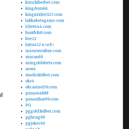
kimchibetbet.com
kingdom66
kingxxxbet123.com
lalikabetsgame.com
lcbet444.com
lionth168.com
live22
lotto432 ทางเข้า
m4newonline.com
macau69
mmgoldsbets.com
news
niseko168bet.com
okc4
okcasino159.com
panama888
ี่
pananthai99.com
PG
pggold168bet.com
pgheng99
pgjoker69