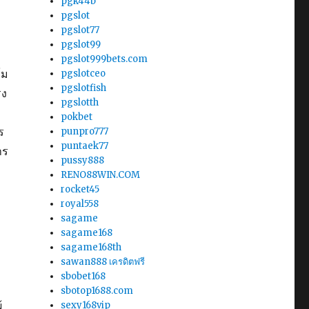
pgk44b
pgslot
pgslot77
pgslot99
pgslot999bets.com
โม
pgslotceo
pgslotfish
รง
pgslotth
pokbet
ร
punpro777
puntaek77
าร
pussy888
RENO88WIN.COM
rocket45
royal558
sagame
sagame168
sagame168th
sawan888 เครดิตฟรี
sbobet168
sbotop1688.com
้
sexy168vip