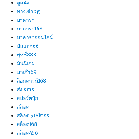
ดูหนัง
ทางเข้าpg
บาคาร่า
บาคาร่า168
บาคาร่าออนไลน์
ปั่นแตก66
พุซซี่888
มันนี่เกม
มาเก๊า69
ล็อกดาวน์168
ส่ง sms
สปอร์ตบุ๊ก
สล็อต
สล็อต 918kiss
สล็อต168
สล็อต456