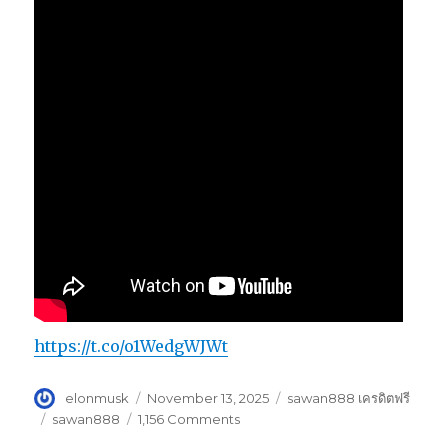
https://t.co/o1WedgWJWt
Author
elonmusk
Posted
November 13, 2025
Categories
sawan888 เครดิตฟรี
on
Tags
sawan888
1,156 Comments
on
Sawan888