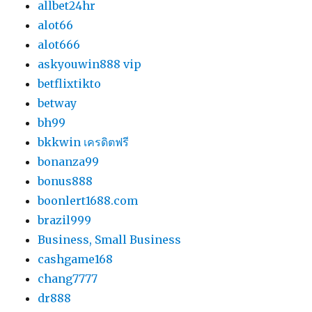
allbet24hr
alot66
alot666
askyouwin888 vip
betflixtikto
betway
bh99
bkkwin เครดิตฟรี
bonanza99
bonus888
boonlert1688.com
brazil999
Business, Small Business
cashgame168
chang7777
dr888