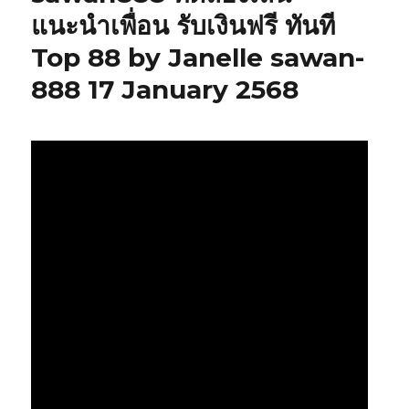
แนะนำเพื่อน รับเงินฟรี ทันที
Top 88 by Janelle sawan-
888 17 January 2568