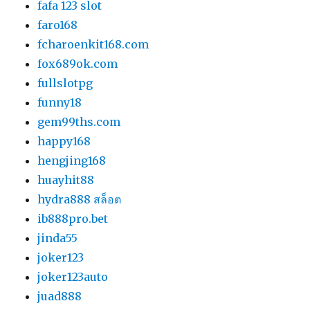
fafa 123 slot
faro168
fcharoenkit168.com
fox689ok.com
fullslotpg
funny18
gem99ths.com
happy168
hengjing168
huayhit88
hydra888 สล็อต
ib888pro.bet
jinda55
joker123
joker123auto
juad888