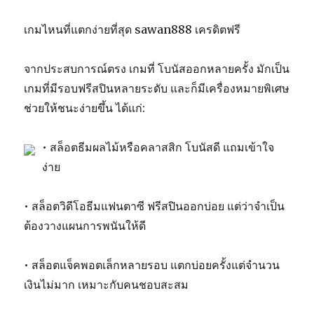
เกมไหนที่แตกง่ายที่สุด sawan888 เครดิตฟรี
จากประสบการณ์ตรง เกมที่ โบนัสออกหลายครั้ง มักเป็น
เกมที่มีรอบฟรีสปินหลายระดับ และก็มีเครื่องหมายพิเศษ
ช่วยให้ชนะง่ายขึ้น ได้แก่:
• สล็อตธีมผลไม้หรือคลาสสิก โบนัสดี แถมเข้าใจ
ง่าย
• สล็อตวิดีโอธีมแฟนตาซี ฟรีสปินออกบ่อย แต่ว่าจำเป็น
ต้องวางแผนการพนันให้ดี
• สล็อตแจ็คพอตเล็กหลายรอบ แตกบ่อยครั้งแต่จำนวน
เงินไม่มาก เหมาะกับคนชอบสะสม