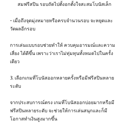
สมฟรีสปิน รอบถัดไปตั้งอกตั้งใจสะสมโบนัสเล็ก
• เมื่อถึงจุดมุ่งหมายหรือครบจำนวนรอบ จะหยุดและ
วัดผลอีกรอบ
การเล่นแบบรอบช่วยทำให้ ควบคุมอารมณ์และความ
เสี่ยง ได้ดีขึ้น เพราะว่าเราไม่ทุ่มทุนทั้งหมดไปในครั้ง
เดียว
3. เลือกเกมที่โบนัสออกหลายครั้งหรือมีฟรีสปินหลาย
ระดับ
จากประสบการณ์ตรง เกมที่โบนัสออกบ่อยมากหรือมี
ฟรีสปินหลายระดับ จะช่วยให้การเล่นสนุกและก็มี
โอกาสทำเงินสูงมากขึ้น