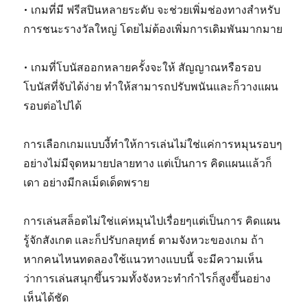
• เกมที่มี ฟรีสปินหลายระดับ จะช่วยเพิ่มช่องทางสำหรับ
การชนะรางวัลใหญ่ โดยไม่ต้องเพิ่มการเดิมพันมากมาย
• เกมที่โบนัสออกหลายครั้งจะให้ สัญญาณหรือรอบ
โบนัสที่จับได้ง่าย ทำให้สามารถปรับพนันและก็วางแผน
รอบต่อไปได้
การเลือกเกมแบบงี้ทำให้การเล่นไม่ใช่แค่การหมุนรอบๆ
อย่างไม่มีจุดหมายปลายทาง แต่เป็นการ คิดแผนแล้วก็
เดา อย่างมีกลเม็ดเด็ดพราย
การเล่นสล็อตไม่ใช่แค่หมุนไปเรื่อยๆแต่เป็นการ คิดแผน
รู้จักสังเกต และก็ปรับกลยุทธ์ ตามจังหวะของเกม ถ้า
หากคนไหนทดลองใช้แนวทางแบบนี้ จะมีความเห็น
ว่าการเล่นสนุกขึ้นรวมทั้งจังหวะทำกำไรก็สูงขึ้นอย่าง
เห็นได้ชัด