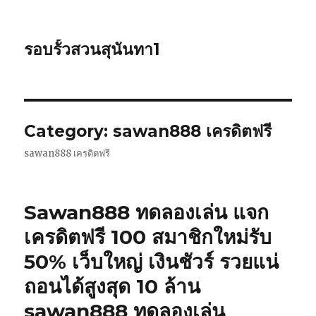
รอบรั้วสวนสุนันทา1
Category: sawan888 เครดิตฟรี
sawan888 เครดิตฟรี
Sawan888 ทดลองเล่น แจก
เครดิตฟรี 100 สมาชิกใหม่รับ
50% เว็บใหญ่ เงินชัวร์ รวยแน่
ถอนได้สูงสุด 10 ล้าน
sawan888 ทดลองเล่น