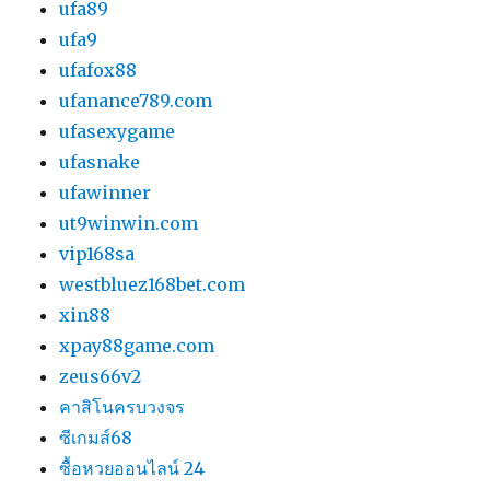
ufa89
ufa9
ufafox88
ufanance789.com
ufasexygame
ufasnake
ufawinner
ut9winwin.com
vip168sa
westbluez168bet.com
xin88
xpay88game.com
zeus66v2
คาสิโนครบวงจร
ซีเกมส์68
ซื้อหวยออนไลน์ 24