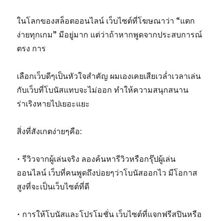
ในโลกของสล็อตออนไลน์ เว็บไซต์ที่โฆษณาว่า “แตก
ง่ายทุกเกม” มีอยู่มาก แต่ว่าถ้าหากพูดจากประสบการณ์
ตรง การ
เลือกเว็บดีๆเป็นหัวใจสำคัญ ผมเองเคยเสียเวล่ำเวลาเล่น
กับเว็บที่โบนัสแทบจะไม่ออก ทำให้ความสนุกสนาน
ร่าเริงหายไปเยอะแยะ
สิ่งที่สังเกตง่ายๆคือ:
• รีวิวจากผู้เล่นจริง ลองค้นหารีวิวหรือกรุ๊ปผู้เล่น
ออนไลน์ เว็บที่คนพูดถึงบ่อยๆว่าโบนัสออกไว มีโอกาส
สูงที่จะเป็นเว็บไซต์ที่ดี
• การให้โบนัสและโปรโมชั่น เว็บไซต์ที่แจกฟรีสปินหรือ