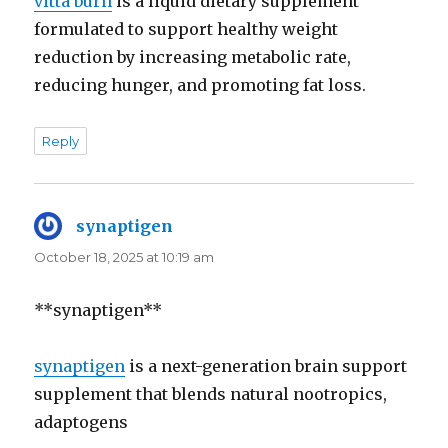
vitta burn
is a liquid dietary supplement
formulated to support healthy weight
reduction by increasing metabolic rate,
reducing hunger, and promoting fat loss.
Reply
synaptigen
says:
October 18, 2025 at 10:19 am
**synaptigen**
synaptigen
is a next-generation brain support
supplement that blends natural nootropics,
adaptogens