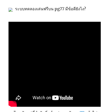
ระบบทดลองเล่นฟรีบน pg77 มีข้อดียังไง?