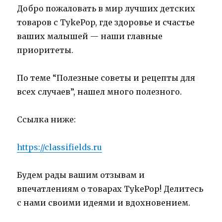
Добро пожаловать в мир лучших детских
товаров с TykePop, где здоровье и счастье
ваших малышей — наши главные
приоритеты.
По теме “Полезные советы и рецепты для
всех случаев”, нашел много полезного.
Ссылка ниже:
https://classifields.ru
Будем рады вашим отзывам и
впечатлениям о товарах TykePop! Делитесь
с нами своими идеями и вдохновением.