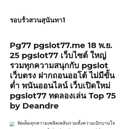
รอบรั้วสวนสุนันทา1
Pg77 pgslot77.me 18 พ.ย.
25 pgslot77 เว็บไซต์ ใหญ่
รวมทุกความสนุกกับ pgslot
เว็บตรง ฝากถอนออโต้ ไม่มีขั้น
ต่ำ พนันออนไลน์ เว็บเปิดใหม่
pgslot77 ทดลองเล่น Top 75
by Deandre
จัดเต็มทุกความเพลิดเพลินรวมทั้งความเบิกบานใจ