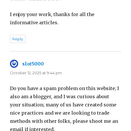
I enjoy your work, thanks for all the
informative articles.
Reply
slot5000
says:
October 12, 2025 at 9:44 pm
Do you have a spam problem on this website; I
also am a blogger, and I was curious about
your situation; many of us have created some
nice practices and we are looking to trade
methods with other folks, please shoot me an
email if interested.