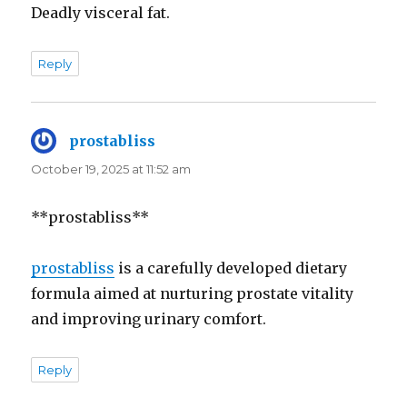
Deadly visceral fat.
Reply
prostabliss
says:
October 19, 2025 at 11:52 am
** prostabliss**
prostabliss
is a carefully developed dietary
formula aimed at nurturing prostate vitality
and improving urinary comfort.
Reply