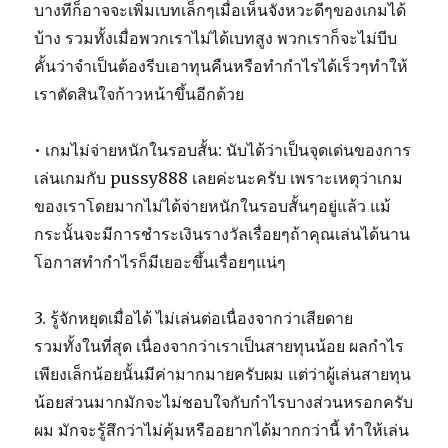
บางทีก็อาจจะเพิ่มเบทเล็กๆเมื่อเห็นจังหวะดีๆของเกมได้
บ้าง รวมทั้งเมื่อพวกเราไม่ได้เบทสูง พวกเราก็จะไม่บีบ
คั้นว่าจำเป็นต้องรีบเอาทุนคืนหรือทำกำไรได้เร็วๆทำให้
เราตัดสินใจก้าวหน้าขึ้นอีกด้วย
• เกมไม่จ่ายหนักในรอบสั้น: นับได้ว่าเป็นจุดเด่นของการ
เล่นเกมกับ pussy888 เลยค่ะนะครับ เพราะเหตุว่าเกม
ของเราโดยมากไม่ได้จ่ายหนักในรอบสั้นๆอยู่แล้ว แม้
กระนั้นจะมีการชำระเงินรางวัลเรื่อยๆถ้าคุณเล่นได้นาน
โอกาสทำกำไรก็มีเยอะขึ้นเรื่อยๆแน่ๆ
3. รู้จักหยุดเมื่อได้ ไม่เล่นต่อเนื่องจากว่าเสียดาย
รวมทั้งในที่สุด เนื่องจากว่าเราเป็นสายทุนน้อย ผลกำไร
เพียงเล็กน้อยนั้นมีค่ามากมายครับผม แต่ว่าผู้เล่นสายทุน
น้อยส่วนมากมักจะไม่ชอบใจกับกำไรบางส่วนหรอกครับ
ผม มักจะรู้สึกว่าไม่คุ้มหรืออยากได้มากกว่านี้ ทำให้เล่น