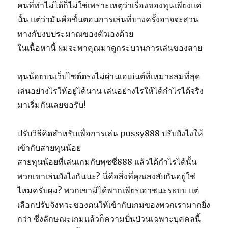
คนที่ทำไม่ได้ก็ไม่ใช่เพราะเหตุว่าเรื่องของทุนเพียงแค่
นั้น แต่ว่ามันคือขั้นตอนการเล่นที่บางครั้งอาจจะสวน
ทางกับงบประมาณของตัวเองด้วย
ในเนื้อหานี้ ผมจะพาคุณมาดูกระบวนการเล่นของสาย
ทุนน้อยบนเว็บไซต์ตรงไม่ผ่านเอเย่นต์ที่เหมาะสมที่สุด
เล่นอย่างไรให้อยู่ได้นาน เล่นอย่างไรให้ได้กำไรได้จริง
มาเริ่มกันเลยขอรับ!
ปรับวิธีคิดสำหรับเพื่อการเล่น pussy888 ปรับยังไงให้
เข้ากับสายทุนน้อย
สายทุนน้อยที่เล่นเกมกับพุซซี่888 แล้วได้กำไรได้นั้น
พวกเขาเล่นยังไงกันนะ? นี่คือสิ่งที่คุณสงสัยกันอยู่ใช่
ไหมครับผม? พวกเขามิได้พากเพียรเอาชนะระบบ แต่
เลือกปรับจังหวะของตนให้เข้ากับเกมของพวกเรามากยิ่ง
กว่า ซึ่งลักษณะเกมแล้วก็ความปั่นป่วนเฉพาะบุคคลนี้