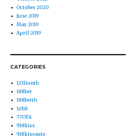
October 2020
June 2019
May 2019
April 2019
CATEGORIES
123lionth
188bet
188betth
1xbit
77UFA
918kiss
918kissauto