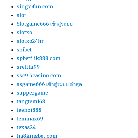
sing55fun.com
slot
Slotgame666 เข้าสู่ระบบ
slotxo
slotxo24hr
soibet
spbetflik888.com
sretthi99
ssc915casino.com
ssgame666 เข้าสู่ระบบ ล่าสุด
suppergame
tangtem168
teenoi888
temmax69
texas24
tia8kingbet.com