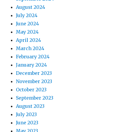
August 2024
July 2024
June 2024
May 2024
April 2024
March 2024
February 2024
January 2024
December 2023
November 2023
October 2023
September 2023
August 2023
July 2023
June 2023
May 2023