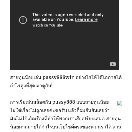
สายทุนน้อยเล่น pussy888win อย่างไรให้ได้โอกาสได้
กำไรสูงที่สุด มาดูกัน!
การเริ่มเล่นสล็อตกับ pussy888 แบบสายทุนน้อย
ไม่ใช่เรื่องไม่ถูกเลยค่ะขอรับ แล้วก็ผมยืนยันเลยว่า
มันไม่ได้เกิดเรื่องที่ทำให้พวกเราเสียเปรียบเสมอ สายทุน
น้อยมากมายได้กำไรบนเว็บไซต์ตรงของพวกเราได้ ส่วน