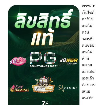
veewin
เว็บไซต์
คาสิโน
เกมไพ่
ครบ
วงจรที่
คนชอบ
เกมไพ่
ห้าม
ละเลย
ลองเล่น
เองแล้ว
ต้องการ
เสนอ
แนะต่อ