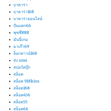
บาคาร่า
บาคาร่า168
บาคาร่าออนไลน์
ปั่นแตก66
พุซซี่888
มันนี่เกม
มาเก๊า69
ล็อกดาวน์168
ส่ง sms
สปอร์ตบุ๊ก
สล็อต
สล็อต 918kiss
สล็อต168
สล็อต456
สล็อต55
สล็อต66