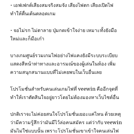
• เอฟเฟกต์เสียงสมจริงสมจัง เสียงไพ่ตก เสียงเปิดไพ่
ทำให้ตื่นเต้นตลอดเกม
• จอไม่รก ไม่ตาลาย ปุ่มกดเข้าใจง่าย เหมาะทั้งยังมือ
ใหม่และก็มือเก๋า
บางเกมศูนย์รวมเกมไพ่อย่างไพ่แคงยังมีระบบระเบียบ
แสดงสีหน้าท่าทางและอารมณ์ของผู้เล่นในห้อง เพิ่ม
ความสนุกสนานแบบที่ไม่เคยพบในเว็บอื่นเลย
โปรโมชั่นสำหรับคนเล่นเกมไพ่ที่ veewin คืออีกจุดที่
ทำให้เราตัดสินใจอยู่ยาวโดยไม่ต้องมองหาเว็บไซต์อื่น
ปกติเราจะไม่ค่อยสนใจโปรโมชั่นเยอะแค่ไหน ด้วยเหตุ
ว่ามีความรู้สึกว่ามันมีไว้ล่อคนสมัคร แต่ว่ากับ veewin
มันไม่ใช่แบบนั้น เพราะโปรโมชั่นเขาเข้าใจคนเล่นไพ่