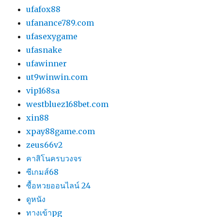
ufafox88
ufanance789.com
ufasexygame
ufasnake
ufawinner
ut9winwin.com
vip168sa
westbluez168bet.com
xin88
xpay88game.com
zeus66v2
คาสิโนครบวงจร
ซีเกมส์68
ซื้อหวยออนไลน์ 24
ดูหนัง
ทางเข้าpg