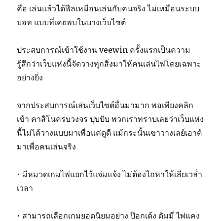
คือ เล่นแล้วได้ฟีลเหมือนเล่นกับคนจริง ไม่เหมือนระบบ
บอท แบบที่เคยพบในบางเว็บไซต์
ประสบการณ์เข้าใช้งาน veewin ครั้งแรกเป็นความ
รู้สึกว่าเว็บแห่งนี้จัดวางทุกสิ่งมาให้คนเล่นไพ่โดยเฉพาะ
อย่างยิ่ง
จากประสบการณ์เล่นเว็บไซต์อื่นมามาก พอเพียงคลิก
เข้า คาสิโนครบวงจร ปุบปับ พวกเราทราบเลยว่าเว็บแห่ง
นี้ไม่ได้วางแบบมาเพื่อแค่ดูดี แม้กระนั้นเขาวางเลย์เอาต์
มาเพื่อคนเล่นจริง
• มีหมวดเกมไพ่แยกไว้แจ่มแจ้ง ไม่ต้องไถหาให้เสียเวล่ำ
เวลา
• สามารถเลือกเกมยอดนิยมอย่าง ป๊อกเด้ง ดัมมี่ ไพ่แคง