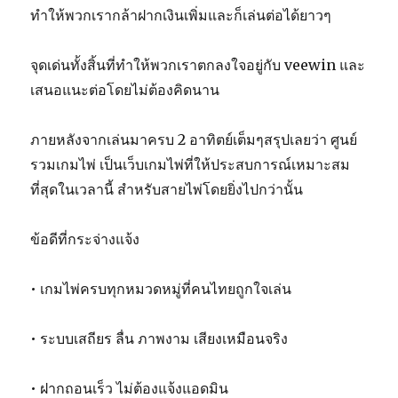
ทำให้พวกเรากล้าฝากเงินเพิ่มและก็เล่นต่อได้ยาวๆ
จุดเด่นทั้งสิ้นที่ทำให้พวกเราตกลงใจอยู่กับ veewin และ
เสนอแนะต่อโดยไม่ต้องคิดนาน
ภายหลังจากเล่นมาครบ 2 อาทิตย์เต็มๆสรุปเลยว่า ศูนย์
รวมเกมไพ่ เป็นเว็บเกมไพ่ที่ให้ประสบการณ์เหมาะสม
ที่สุดในเวลานี้ สำหรับสายไพ่โดยยิ่งไปกว่านั้น
ข้อดีที่กระจ่างแจ้ง
• เกมไพ่ครบทุกหมวดหมู่ที่คนไทยถูกใจเล่น
• ระบบเสถียร ลื่น ภาพงาม เสียงเหมือนจริง
• ฝากถอนเร็ว ไม่ต้องแจ้งแอดมิน