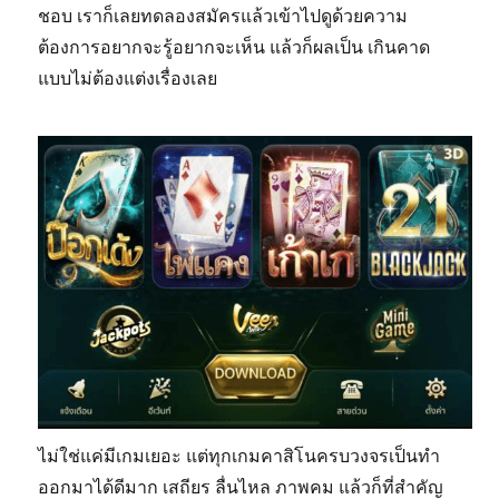
ชอบ เราก็เลยทดลองสมัครแล้วเข้าไปดูด้วยความ
ต้องการอยากจะรู้อยากจะเห็น แล้วก็ผลเป็น เกินคาด
แบบไม่ต้องแต่งเรื่องเลย
ไม่ใช่แค่มีเกมเยอะ แต่ทุกเกมคาสิโนครบวงจรเป็นทำ
ออกมาได้ดีมาก เสถียร ลื่นไหล ภาพคม แล้วก็ที่สำคัญ