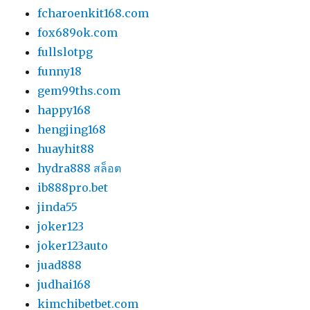
fcharoenkit168.com
fox689ok.com
fullslotpg
funny18
gem99ths.com
happy168
hengjing168
huayhit88
hydra888 สล็อต
ib888pro.bet
jinda55
joker123
joker123auto
juad888
judhai168
kimchibetbet.com