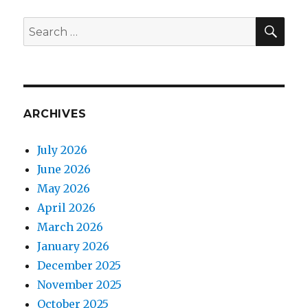
เปิด
ใหม่
SE
Search
ใหม่
for:
ล่าสุด
Top
19
by
Lorri
ARCHIVES
13
ศูนย์
July 2026
รวม
เกม
June 2026
ไพ่
May 2026
webใหญ่
April 2026
รวม
เกม
March 2026
คา
January 2026
สิ
December 2025
โน
ครบ
November 2025
วงจร
October 2025