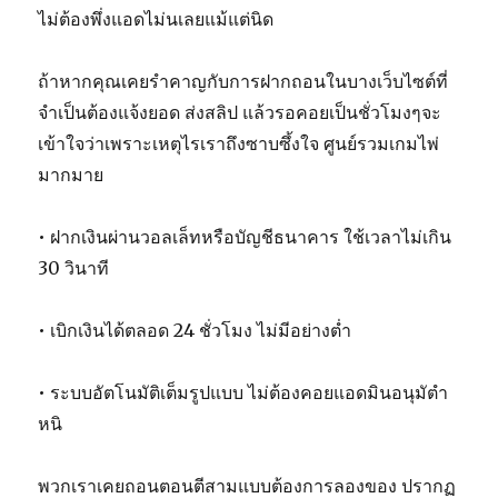
ไม่ต้องพึ่งแอดไม่นเลยแม้แต่นิด
ถ้าหากคุณเคยรำคาญกับการฝากถอนในบางเว็บไซต์ที่
จำเป็นต้องแจ้งยอด ส่งสลิป แล้วรอคอยเป็นชั่วโมงๆจะ
เข้าใจว่าเพราะเหตุไรเราถึงซาบซึ้งใจ ศูนย์รวมเกมไพ่
มากมาย
• ฝากเงินผ่านวอลเล็ทหรือบัญชีธนาคาร ใช้เวลาไม่เกิน
30 วินาที
• เบิกเงินได้ตลอด 24 ชั่วโมง ไม่มีอย่างต่ำ
• ระบบอัตโนมัติเต็มรูปแบบ ไม่ต้องคอยแอดมินอนุมัตำ
หนิ
พวกเราเคยถอนตอนตีสามแบบต้องการลองของ ปรากฏ