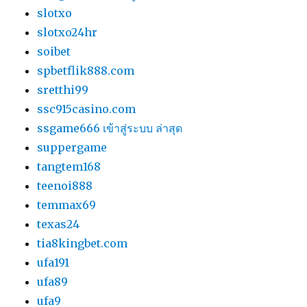
slotxo
slotxo24hr
soibet
spbetflik888.com
sretthi99
ssc915casino.com
ssgame666 เข้าสู่ระบบ ล่าสุด
suppergame
tangtem168
teenoi888
temmax69
texas24
tia8kingbet.com
ufa191
ufa89
ufa9