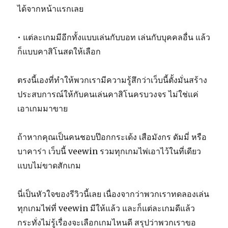
ได้จากหน้าแรกเลย
• แต่ละเกมมีอีกทั้งแบบเล่นกับบอท เล่นกับบุคคลอื่น แล้ว
ก็แบบคาสิโนสดให้เลือก
ตรงนี้เองที่ทำให้พวกเรามีความรู้สึกว่าเว็บนี้ตั้งมั่นสร้าง
ประสบการณ์ให้กับคนเล่นคาสิโนครบวงจร ไม่ใช่แค่
เอาเกมมาขาย
ถ้าหากคุณเป็นคนชอบป๊อกกระเด้ง เสือมังกร ดัมมี่ หรือ
บาคาร่า เว็บนี้ veewin รวมทุกเกมไพ่เอาไว้ในที่เดียว
แบบไม่ขาดสักเกม
นี่เป็นหัวใจของรีวิวนี้เลย เนื่องจากว่าพวกเราทดลองเล่น
ทุกเกมไพ่ที่ veewin มีให้แล้ว และก็แต่ละเกมดีแล้ว
กระทั่งไม่รู้เรื่องจะเลือกเกมไหนดี สรุปว่าพวกเราขอ