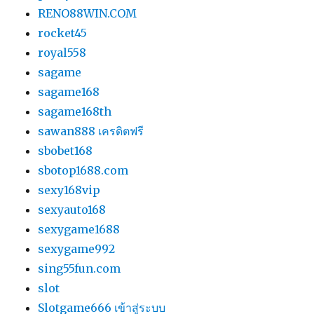
RENO88WIN.COM
rocket45
royal558
sagame
sagame168
sagame168th
sawan888 เครดิตฟรี
sbobet168
sbotop1688.com
sexy168vip
sexyauto168
sexygame1688
sexygame992
sing55fun.com
slot
Slotgame666 เข้าสู่ระบบ