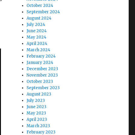
October 2024
September 2024
August 2024
July 2024
June 2024
May 2024
April 2024
March 2024
February 2024
January 2024
December 2023
November 2023
October 2023
September 2023
August 2023
July 2023
June 2023
May 2023
April 2023
March 2023
February 2023