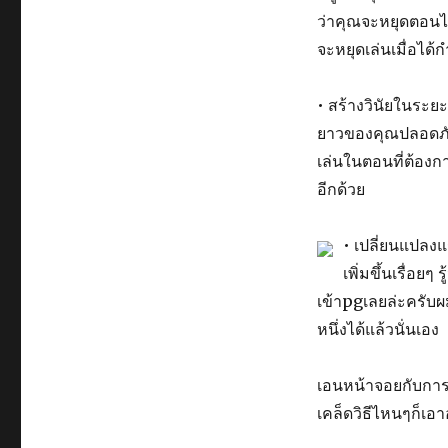
ว่าคุณจะหยุดตอนไห
จะหยุดเล่นเมื่อได้
• สร้างวินัยในระย
ยาวของคุณปลอดภัย
เล่นในตอนที่ต้องกา
อีกด้วย
• เปลี่ยนแปลงแ
เพิ่มขึ้นเรื่อย
เข้าpgเลยล่ะครับ
หนึ่งได้แล้วนั่นเอง
เอนหน้าจอยกับการเ
เคล็ดวิธีไหนๆก็เอา