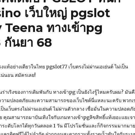
sino เว็บใหญ่ pgslot
y Teena ทางเข้าpg
 กันยา 68
งแท้อย่างเดียวในไทย pgslot77 เว็บตรงไม่ผ่านเอเย่นต์ ไม่เป็น
แน่นอน สมัครเลย!
าเริงของการเดิมพันกับ ทางเข้าpg เป็นยังไงรู้ไหมครับผม? มันค
ความปลอดภัยและความสามารถของเว็บไซต์นี่แหละนะครับ พวกเ
ป็นเว็บตรงไม่ผ่านเอเย่นต์ ไม่ผ่านตัวกลาง เชื่อมั่นในความปลอดภั
สัย คุณสามารถมาบันเทิงใจกับเกมทางเข้าpgลิขสิทธิ์แท้เยอะแยะจ
้าระดับโลกได้ทุกวันตลอด 1 วัน มีโปรโมชั่นและก็กิจกรรมมากมา
บเครดิตฟรีได้ไม่จำกัด ฝากถอนสะดวกรวมทั้งรวดเร็วทันใจกับระบ