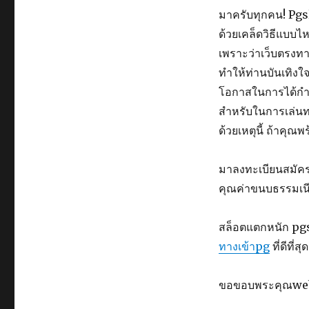
มาครับทุกคน! Pgsl
ด้วยเคล็ดวิธีแบบไ
เพราะว่าเว็บตรงท
ทำให้ท่านบันเทิงใ
โอกาสในการได้กำไรไ
สำหรับในการเล่นท
ด้วยเหตุนี้ ถ้าคุณพ
มาลงทะเบียนสมัครส
คุณค่าขนบธรรมเนีย
สล็อตแตกหนัก pg
ทางเข้าpg
ที่ดีที่ส
ขอขอบพระคุณwe