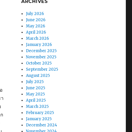
ARCHIVES
July 2026
June 2026
May 2026
April 2026
March 2026
January 2026
December 2025
November 2025
October 2025
September 2025
August 2025
July 2025
June 2025
ือ
May 2025
รา
April 2025
ย
March 2025
February 2025
าก
January 2025
ย
December 2024
บ
November 2024