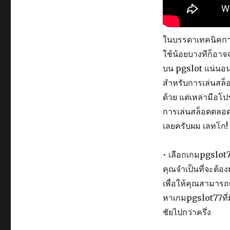
เข้าpg
24hlamdep.net
18
ในบรรดาเทคนิคการเ
กันยา
68
ใช้น้อยบางทีก็อาจ
บน pgslot แน่นอนน
สำหรับการเล่นสล็
ด้วย แต่เหล่ามือโป
การเล่นสล็อตตลอดบ
เลยครับผม เลทโก!
• เลือกเกมpgslot7
คุณจำเป็นที่จะต้อ
เพื่อให้คุณสามารถ
หาเกมpgslot77ที่มี
ชัยไปกว่าครึ่ง