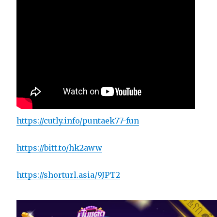
https://cutly.info/puntaek77-fun
https://bitt.to/hk2aww
https://shorturl.asia/9JPT2