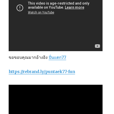
ขอขอบคุณมากอ้างอิง
ปั่นแตก77
https://rebrand.ly/puntaek77-fun