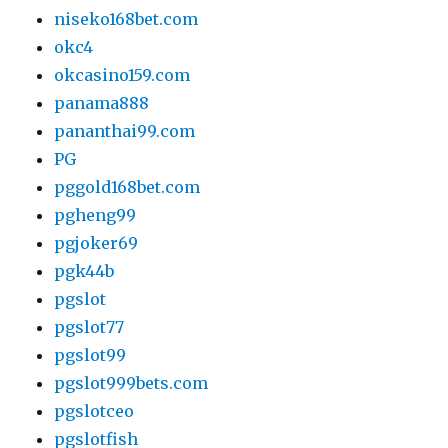
niseko168bet.com
okc4
okcasino159.com
panama888
pananthai99.com
PG
pggold168bet.com
pgheng99
pgjoker69
pgk44b
pgslot
pgslot77
pgslot99
pgslot999bets.com
pgslotceo
pgslotfish