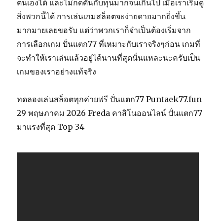
ตนเองได้ และไม่กดดันกับทุนมากจนเกินไป เมื่อเราเริ่มดู
สิ่งพวกนี้ได้ การเล่นเกมสล็อตจะง่ายดายมากยิ่งขึ้น
มากมายเลยขอรับ แต่ว่าพวกเราก็จำเป็นต้องเริ่มจาก
การเลือกเกม ปั่นแตก77 ที่เหมาะกับเราจริงๆก่อน เกมที่
จะทำให้เราเล่นแล้วอยู่ได้นานที่สุดนั่นแหละนะครับเป็น
เกมของเราอย่างแท้จริง
ทดลองเล่นสล็อตทุกค่ายฟรี ปั่นแตก77 Puntaek77.fun
29 พฤษภาคม 2026 Freda คาสิโนออนไลน์ ปั่นแตก77
มาแรงที่สุด Top 34