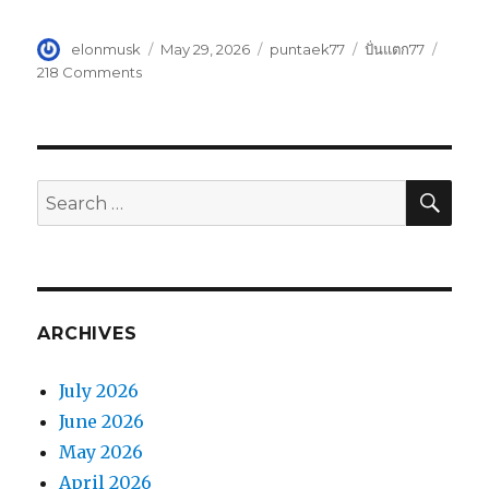
Author
elonmusk
Posted
May 29, 2026
Categories
puntaek77
Tags
ปั่นแตก77
on
218 Comments
on
Puntaek77
สล็อต
แตก
ง่าย
ล่าสุด
SE
Search
รวม
for:
เกม
ฮิต
ทดลอง
เล่น
ได้
ARCHIVES
พร้อม
โปร
July 2026
โม
ชั่น
June 2026
เครดิต
May 2026
ฟรี
April 2026
17