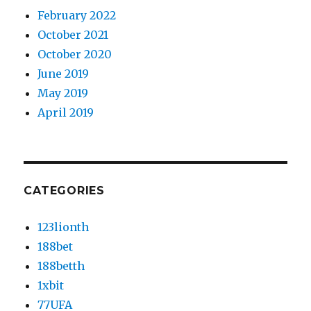
February 2022
October 2021
October 2020
June 2019
May 2019
April 2019
CATEGORIES
123lionth
188bet
188betth
1xbit
77UFA