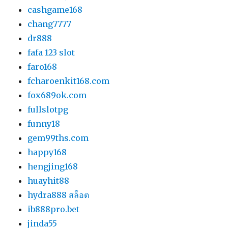
cashgame168
chang7777
dr888
fafa 123 slot
faro168
fcharoenkit168.com
fox689ok.com
fullslotpg
funny18
gem99ths.com
happy168
hengjing168
huayhit88
hydra888 สล็อต
ib888pro.bet
jinda55