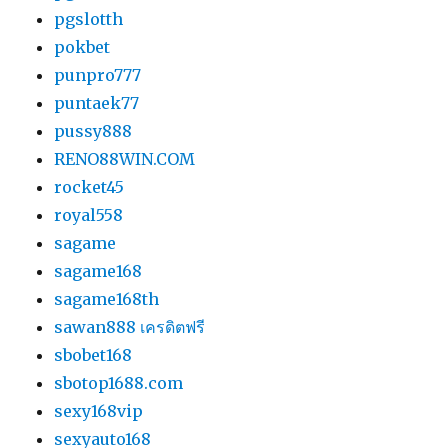
pgslotth
pokbet
punpro777
puntaek77
pussy888
RENO88WIN.COM
rocket45
royal558
sagame
sagame168
sagame168th
sawan888 เครดิตฟรี
sbobet168
sbotop1688.com
sexy168vip
sexyauto168