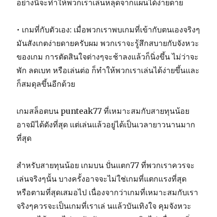
อย่างนี้จะทำให้พวกเราเล่นหลุดจากแผนได้ง่ายดาย
• เกมที่กับตัวเอง: เมื่อพวกเราพบเกมที่เข้ากับตนเองจริงๆ
มันสังเกตง่ายดายครับผม พวกเราจะรู้สึกสบายกับจังหวะ
ของเกม การตัดสินใจต่างๆจะช้าลงแล้วก็นิ่งขึ้น ไม่ว่าจะ
พัก ลดเบท หรือเล่นต่อ ก็ทำให้พวกเราเล่นได้ง่ายขึ้นและ
ก็สมดุลขึ้นอีกด้วย
เกมสล็อตบน punteak77 ที่เหมาะสมกับสายทุนน้อย
อาจมิได้ดังที่สุด แต่เล่นแล้วอยู่ได้เป็นเวลายาวนานมาก
ที่สุด
สำหรับสายทุนน้อย เกมบน ปั่นแตก77 ที่พวกเราควรจะ
เล่นจริงๆนั้น บางครั้งอาจจะไม่ใช่เกมที่แตกแรงที่สุด
หรือตามที่สุดเสมอไป เนื่องจากว่าเกมที่เหมาะสมกับเรา
จริงๆควรจะเป็นเกมที่เราเล่ นแล้วบันเทิงใจ คุมจังหวะ