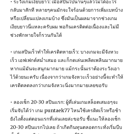
• ระวังเกมเงียบยาว: เมื่อสปินไปนานๆแล้วไม่ได้อะไร
กลับมาสักที หลายๆคนมักจะใจร้อนด้วยการเพิ่มเบทบ้าง
หรือเปลี่ยนแปลงเกมบ้าง ซึ่งมันเป็นผลมาจากช่วงเกม
เงียบยาวนี่แหละครับผม พอกินเครดิตต่อเนื่องและไม่มี
ช่วงพักหายใจก็รวนกันได้
• เกมสปินเร็วทำให้เครดิตหายเร็ว: บางเกมจะมีจังหวะ
เร็ว เอฟเฟกต์สม่ำเสมอ และก็กดเล่นเพลิดเพลินมากมาย
หากแม้มันจะสนุกมากมาย แม้กระนั้นเราต้องระวังเอา
ไว้ด้วยนะครับ เนื่องจากว่าเกมจังหวะเร็วอย่างนี้จะทำให้
เครดิตลดลงกว่าเกมจังหวะนิ่งมากมายเลยขอรับ
• ลองเช็ก 20-30 สปินแรก: ผู้ที่เล่นเกมสล็อตเสมอๆจะ
เริ่มจับได้ว่า เกม puntaek77 ไหนใช้เครดิตเร็วหรือช้า
ยังไงตั้งแต่ตอนแรกที่เล่นเลยล่ะขอรับ ชี้แนะให้ลองเช็ก
20-30 สปินแรกไปเลย ถ้าเกิดกินทุนตลอดกระทั่งเริ่มบีบ