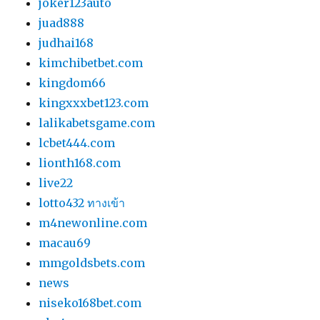
joker123auto
juad888
judhai168
kimchibetbet.com
kingdom66
kingxxxbet123.com
lalikabetsgame.com
lcbet444.com
lionth168.com
live22
lotto432 ทางเข้า
m4newonline.com
macau69
mmgoldsbets.com
news
niseko168bet.com