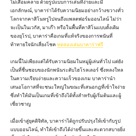
ไม่เสื่อมคลาย ด้วยรูปแบบการเล่นที่ง่ายและมี
เอกลักษณ์, บาคาร่าได้รับความนิยมอย่างกว้างขวางทั่ว
โลกจากคาสิโนหรูไปจนถึงแพลตฟอร์มออนไลน์ ไม่ว่า
จะเป็นในเวกัส, มาเก๊า หรือในพื้นที่คาสิโนแบบดั้งเดิม
ของยุโรป, บาคาร่าคือเกมที่แท้จริงของการพนันที่
ท้าทายใจนักเสี่ยงโชค
ทดลองเล่นบาคาร่าฟรี
เกมนี้ไม่เพียงแต่ได้รับความนิยมในหมู่ผู้เล่นทั่วไป แต่ยัง
เป็นที่ชื่นชอบของนักพนันระดับไฮโรลเลอร์ ซึ่งหลงใหล
ในความเรียบง่ายและความเร็วของเกม บาคาร่านำ
เสนอโอกาสที่จะชนะใหญ่ในขณะที่เสนอกฎที่เข้าใจง่าย
ซึ่งทำให้มันเป็นเกมที่เข้าถึงได้ทั้งสำหรับผู้เริ่มต้นและผู้
เชี่ยวชาญ
เมื่อเข้าสู่ยุคดิจิทัล, บาคาร่าได้ถูกปรับปรุงให้เข้ากับรูป
แบบออนไลน์, ทำให้เข้าถึงได้ง่ายขึ้นและสะดวกสบายยิ่ง