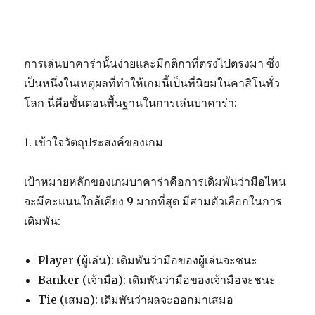
การเล่นบาคาร่านั้นง่ายและมีกติกาที่ตรงไปตรงมา ซึ่ง
เป็นหนึ่งในเหตุผลที่ทำให้เกมนี้เป็นที่นิยมในคาสิโนทั่ว
โลก นี่คือขั้นตอนพื้นฐานในการเล่นบาคาร่า:
1. เข้าใจวัตถุประสงค์ของเกม
เป้าหมายหลักของเกมบาคาร่าคือการเดิมพันว่ามือไหน
จะมีคะแนนใกล้เคียง 9 มากที่สุด มีสามตัวเลือกในการ
เดิมพัน:
Player (ผู้เล่น): เดิมพันว่ามือของผู้เล่นจะชนะ
Banker (เจ้ามือ): เดิมพันว่ามือของเจ้ามือจะชนะ
Tie (เสมอ): เดิมพันว่าผลจะออกมาเสมอ