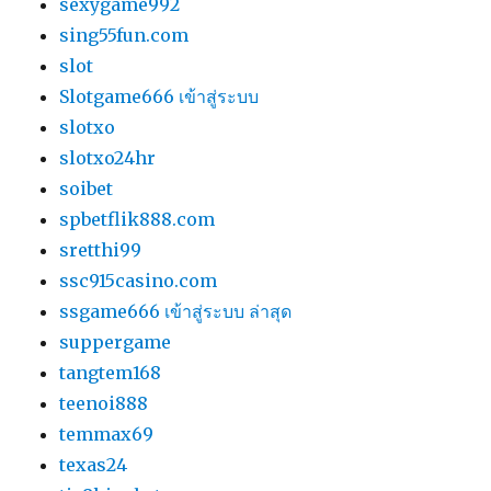
sexygame992
sing55fun.com
slot
Slotgame666 เข้าสู่ระบบ
slotxo
slotxo24hr
soibet
spbetflik888.com
sretthi99
ssc915casino.com
ssgame666 เข้าสู่ระบบ ล่าสุด
suppergame
tangtem168
teenoi888
temmax69
texas24