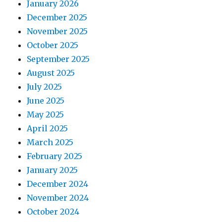
January 2026
December 2025
November 2025
October 2025
September 2025
August 2025
July 2025
June 2025
May 2025
April 2025
March 2025
February 2025
January 2025
December 2024
November 2024
October 2024