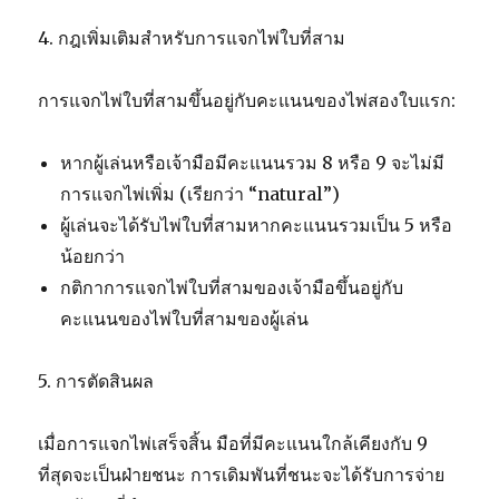
4. กฎเพิ่มเติมสำหรับการแจกไพ่ใบที่สาม
การแจกไพ่ใบที่สามขึ้นอยู่กับคะแนนของไพ่สองใบแรก:
หากผู้เล่นหรือเจ้ามือมีคะแนนรวม 8 หรือ 9 จะไม่มี
การแจกไพ่เพิ่ม (เรียกว่า “natural”)
ผู้เล่นจะได้รับไพ่ใบที่สามหากคะแนนรวมเป็น 5 หรือ
น้อยกว่า
กติกาการแจกไพ่ใบที่สามของเจ้ามือขึ้นอยู่กับ
คะแนนของไพ่ใบที่สามของผู้เล่น
5. การตัดสินผล
เมื่อการแจกไพ่เสร็จสิ้น มือที่มีคะแนนใกล้เคียงกับ 9
ที่สุดจะเป็นฝ่ายชนะ การเดิมพันที่ชนะจะได้รับการจ่าย