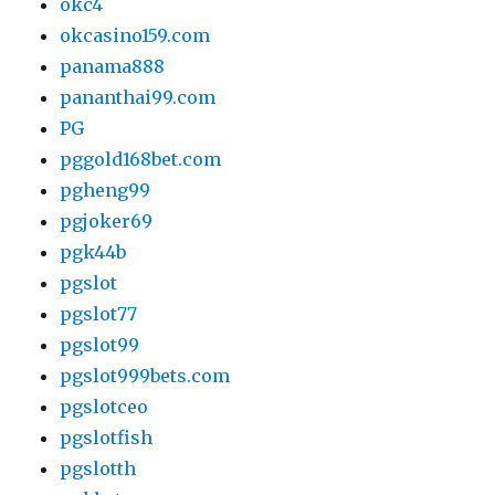
okc4
okcasino159.com
panama888
pananthai99.com
PG
pggold168bet.com
pgheng99
pgjoker69
pgk44b
pgslot
pgslot77
pgslot99
pgslot999bets.com
pgslotceo
pgslotfish
pgslotth