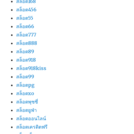
สล็อต168
สล็อต456
สล็อต55
สล็อต66
สล็อต777
สล็อต888
สล็อต89
สล็อต918
สล็อต918kiss
สล็อต99
สล็อตpg
สล็อตxo
สล็อตพุซซี่
สล็อตยูฟ่า
สล็อตออนไลน์
สล็อตเครดิตฟรี