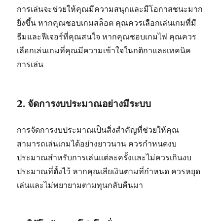
การเล่นจะช่วยให้คุณมีความสนุกและมีโอกาสชนะมาก
ยิ่งขึ้น หากคุณชอบเกมสล็อต คุณควรเลือกเล่นเกมที่มี
ธีมและฟีเจอร์ที่คุณสนใจ หากคุณชอบเกมไพ่ คุณควร
เลือกเล่นเกมที่คุณมีความเข้าใจในกติกาและเทคนิค
การเล่น
2. จัดการงบประมาณอย่างมีระบบ
การจัดการงบประมาณเป็นสิ่งสำคัญที่ช่วยให้คุณ
สามารถเล่นเกมได้อย่างยาวนาน ควรกำหนดงบ
ประมาณสำหรับการเล่นแต่ละครั้งและไม่ควรเกินงบ
ประมาณที่ตั้งไว้ หากคุณเสียเงินตามที่กำหนด ควรหยุด
เล่นและไม่พยายามตามทุนกลับคืนมา