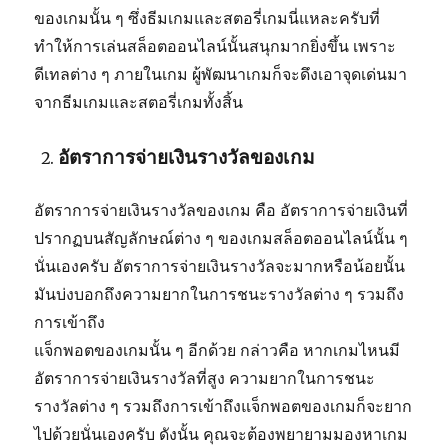
ของเกมนั้น ๆ ซึ่งธีมเกมและสตอรี่เกมนี่แหละครับที่
ทำให้การเล่นสล็อตออนไลน์นั้นสนุกมากยิ่งขึ้น เพราะ
ดีเทลต่าง ๆ ภายในเกม ผู้พัฒนาเกมก็จะดึงเอาจุดเด่นมา
จากธีมเกมและสตอรี่เกมทั้งสิ้น
อัตราการจ่ายเงินรางวัลของเกม
อัตราการจ่ายเงินรางวัลของเกม คือ อัตราการจ่ายเงินที่
ปรากฏบนสัญลักษณ์ต่าง ๆ ของเกมสล็อตออนไลน์นั้น ๆ
นั่นเองครับ อัตราการจ่ายเงินรางวัลจะมากหรือน้อยนั้น
มันบ่งบอกถึงความยากในการชนะรางวัลต่าง ๆ รวมถึง
การเข้าถึง
แจ็กพอตของเกมนั้น ๆ อีกด้วย กล่าวคือ หากเกมไหนมี
อัตราการจ่ายเงินรางวัลที่สูง ความยากในการชนะ
รางวัลต่าง ๆ รวมถึงการเข้าถึงแจ็กพอตของเกมก็จะยาก
ไปด้วยนั่นเองครับ ดังนั้น คุณจะต้องพยายามมองหาเกม