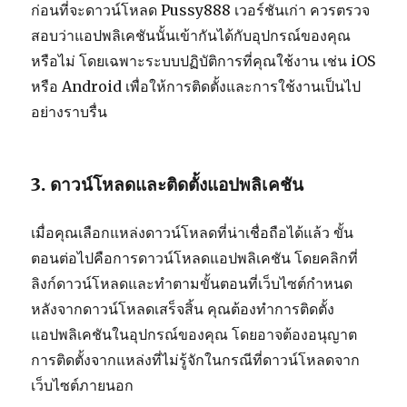
ก่อนที่จะดาวน์โหลด Pussy888 เวอร์ชันเก่า ควรตรวจ
สอบว่าแอปพลิเคชันนั้นเข้ากันได้กับอุปกรณ์ของคุณ
หรือไม่ โดยเฉพาะระบบปฏิบัติการที่คุณใช้งาน เช่น iOS
หรือ Android เพื่อให้การติดตั้งและการใช้งานเป็นไป
อย่างราบรื่น
3. ดาวน์โหลดและติดตั้งแอปพลิเคชัน
เมื่อคุณเลือกแหล่งดาวน์โหลดที่น่าเชื่อถือได้แล้ว ขั้น
ตอนต่อไปคือการดาวน์โหลดแอปพลิเคชัน โดยคลิกที่
ลิงก์ดาวน์โหลดและทำตามขั้นตอนที่เว็บไซต์กำหนด
หลังจากดาวน์โหลดเสร็จสิ้น คุณต้องทำการติดตั้ง
แอปพลิเคชันในอุปกรณ์ของคุณ โดยอาจต้องอนุญาต
การติดตั้งจากแหล่งที่ไม่รู้จักในกรณีที่ดาวน์โหลดจาก
เว็บไซต์ภายนอก