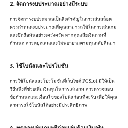
2. จัดการงบประมาณอย่างมีระบบ
การจัดการงบประมาณเป็นสิ่งสำคัญในการเล่นสล็อต
ควรกำหนดงบประมาณที่คุณสามารถใช้ในการเล่นเกม
และยึดถือมันอย่างเคร่งครัด หากคุณเสียเงินตามที่
กำหนด ควรหยุดเล่นและไม่พยายามตามทุนกลับคืนมา
3. ใช้โบนัสและโปรโมชั่น
การใช้โบนัสและโปรโมชั่นที่เว็บไซต์ PGSlot มีให้เป็น
วิธีหนึ่งที่ช่วยเพิ่มเงินทุนในการเล่นเกม ควรตรวจสอบ
ข้อกำหนดและเงื่อนไขของโบนัสก่อนที่จะรับ เพื่อให้คุณ
สามารถใช้โบนัสได้อย่างมีประสิทธิภาพ
4. ทดลองเล่นเกมฟรีก่อนเล่นด้วยเงินจริง