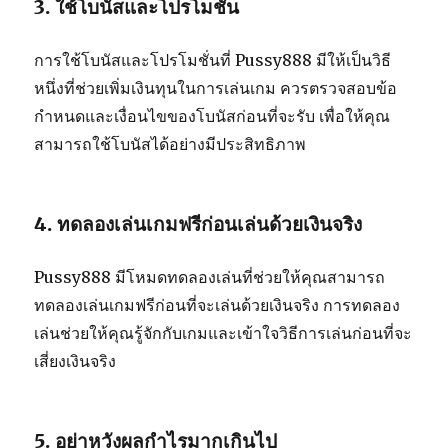
3. ใช้โบนัสและโปรโมชั่น
การใช้โบนัสและโปรโมชั่นที่ Pussy888 มีให้เป็นวิธี
หนึ่งที่ช่วยเพิ่มเงินทุนในการเล่นเกม ควรตรวจสอบข้อ
กำหนดและเงื่อนไขของโบนัสก่อนที่จะรับ เพื่อให้คุณ
สามารถใช้โบนัสได้อย่างมีประสิทธิภาพ
4. ทดลองเล่นเกมฟรีก่อนเล่นด้วยเงินจริง
Pussy888 มีโหมดทดลองเล่นที่ช่วยให้คุณสามารถ
ทดลองเล่นเกมฟรีก่อนที่จะเล่นด้วยเงินจริง การทดลอง
เล่นช่วยให้คุณรู้จักกับเกมและเข้าใจวิธีการเล่นก่อนที่จะ
เสี่ยงเงินจริง
5. อย่าหวังผลกำไรมากเกินไป