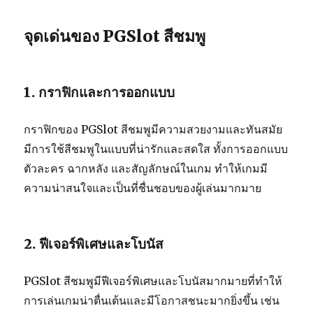
จุดเด่นของ PGSlot สีชมพู
1. กราฟิกและการออกแบบ
กราฟิกของ PGSlot สีชมพูมีความสวยงามและทันสมัย
มีการใช้สีชมพูในแบบที่น่ารักและสดใส ทั้งการออกแบบ
ตัวละคร ฉากหลัง และสัญลักษณ์ในเกม ทำให้เกมมี
ความน่าสนใจและเป็นที่ชื่นชอบของผู้เล่นมากมาย
2. ฟีเจอร์พิเศษและโบนัส
PGSlot สีชมพูมีฟีเจอร์พิเศษและโบนัสมากมายที่ทำให้
การเล่นเกมน่าตื่นเต้นและมีโอกาสชนะมากยิ่งขึ้น เช่น