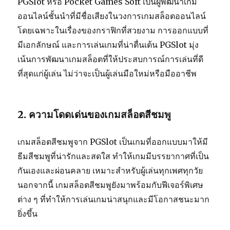
PGSlot หรือ Pocket Games Soft เป็นผู้พัฒนาเกม
ออนไลน์ชั้นนำที่มีชื่อเสียงในวงการเกมสล็อตออนไลน์
โดยเฉพาะในเรื่องของกราฟิกที่สวยงาม การออกแบบที่
มีเอกลักษณ์ และการเล่นเกมที่น่าตื่นเต้น PGSlot มุ่ง
เน้นการพัฒนาเกมสล็อตที่ให้ประสบการณ์การเล่นที่ดี
ที่สุดแก่ผู้เล่น ไม่ว่าจะเป็นผู้เล่นมือใหม่หรือมืออาชีพ
2. ความโดดเด่นของเกมสล็อตสีชมพู
เกมสล็อตสีชมพูจาก PGSlot เป็นเกมที่ออกแบบมาให้มี
ธีมสีชมพูที่น่ารักและสดใส ทำให้เกมมีบรรยากาศที่เป็น
กันเองและผ่อนคลาย เหมาะสำหรับผู้เล่นทุกเพศทุกวัย
นอกจากนี้ เกมสล็อตสีชมพูยังมาพร้อมกับฟีเจอร์พิเศษ
ต่าง ๆ ที่ทำให้การเล่นเกมน่าสนุกและมีโอกาสชนะมาก
ยิ่งขึ้น