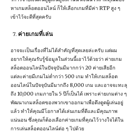
หาเกมสล็อตออนไลน์ ก็ให้เลือกเกมที่มีค่า RTP สูง ๆ
เข้าไว้จะดีที่สุดครับ
ค่ายเกมที่เล่น
อาจจะเป็นเรื่องที่ไม่ได้สำคัญที่สุดเลยล่ะครับ แต่ผม
อยากให้คุณรับรู้ข้อมูลในส่วนนี้เอาไว้ด้วยว่า ค่ายเกม
สล็อตออนไลน์ในปัจจุบันมีมากกว่า 20 ค่ายเสียอีก
แต่ละค่ายมีเกมไม่ต่ำกว่า 500 เกม ทำให้เกมสล็อต
ออนไลน์ในปัจจุบันมีมากถึง 8,000 เกม และอาจจะทะลุ
ถึง 10,000 เกมภายใน 5 ปีก็เป็นได้ เพราะค่ายเกมต่าง ๆ
พัฒนาเกมสล็อตของพวกเขาออกมาเพื่อดึงดูดผู้เล่นอยู่
แล้ว ทำให้คุณมีโอกาสได้เล่นเกมที่ดีและมีคุณภาพ
แน่นอน ซึ่งคุณก็ต้องเลือกค่ายเกมที่คุณไว้วางใจได้ใน
การเล่นสล็อตออนไลน์ต่อ ๆ ไปด้วย