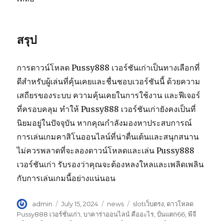
สรุป
การดาวน์โหลด Pussy888 เวอร์ชันเก่าเป็นทางเลือกที่
ดีสำหรับผู้เล่นที่คุ้นเคยและชื่นชอบเวอร์ชันนี้ ด้วยความ
เสถียรของระบบ ความคุ้นเคยในการใช้งาน และฟีเจอร์
ที่ครอบคลุม ทำให้ Pussy888 เวอร์ชันเก่ายังคงเป็นที่
นิยมอยู่ในปัจจุบัน หากคุณกำลังมองหาประสบการณ์
การเล่นเกมคาสิโนออนไลน์ที่น่าตื่นเต้นและสนุกสนาน
ไม่ควรพลาดที่จะลองดาวน์โหลดและเล่น Pussy888
เวอร์ชันเก่า รับรองว่าคุณจะต้องหลงใหลและเพลิดเพลิน
กับการเล่นเกมนี้อย่างแน่นอน
Author
admin
Posted
July 15, 2024
Categories
news
Tags
slotเว็บตรง
,
ดาวโหลด
on
Pussy888 เวอร์ชั่นเก่า
,
บาคาร่าออนไลน์ คืออะไร
,
ปั่นแตก66
,
พีจี