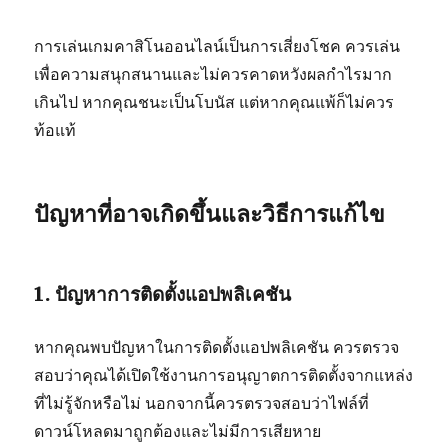
การเล่นเกมคาสิโนออนไลน์เป็นการเสี่ยงโชค ควรเล่น
เพื่อความสนุกสนานและไม่ควรคาดหวังผลกำไรมาก
เกินไป หากคุณชนะเป็นโบนัส แต่หากคุณแพ้ก็ไม่ควร
ท้อแท้
ปัญหาที่อาจเกิดขึ้นและวิธีการแก้ไข
1. ปัญหาการติดตั้งแอปพลิเคชัน
หากคุณพบปัญหาในการติดตั้งแอปพลิเคชัน ควรตรวจ
สอบว่าคุณได้เปิดใช้งานการอนุญาตการติดตั้งจากแหล่ง
ที่ไม่รู้จักหรือไม่ นอกจากนี้ควรตรวจสอบว่าไฟล์ที่
ดาวน์โหลดมาถูกต้องและไม่มีการเสียหาย