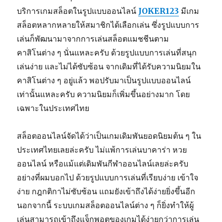
บริการเกมสล็อตในรูปแบบออนไลน์
JOKER123
มีเกม
สีชมพู
ที่
สล็อตหลากหลายให้สมาชิกได้เลือกเล่น ซึ่งรูปแบบการ
เต็ม
เล่นก็พัฒนามาจากการเล่นสล็อตแมชชีนตาม
ไป
คาสิโนต่าง ๆ นั่นแหละครับ ด้วยรูปแบบการเล่นที่สนุก
ด้วย
ความ
เล่นง่าย และไม่ได้ซับซ้อน จากเดิมที่ได้รับความนิยมใน
สนุกสนาน
คาสิโนต่าง ๆ อยู่แล้ว พอปรับมาเป็นรูปแบบออนไลน์
และ
เท่านั้นแหละครับ ความนิยมก็เพิ่มขึ้นอย่างมาก โดย
น่า
ตื่น
เฉพาะในประเทศไทย
เต้น
พร้อม
สล็อตออนไลน์จัดได้ว่าเป็นเกมเดิมพันยอดนิยมต้น ๆ ใน
ที่
จะ
ประเทศไทยเลยล่ะครับ ไม่แพ้การเล่นบาคาร่า หวย
ทำให้
ออนไลน์ หรือแม้แต่เดิมพันกีฬาออนไลน์เลยล่ะครับ
คุณ
อย่างที่ผมบอกไป ด้วยรูปแบบการเล่นที่เรียบง่าย เข้าใจ
หลงใหล
และ
ง่าย กฎกติกาไม่ซับซ้อน แถมยังเข้าถึงได้ง่ายยิ่งขึ้นอีก
เพลิดเพลิน
นอกจากนี้ ระบบเกมสล็อตออนไลน์ต่าง ๆ ก็ยิ่งทำให้ผู้
กับ
เล่นสามารถเข้าถึงแจ็กพอตของเกมได้ง่ายกว่าการเล่น
การ