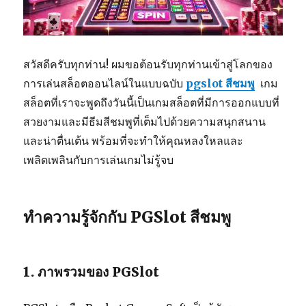
ที่สุด
ใน
ประเทศไทย
และ
สวัสดีครับทุกท่าน! ผมขอต้อนรับทุกท่านเข้าสู่โลกของ
เอเชีย
การเล่นสล็อตออนไลน์ในแบบฉบับ
pgslot สีชมพู
เกม
สล็อตที่เราจะพูดถึงวันนี้เป็นเกมสล็อตที่มีการออกแบบที่
สวยงามและมีธีมสีชมพูที่เต็มไปด้วยความสนุกสนาน
และน่าตื่นเต้น พร้อมที่จะทำให้คุณหลงใหลและ
เพลิดเพลินกับการเล่นเกมไม่รู้จบ
ทำความรู้จักกับ PGSlot สีชมพู
1. ภาพรวมของ PGSlot