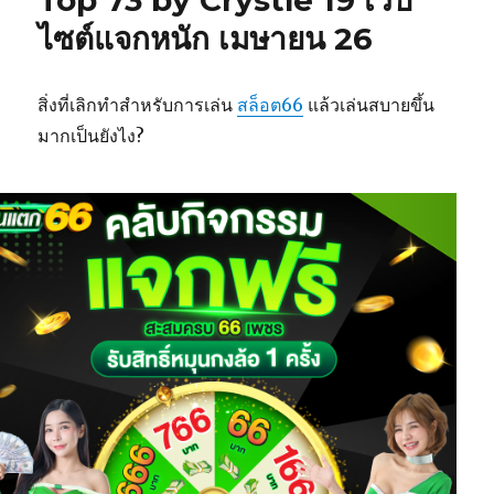
Top 73 by Crystle 19 เวป
ไซต์แจกหนัก เมษายน 26
สิ่งที่เลิกทำสำหรับการเล่น
สล็อต66
แล้วเล่นสบายขึ้น
มากเป็นยังไง?