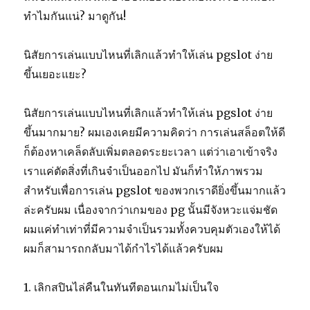
ทำไมกันแน่? มาดูกัน!
นิสัยการเล่นแบบไหนที่เลิกแล้วทำให้เล่น pgslot ง่าย
ขึ้นเยอะแยะ?
นิสัยการเล่นแบบไหนที่เลิกแล้วทำให้เล่น pgslot ง่าย
ขึ้นมากมาย? ผมเองเคยมีความคิดว่า การเล่นสล็อตให้ดี
ก็ต้องหาเคล็ดลับเพิ่มตลอดระยะเวลา แต่ว่าเอาเข้าจริง
เราแค่ตัดสิ่งที่เกินจำเป็นออกไป มันก็ทำให้ภาพรวม
สำหรับเพื่อการเล่น pgslot ของพวกเราดียิ่งขึ้นมากแล้ว
ล่ะครับผม เนื่องจากว่าเกมของ pg นั้นมีจังหวะแจ่มชัด
ผมแค่ทำเท่าที่มีความจำเป็นรวมทั้งควบคุมตัวเองให้ได้
ผมก็สามารถกลับมาได้กำไรได้แล้วครับผม
1. เลิกสปินไล่คืนในทันทีตอนเกมไม่เป็นใจ