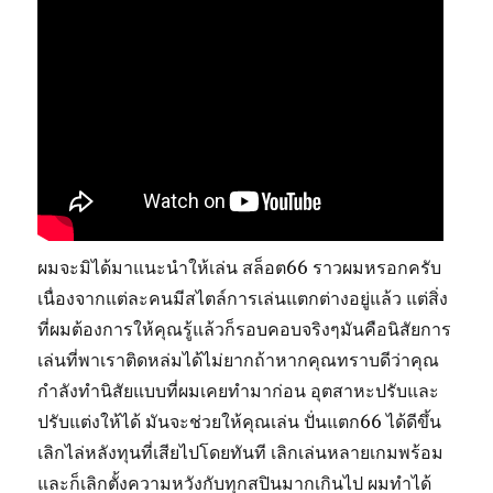
ผมจะมิได้มาแนะนำให้เล่น สล็อต66 ราวผมหรอกครับ
เนื่องจากแต่ละคนมีสไตล์การเล่นแตกต่างอยู่แล้ว แต่สิ่ง
ที่ผมต้องการให้คุณรู้แล้วก็รอบคอบจริงๆมันคือนิสัยการ
เล่นที่พาเราติดหล่มได้ไม่ยากถ้าหากคุณทราบดีว่าคุณ
กำลังทำนิสัยแบบที่ผมเคยทำมาก่อน อุตสาหะปรับและ
ปรับแต่งให้ได้ มันจะช่วยให้คุณเล่น ปั่นแตก66 ได้ดีขึ้น
เลิกไล่หลังทุนที่เสียไปโดยทันที เลิกเล่นหลายเกมพร้อม
และก็เลิกตั้งความหวังกับทุกสปินมากเกินไป ผมทำได้