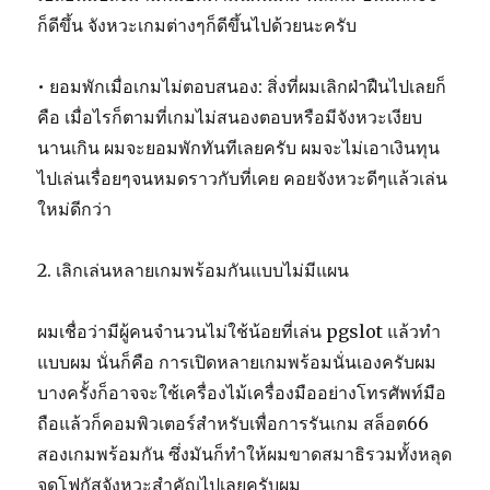
ก็ดีขึ้น จังหวะเกมต่างๆก็ดีขึ้นไปด้วยนะครับ
• ยอมพักเมื่อเกมไม่ตอบสนอง: สิ่งที่ผมเลิกฝ่าฝืนไปเลยก็
คือ เมื่อไรก็ตามที่เกมไม่สนองตอบหรือมีจังหวะเงียบ
นานเกิน ผมจะยอมพักทันทีเลยครับ ผมจะไม่เอาเงินทุน
ไปเล่นเรื่อยๆจนหมดราวกับที่เคย คอยจังหวะดีๆแล้วเล่น
ใหม่ดีกว่า
2. เลิกเล่นหลายเกมพร้อมกันแบบไม่มีแผน
ผมเชื่อว่ามีผู้คนจำนวนไม่ใช้น้อยที่เล่น pgslot แล้วทำ
แบบผม นั่นก็คือ การเปิดหลายเกมพร้อมนั่นเองครับผม
บางครั้งก็อาจจะใช้เครื่องไม้เครื่องมืออย่างโทรศัพท์มือ
ถือแล้วก็คอมพิวเตอร์สำหรับเพื่อการรันเกม สล็อต66
สองเกมพร้อมกัน ซึ่งมันก็ทำให้ผมขาดสมาธิรวมทั้งหลุด
จุดโฟกัสจังหวะสำคัญไปเลยครับผม