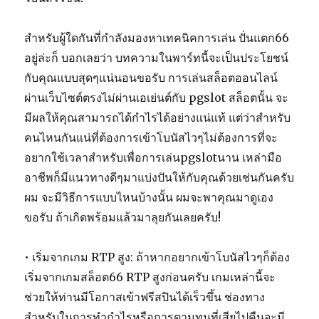
สำหรับผู้ใดกันที่กำลังมองหาเทคนิคการเล่น ปั่นแตก66
อยู่ล่ะก็ บอกเลยว่า บทความในพาร์ทนี้จะเป็นประโยชน์
กับคุณแบบสุดๆแน่นอนขอรับ การเล่นสล็อตออนไลน์
ผ่านเว็บไซต์ตรงไม่ผ่านเอเย่นต์กับ pgslot สล็อตนั้น จะ
มีผลให้คุณสามารถได้กำไรได้อย่างแน่แท้ แต่ว่าสำหรับ
คนไหนกันแน่ที่ต้องการเข้าโบนัสไวๆไม่ต้องการที่จะ
อยากใช้เวลาสำหรับเพื่อการเล่นpgslotนาน เหล่ามือ
อาชีพก็มีแนวทางดีๆมาแบ่งปันให้กับคุณด้วยเช่นกันครับ
ผม จะมีวิธีการแบบไหนบ้างนั้น ผมจะพาคุณมาดูเอง
ขอรับ ถ้าเกิดพร้อมแล้วมาลุยกันเลยครับ!
• เริ่มจากเกม RTP สูง: ถ้าหากอยากเข้าโบนัสไวๆก็ต้อง
เริ่มจากเกมสล็อต66 RTP สูงก่อนครับ เกมเหล่านี้จะ
ช่วยให้ท่านมีโอกาสเข้าฟรีสปินได้เร็วขึ้น ช่องทาง
สำหรับในการทำกำไรหรือการตามทุนที่เสียไปคืนจะมี