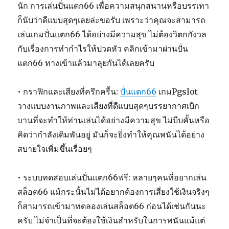
นัก การเล่นปั่นแตก66 เพื่อความสนุกสนานหรือบรรเทา
ก็นับว่าดีแบบสุดๆเลยล่ะขอรับ เพราะว่าคุณจะสามารถ
เล่นเกมปั่นแตก66 ได้อย่างมีความสุข ไม่ต้องวิตกกังวล
กับเรื่องการทำกำไรให้ปวดหัว คลิกเข้ามาผ่านปั่น
แตก66 ทางเข้าแล้วมาลุยกันได้เลยครับ
• กราฟิกและเสียงที่ครึกครื้น:
ปั่นแตก66
เกมPgslot
วางแบบงานภาพและเสียงที่ดีแบบสุดๆบรรยากาศเบิก
บานที่จะทำให้ท่านเล่นได้อย่างมีความสุข ไม่บีบคั้นหรือ
คิดว่ากำลังเดิมพันอยู่ มันก็จะยิ่งทำให้คุณพนันได้อย่าง
สบายใจเพิ่มขึ้นเรื่อยๆ
• ระบบทดสอบเล่นปั่นแตก66ฟรี: หลายๆคนที่อยากเล่น
สล็อต66 แม้กระนั้นไม่ได้อยากต้องการเสี่ยงใช้เงินจริงๆ
ก็สามารถเข้ามาทดลองเล่นสล็อต66 ก่อนได้เช่นกันนะ
ครับ ไม่จำเป็นที่จะต้องใช้เงินสำหรับในการพนันแม้แต่