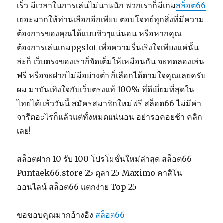
เร็ว มีเวลาในการเล่นไม่นานนัก พวกเราก็มีเกม
สล็อต66
เยอะมากให้ท่านเลือกอีกเพียบ ตอบโจทย์ทุกสิ่งที่มีความ
ต้องการของคุณได้แบบชิวๆแน่นอน หรือหากคุณ
ต้องการเล่นเกมpgslot เพื่อความรื่นเริงใจเพียงแค่นั้น
ล่ะก็ เว็บตรงของเราก็จัดเต็มให้เหมือนกัน จะทดลองเล่น
ฟรี หรือจะฝากไม่มีอย่างต่ำ ก็เลือกได้ตามใจคุณเลยครับ
ผม มาบันเทิงใจกับเว็บตรงแท้ 100% ที่ดีเยี่ยมที่สุดใน
ไทยได้แล้ววันนี้ สมัครสมาชิกใหม่ฟรี สล็อต66 ไม่มีค่า
จารีตอะไรก็แล้วแต่ทั้งหมดแน่นอน อย่ารอคอยช้า คลิก
เลย!
สล็อตฝาก 10 รับ 100 โปรโมชั่นใหม่ล่าสุด สล็อต66
Puntaek66.store 25 ตุลา 25 Maximo คาสิโน
ออนไลน์ สล็อต66 แตกง่าย Top 25
ขอขอบคุณมากอ้างอิง
สล็อต66