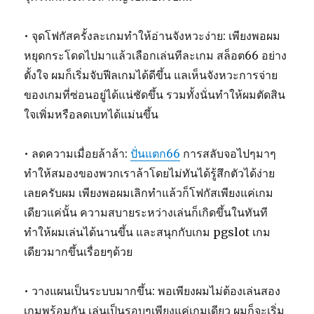
• จุดโฟกัสครั้งละเกมทำให้อ่านจังหวะง่าย: เพียงพอผม
หยุดกระโดดไปมาแล้วเลือกเล่นทีละเกม สล็อต66 อย่าง
ตั้งใจ ผมก็เริ่มจับฟีลเกมได้ดีขึ้น แลเห็นจังหวะการจ่าย
ของเกมที่ซ่อนอยู่ได้แน่ชัดขึ้น รวมทั้งนั่นทำให้ผมตัดสิน
ใจเพิ่มหรือลดเบทได้แม่นขึ้น
• ลดความเมื่อยล้าล้า:
ปั่นแตก66
การสลับจอไปๆมาๆ
ทำให้สมองของพวกเราล้าโดยไม่ทันได้รู้สึกตัวได้ง่าย
เลยครับผม เพียงพอผมเลิกทำแล้วก็โฟกัสเพียงแค่เกม
เดียวแค่นั้น ความสบายระหว่างเล่นก็เกิดขึ้นในทันที
ทำให้ผมเล่นได้นานขึ้น และสนุกกับเกม pgslot เกม
เดียวมากขึ้นเรื่อยๆด้วย
• วางแผนเป็นระบบมากขึ้น: พอเพียงผมไม่ต้องเล่นสอง
เกมพร้อมกัน เล่นเป็นรอบๆเพียงแค่เกมเดียว ผมก็จะเริ่ม