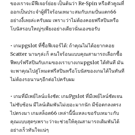
ของเราจะมีฟีเจอร์ย่อย เป็นต้นว่า Re-Spin หรือตัวคูณที่
ออกเป็นประจำผู้ที่ใจร้อนเหมาะสมกับเกมปั่นแตก66
อย่างงี้เลยล่ะครับผม เพราะว่าไม่ต้องคอยฟรีสปินหรือ
โบนัสรอบใหญ่ๆเพียงอย่างเดียวนั่นเองขอรับ
• เกมpgslot ที่ซื้อฟีเจอร์ได้: ถ้าคุณไม่ได้อยากคอย
Scatter นานๆล่ะก็ คนใจร้อนแบบคุณสามารถเลือกซื้อ
ฟีพบร์ฟรีสปินกับเกมของเราบางเกมpgslot ได้ทันที มัน
จะพาคุณไปสู่โหมดฟรีสปินหรือโบนัสของเกมได้ในทันที
ไม่ต้องรอนานๆอีกต่อไปครับผม
• เกมที่มีเพย์ไลน์แจ้งชัด: เกมPgslot ที่มีเพย์ไลน์ชัดเจน
ไม่ซับซ้อน มีไลน์เดิมพันไม่เยอะมากนัก มีข้อตกลงตรง
ไปตรงมา เกมสล็อต66 เหล่านี้นี่แหละขอรับเหมาะกับ
คุณแบบสุดๆเพราะว่าจะช่วยให้คุณสามารถเดิมพันได้
อย่างเร็วทันใจแน่ๆ