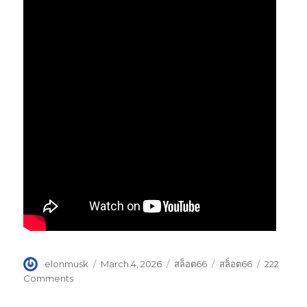
Author
elonmusk
Posted
March 4, 2026
Categories
สล็อต66
Tags
สล็อต66
222
on
Comments
on
casino