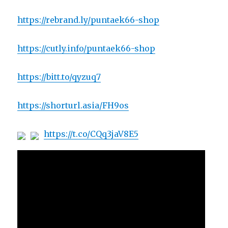
https://rebrand.ly/puntaek66-shop
https://cutly.info/puntaek66-shop
https://bitt.to/qyzuq7
https://shorturl.asia/FH9os
https://t.co/CQq3jaV8E5