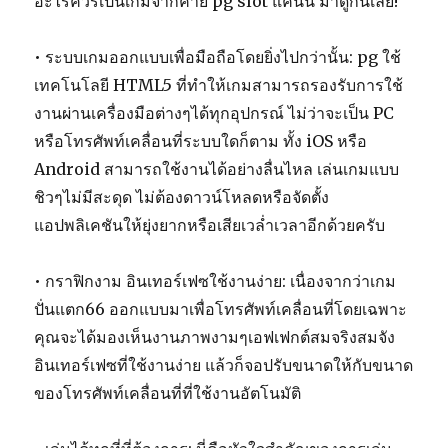
อะไรควรเป็นเกมจากค่าย pg slot แค่นั้น มาดูกันเลย!
• ระบบเกมออกแบบเพื่อมือถือโดยยิ่งไปกว่านั้น: pg ใช้
เทคโนโลยี HTML5 ที่ทำให้เกมสามารถรองรับการใช้
งานผ่านเครื่องมือต่างๆได้ทุกอุปกรณ์ ไม่ว่าจะเป็น PC
หรือโทรศัพท์เคลื่อนที่ระบบใดก็ตาม ทั้ง iOS หรือ
Android สามารถใช้งานได้อย่างลื่นไหล เล่นเกมแบบ
ชิวๆไม่มีสะดุด ไม่ต้องดาวน์โหลดหรือจัดตั้ง
แอปพลิเคชันให้ยุ่งยากหรือเสียเวล่ำเวลาอีกด้วยครับ
• กราฟิกงาม อินเทอร์เฟซใช้งานง่าย: เนื่องจากว่าเกม
ปั่นแตก66 ออกแบบมาเพื่อโทรศัพท์เคลื่อนที่โดยเฉพาะ
คุณจะได้มองเห็นงานภาพงามๆเอฟเฟกต์สมจริงสมจัง
อินเทอร์เฟซที่ใช้งานง่าย แล้วก็จอปรับขนาดให้กับขนาด
ของโทรศัพท์เคลื่อนที่ที่ใช้งานอัตโนมัติ