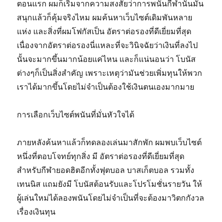
ตอนแรก ผมก็เริ่มจากความสงสัยว่าการพนันกีฬานั้นมัน
สนุกแล้วก็คุ้มจริงไหม ผมค้นหาเว็บไซต์เดิมพันหลาย
แห่ง และสิ่งที่ผมโฟกัสเป็น อัตราต่อรองที่ดีเยี่ยมที่สุด
เนื่องจากอัตราต่อรองนี่แหละที่จะวินิจฉัยว่าเงินที่ลงไป
นั้นจะมากขึ้นมากน้อยแค่ไหน และก็แน่นอนว่า โบนัส
ต่างๆก็เป็นสิ่งสำคัญ เพราะเหตุว่ามันช่วยเพิ่มทุนให้พวก
เราได้มากขึ้นโดยไม่จำเป็นต้องใช้เงินตนเองมากมาย
การเลือกเว็บไซต์พนันที่มั่นหัวใจได้
ภายหลังค้นหาแล้วก็ทดลองเล่นมาสักพัก ผมพบเว็บไซต์
หนึ่งที่ตอบโจทย์ทุกสิ่ง มี อัตราต่อรองที่ดีเยี่ยมที่สุด
สำหรับกีฬายอดฮิตอีกทั้งฟุตบอล บาสเก็ตบอล รวมทั้ง
เทนนิส แถมยังมี โบนัสต้อนรับและโปรโมชั่นรายวัน ให้
ผู้เล่นใหม่ได้ลองพนันโดยไม่จำเป็นที่จะต้องมาวิตกกังวล
เรื่องเงินทุน