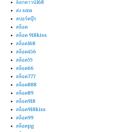
ล็อกดาวน์168
ส่ง sms
สปอร์ตบุ๊ก
สล็อต
สล็อต 918kiss
สล็อต168
สล็อต456
สล็อต55
สล็อต66
สล็อต777
สล็อต888
สล็อต89
สล็อต918
สล็อต918kiss
สล็อต99
สล็อตpg