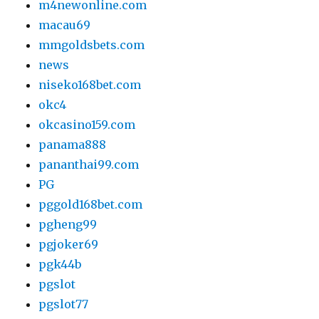
m4newonline.com
macau69
mmgoldsbets.com
news
niseko168bet.com
okc4
okcasino159.com
panama888
pananthai99.com
PG
pggold168bet.com
pgheng99
pgjoker69
pgk44b
pgslot
pgslot77