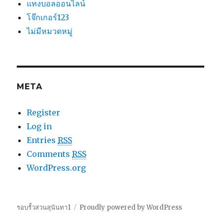
แทงบอลออนไลน์
โจ๊กเกอร์123
ไม่มีหมวดหมู่
META
Register
Log in
Entries
RSS
Comments
RSS
WordPress.org
รอบรั้วสวนสุนันทา1
Proudly powered by WordPress