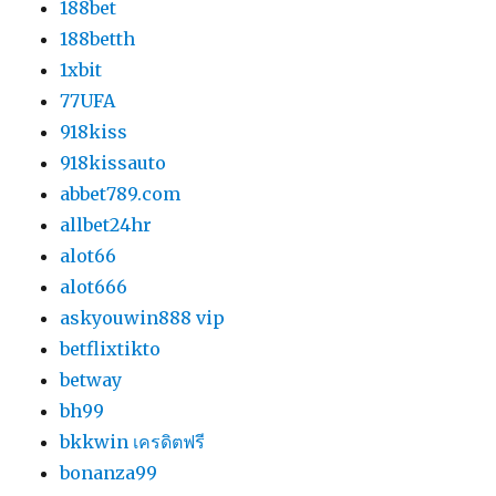
188bet
188betth
1xbit
77UFA
918kiss
918kissauto
abbet789.com
allbet24hr
alot66
alot666
askyouwin888 vip
betflixtikto
betway
bh99
bkkwin เครดิตฟรี
bonanza99