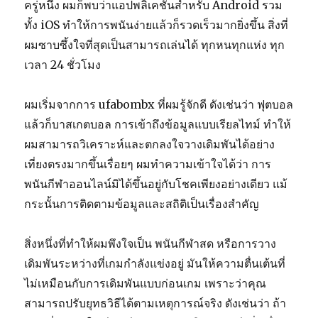
ครู่หนึ่ง ผมก็พบว่าแอปพลิเคชันสำหรับ Android รวม
ทั้ง iOS ทำให้การพนันง่ายแล้วก็รวดเร็วมากยิ่งขึ้น สิ่งที่
ผมซาบซึ้งใจที่สุดเป็นสามารถเล่นได้ ทุกหนทุกแห่ง ทุก
เวลา 24 ชั่วโมง
ผมเริ่มจากการ ufabombx ที่ผมรู้จักดี ดังเช่นว่า ฟุตบอล
แล้วก็บาสเกตบอล การเข้าถึงข้อมูลแบบเรียลไทม์ ทำให้
ผมสามารถวิเคราะห์และตกลงใจวางเดิมพันได้อย่าง
เที่ยงตรงมากขึ้นเรื่อยๆ ผมทำความเข้าใจได้ว่า การ
พนันกีฬาออนไลน์มิได้ขึ้นอยู่กับโชคเพียงอย่างเดียว แม้
กระนั้นการติดตามข้อมูลและสถิติเป็นเรื่องสำคัญ
สิ่งหนึ่งที่ทำให้ผมพึงใจเป็น พนันกีฬาสด หรือการวาง
เดิมพันระหว่างที่เกมกำลังแข่งอยู่ มันให้ความตื่นเต้นที่
ไม่เหมือนกับการเดิมพันแบบก่อนเกม เพราะว่าคุณ
สามารถปรับยุทธวิธีได้ตามเหตุการณ์จริง ดังเช่นว่า ถ้า