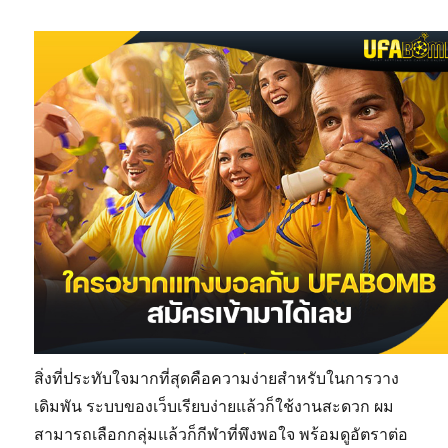
สิ่งที่ประทับใจมากที่สุดคือความง่ายสำหรับในการวาง
เดิมพัน ระบบของเว็บเรียบง่ายแล้วก็ใช้งานสะดวก ผม
สามารถเลือกกลุ่มแล้วก็กีฬาที่พึงพอใจ พร้อมดูอัตราต่อ