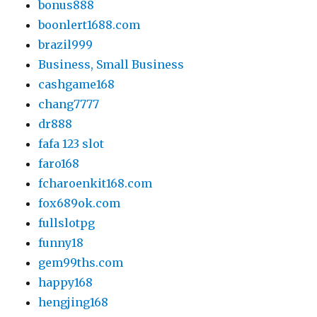
bonus888
boonlert1688.com
brazil999
Business, Small Business
cashgame168
chang7777
dr888
fafa 123 slot
faro168
fcharoenkit168.com
fox689ok.com
fullslotpg
funny18
gem99ths.com
happy168
hengjing168