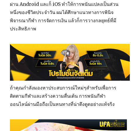
ผ่าน Android และก็ iOS ทำให้การพนันแปลงเป็นส่วน
หนึ่งของชีวิตประจำวัน ผมได้ศึกษาแนวทางการพินิจ
พิจารณากีฬา การจัดการเงิน แล้วก็การวางกลยุทธ์ที่มี
ประสิทธิภาพ
ถ้าคุณกำลังมองหาประสบการณ์ใหม่ๆสำหรับเพื่อการ
ติดตามกีฬาและสร้างความตื่นเต้น การพนันกีฬา
ออนไลน์ผ่านมือถือเป็นหนทางที่น่าดึงดูดอย่างแท้จริง