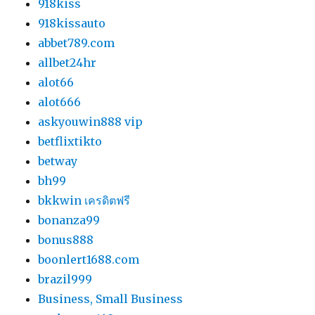
918kiss
918kissauto
abbet789.com
allbet24hr
alot66
alot666
askyouwin888 vip
betflixtikto
betway
bh99
bkkwin เครดิตฟรี
bonanza99
bonus888
boonlert1688.com
brazil999
Business, Small Business