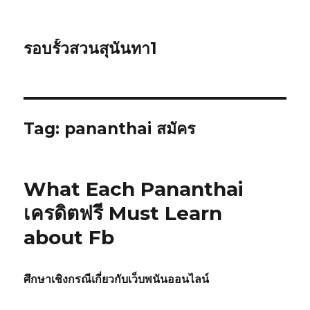
รอบรั้วสวนสุนันทา1
Tag: pananthai สมัคร
What Each Pananthai
เครดิตฟรี Must Learn
about Fb
ศึกษาเชิงกรณีเกี่ยวกับเว็บพนันออนไลน์