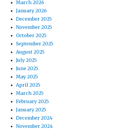
March 2026
January 2026
December 2025
November 2025
October 2025
September 2025
August 2025
July 2025
June 2025
May 2025
April 2025
March 2025
February 2025
January 2025
December 2024
November 2024