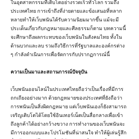
ในอุตสาหกรรมที่เติบโตอย่างรวดเร็วทั่วโลก รวมถึง
ประเทศไทย การเข้าถึงที่ง่ายดายและข้อเสนอที่หลาก
หลายทำให้เว็บพนันได้รับความนิยมมากขึ้น แม้จะมี
ประเด็นเกี่ยวกับกฎหมายและศีลธรรมก็ตาม บทความนี้
จะศึกษาถึงผลกระทบของเว็บพนันในสังคมไทย ทั้งใน
ด้านบวกและลบ รวมถึงวิธีการที่รัฐบาลและองค์กรต่าง
ๆ กำลังดำเนินการเพื่อจัดการกับปรากฏการณ์นี้
ความเป็นมาและสถานการณ์ปัจจุบัน
เว็บพนันออนไลน์ในประเทศไทยถือว่าเป็นเรื่องที่มีการ
ถกเถียงอย่างมาก ด้วยกฎหมายของประเทศที่ยังถือว่า
การพนันเป็นสิ่งผิดกฎหมาย แต่เว็บพนันเองก็ยังสามารถ
เจริญเติบโตได้โดยใช้อินเทอร์เน็ตเป็นสื่อกลางเพื่อเข้า
ถึงลูกค้าได้อย่างกว้างขวาง การทำงานของเว็บพนันจะ
มีการออกแบบและโปรโมชันที่น่าสนใจ ทำให้ผู้เล่นรู้สึก