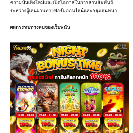
ความบันเทิงใหม่และเปิดโอกาสในการสานสัมพันธ์
ระหว่างผู้เล่นผ่านทางฟอรั่มออนไลน์และกลุ่มสนทนา
ผลกระทบทางลบของเว็บพนัน