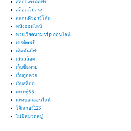
สล็อตเครดิตฟรี
สล็อตเว็บตรง
สแกนคิวอาร์โค้ด
หนังออนไลน์
หวยเวียดนาม vip ออนไลน์
เครดิตฟรี
เดิมพันกีฬา
เล่นสล็อต
เว็บซื้อหวย
เว็บถูกหวย
เว็บสล็อต
เศรษฐี99
แทงบอลออนไลน์
โจ๊กเกอร์123
ไม่มีหมวดหมู่