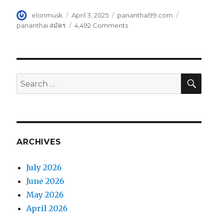
Author
elonmusk
Posted
April 3, 2025
Categories
pananthai99.com
Tags
on
pananthai สมัคร
4,492 Comments
on
What
Each
Pananthai
เครดิต
ฟรี
SE
Search
Must
for:
Learn
about
Fb
ARCHIVES
July 2026
June 2026
May 2026
April 2026