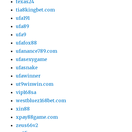
texas24
tia8kingbet.com
ufa191
ufa89
ufa9
ufafox88
ufanance789.com
ufasexygame
ufasnake
ufawinner
ut9winwin.com
vip168sa
westbluez168bet.com
xin88
xpay88game.com
zeus66v2