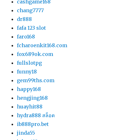
cashgame168
chang7777
dr888
fafa 123 slot
faro168
fcharoenkit168.com
fox689ok.com
fullslotpg
funny18
gem99ths.com
happy168
hengjing168
huayhit88
hydra888 สล็อต
ib888pro.bet
jinda55