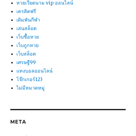
หวยเวียดนาม vip ออนไลน์
เครดิตฟรี
เดิมพันกีฬา
เล่นสล็อต
เว็บซื้อหวย
เว็บถูกหวย
เว็บสล็อต
เศรษฐี99
แทงบอลออนไลน์
โจ๊กเกอร์123
ไม่มีหมวดหมู่
META