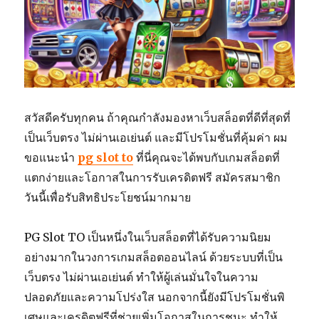
สวัสดีครับทุกคน ถ้าคุณกำลังมองหาเว็บสล็อตที่ดีที่สุดที่
เป็นเว็บตรง ไม่ผ่านเอเย่นต์ และมีโปรโมชั่นที่คุ้มค่า ผม
ขอแนะนำ
pg slot to
ที่นี่คุณจะได้พบกับเกมสล็อตที่
แตกง่ายและโอกาสในการรับเครดิตฟรี สมัครสมาชิก
วันนี้เพื่อรับสิทธิประโยชน์มากมาย
PG Slot TO เป็นหนึ่งในเว็บสล็อตที่ได้รับความนิยม
อย่างมากในวงการเกมสล็อตออนไลน์ ด้วยระบบที่เป็น
เว็บตรง ไม่ผ่านเอเย่นต์ ทำให้ผู้เล่นมั่นใจในความ
ปลอดภัยและความโปร่งใส นอกจากนี้ยังมีโปรโมชั่นพิ
เศษและเครดิตฟรีที่ช่วยเพิ่มโอกาสในการชนะ ทำให้