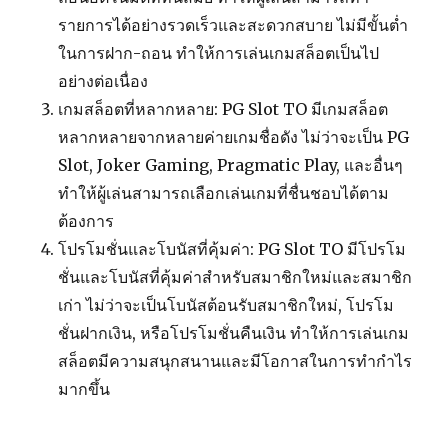
รายการได้อย่างรวดเร็วและสะดวกสบาย ไม่มีขั้นต่ำ
ในการฝาก-ถอน ทำให้การเล่นเกมสล็อตเป็นไป
อย่างต่อเนื่อง
เกมสล็อตที่หลากหลาย: PG Slot TO มีเกมสล็อต
หลากหลายจากหลายค่ายเกมชื่อดัง ไม่ว่าจะเป็น PG
Slot, Joker Gaming, Pragmatic Play, และอื่นๆ
ทำให้ผู้เล่นสามารถเลือกเล่นเกมที่ชื่นชอบได้ตาม
ต้องการ
โปรโมชั่นและโบนัสที่คุ้มค่า: PG Slot TO มีโปรโม
ชั่นและโบนัสที่คุ้มค่าสำหรับสมาชิกใหม่และสมาชิก
เก่า ไม่ว่าจะเป็นโบนัสต้อนรับสมาชิกใหม่, โปรโม
ชั่นฝากเงิน, หรือโปรโมชั่นคืนเงิน ทำให้การเล่นเกม
สล็อตมีความสนุกสนานและมีโอกาสในการทำกำไร
มากขึ้น