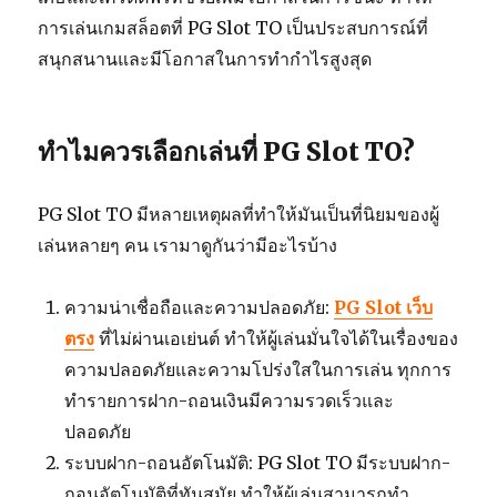
การเล่นเกมสล็อตที่ PG Slot TO เป็นประสบการณ์ที่
สนุกสนานและมีโอกาสในการทำกำไรสูงสุด
ทำไมควรเลือกเล่นที่ PG Slot TO?
PG Slot TO มีหลายเหตุผลที่ทำให้มันเป็นที่นิยมของผู้
เล่นหลายๆ คน เรามาดูกันว่ามีอะไรบ้าง
ความน่าเชื่อถือและความปลอดภัย:
PG Slot เว็บ
ตรง
ที่ไม่ผ่านเอเย่นต์ ทำให้ผู้เล่นมั่นใจได้ในเรื่องของ
ความปลอดภัยและความโปร่งใสในการเล่น ทุกการ
ทำรายการฝาก-ถอนเงินมีความรวดเร็วและ
ปลอดภัย
ระบบฝาก-ถอนอัตโนมัติ: PG Slot TO มีระบบฝาก-
ถอนอัตโนมัติที่ทันสมัย ทำให้ผู้เล่นสามารถทำ