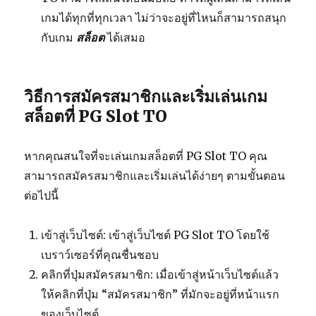
เกมได้ทุกที่ทุกเวลา ไม่ว่าจะอยู่ที่ไหนก็สามารถสนุก
กับเกม
สล็อต
ได้เสมอ
วิธีการสมัครสมาชิกและเริ่มเล่นเกม
สล็อตที่ PG Slot TO
หากคุณสนใจที่จะเล่นเกมสล็อตที่ PG Slot TO คุณ
สามารถสมัครสมาชิกและเริ่มเล่นได้ง่ายๆ ตามขั้นตอน
ต่อไปนี้
เข้าสู่เว็บไซต์: เข้าสู่เว็บไซต์ PG Slot TO โดยใช้
เบราว์เซอร์ที่คุณชื่นชอบ
คลิกที่ปุ่มสมัครสมาชิก: เมื่อเข้าสู่หน้าเว็บไซต์แล้ว
ให้คลิกที่ปุ่ม “สมัครสมาชิก” ที่มักจะอยู่ที่หน้าแรก
ของเว็บไซต์