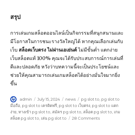
สรุป
การเล่นเกมสล็อตออนไลน์เป็นกิจกรรมที่สนุกสนานและ
มีโอกาสในการชนะรางวัลใหญ่ได้ หากคุณเลือกเล่นกับ
เว็บ
สล็อตเว็บตรง ไม่ผ่านเอเย่นต์
ไม่มีขั้นต่ำ แตกง่าย
เว็บสล็อตแท้ 100% คุณจะได้รับประสบการณ์การเล่นที่
ดีและปลอดภัย หวังว่าบทความนี้จะเป็นประโยชน์และ
ช่วยให้คุณสามารถเล่นเกมสล็อตได้อย่างมั่นใจมากยิ่ง
ขึ้น
Author
admin
Posted
July 15, 2024
Categories
news
Tags
pg slot to
,
pg slot to
on
มือถือ
,
pg slot to เครดิตฟรี
,
pg slot to เว็บตรง
,
pg slot to แตก
ง่าย
,
ทางเข้า pg slot to
,
สมัคร pg slot to
,
สล็อต pg slot to
,
เกม
สล็อต pg slot to
,
เล่น pg slot to
28 Comments
on
เล่น
pg