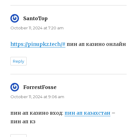
SantoTop
says:
October 11, 2024 at 7:20 am
https://pinupkz.tech/#
пин ап казино онлайн
Reply
ForrestFosse
says:
October 11, 2024 at 9:06 am
пин ап казино вход:
пин ап казахстан
–
пин ап кз