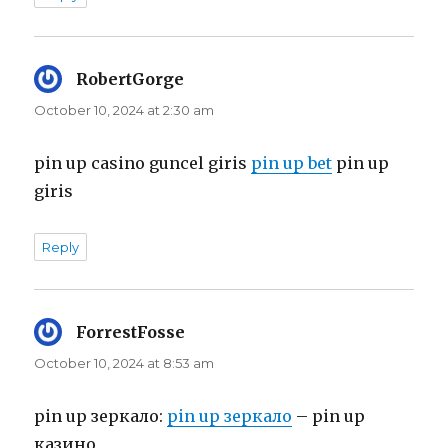
RobertGorge
says:
October 10, 2024 at 2:30 am
pin up casino guncel giris
pin up bet
pin up
giris
Reply
ForrestFosse
says:
October 10, 2024 at 8:53 am
pin up зеркало:
pin up зеркало
– pin up
казино