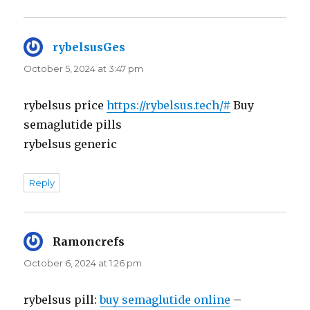
rybelsusGes
says:
October 5, 2024 at 3:47 pm
rybelsus price
https://rybelsus.tech/#
Buy
semaglutide pills
rybelsus generic
Reply
Ramoncrefs
says:
October 6, 2024 at 1:26 pm
rybelsus pill:
buy semaglutide online
–