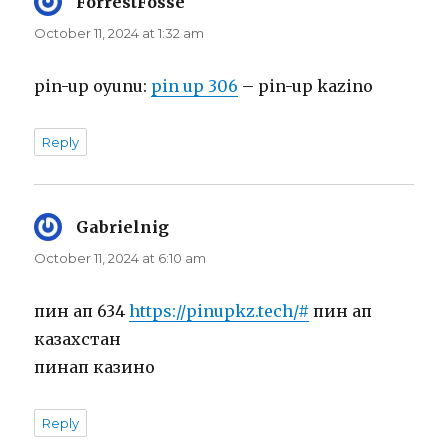
ForrestFosse
says:
October 11, 2024 at 1:32 am
pin-up oyunu:
pin up 306
– pin-up kazino
Reply
Gabrielnig
says:
October 11, 2024 at 6:10 am
пин ап 634
https://pinupkz.tech/#
пин ап
казахстан
пинап казино
Reply