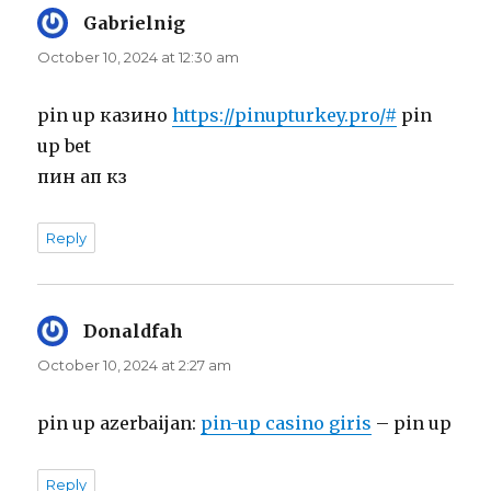
Gabrielnig
says:
October 10, 2024 at 12:30 am
pin up казино
https://pinupturkey.pro/#
pin
up bet
пин ап кз
Reply
Donaldfah
says:
October 10, 2024 at 2:27 am
pin up azerbaijan:
pin-up casino giris
– pin up
Reply