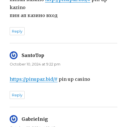
kazino
пин ап казино вход
Reply
SantoTop
says:
October 10, 2024 at 9:22 pm
https://pinupaz.bid/#
pin up casino
Reply
Gabrielnig
says: