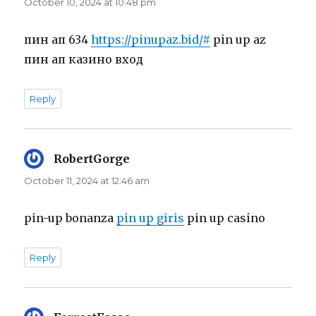
October 10, 2024 at 10:48 pm
пин ап 634
https://pinupaz.bid/#
pin up az
пин ап казино вход
Reply
RobertGorge
says:
October 11, 2024 at 12:46 am
pin-up bonanza
pin up giris
pin up casino
Reply