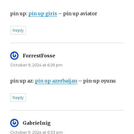
pin up:
pin up giris
– pin up aviator
Reply
ForrestFosse
says:
October 9, 2024 at 6:29 pm
pin up az:
pin up azerbaijan
– pin-up oyunu
Reply
Gabrielnig
says:
October 9, 2024 at 6:33 pm