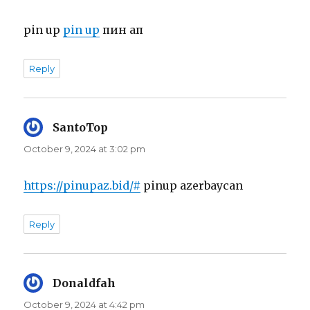
pin up
pin up
пин ап
Reply
SantoTop
says:
October 9, 2024 at 3:02 pm
https://pinupaz.bid/#
pinup azerbaycan
Reply
Donaldfah
says:
October 9, 2024 at 4:42 pm