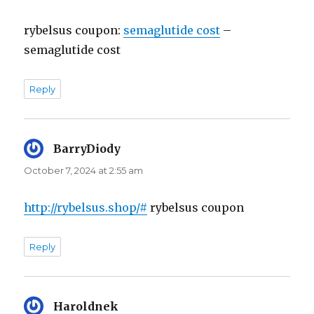
rybelsus coupon:
semaglutide cost
–
semaglutide cost
Reply
BarryDiody
says:
October 7, 2024 at 2:55 am
http://rybelsus.shop/#
rybelsus coupon
Reply
Haroldnek
says: