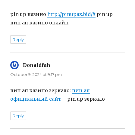
pin up казино
http://pinupaz.bid/#
pin up
пин ап казино онлайн
Reply
Donaldfah
says:
October 9, 2024 at 9:17 pm
пин ап казино зеркало:
пин ап
официальный сайт
– pin up зеркало
Reply