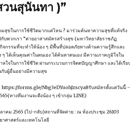
วนสุนันทา )”
ความสุขในการใช้ชีวิตมากแค่ไหน ? มาร่วมค้นหาความสุขที่แท้จริง
ไปกับพวกเรา “ค่ายอาสาสมัครสร้างสุข (มหาวิทยาลัยราชภัฏ
กิจกรรมที่จะทำให้น้อง ๆ มีพื้นที่ปลอดภัยทางด้านความรู้สึกและ
อง ๆ ได้เห็นคุณค่าในตนเอง ได้ค้นหาตนเอง มีความภาคภูมิใจใน
ดาลใจในการใช้ชีวิต ผ่านกระบวนการจิตตปัญญาศึกษา และได้เรีย
กับผู้อื่นอย่างมีความสุข
่ : https://forms.gle/Nbg3eDYuohJzscya8รับสมัครตั้งแต่วันนี้ 
2565(ทางทีมงานจะดึงน้อง ๆ เข้ากลุ่ม LINE)
 2 ตุลาคม 2565 (ไป-กลับ)สถานที่จัดค่าย : ณ ห้องประชุม 26103
ยาศาสตร์และเทคโนโลยี