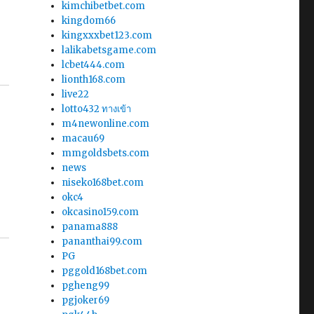
kimchibetbet.com
kingdom66
kingxxxbet123.com
lalikabetsgame.com
lcbet444.com
lionth168.com
live22
lotto432 ทางเข้า
m4newonline.com
macau69
mmgoldsbets.com
news
niseko168bet.com
okc4
okcasino159.com
panama888
pananthai99.com
PG
pggold168bet.com
pgheng99
pgjoker69