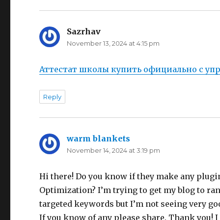
Sazrhav
says:
November 13, 2024 at 4:15 pm
Аттестат школы купить официально с у
Reply
warm blankets
says:
November 14, 2024 at 3:19 pm
Hi there! Do you know if they make any plugi
Optimization? I’m trying to get my blog to ra
targeted keywords but I’m not seeing very goo
If you know of any please share. Thank you! I