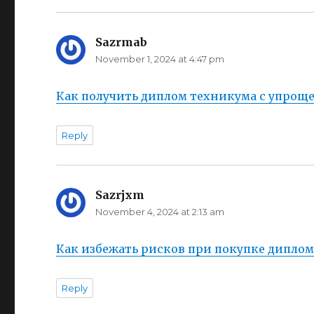
Sazrmab
says:
November 1, 2024 at 4:47 pm
Как получить диплом техникума с упрощ
Reply
Sazrjxm
says:
November 4, 2024 at 2:13 am
Как избежать рисков при покупке диплом
Reply