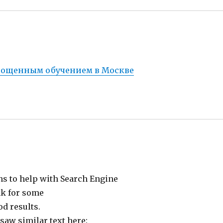
прощенным обучением в Москве
ns to help with Search Engine
nk for some
d results.
 saw similar text here: