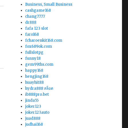
Business, Small Business
cashgame168
chang7777
dr888
fafa 123 slot
faro168
fcharoenkit168.com
fox689ok.com
fullslotpg
funny18
gem99ths.com
happy168
hengjing168
huayhit88
hydra888 สล็อต
ib888pro.bet
jinda55
joker123
joker123auto
juad888
judhai168