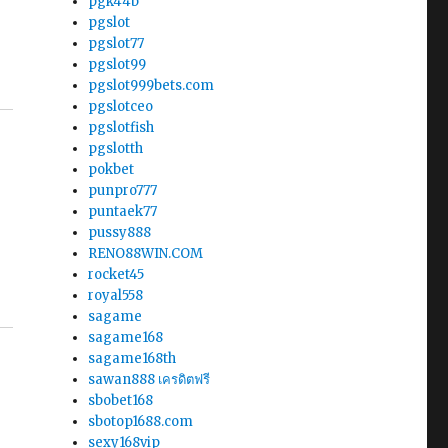
pgk44b
pgslot
pgslot77
pgslot99
pgslot999bets.com
pgslotceo
pgslotfish
pgslotth
pokbet
punpro777
puntaek77
pussy888
RENO88WIN.COM
rocket45
royal558
sagame
sagame168
sagame168th
sawan888 เครดิตฟรี
sbobet168
sbotop1688.com
sexy168vip