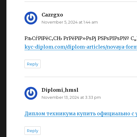
Cazrgxo
says:
November 5, 2024 at 1:44 am
РљСѓРїРёС‚СЊ РґРёРїР»РѕРј РЅРѕРІРѕР№ С„Р
kyc-diplom.com/diplom-articles/novaya-for
Reply
Diplomi_hmsl
says:
November 13, 2024 at 3:33 pm
Диплом техникума купить официально с
Reply