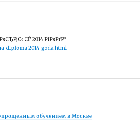
ѕСЂРјС‹ СЃ 2014 РіРѕРґР°
ma-diploma-2014-goda.html
 упрощенным обучением в Москве