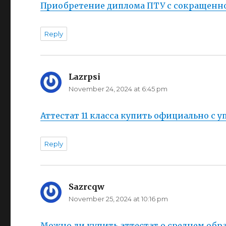
Приобретение диплома ПТУ с сокращенн
Reply
Lazrpsi
says:
November 24, 2024 at 6:45 pm
Аттестат 11 класса купить официально с
Reply
Sazrcqw
says:
November 25, 2024 at 10:16 pm
Можно ли купить аттестат о среднем об