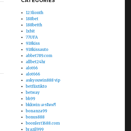
CATEGORIES
123lionth
188bet
188betth
1xbit
77UFA
918kiss
918kissauto
abbet789.com
allbet24hr
alot66
alot666
askyouwin888 vip
betflixtikto
betway
bh99
bkkwin เครดิตฟรี
bonanza99
bonus888
boonlert1688.com
brazil999