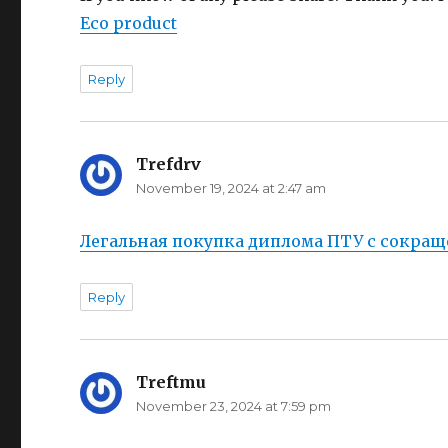
Eco product
Reply
Trefdrv
says:
November 19, 2024 at 2:47 am
Легальная покупка диплома ПТУ с сокра
Reply
Treftmu
says:
November 23, 2024 at 7:59 pm