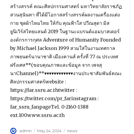
สร้างสรรค์ คณะศิลปกรรมศาสตร์ มหาวิทยาลัยราชภัฏ
สวนสุนันทา ที่ได้มีโอกาสสร้างสรรค์ผลงานเครื่องแต่ง
กาย ชุดผ้าไหมไทย ให้กับ คุณฟ้าใส ปวีณสุดา มิส
ยูนิเวิร์สไทยแลนด์ 2019 ในฐานะแบรนด์แอมบาสเดอร์
องค์กรการกุศล Adventure of Humanity Founded
by Michael Jackson 1999 สวมใส่ในงานเทศกาล
ภาพยนตร์นานาชาติ เมืองคานส์ ครั้งที่ 77 ณ ประเทศ
ฝรั่งเศส**(ขอบคุณภาพและข้อมูล จาก เพจสุ
นาChannel)**▾▾▾▾▾▾▾▾▾▾▾▾งานประชาสัมพันธ์คณะ
ศิลปกรรมศาสตร์website :
https://far.ssru.ac.thtwitter :
https://twitter.com/pr_farinstagram :
far_ssru_fanpageTel. 0-2160-1388
ext.100www.ssru.ac.th
Author
admin
Posted
May 24, 2024
Categories
news