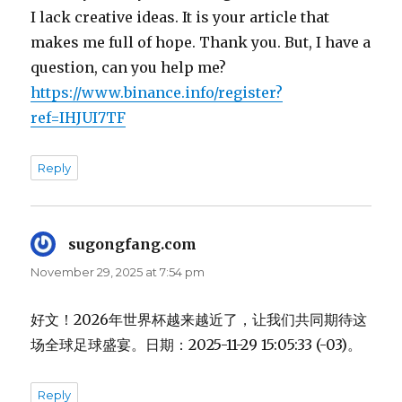
I lack creative ideas. It is your article that
makes me full of hope. Thank you. But, I have a
question, can you help me?
https://www.binance.info/register?
ref=IHJUI7TF
Reply
sugongfang.com
says:
November 29, 2025 at 7:54 pm
好文！2026年世界杯越来越近了，让我们共同期待这
场全球足球盛宴。日期：2025-11-29 15:05:33 (-03)。
Reply