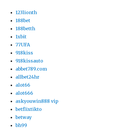
123lionth
188bet
188betth
1xbit
77UFA
918kiss
918kissauto
abbet789.com
allbet24hr
alot66
alot666
askyouwin888 vip
betflixtikto
betway
bh99