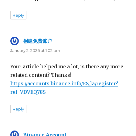
Reply
创建免费账户
says:
January 2, 2026 at 1:02 pm
Your article helped me a lot, is there any more
related content? Thanks!
https://accounts.binance.info/ES_la/register?
ref=VDVEQ78S
Reply
Binance Account
says: