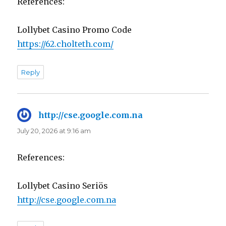
References:
Lollybet Casino Promo Code
https://62.cholteth.com/
Reply
http://cse.google.com.na
says:
July 20, 2026 at 9:16 am
References:
Lollybet Casino Seriös
http://cse.google.com.na