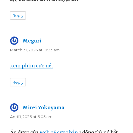
Reply
Meguri
says:
March 31, 2026 at 10:23 am
xem phim cực nét
Reply
Mirei Yokoyama
says:
April 1, 2026 at 6:05 am
Ăn được của
web cá cược bẩn
1 đồng thì nó bắt