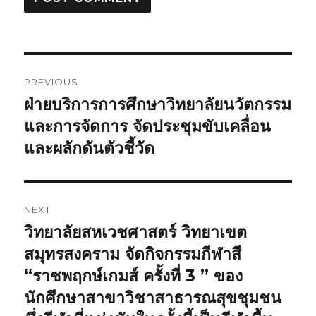
Post
PREVIOUS
navigation
ฝ่ายบริการการศึกษาวิทยาลัยนวัตกรรม
Previous
และการจัดการ จัดประชุมขับเคลื่อน
post:
และผลักดันตัวชี้วัด
NEXT
วิทยาลัยสหเวชศาสตร์ วิทยาเขต
Next
สมุทรสงคราม จัดกิจกรรมกีฬาสี
post:
“ราชพฤกษ์เกมส์ ครั้งที่ 3 ” ของ
นักศึกษาสาขาวิชาสาธารณสุขชุมชน