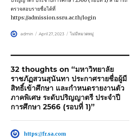
ปริญญาตรี ประจำปีการศึกษา 2566 (รอบที่ 1) สามารถ
ตรวจสอบรายชื่อได้ที่
https://admission.ssru.ac.th/login
Author
admin
Posted
April 27, 2023
Categories
ไม่มีหมวดหมู่
on
32 thoughts on “มหาวิทยาลัย
ราชภัฏสวนสุนันทา ประกาศรายชื่อผู้มี
สิทธิ์เข้าศึกษา และกำหนดรายงานตัว
ภาคพิเศษ ระดับปริญญาตรี ประจำปี
การศึกษา 2566 (รอบที่ 1)”
https://fr.sa.com
says: