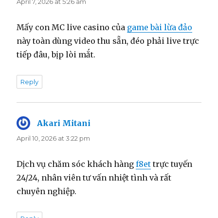
April 7, 2026 at 5:26 am
Mấy con MC live casino của
game bài lừa đảo
này toàn dùng video thu sẵn, đéo phải live trực
tiếp đâu, bịp lòi mắt.
Reply
Akari Mitani
says:
April 10, 2026 at 3:22 pm
Dịch vụ chăm sóc khách hàng
f8et
trực tuyến
24/24, nhân viên tư vấn nhiệt tình và rất
chuyên nghiệp.