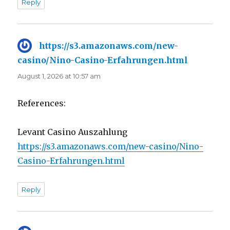
Reply
https://s3.amazonaws.com/new-
casino/Nino-Casino-Erfahrungen.html
says:
August 1, 2026 at 10:57 am
References:
Levant Casino Auszahlung
https://s3.amazonaws.com/new-casino/Nino-
Casino-Erfahrungen.html
Reply