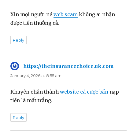
Xin mọi người né
web scam
không ai nhận
được tiền thưởng cả.
Reply
https://theinsurancechoice.uk.com
says:
January 4, 2026 at 8:55 am
Khuyên chân thành
website cá cược bẩn
nạp
tiền là mất trắng.
Reply