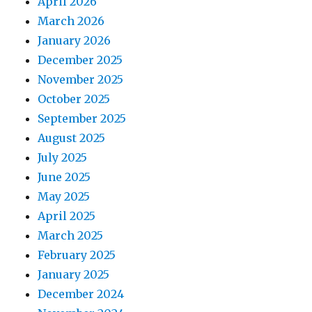
April 2026
March 2026
January 2026
December 2025
November 2025
October 2025
September 2025
August 2025
July 2025
June 2025
May 2025
April 2025
March 2025
February 2025
January 2025
December 2024