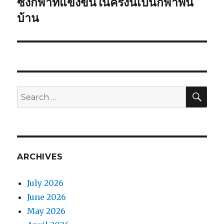
ซึ่งกีฬาที่แข่งขันในครั้งนี้เป็นกีฬาพื้น
บ้าน
SE
Search
for:
ARCHIVES
July 2026
June 2026
May 2026