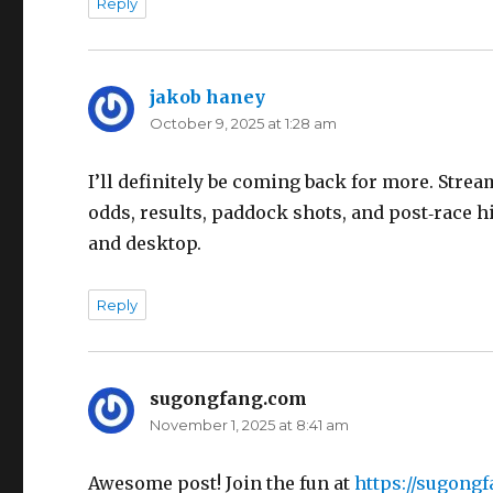
Reply
jakob haney
says:
October 9, 2025 at 1:28 am
I’ll definitely be coming back for more. Stre
odds, results, paddock shots, and post‑race h
and desktop.
Reply
sugongfang.com
says:
November 1, 2025 at 8:41 am
Awesome post! Join the fun at
https://sugong