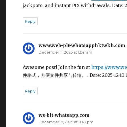
jackpots, and instant PIX withdrawals. Date: 202
Reply
www.web-plt-whatsapphktwkh.com
December 11, 2025 at 12:41 am
Awesome post! Join the fun at
https://www.w
件格式，方便文件共享与传输。 . Date: 2025-12-10 09:4
Reply
ws-blt-whatsapp.com
says:
December 17, 2025 at 11:43 pm