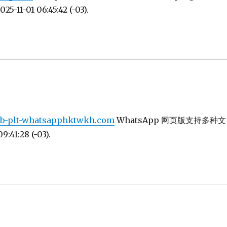
5-11-01 06:45:42 (-03).
says:
eb-plt-whatsapphktwkh.com
WhatsApp 网页版支持多种文
1:28 (-03).