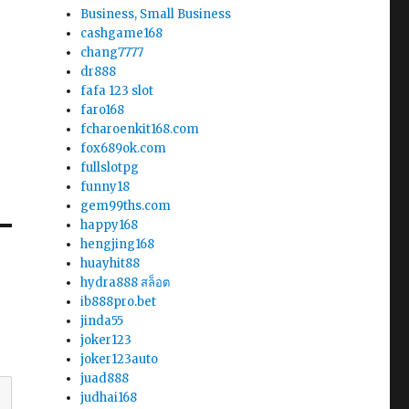
Business, Small Business
cashgame168
chang7777
dr888
fafa 123 slot
faro168
fcharoenkit168.com
fox689ok.com
fullslotpg
funny18
gem99ths.com
happy168
hengjing168
huayhit88
hydra888 สล็อต
ib888pro.bet
jinda55
joker123
joker123auto
juad888
judhai168