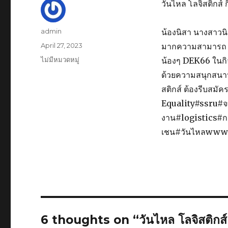
วันไหล โลจิสติกส
Author
admin
น้องนิสา นางสาว
Posted
April 27, 2023
มากความสามารถ น
on
Categories
ไม่มีหมวดหมู่
น้องๆ DEK66 ในกิจ
ด้วยความสนุกสนาน
สติกส์ ต้องรีบสมั
Equality#ssru#จบ
งาน#logistics#ก
เชน#วันไหลwww.s
6 thoughts on “วันไหล โลจิสติกส