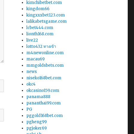
kimchibetbet.com
kingdom66
kingxxxbet123.com
lalikabetsgame.com
lcbet444.com
lionth168.com
live22
lotto432 ทางเข้า
m4newonline.com
macau69
mmgoldsbets.com
news
niseko168bet.com
okc4
okcasino159.com
panama888
pananthai99.com
PG
pggold168bet.com
pgheng99
pgjoker69