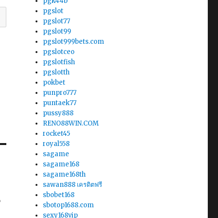
pgk44b
pgslot
pgslot77
pgslot99
pgslot999bets.com
pgslotceo
pgslotfish
pgslotth
pokbet
punpro777
puntaek77
pussy888
RENO88WIN.COM
rocket45
royal558
sagame
sagame168
sagame168th
sawan888 เครดิตฟรี
น
sbobet168
sbotop1688.com
sexy168vip