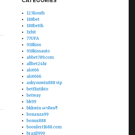
CATEGORIES
123lionth
188bet
188betth
1xbit
77UFA
918kiss
918kissauto
abbet789.com
allbet24hr
alot66
alot666
askyouwin888 vip
betflixtikto
betway
bh99
bkkwin เครดิตฟรี
bonanza99
bonus888
boonlert1688.com
brazil999