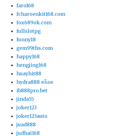
faro168
fcharoenkit168.com
fox689ok.com
fullslotpg
funny18
gem99ths.com
happy168
hengjing168
huayhit88
hydra888 สล็อต
ib888pro.bet
jinda55
joker123
joker123auto
juad888
judhai168