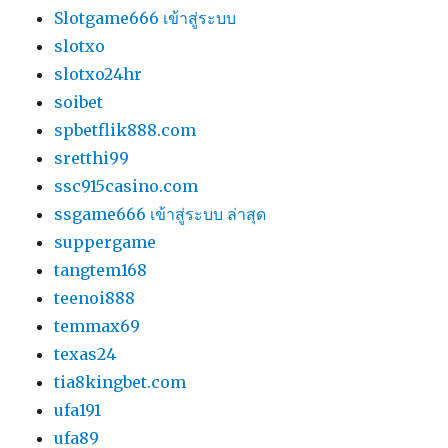
Slotgame666 เข้าสู่ระบบ
slotxo
slotxo24hr
soibet
spbetflik888.com
sretthi99
ssc915casino.com
ssgame666 เข้าสู่ระบบ ล่าสุด
suppergame
tangtem168
teenoi888
temmax69
texas24
tia8kingbet.com
ufa191
ufa89