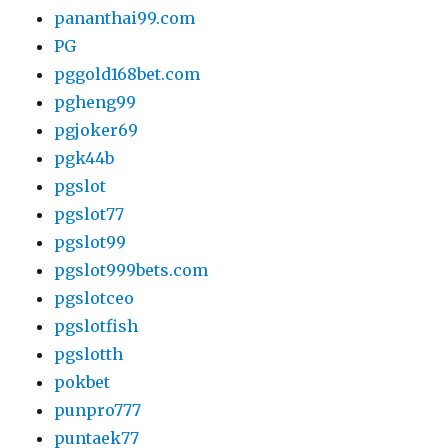
pananthai99.com
PG
pggold168bet.com
pgheng99
pgjoker69
pgk44b
pgslot
pgslot77
pgslot99
pgslot999bets.com
pgslotceo
pgslotfish
pgslotth
pokbet
punpro777
puntaek77