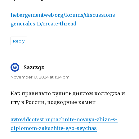
hebergementweb.org/forums/discussions-
generales.15/create-thread
Reply
Sazrzqz
says:
November 19, 2024 at 1:34 pm
Как правильно купить диплом колледжа и
пту в России, подводные камни
avtovideotest.ru/nachnite-novuyu-zhizn-s-
diplomom-zakazhite-ego-seychas