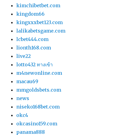
kimchibetbet.com
kingdom66
kingxxxbet123.com
lalikabetsgame.com
lcbet444.com
lionth168.com
live22
lotto432 ทางเข้า
m4newonline.com
macau69
mmgoldsbets.com
news
niseko168bet.com
okc4
okcasino159.com
panama888