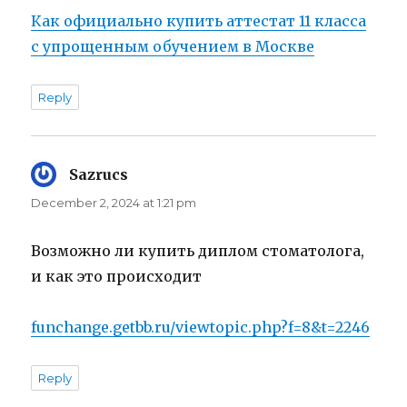
Как официально купить аттестат 11 класса
с упрощенным обучением в Москве
Reply
Sazrucs
says:
December 2, 2024 at 1:21 pm
Возможно ли купить диплом стоматолога,
и как это происходит
funchange.getbb.ru/viewtopic.php?f=8&t=2246
Reply