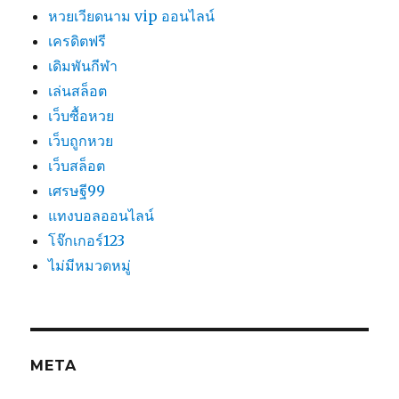
หวยเวียดนาม vip ออนไลน์
เครดิตฟรี
เดิมพันกีฬา
เล่นสล็อต
เว็บซื้อหวย
เว็บถูกหวย
เว็บสล็อต
เศรษฐี99
แทงบอลออนไลน์
โจ๊กเกอร์123
ไม่มีหมวดหมู่
META