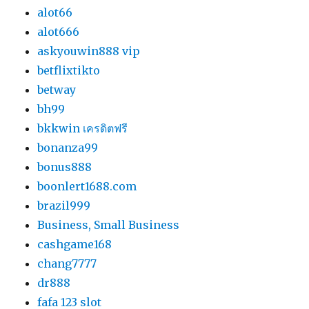
alot66
alot666
askyouwin888 vip
betflixtikto
betway
bh99
bkkwin เครดิตฟรี
bonanza99
bonus888
boonlert1688.com
brazil999
Business, Small Business
cashgame168
chang7777
dr888
fafa 123 slot