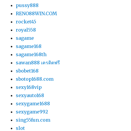
pussy888
RENO88WIN.COM
rocket45
royal558
sagame
sagame168
sagame168th
sawan888 เครดิตฟรี
sbobet168
sbotop1688.com
sexy168vip
sexyauto168
sexygame1688
sexygame992
sing55fun.com
slot