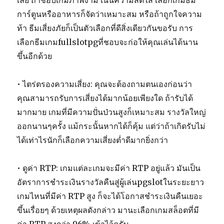
เลย ถ้าชอบเกมภาพงาม เน้นความสดใส เลือกเกมธีม
การ์ตูนหรืออาหารก็จัดว่าเหมาะสม หรือถ้าถูกใจความ
ท้า ธีมเสี่ยงภัยก็เป็นตัวเลือกที่ดีสิ่งเดียวกันขอรับ การ
เลือกธีมเกมfullslotpgที่ชอบจะก่อให้คุณเล่นได้นาน
ขึ้นอีกด้วย
• ไตร่ตรองความเสี่ยง: คุณจะต้องถามตนเองก่อนว่า
คุณสามารถรับการเสี่ยงได้มากน้อยเพียงใด ถ้ารับได้
มากมาย เกมที่มีความปั่นป่วนสูงก็เหมาะสม รางวัลใหญ่
ออกนานๆครั้ง แม้กระนั้นหากได้ก็คุ้ม แต่ว่าถ้าเกิดรับไม่
ได้เท่าไรนักก็เลือกความเสี่ยงต่ำดีมากยิ่งกว่า
• ดูค่า RTP: เกมแต่ละเกมจะมีค่า RTP อยู่แล้ว มันเป็น
อัตราการชำระเงินรางวัลคืนสู่ผู้เล่นpgslotในระยะยาว
เกมไหนที่มีค่า RTP สูง ก็จะได้โอกาสชำระเงินคืนเยอะ
ขึ้นเรื่อยๆ ด้วยเหตุผลดังกล่าว มานะเลือกเกมสล็อตที่มี