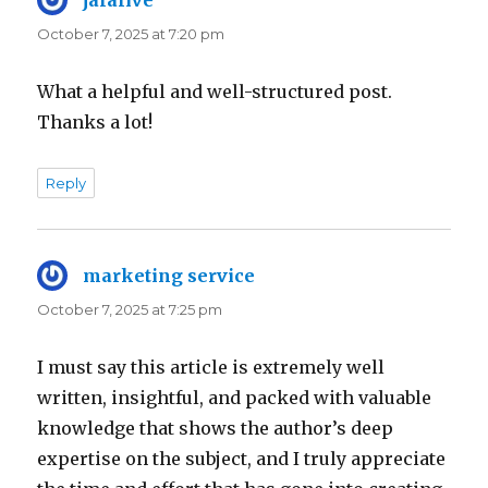
jalalive
says:
October 7, 2025 at 7:20 pm
What a helpful and well-structured post.
Thanks a lot!
Reply
marketing service
says:
October 7, 2025 at 7:25 pm
I must say this article is extremely well
written, insightful, and packed with valuable
knowledge that shows the author’s deep
expertise on the subject, and I truly appreciate