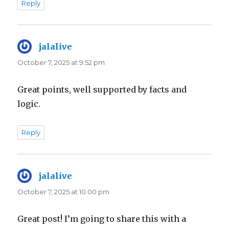
Reply
jalalive
says:
October 7, 2025 at 9:52 pm
Great points, well supported by facts and
logic.
Reply
jalalive
says:
October 7, 2025 at 10:00 pm
Great post! I’m going to share this with a