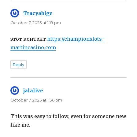
Tracyabige
says:
October 7, 2025 at 1:19 pm
этот контент
https://championslots-
martincasino.com
Reply
jalalive
says:
October 7, 2025 at 1:36 pm
This was easy to follow, even for someone new
like me.