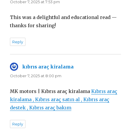
October 7, 2025 at 7:53 pm
This was a delightful and educational read —
thanks for sharing!
Reply
kıbrıs araç kiralama
says:
October 7, 2025 at 8:00 pm
MK motors | Kıbrıs araç kiralama
Kıbrıs araç
kiralama , Kıbrıs araç satın al , Kıbrıs araç
destek , Kıbrıs araç bakım
Reply