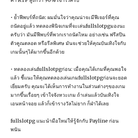
ค่า RTP สูงกว่า 96% เข้าไว้ครับ
• ย้ำฟีพบร์ที่ถนัด: ผมมั่นใจว่าคุณน่าจะมีฟีเจอร์ที่คุณ
ถนัดอยู่แล้ว ทดลองพินิจเกมที่จะเล่นfullslotpgมองนะ
ครับว่า มันมีฟีพบร์ที่พวกเราถนัดไหม อย่างเช่น ฟรีสปิน
ตัวคูณตลอด หรือรีลพิเศษ มันจะช่วยให้คุณบันเทิงใจกับ
เกมนั้นๆได้มากขึ้นอีกด้วย
• ทดลองเล่นfullslotpgก่อน: เมื่อคุณได้เกมที่คุณพอใจ
แล้ว ชี้แนะให้คุณทดลองเล่นเกมfullslotpgก่อนจะยอด
เยี่ยมครับ คุณจะได้เห็นการทำงานในส่วนต่างๆของเกม
มากขึ้นเรื่อยๆ เข้าใจจังหวะเกม ถ้าเล่นแล้วบันเทิงใจ
เอนหน้าจอย แล้วก็เข้ารางวัลไม่ยาก ก็ฝ่าได้เลย
fullslotpg แนะนำมือใหม่ให้รู้จักกับ Payline ก่อน
พนัน