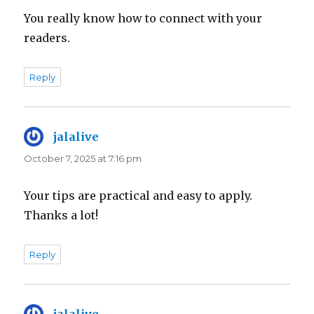
You really know how to connect with your
readers.
Reply
jalalive
says:
October 7, 2025 at 7:16 pm
Your tips are practical and easy to apply.
Thanks a lot!
Reply