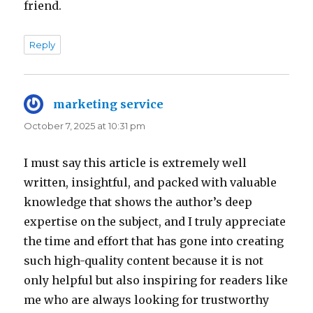
friend.
Reply
marketing service
says:
October 7, 2025 at 10:31 pm
I must say this article is extremely well
written, insightful, and packed with valuable
knowledge that shows the author’s deep
expertise on the subject, and I truly appreciate
the time and effort that has gone into creating
such high-quality content because it is not
only helpful but also inspiring for readers like
me who are always looking for trustworthy