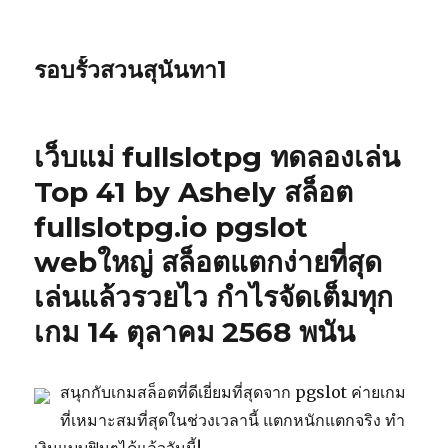
รอบรั้วสวนสุนันทา1
เว็บแม่ fullslotpg ทดลองเล่น
Top 41 by Ashely สล็อต
fullslotpg.io pgslot
webใหญ่ สล็อตแตกง่ายที่สุด
เล่นแล้วรวยไว กำไรจัดเต็มทุก
เกม 14 ตุลาคม 2568 พนัน
สนุกกับเกมสล็อตที่ดีเยี่ยมที่สุดจาก pgslot ค่ายเกม
ที่เหมาะสมที่สุดในช่วงเวลานี้ แตกหนักแตกจริง ทำ