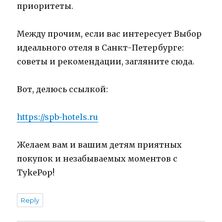
приоритеты.
Между прочим, если вас интересует Выбор
идеального отеля в Санкт-Петербурге:
советы и рекомендации, загляните сюда.
Вот, делюсь ссылкой:
https://spb-hotels.ru
Желаем вам и вашим детям приятных
покупок и незабываемых моментов с
TykePop!
Reply