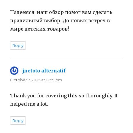
Надеемся, наш обзор помог вам сделать
правильный выбор. До новых встреч в
мире детских товаров!
Reply
jnetoto alternatif
says:
October 7, 2025 at 12:59 pm
Thank you for covering this so thoroughly. It
helped me a lot.
Reply