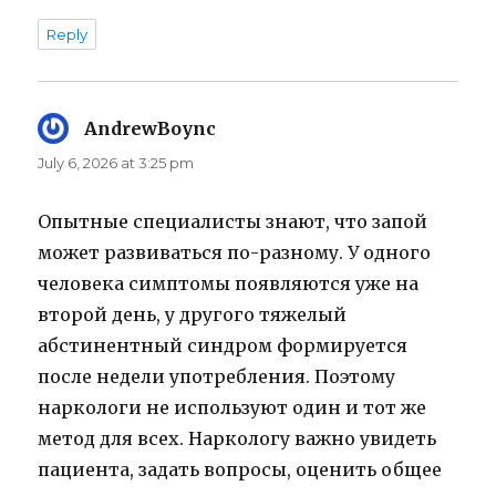
Reply
AndrewBoync
says:
July 6, 2026 at 3:25 pm
Опытные специалисты знают, что запой
может развиваться по-разному. У одного
человека симптомы появляются уже на
второй день, у другого тяжелый
абстинентный синдром формируется
после недели употребления. Поэтому
наркологи не используют один и тот же
метод для всех. Наркологу важно увидеть
пациента, задать вопросы, оценить общее