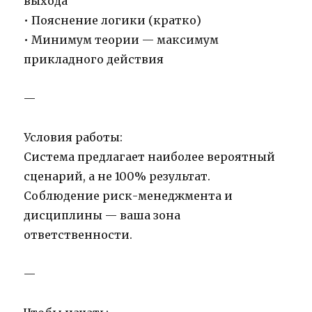
выхода
• Пояснение логики (кратко)
• Минимум теории — максимум
прикладного действия
—
Условия работы:
Система предлагает наиболее вероятный
сценарий, а не 100% результат.
Соблюдение риск-менеджмента и
дисциплины — ваша зона
ответственности.
—