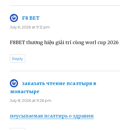
F8 BET
says:
July 6, 2026 at 9:12 pm
F8BET thương hiệu giải trí cùng worl cup 2026
Reply
заказать чтение псалтыря в
монастыре
says:
July 8, 2026 at 9:26 pm
неусыпаемая псалтирь о здравии