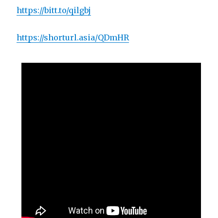
https://bitt.to/qilgbj
https://shorturl.asia/QDmHR