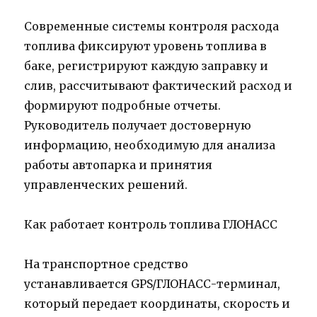
Современные системы контроля расхода
топлива фиксируют уровень топлива в
баке, регистрируют каждую заправку и
слив, рассчитывают фактический расход и
формируют подробные отчеты.
Руководитель получает достоверную
информацию, необходимую для анализа
работы автопарка и принятия
управленческих решений.
Как работает контроль топлива ГЛОНАСС
На транспортное средство
устанавливается GPS/ГЛОНАСС-терминал,
который передает координаты, скорость и