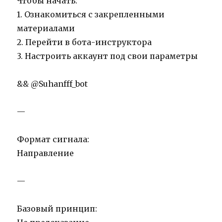
Чтобы начать:
1. Ознакомиться с закрепленными
материалами
2. Перейти в бота-инструктора
3. Настроить аккаунт под свои параметры
&& @Suhanfff_bot
—
Формат сигнала:
Направление
—
Базовый принцип: