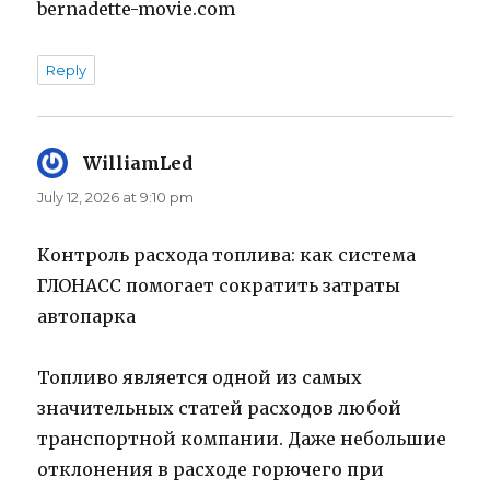
bernadette-movie.com
Reply
WilliamLed
says:
July 12, 2026 at 9:10 pm
Контроль расхода топлива: как система
ГЛОНАСС помогает сократить затраты
автопарка
Топливо является одной из самых
значительных статей расходов любой
транспортной компании. Даже небольшие
отклонения в расходе горючего при