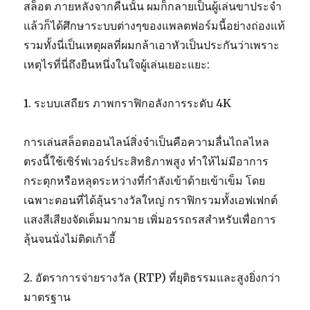
สล็อต ภายหลังจากคืนนั้น ผมก็กลายเป็นผู้เล่นขาประจำ
แล้วก็ได้ศึกษาระบบต่างๆของแพลตฟอร์มนี้อย่างถ่องแท้
รวมทั้งนี่เป็นเหตุผลที่ผมกล้าเอาหัวเป็นประกันว่าเพราะ
เหตุไรที่นี่ถึงยืนหนึ่งในใจผู้เล่นเยอะแยะ:
1. ระบบเสถียร ภาพกราฟิกอลังการระดับ 4K
การเล่นสล็อตออนไลน์สิ่งจำเป็นคือความลื่นไถลไหล
ตรงนี้ใช้เซิร์ฟเวอร์ประสิทธิภาพสูง ทำให้ไม่มีอาการ
กระตุกหรือหลุดระหว่างที่กำลังเข้าด้ายเข้าเข็ม โดย
เฉพาะตอนที่ได้ลุ้นรางวัลใหญ่ กราฟิกรวมทั้งเอฟเฟกต์
แสงสีเสียงจัดเต็มมากมาย เพิ่มอรรถรสสำหรับเพื่อการ
ลุ้นจนนั่งไม่ติดเก้าอี้
2. อัตราการจ่ายรางวัล (RTP) ที่ยุติธรรมและสูงยิ่งกว่า
มาตรฐาน