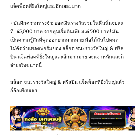
แจ็คพ็อตที่ยิ่งใหญ่และอีกเยอะมาก
• บันทึกความทรงจำ: ยอดเงินรางวัลรวมในคืนนั้นจบลง
ที่ 145,000 บาท จากทุนเริ่มต้นเพียงแต่ 500 บาท! มัน
เป็นความรู้สึกที่พูดออกยากมากมาย มือไม้สั่นไปหมด
ไม่คิดว่าแพลตฟอร์มของ สล็อต ชนะรางวัลใหญ่ & ฟรีส
ปิน แจ็คพ็อตที่ยิ่งใหญ่และอีกมากมาย จะแจกหนักและก็
จ่ายจริงขนาดนี้
สล็อต ชนะรางวัลใหญ่ & ฟรีสปิน แจ็คพ็อตที่ยิ่งใหญ่แล้ว
ก็อีกเพียบเลย