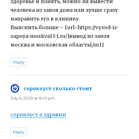
здоровье и понять, можно ли вывести
человека из запоя дома или лучше сразу
направить его в клинику.
Выяснить больше – [url=https://vyvod-iz-
zapoya-moskva13-1.ru/]вывод из запоя
москва и московская область[/url]
Reply
сорокоуст сколько стоит
says:
July 6, 2026 at 8:45 pm
сорокоуст о здравии
Reply