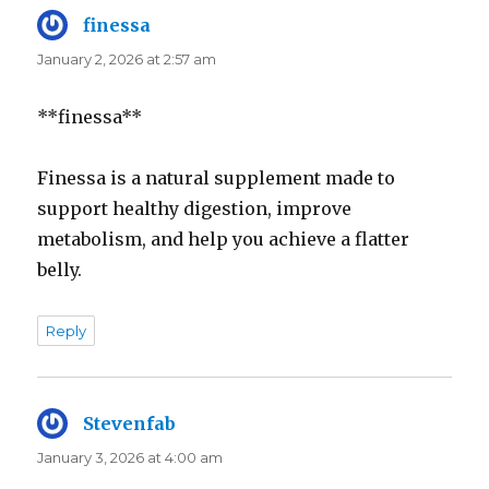
finessa
says:
January 2, 2026 at 2:57 am
**finessa**
Finessa is a natural supplement made to
support healthy digestion, improve
metabolism, and help you achieve a flatter
belly.
Reply
Stevenfab
says:
January 3, 2026 at 4:00 am