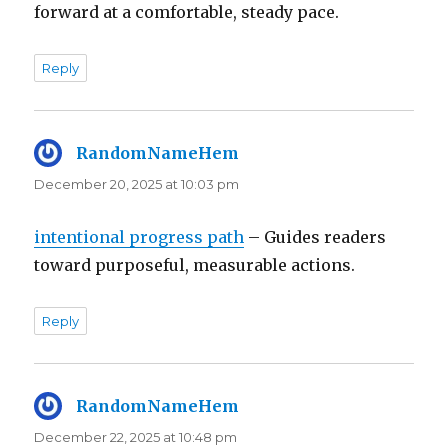
forward at a comfortable, steady pace.
Reply
RandomNameHem
says:
December 20, 2025 at 10:03 pm
intentional progress path
– Guides readers
toward purposeful, measurable actions.
Reply
RandomNameHem
says:
December 22, 2025 at 10:48 pm