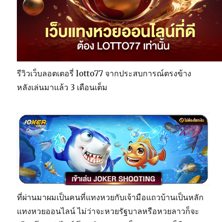
รีวิวเว็บลอตเตอรี่ lotto77 จากประสบการณ์ตรงข้าง
หลังเล่นมาแล้ว 3 เดือนเต็ม
ที่ผ่านมาผมเป็นคนที่แทงหวยกับเจ้ามือแถวบ้านเป็นหลัก
แทงหวยออนไลน์ ไม่ว่าจะหวยรัฐบาลหรือหวยลาวก็จะ