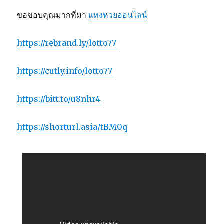
ขอขอบคุณมากที่มา
แทงหวยออนไลน์
https://rebrand.ly/lotto77
https://cutly.info/lotto77
https://bitt.to/u8nhr4
https://shorturl.asia/tBM0q