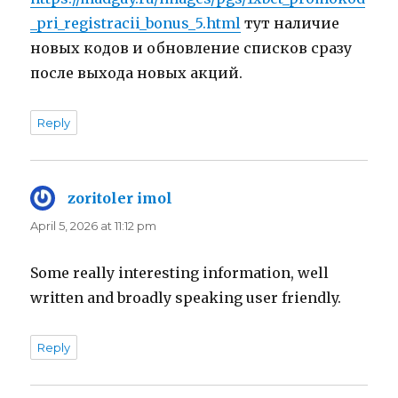
_pri_registracii_bonus_5.html
тут наличие
новых кодов и обновление списков сразу
после выхода новых акций.
Reply
zoritoler imol
says:
April 5, 2026 at 11:12 pm
Some really interesting information, well
written and broadly speaking user friendly.
Reply