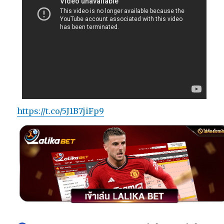
https://t.co/5J1B7jiFp9