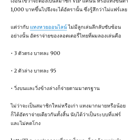
เงื่อนไขว่าจะต้องเป็นสมาชิก VIP แค่นั้น หรือแทงขั้นต่ำ
1,000 บาทขึ้นไปจึงจะได้อัตรานั้น ซึ่งรู้สึกว่าไม่แฟร์เลย
แต่ว่ากับ
แทงหวยออนไลน์
ไม่มีลูกเล่นลึกลับซับซ้อน
อย่างนั้น อัตราจ่ายของลอตเตอรี่ไทยที่ผมลองเล่นคือ
• 3 ตัวตรง บาทละ 900
• 2 ตัวล่าง บาทละ 95
• วิ่งบนและวิ่งข้างล่างก็จ่ายตามมาตรฐาน
ไม่ว่าจะเป็นสมาชิกใหม่หรือเก่า แทงมากมายหรือน้อย
ก็ได้อัตราจ่ายเดียวกันทั้งสิ้น นับได้ว่าเป็นระบบที่แฟร์
และไม่คดโกง