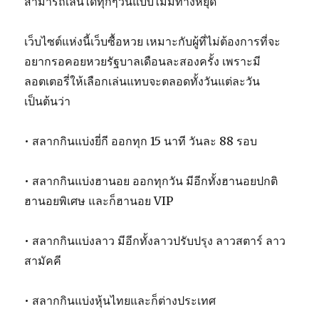
สามารถเล่นได้ทุกๆวันแบบไม่มีทางหยุด
เว็บไซต์แห่งนี้เว็บซื้อหวย เหมาะกับผู้ที่ไม่ต้องการที่จะ
อยากรอคอยหวยรัฐบาลเดือนละสองครั้ง เพราะมี
ลอตเตอรี่ให้เลือกเล่นแทบจะตลอดทั้งวันแต่ละวัน
เป็นต้นว่า
• สลากกินแบ่งยี่กี ออกทุก 15 นาที วันละ 88 รอบ
• สลากกินแบ่งฮานอย ออกทุกวัน มีอีกทั้งฮานอยปกติ
ฮานอยพิเศษ และก็ฮานอย VIP
• สลากกินแบ่งลาว มีอีกทั้งลาวปรับปรุง ลาวสตาร์ ลาว
สามัคคี
• สลากกินแบ่งหุ้นไทยและก็ต่างประเทศ