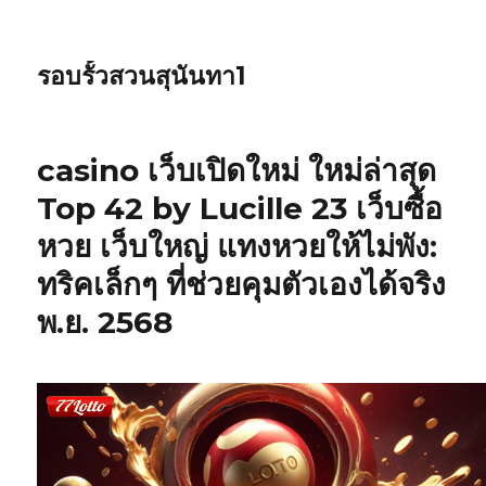
รอบรั้วสวนสุนันทา1
casino เว็บเปิดใหม่ ใหม่ล่าสุด
Top 42 by Lucille 23 เว็บซื้อ
หวย เว็บใหญ่ แทงหวยให้ไม่พัง:
ทริคเล็กๆ ที่ช่วยคุมตัวเองได้จริง
พ.ย. 2568