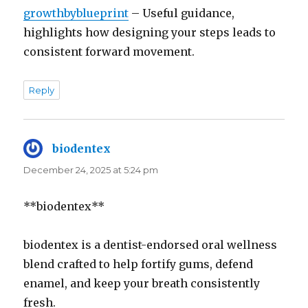
growthbyblueprint
– Useful guidance,
highlights how designing your steps leads to
consistent forward movement.
Reply
biodentex
says:
December 24, 2025 at 5:24 pm
**biodentex**
biodentex is a dentist-endorsed oral wellness
blend crafted to help fortify gums, defend
enamel, and keep your breath consistently
fresh.