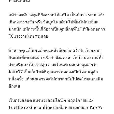
ทำเงินก็ตาม
แม้ว่าจะมีบางจุดที่ยังอยากให้แก้ไข เป็นต้นว่า ระบบแจ้ง
เตือนผลรางวัล หรือข้อมูลโพยย้อนไปที่ยังไม่ละเอียด
มากนัก แม้กระนั้นก็ถือว่าเป็นจุดเล็กๆที่ไม่ได้มีผลต่อการ
ใช้แรงงานโดยรวมเลย
ถ้าหากคุณเป็นคนอีกคนหนึ่งที่เคยผิดหวังกับเว็บสลาก
กินแบ่งที่เคยเล่นมา หรือกำลังมองหาเว็บป้อมคงรวมทั้ง
จ่ายจริงแบบไม่ต้องลุ้นว่าจะโดนเท ผมกล้าพูดเลยว่า
lotto77 เป็นเว็บไซต์ที่คุณควรทดลองเปิดใจเล่นดูสัก
หนึ่งครั้ง แล้วคุณอาจจะไม่อยากกลับไปจดโพยแบบเดิม
อีกเลย
เว็บตรงสล็อต แทงหวยออนไลน์ 4 พฤศจิกายน 25
Lucille casino online เว็บซื้อหวย แจกบ่อย Top 77