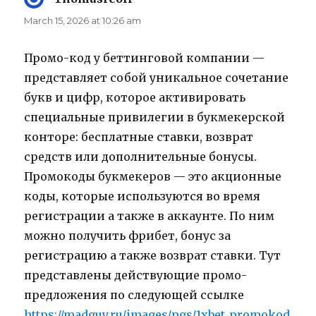
March 15, 2026 at 10:26 am
Промо-код у беттинговой компании —
представляет собой уникальное сочетание
букв и цифр, которое активировать
специальные привилегии в букмекерской
конторе: бесплатные ставки, возврат
средств или дополнительные бонусы.
Промокоды букмекеров — это акционные
коды, которые используются во время
регистрации а также в аккаунте. По ним
можно получить фрибет, бонус за
регистрацию а также возврат ставки. Тут
представлены действующие промо-
предложения по следующей ссылке
https://madguy.ru/images/pgs/1xbet_promokod